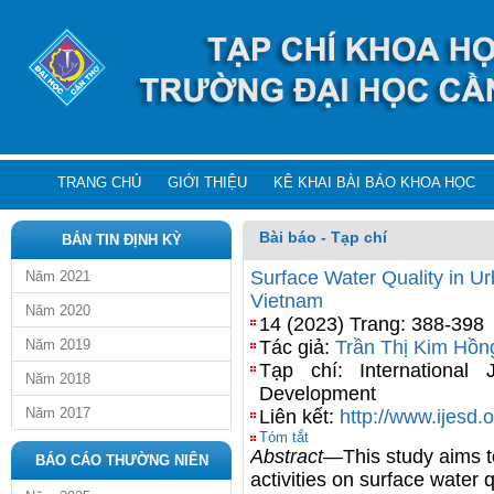
TRANG CHỦ
GIỚI THIỆU
KÊ KHAI BÀI BÁO KHOA HỌC
Bài báo - Tạp chí
BẢN TIN ĐỊNH KỲ
Surface Water Quality in U
Năm 2021
Vietnam
Năm 2020
14 (2023) Trang: 388-398
Năm 2019
Tác giả:
Trần Thị Kim Hồn
Tạp chí: International
Năm 2018
Development
Năm 2017
Liên kết:
http://www.ijesd
Tóm tắt
Abstract
—This study aims t
BÁO CÁO THƯỜNG NIÊN
activities on surface water 