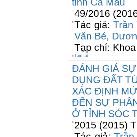
tỉnh Cà Mau
49/2016 (2016
Tác giả:
Trần
Văn Bé
,
Dươn
Tạp chí: Khoa
Tóm tắt
ĐÁNH GIÁ SỰ
DỤNG ĐẤT TỪ
XÁC ĐỊNH M
ĐẾN SỰ PHÂ
Ở TỈNH SÓC 
2015 (2015) T
Tác giả:
Trần