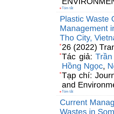
ENVIRONME
Tóm tắt
Plastic Waste 
Management in 
Tho City, Viet
26 (2022) Tra
Tác giả:
Trần
Hồng Ngọc
,
N
Tạp chí: Jour
and Environm
Tóm tắt
Current Manag
Wastes in Some