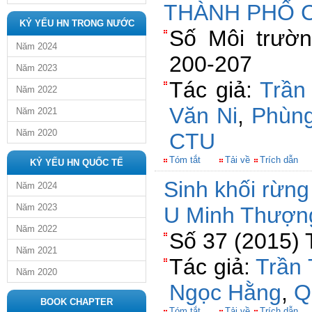
THÀNH PHỐ 
KỶ YẾU HN TRONG NƯỚC
Số Môi trườn
Năm 2024
200-207
Năm 2023
Tác giả:
Trần
Năm 2022
Văn Ni
,
Phùng
Năm 2021
Năm 2020
CTU
Tóm tắt
Tải về
Trích dẫn
KỶ YẾU HN QUỐC TẾ
Sinh khối rừn
Năm 2024
Năm 2023
U Minh Thượng
Năm 2022
Số 37 (2015) 
Năm 2021
Tác giả:
Trần 
Năm 2020
Ngọc Hằng
,
Q
BOOK CHAPTER
Tóm tắt
Tải về
Trích dẫn