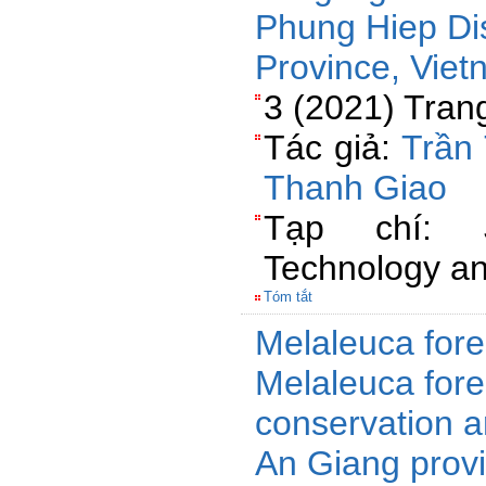
Phung Hiep Dis
Province, Vie
3 (2021) Trang
Tác giả:
Trần
Thanh Giao
Tạp chí: J
Technology a
Tóm tắt
Melaleuca fores
Melaleuca fore
conservation ar
An Giang prov