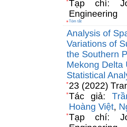
Tạp chí: Jo
Engineering
Tóm tắt
Analysis of Sp
Variations of S
the Southern 
Mekong Delta U
Statistical Anal
23 (2022) Tra
Tác giả:
Tr
Hoàng Việt
,
N
Tạp chí: Jo