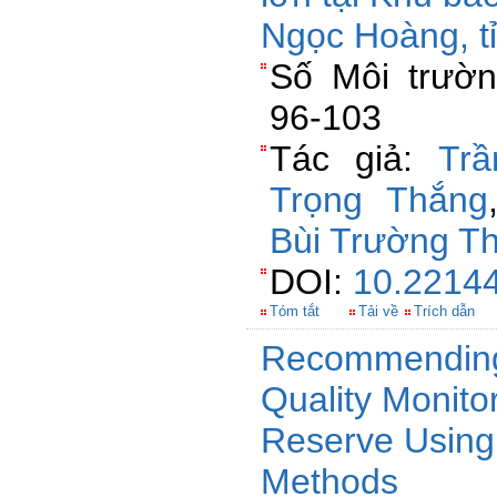
Ngọc Hoàng, t
Số Môi trườn
96-103
Tác giả:
Tr
Trọng Thắng
Bùi Trường T
DOI:
10.22144
Tóm tắt
Tải về
Trích dẫn
Recommending
Quality Monitor
Reserve Using M
Methods