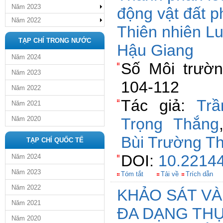
Năm 2023
động vật đất p
Năm 2022
Thiên nhiên L
TẠP CHÍ TRONG NƯỚC
Hậu Giang
Năm 2024
Số Môi trườn
Năm 2023
104-112
Năm 2022
Tác giả:
Tr
Năm 2021
Năm 2020
Trọng Thắng
Bùi Trường T
TẠP CHÍ QUỐC TẾ
DOI:
10.22144
Năm 2024
Năm 2023
Tóm tắt
Tải về
Trích dẫn
Năm 2022
KHẢO SÁT VÀ
Năm 2021
ĐA DẠNG THỰ
Năm 2020