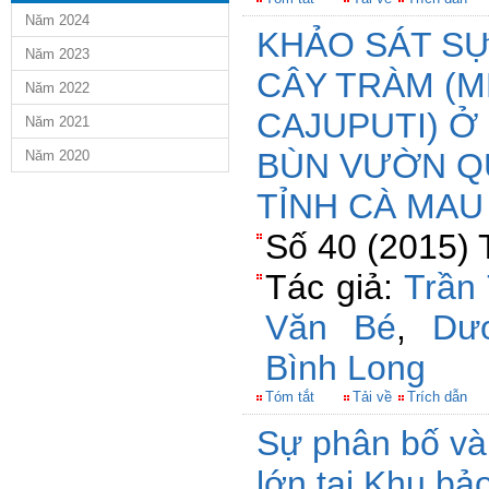
Năm 2024
KHẢO SÁT S
Năm 2023
CÂY TRÀM (
Năm 2022
CAJUPUTI) Ở
Năm 2021
BÙN VƯỜN QU
Năm 2020
TỈNH CÀ MAU
Số 40 (2015) 
Tác giả:
Trần
Văn Bé
,
Dư
Bình Long
Tóm tắt
Tải về
Trích dẫn
Sự phân bố và
lớn tại Khu bả