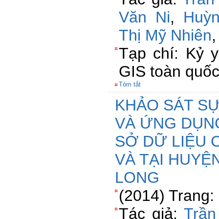
Văn Ni
,
Huỳn
Thị Mỹ Nhiên
Tạp chí: Kỷ 
GIS toàn quố
Tóm tắt
KHẢO SÁT SỰ
VÀ ỨNG DỤN
SỞ DỮ LIỆU 
VÀ TẠI HUYỆN
LONG
(2014) Trang:
Tác giả:
Trần