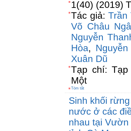
1(40) (2019) T
Tác giả:
Trần
Võ Châu Ng
Nguyễn Than
Hòa
,
Nguyễn
Xuân Dũ
Tạp chí: Tạp
Một
Tóm tắt
Sinh khối rừng
nước ở các đi
nhau tại Vườn