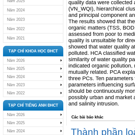
Năm 2025
quality data were collected 
(VN_WQI), hierarchical clus
Năm 2024
and principal component ana
Năm 2023
The results showed that th
organic matters (TSS, BOD,
Năm 2022
assessed from poor to med
Năm 2021
quality is unsuitable for dir
showed that water quality a
TẠP CHÍ KHOA HỌC ĐHCT
polluted. HCA classified wat
similarity of water quality 
Năm 2026
indicated organic pollution
Năm 2025
mutually related. PCA expla
Năm 2024
three PCs. Ten parameters w
parameters influencing surf
Năm 2023
should be continuously mon
Năm 2022
possibly urban and market ac
and salinity intrusion.
TẠP CHÍ TIẾNG ANH ĐHCT
Năm 2026
Các bài báo khác
Năm 2025
Thành phần lo
Năm 2024