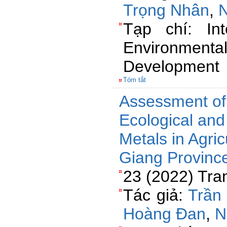
Trọng Nhân
,
N
Tạp chí: Int
Environme
Development
Tóm tắt
Assessment of
Ecological and
Metals in Agric
Giang Provinc
23 (2022) Tra
Tác giả:
Trần
Hoàng Đan
,
N