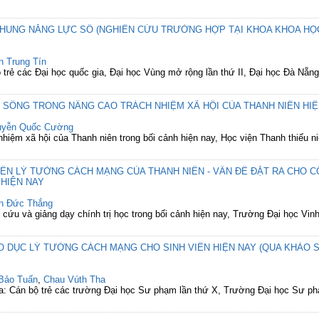
KHUNG NĂNG LỰC SỐ (NGHIÊN CỨU TRƯỜNG HỢP TẠI KHOA KHOA HỌC
n Trung Tín
 trẻ các Đại học quốc gia, Đại học Vùng mở rộng lần thứ II, Đại học Đà Nẵng
G SỐNG TRONG NÂNG CAO TRÁCH NHIỆM XÃ HỘI CỦA THANH NIÊN HIỆ
uyễn Quốc Cường
nhiệm xã hội của Thanh niên trong bối cảnh hiện nay, Học viện Thanh thiếu n
ẾN LÝ TƯỞNG CÁCH MẠNG CỦA THANH NIÊN - VẤN ĐỀ ĐẶT RA CHO 
 HIỆN NAY
n Đức Thắng
 cứu và giảng dạy chính trị học trong bối cảnh hiện nay, Trường Đại học Vin
O DỤC LÝ TƯỞNG CÁCH MẠNG CHO SINH VIÊN HIỆN NAY (QUA KHẢO 
Bảo Tuấn
,
Chau Vúth Tha
ia: Cán bộ trẻ các trường Đại học Sư phạm lần thứ X, Trường Đại học Sư p