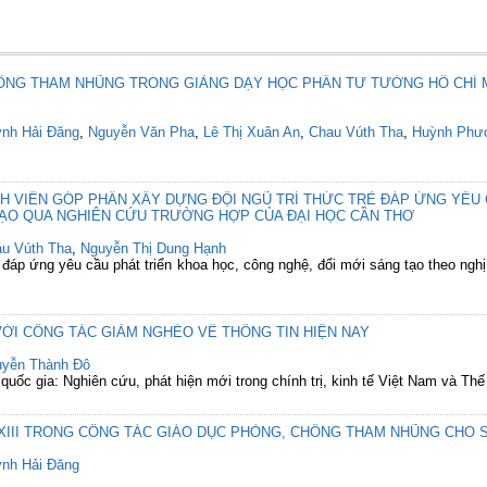
HỐNG THAM NHŨNG TRONG GIẢNG DẠY HỌC PHẦN TƯ TƯỞNG HỒ CHÍ 
nh Hải Đăng
,
Nguyễn Văn Pha
,
Lê Thị Xuân An
,
Chau Vúth Tha
,
Huỳnh Phư
NH VIÊN GÓP PHẦN XÂY DỰNG ĐỘI NGŨ TRÍ THỨC TRẺ ĐÁP ỨNG YÊU 
TẠO QUA NGHIÊN CỨU TRƯỜNG HỢP CỦA ĐẠI HỌC CẦN THƠ
u Vúth Tha
,
Nguyễn Thị Dung Hạnh
c đáp ứng yêu cầu phát triển khoa học, công nghệ, đổi mới sáng tạo theo ng
VỚI CÔNG TÁC GIẢM NGHÈO VỀ THÔNG TIN HIỆN NAY
yễn Thành Đô
quốc gia: Nghiên cứu, phát hiện mới trong chính trị, kinh tế Việt Nam và Thế
 XIII TRONG CÔNG TÁC GIÁO DỤC PHÒNG, CHỐNG THAM NHŨNG CHO S
nh Hải Đăng