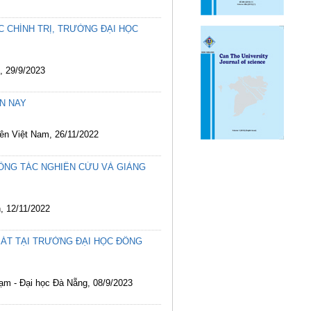
 CHÍNH TRỊ, TRƯỜNG ĐẠI HỌC
, 29/9/2023
N NAY
iên Việt Nam, 26/11/2022
CÔNG TÁC NGHIÊN CỨU VÀ GIẢNG
h, 12/11/2022
SÁT TẠI TRƯỜNG ĐẠI HỌC ĐỒNG
hạm - Đại học Đà Nẵng, 08/9/2023