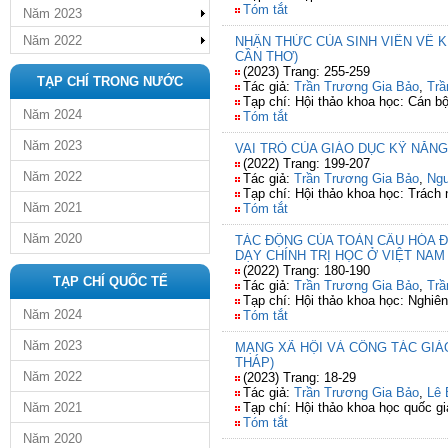
Tóm tắt
Năm 2023
Năm 2022
NHẬN THỨC CỦA SINH VIÊN VỀ 
CẦN THƠ)
(2023) Trang: 255-259
TẠP CHÍ TRONG NƯỚC
Tác giả:
Trần Trương Gia Bảo
,
Trầ
Tạp chí: Hội thảo khoa học: Cán bộ
Năm 2024
Tóm tắt
Năm 2023
VAI TRÒ CỦA GIÁO DỤC KỸ NĂN
(2022) Trang: 199-207
Năm 2022
Tác giả:
Trần Trương Gia Bảo
,
Ng
Tạp chí: Hội thảo khoa học: Trách 
Năm 2021
Tóm tắt
Năm 2020
TÁC ĐỘNG CỦA TOÀN CẦU HÓA Đ
DẠY CHÍNH TRỊ HỌC Ở VIỆT NAM
(2022) Trang: 180-190
TẠP CHÍ QUỐC TẾ
Tác giả:
Trần Trương Gia Bảo
,
Trầ
Tạp chí: Hội thảo khoa học: Nghiên
Năm 2024
Tóm tắt
Năm 2023
MẠNG XÃ HỘI VÀ CÔNG TÁC GIÁ
THÁP)
Năm 2022
(2023) Trang: 18-29
Tác giả:
Trần Trương Gia Bảo
,
Lê 
Năm 2021
Tạp chí: Hội thảo khoa học quốc g
Tóm tắt
Năm 2020