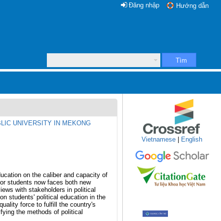
Đăng nhập
Hướng dẫn
Tìm
LIC UNIVERSITY IN MEKONG
Vietnamese
|
English
ucation on the caliber and capacity of
 for students now faces both new
ews with stakeholders in political
n students' political education in the
lity force to fulfill the country's
ying the methods of political