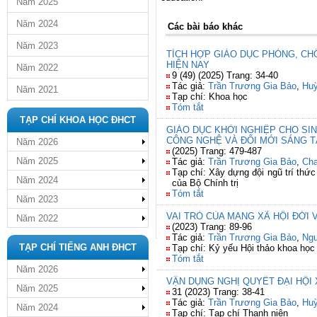
Năm 2025
Năm 2024
Các bài báo khác
Năm 2023
TÍCH HỢP GIÁO DỤC PHÒNG, C
HIỆN NAY
Năm 2022
9 (49) (2025) Trang: 34-40
Tác giả:
Trần Trương Gia Bảo
,
Huỳ
Năm 2021
Tạp chí: Khoa học
Tóm tắt
TẠP CHÍ KHOA HỌC ĐHCT
GIÁO DỤC KHỞI NGHIỆP CHO SI
CÔNG NGHỆ VÀ ĐỔI MỚI SÁNG 
Năm 2026
(2025) Trang: 479-487
Năm 2025
Tác giả:
Trần Trương Gia Bảo
,
Cha
Tạp chí: Xây dựng đội ngũ trí thứ
Năm 2024
của Bộ Chính trị
Tóm tắt
Năm 2023
VAI TRÒ CỦA MẠNG XÃ HỘI ĐỚI 
Năm 2022
(2023) Trang: 89-96
Tác giả:
Trần Trương Gia Bảo
,
Ngu
TẠP CHÍ TIẾNG ANH ĐHCT
Tạp chí: Kỷ yếu Hội thảo khoa học 
Tóm tắt
Năm 2026
VẬN DỤNG NGHỊ QUYẾT ĐẠI HỘI
Năm 2025
31 (2023) Trang: 38-41
Tác giả:
Trần Trương Gia Bảo
,
Huỳ
Năm 2024
Tạp chí: Tạp chí Thanh niên