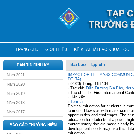
TRANG CHỦ
GIỚI THIỆU
KÊ KHAI BÀI BÁO KHOA HỌC
Bài báo - Tạp chí
BẢN TIN ĐỊNH KỲ
IMPACT OF THE MASS COMMUNICA
Năm 2021
DELTA)
(2023) Trang: 118-134
Năm 2020
Tác giả:
Trần Trương Gia Bảo
,
Nguy
Tạp chí: The First International Con
Năm 2019
Liên kết:
Tóm tắt
Năm 2018
Political education for students is co
learners. However, with mass communica
Năm 2017
opportunities and challenges. The stud
education for students at a public hig
contemporary day are made clearly by r
BÁO CÁO THƯỜNG NIÊN
development needs may use this data as
education.