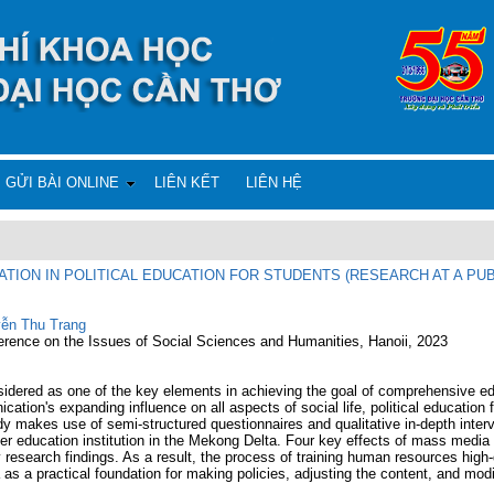
GỬI BÀI ONLINE
LIÊN KẾT
LIÊN HỆ
TION IN POLITICAL EDUCATION FOR STUDENTS (RESEARCH AT A PUB
ễn Thu Trang
ference on the Issues of Social Sciences and Humanities, Hanoii, 2023
nsidered as one of the key elements in achieving the goal of comprehensive ed
tion's expanding influence on all aspects of social life, political education
y makes use of semi-structured questionnaires and qualitative in-depth intervi
her education institution in the Mekong Delta. Four key effects of mass media o
esearch findings. As a result, the process of training human resources high-qua
 a practical foundation for making policies, adjusting the content, and modif