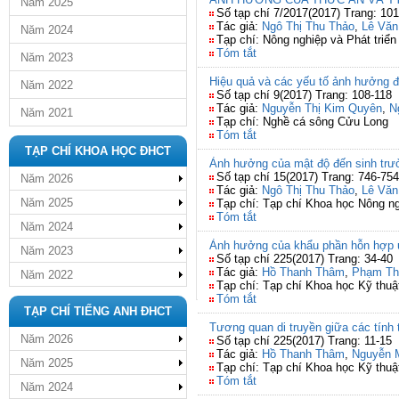
Năm 2025
Số tạp chí 7/2017(2017) Trang: 101
Tác giả:
Ngô Thị Thu Thảo
,
Lê Văn
Năm 2024
Tạp chí: Nông nghiệp và Phát triể
Tóm tắt
Năm 2023
Hiệu quả và các yếu tố ảnh hưởng đ
Năm 2022
Số tạp chí 9(2017) Trang: 108-118
Tác giả:
Nguyễn Thị Kim Quyên
,
N
Năm 2021
Tạp chí: Nghề cá sông Cửu Long
Tóm tắt
TẠP CHÍ KHOA HỌC ĐHCT
Ảnh hưởng của mật độ đến sinh trưởng
Số tạp chí 15(2017) Trang: 746-754
Năm 2026
Tác giả:
Ngô Thị Thu Thảo
,
Lê Văn
Năm 2025
Tạp chí: Tạp chí Khoa học Nông n
Tóm tắt
Năm 2024
Ảnh hưởng của khẩu phần hỗn hợp ủ 
Năm 2023
Số tạp chí 225(2017) Trang: 34-40
Tác giả:
Hồ Thanh Thâm
,
Phạm Th
Năm 2022
Tạp chí: Tạp chí Khoa học Kỹ thuậ
Tóm tắt
TẠP CHÍ TIẾNG ANH ĐHCT
Tương quan di truyền giữa các tính t
Năm 2026
Số tạp chí 225(2017) Trang: 11-15
Tác giả:
Hồ Thanh Thâm
,
Nguyễn 
Năm 2025
Tạp chí: Tạp chí Khoa học Kỹ thuậ
Tóm tắt
Năm 2024