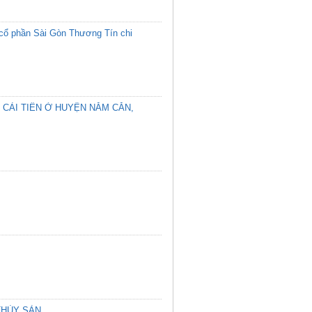
 cổ phần Sài Gòn Thương Tín chi
 CẢI TIẾN Ở HUYỆN NĂM CĂN,
THỦY SẢN