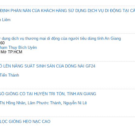
ĐỊNH PHÀN NÀN CỦA KHÁCH HÀNG SỬ DỤNG DỊCH VỤ DI ĐỘNG TẠI C
h Liêm
 dụng dịch vụ thương mại di động của người tiêu dùng tỉnh An Giang
160
hạm Thụy Bích Uyên
ọc Mở TP.HCM
 LÊN NĂNG SUẤT SINH SẢN CỦA DÒNG NÁI GF24
Tiến Thành
Ố GIỐNG CỎ TẠI HUYỆN TRI TÔN, TỈNH AN GIANG
Thị Hồng Nhân
,
Lâm Phước Thành
,
Nguyễn Ni Lê
 LỌC GIỐNG HEO NẠC CAO