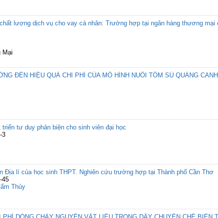
chất lượng dịch vụ cho vay cá nhân: Trường hợp tại ngân hàng thương mại
g Mại
ỞNG ĐẾN HIỆU QUẢ CHI PHÍ CỦA MÔ HÌNH NUÔI TÔM SÚ QUẢNG CANH
triển tư duy phản biện cho sinh viên đại học
-3
n Địa lí của học sinh THPT. Nghiên cứu trường hợp tại Thành phố Cần Thơ
-45
Cẩm Thủy
HI PHÍ DÒNG CHẢY NGUYÊN VẬT LIỆU TRONG DÂY CHUYỀN CHẾ BIẾN 