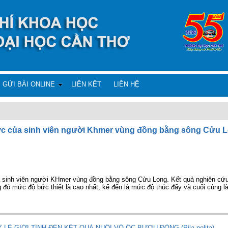
GỬI BÀI ONLINE
LIÊN KẾT
LIÊN HỆ
thức của sinh viên người Khmer vùng đồng bằng sông Cửu 
ủa sinh viên người KHmer vùng đồng bằng sông Cửu Long. Kết quả nghiên cứ
g đó mức độ bức thiết là cao nhất, kế đến là mức độ thúc đẩy và cuối cùng l
Ệ GIỚI TÍNH ĐẾN KẾT QUẢ NUÔI VỖ ỐC BƯƠU ĐỒNG (Pila polita)