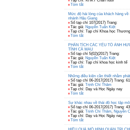
Tạp chí: KHKT Chăn nuôi
Tóm tắt
Mức độ hài lòng của khách hàng về 
nhánh Hậu Giang
Số tạp chí 107(2017) Trang:
Tác giả:
Nguyễn Tuấn Kiệt
Tạp chí: Tạp chí Khoa học Thươn
Tóm tắt
PHÂN TÍCH CÁC YẾU TỐ ẢNH HƯ
TỈNH CÀ MAU
Số tạp chí 5(02)(2017) Trang:
Tác giả:
Nguyễn Tuấn Kiệt
Tạp chí: Tạp chí khoa học kinh tế
Tóm tắt
Những điều kiện cần thiết nhằm phát 
Số tạp chí 06-2017(2017) Trang: 61
Tác giả:
Trịnh Chí Thâm
Tạp chí: Dạy và Học Ngày nay
Tóm tắt
Sự khác nhau về thái độ học tập mô
Số tạp chí 06-2017(2017) Trang: 43
Tác giả:
Trịnh Chí Thâm
,
Nguyễn 
Tạp chí: Dạy và Học Ngày nay
Tóm tắt
HIỆU QUẢ MÔ HÌNH QUẢN TRỊ C