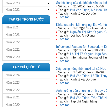
Sự hài lòng của du khách đến du lịc
Năm 2023
Số tạp chí 21(2017) Trang: 53-56
Năm 2022
Tác giả:
Bùi Văn Trịnh
,
Mã Hoài T
Tạp chí: Kinh tế và Dự báo
Tóm tắt
TẠP CHÍ TRONG NƯỚC
Khảo sát sinh kế nông nghiệp và th
Năm 2024
Số tạp chí 14(02)(2017) Trang: 44-
Tác giả:
Nguyễn Thị Kim Quyên
,
C
Năm 2023
Tạp chí: Đại học An Giang
Tóm tắt
Năm 2022
Inﬂuenced Factors for Ecotourism De
Năm 2021
Số tạp chí 3(2017) Trang: 106-112.
Tác giả:
Lê Thị Tố Quyên
,
Ngô Bình
Năm 2020
Tạp chí: International Journal of H
Tóm tắt
TẠP CHÍ QUỐC TẾ
Xây dựng nông thôn mới tại xã Hựu 
Số tạp chí 17(2017) Trang: 97-99
Năm 2024
Tác giả:
Bùi Văn Trịnh
,
Lê Thị Thú
Tạp chí: Kinh tế và Dự báo
Năm 2023
Tóm tắt
Năm 2022
Ảnh hưởng của chương trình vay vốn 
Số tạp chí 10(2017) Trang: 38-46
Năm 2021
Tác giả:
Bùi Văn Trịnh
,
Trần Thế N
Tạp chí: Tạp chí Ngân hàng
Năm 2020
Tóm tắt