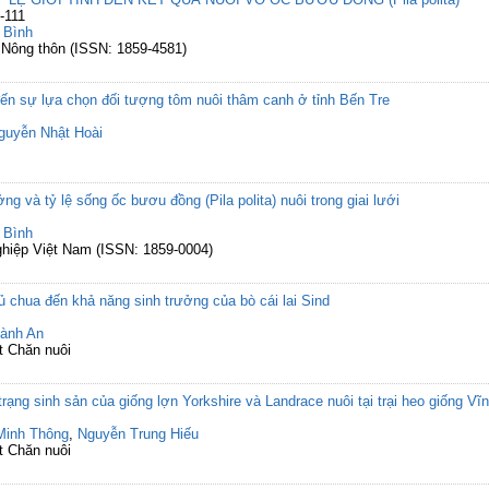
-111
 Bình
n Nông thôn (ISSN: 1859-4581)
ến sự lựa chọn đối tượng tôm nuôi thâm canh ở tỉnh Bến Tre
guyễn Nhật Hoài
 và tỷ lệ sống ốc bươu đồng (Pila polita) nuôi trong giai lưới
 Bình
ghiệp Việt Nam (ISSN: 1859-0004)
chua đến khả năng sinh trưởng của bò cái lai Sind
ành An
t Chăn nuôi
rạng sinh sản của giống lợn Yorkshire và Landrace nuôi tại trại heo giống Vĩ
Minh Thông
,
Nguyễn Trung Hiếu
t Chăn nuôi