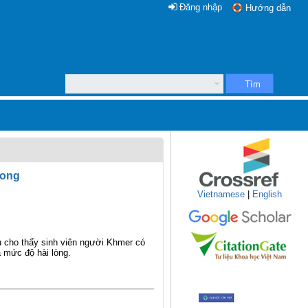
Đăng nhập
Hướng dẫn
Tìm
Long
Vietnamese
|
English
u cho thấy sinh viên người Khmer có
à mức độ hài lòng.