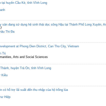
h tại huyên Cầu Kè, tỉnh Vĩnh Long
hanh
ủy sản đang sử dụng hệ sinh thái dọc sông Hậu tại Thành Phố Long Xuyên, A
57
hâu Thi Đa
velopment at Phong Dien District, Can Tho City, Vietnam
 Trị
umanities, Arts and Social Sciences
Thành, huyện Trà Ôn, tỉnh Vĩnh Long
y Kiều
có hỗ trợ lãi suất đến thu nhập của hộ trồng lúa
hư Hiệp