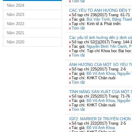
Tóm tắt
Năm 2024
CÁC YẾU TỐ ẢNH HƯỞNG ĐẾN Ý 
Năm 2023
Số tạp chí 236(2017) Trang: 61-71
Tác giả:
Bùi Văn Trịnh
,
Đặng Than
Năm 2022
Tạp chí: Kinh tế & Phát triển
Tóm tắt
Năm 2021
Các yếu tố ảnh hưởng đến ý định sử
Năm 2020
Số tạp chí 52(1)(2017) Trang: 144-
Tác giả:
Nguyễn Đinh Yến Oanh
,
P
Tạp chí: Tạp chí Khoa học Đại h
Tóm tắt
ẢNH HƯỞNG CỦA MỘT SỐ YẾU TỐ
Số tạp chí 225(2017) Trang: 2-6
Tác giả:
Đỗ Võ Anh Khoa
,
Nguyễn 
Tạp chí: KHKT Chăn nuôi
Tóm tắt
TÍNH NĂNG SẢN XUẤT CỦA MỘT S
Số tạp chí 225(2017) Trang: 71-76
Tác giả:
Đỗ Võ Anh Khoa
,
Nguyễn 
Tạp chí: KHKT Chăn nuôi
Tóm tắt
IGF2: MARKER DI TRUYỀN CHỌN
Số tạp chí 222(2017) Trang: 2-5
Tác giả:
Đỗ Võ Anh Khoa