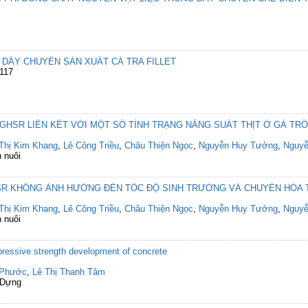
 DÂY CHUYỀN SẢN XUẤT CÁ TRA FILLET
-117
 GHSR LIÊN KẾT VỚI MỘT SỐ TÍNH TRẠNG NĂNG SUẤT THỊT Ở GÀ TR
Thị Kim Khang
,
Lê Công Triều
,
Châu Thiện Ngọc
,
Nguyễn Huy Tưởng
,
Nguyễ
 nuôi
HSR KHÔNG ẢNH HƯỞNG ĐẾN TỐC ĐỘ SINH TRƯỞNG VÀ CHUYỂN HÓA 
Thị Kim Khang
,
Lê Công Triều
,
Châu Thiện Ngọc
,
Nguyễn Huy Tưởng
,
Nguyễ
 nuôi
mpressive strength development of concrete
 Phước
,
Lê Thị Thanh Tâm
 Dựng