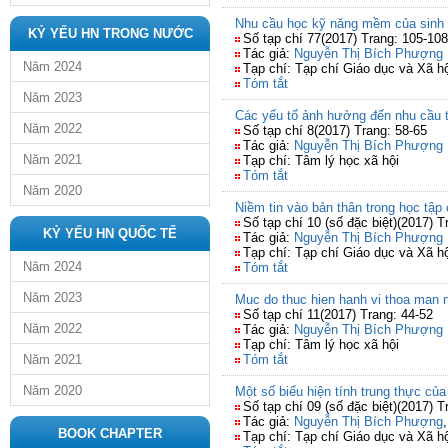
Nhu cầu học kỹ năng mềm của sinh
KỶ YẾU HN TRONG NƯỚC
Số tạp chí 77(2017) Trang: 105-108
Tác giả:
Nguyễn Thị Bích Phượng
Năm 2024
Tạp chí: Tạp chí Giáo dục và Xã hộ
Tóm tắt
Năm 2023
Các yếu tố ảnh hưởng đến nhu cầu 
Năm 2022
Số tạp chí 8(2017) Trang: 58-65
Tác giả:
Nguyễn Thị Bích Phượng
Năm 2021
Tạp chí: Tâm lý học xã hội
Tóm tắt
Năm 2020
Niềm tin vào bản thân trong học tậ
Số tạp chí 10 (số đặc biệt)(2017) T
KỶ YẾU HN QUỐC TẾ
Tác giả:
Nguyễn Thị Bích Phượng
Tạp chí: Tạp chí Giáo dục và Xã hộ
Năm 2024
Tóm tắt
Năm 2023
Muc do thuc hien hanh vi thoa man 
Số tạp chí 11(2017) Trang: 44-52
Năm 2022
Tác giả:
Nguyễn Thị Bích Phượng
Tạp chí: Tâm lý học xã hội
Năm 2021
Tóm tắt
Năm 2020
Một số biểu hiện tính trung thực củ
Số tạp chí 09 (số đặc biệt)(2017) T
Tác giả:
Nguyễn Thị Bích Phượng
BOOK CHAPTER
Tạp chí: Tạp chí Giáo dục và Xã hộ