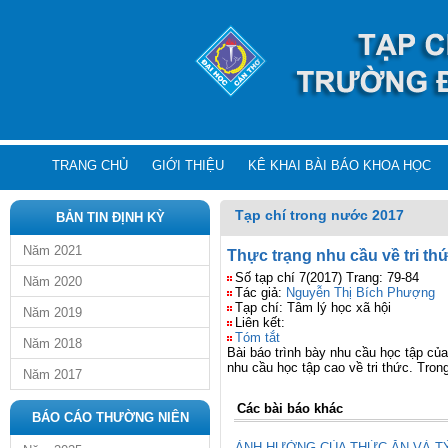
TRANG CHỦ
GIỚI THIỆU
KÊ KHAI BÀI BÁO KHOA HỌC
Tạp chí trong nước 2017
BẢN TIN ĐỊNH KỲ
Năm 2021
Thực trạng nhu cầu về tri 
Số tạp chí 7(2017) Trang: 79-84
Năm 2020
Tác giả:
Nguyễn Thị Bích Phượng
Tạp chí: Tâm lý học xã hội
Năm 2019
Liên kết:
Tóm tắt
Năm 2018
Bài báo trình bày nhu cầu học tập c
nhu cầu học tập cao về tri thức. Tron
Năm 2017
Các bài báo khác
BÁO CÁO THƯỜNG NIÊN
ẢNH HƯỞNG CỦA THỨC ĂN VÀ TỶ L