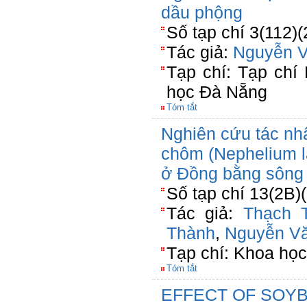
dầu phộng
Số tạp chí 3(112)
Tác giả:
Nguyễn 
Tạp chí: Tạp chí
học Đà Nẵng
Tóm tắt
Nghiên cứu tác nh
chôm (Nephelium l
ở Đồng bằng sông
Số tạp chí 13(2B)
Tác giả:
Thạch 
Thành
,
Nguyễn V
Tạp chí: Khoa họ
Tóm tắt
EFFECT OF SOY