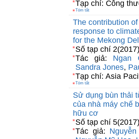
Tạp chí: Công th
Tóm tắt
The contribution of
response to climat
for the Mekong Del
Số tạp chí 2(2017
Tác giả:
Ngan C
Sandra Jones
,
Pa
Tạp chí: Asia Pac
Tóm tắt
Sử dụng bùn thải t
của nhà máy chế b
hữu cơ
Số tạp chí 5(2017
Tác giả:
Nguyễn