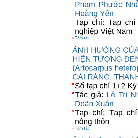
Phạm Phước Nh
Hoàng Yến
Tạp chí: Tạp ch
nghiệp Việt Nam
Tóm tắt
ẢNH HƯỞNG CỦA
HIỆN TƯỢNG ĐEN
(Artocarpus heter
CÁI RĂNG, THÀN
Số tạp chí 1+2 Kỳ
Tác giả:
Lê Trí N
Doãn Xuân
Tạp chí: Tạp chí
nông thôn
Tóm tắt