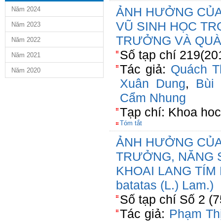
ẢNH HƯỞNG CỦA
Năm 2024
VŨ SINH HỌC TR
Năm 2023
TRƯỞNG VÀ QUÀ
Năm 2022
Số tạp chí 219(20
Năm 2021
Tác giả:
Quách T
Năm 2020
Xuân Dung
,
Bùi
Cẩm Nhung
Tạp chí: Khoa hoc
Tóm tắt
ẢNH HƯỞNG CỦA
TRƯỞNG, NĂNG 
KHOAI LANG TÍM 
batatas (L.) Lam.)
Số tạp chí Số 2 (
Tác giả:
Phạm Th