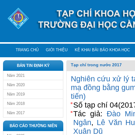
TRANG CHỦ
GIỚI THIỆU
KÊ KHAI BÀI BÁO KHOA HỌC
Tạp chí trong nước 2017
BẢN TIN ĐỊNH KỲ
Năm 2021
Nghiên cứu xử lý t
Năm 2020
mạ đồng bằng gum
Năm 2019
tiến)
Số tạp chí 04(2017
Năm 2018
Tác giả:
Đào Mi
Năm 2017
Ngân
,
Lê Văn Hu
BÁO CÁO THƯỜNG NIÊN
Xuân Dũ