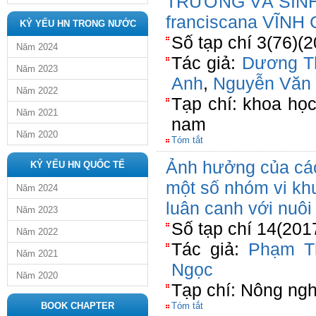
TRƯỞNG VÀ SINH
franciscana VĨNH
KỶ YẾU HN TRONG NƯỚC
Số tạp chí 3(76)(
Năm 2024
Tác giả:
Dương T
Năm 2023
Anh
,
Nguyễn Văn
Năm 2022
Tạp chí: khoa họ
Năm 2021
nam
Năm 2020
Tóm tắt
Ảnh hưởng của các
KỶ YẾU HN QUỐC TẾ
một số nhóm vi khu
Năm 2024
luân canh với nuôi
Năm 2023
Số tạp chí 14(201
Năm 2022
Tác giả:
Phạm T
Năm 2021
Ngọc
Năm 2020
Tạp chí: Nông ngh
BOOK CHAPTER
Tóm tắt