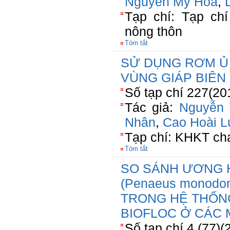
Nguyễn Mỹ Hoa
,
Tạp chí: Tạp chí
nông thôn
Tóm tắt
SỬ DỤNG RƠM Ủ 
VÙNG GIÁP BIÊN 
Số tạp chí 227(20
Tác giả:
Nguyễn
Nhân
,
Cao Hoài L
Tạp chí: KHKT ch
Tóm tắt
SO SÁNH ƯƠNG 
(Penaeus monodo
TRONG HỆ THỐN
BIOFLOC Ở CÁC 
Số tạp chí 4 (77)(