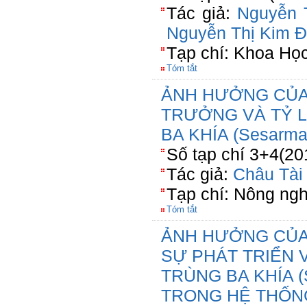
Tác giả:
Nguyễn 
Nguyễn Thị Kim 
Tạp chí: Khoa Ho
Tóm tắt
ẢNH HƯỞNG CỦA
TRƯỞNG VÀ TỶ 
BA KHÍA (Sesarma 
Số tạp chí 3+4(20
Tác giả:
Châu Tài
Tạp chí: Nông ngh
Tóm tắt
ẢNH HƯỞNG CỦA 
SỰ PHÁT TRIỂN 
TRÙNG BA KHÍA (
TRONG HỆ THỐN