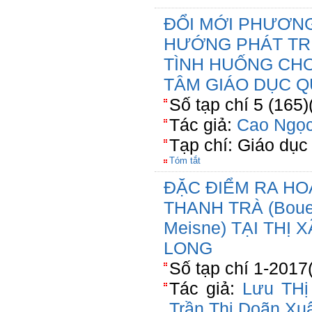
ĐỔI MỚI PHƯƠN
HƯỚNG PHÁT TRI
TÌNH HUỐNG CHO
TÂM GIÁO DỤC Q
Số tạp chí 5 (165)
Tác giả:
Cao Ngọ
Tạp chí: Giáo dục 
Tóm tắt
ĐẶC ĐIỂM RA HO
THANH TRÀ (Bouea 
Meisne) TẠI THỊ 
LONG
Số tạp chí 1-2017
Tác giả:
Lưu THị
Trần Thị Doãn Xu