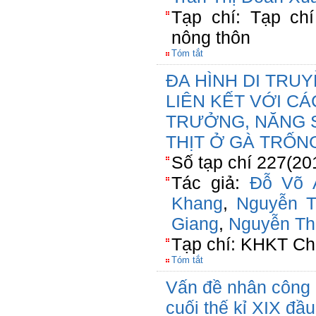
Tạp chí: Tạp chí
nông thôn
Tóm tắt
ĐA HÌNH DI TRUY
LIÊN KẾT VỚI CÁ
TRƯỞNG, NĂNG 
THỊT Ở GÀ TRỐN
Số tạp chí 227(20
Tác giả:
Đỗ Võ 
Khang
,
Nguyễn 
Giang
,
Nguyễn Th
Tạp chí: KHKT Ch
Tóm tắt
Vấn đề nhân công
cuối thế kỉ XIX đầu