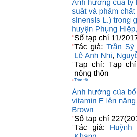
Ảnh hưởng của tỷ 
suất và phẩm chất 
sinensis L.) trong g
huyện Phụng Hiệp,
Số tạp chí 11/201
Tác giả:
Trần Sỹ
Lê Anh Nhi
,
Nguyễ
Tạp chí: Tạp chí
nông thôn
Tóm tắt
Ảnh hưởng của bổ 
vitamin E lên năng
Brown
Số tạp chí 227(20
Tác giả:
Huỳnh 
Khang