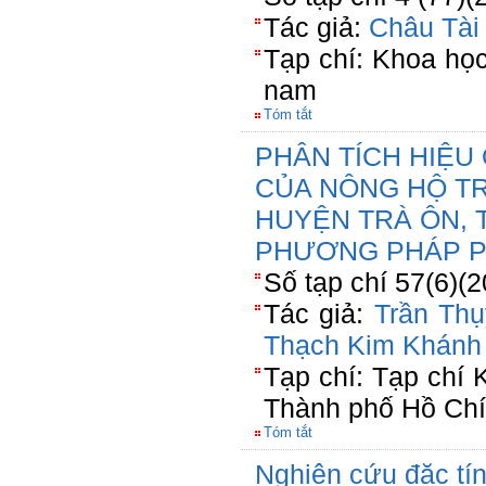
Tác giả:
Châu Tài
Tạp chí: Khoa họ
nam
Tóm tắt
PHÂN TÍCH HIỆU
CỦA NÔNG HỘ T
HUYỆN TRÀ ÔN, 
PHƯƠNG PHÁP P
Số tạp chí 57(6)(
Tác giả:
Trần Thụ
Thạch Kim Khánh
Tạp chí: Tạp chí
Thành phố Hồ Chí
Tóm tắt
Nghiên cứu đặc tí