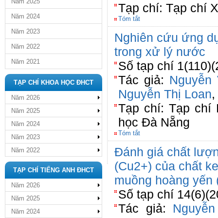
Năm 2025
Tạp chí: Tạp chí 
Năm 2024
Tóm tắt
Năm 2023
Nghiên cứu ứng d
Năm 2022
trong xử lý nước
Năm 2021
Số tạp chí 1(110)(
Tác giả:
Nguyễn
TẠP CHÍ KHOA HỌC ĐHCT
Nguyễn Thị Loan
Năm 2026
Tạp chí: Tạp chí
Năm 2025
học Đà Nẵng
Năm 2024
Tóm tắt
Năm 2023
Đánh giá chất lượ
Năm 2022
(Cu2+) của chất keo
TẠP CHÍ TIẾNG ANH ĐHCT
muồng hoàng yến 
Năm 2026
Số tạp chí 14(6)(2
Năm 2025
Tác giả:
Nguyễn
Năm 2024