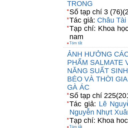
TRONG
Số tạp chí 3 (76)(
Tác giả:
Châu Tài
Tạp chí: Khoa họ
nam
Tóm tắt
ẢNH HƯỞNG CÁC
PHẨM SALMATE V
NĂNG SUẤT SINH
BÉO VÀ THỜI GI
GÀ ÁC
Số tạp chí 225(20
Tác giả:
Lê Nguy
Nguyễn Nhựt Xuâ
Tạp chí: Khoa hoc
Tóm tắt