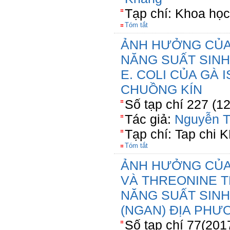
Tạp chí: Khoa học
Tóm tắt
ẢNH HƯỞNG CỦA 
NĂNG SUẤT SINH
E. COLI CỦA GÀ
CHUỒNG KÍN
Số tạp chí 227 (1
Tác giả:
Nguyễn T
Tạp chí: Tap chi
Tóm tắt
ẢNH HƯỞNG CỦA
VÀ THREONINE 
NĂNG SUẤT SINH
(NGAN) ĐỊA PHƯ
Số tạp chí 77(201