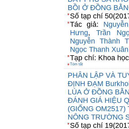
BỒI Ở ĐỒNG BẰ
Số tạp chí 50(201
Tác giả:
Nguyễ
Hưng
,
Trần Ng
Nguyễn Thành Tr
Ngọc Thanh Xuân
Tạp chí: Khoa học
Tóm tắt
PHÂN LẬP VÀ TU
ĐỊNH ĐẠM Burkho
LÚA Ở ĐỒNG BẰ
ĐÁNH GIÁ HIỆU 
(GIỐNG OM2517)
NÔNG TRƯỜNG S
Số tạp chí 19(201