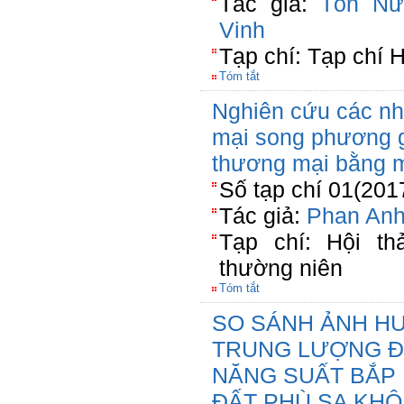
Tác giả:
Tôn Nữ
Vinh
Tạp chí: Tạp chí 
Tóm tắt
Nghiên cứu các nh
mại song phương g
thương mại bằng m
Số tạp chí 01(201
Tác giả:
Phan Anh
Tạp chí: Hội th
thường niên
Tóm tắt
SO SÁNH ẢNH HƯ
TRUNG LƯỢNG Đ
NĂNG SUẤT BẮP L
ĐẤT PHÙ SA KHÔ