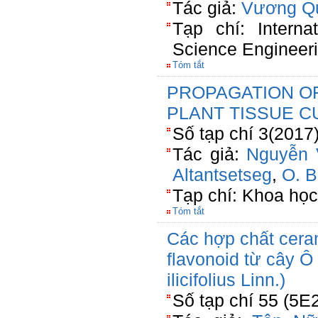
Tác giả:
Vương Q
Tạp chí: Interna
Science Engineer
Tóm tắt
PROPAGATION OF 
PLANT TISSUE C
Số tạp chí 3(2017
Tác giả:
Nguyễn 
Altantsetseg
,
O. B
Tạp chí: Khoa họ
Tóm tắt
Các hợp chất cera
flavonoid từ cây Ô
ilicifolius Linn.)
Số tạp chí 55 (5E