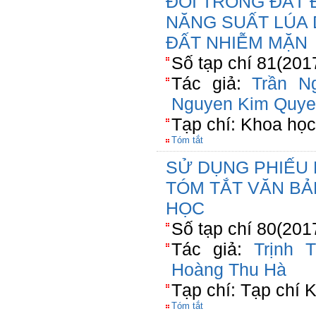
ĐỔI TRONG ĐẤT 
NĂNG SUẤT LÚA
ĐẤT NHIỄM MẶN
Số tạp chí 81(201
Tác giả:
Trần N
Nguyen Kim Quy
Tạp chí: Khoa họ
Tóm tắt
SỬ DỤNG PHIẾU 
TÓM TẮT VĂN BẢ
HỌC
Số tạp chí 80(201
Tác giả:
Trịnh 
Hoàng Thu Hà
Tạp chí: Tạp chí 
Tóm tắt