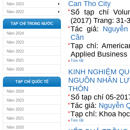
Can Tho City
Năm 2023
Số tạp chí Volu
Năm 2022
(2017) Trang: 31-
TẠP CHÍ TRONG NƯỚC
Tác giả:
Nguyễn
Năm 2024
Cần
Năm 2023
Tạp chí: America
Năm 2022
Applied Business
Năm 2021
Tóm tắt
Năm 2020
KINH NGHIỆM QU
NGUỒN NHÂN LỰ
TẠP CHÍ QUỐC TẾ
THÔN
Năm 2024
Số tạp chí 05-201
Năm 2023
Tác giả:
Nguyễn Q
Năm 2022
Tạp chí: Khoa họ
Năm 2021
Tóm tắt
Năm 2020