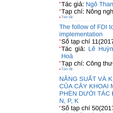
Tác giả:
Ngô Tha
Tạp chí: Nông ngh
Tóm tắt
The follow of FDI t
implementation
Số tạp chí 11(201
Tác giả:
Lê Huỳ
Hoà
Tạp chí: Công th
Tóm tắt
NĂNG SUẤT VÀ K
CỦA CÂY KHOAI 
PHÈN DƯỚI TÁC
N, P, K
Số tạp chí 50(201