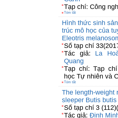
Tạp chí: Công ngh
Tóm tắt
Hình thức sinh sản
trúc mô học của tu
Eleotris melanoso
Số tạp chí 33(201
Tác giả:
La Ho
Quang
Tạp chí: Tạp c
học Tự nhiên và 
Tóm tắt
The length-weight r
sleeper Butis butis
Số tạp chí 3 (112)
Tác giả:
Đinh Min