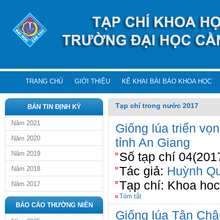
TRANG CHỦ
GIỚI THIỆU
KÊ KHAI BÀI BÁO KHOA HỌC
Tạp chí trong nước 2017
BẢN TIN ĐỊNH KỲ
Năm 2021
Giống lúa triển vọ
Năm 2020
tỉnh An Giang
Năm 2019
Số tạp chí 04(201
Tác giả:
Huỳnh Qu
Năm 2018
Tạp chí: Khoa ho
Năm 2017
Tóm tắt
BÁO CÁO THƯỜNG NIÊN
Giống lúa Tân Châ