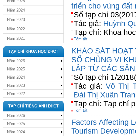
Năm 2025
triển cho vùng đất
Năm 2024
Số tạp chí 03(201
Năm 2023
Tác giả:
Huỳnh Qu
Năm 2022
Tạp chí: Khoa ho
Năm 2021
Tóm tắt
KHẢO SÁT HOẠT 
TẠP CHÍ KHOA HỌC ĐHCT
SỐ CHỦNG VI K
Năm 2026
LẬP TỪ CÁC SẢN
Năm 2025
Số tạp chí 1/2018
Năm 2024
Tác giả:
Võ Thị 
Năm 2023
Đái Thị Xuân Tran
Năm 2022
Tạp chí: Tạp chí 
TẠP CHÍ TIẾNG ANH ĐHCT
Tóm tắt
Năm 2026
Factors Affecting 
Năm 2025
Tourism Developmen
Năm 2024