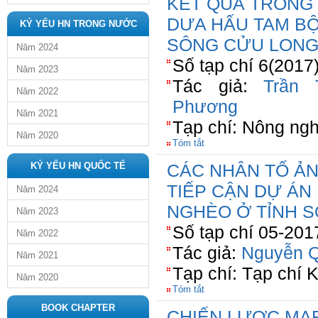
KẾT QUẢ TRỒNG
DƯA HẤU TAM BỘI
KỶ YẾU HN TRONG NƯỚC
SÔNG CỬU LON
Năm 2024
Số tạp chí 6(2017
Năm 2023
Tác giả:
Trần 
Năm 2022
Phương
Năm 2021
Tạp chí: Nông ngh
Năm 2020
Tóm tắt
KỶ YẾU HN QUỐC TẾ
CÁC NHÂN TỐ Ả
TIẾP CẬN DỰ ÁN
Năm 2024
NGHÈO Ở TỈNH 
Năm 2023
Số tạp chí 05-201
Năm 2022
Tác giả:
Nguyễn Q
Năm 2021
Tạp chí: Tạp chí 
Năm 2020
Tóm tắt
BOOK CHAPTER
CHIẾN LƯỢC MA