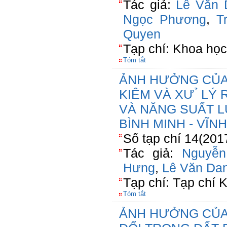
Tác giả:
Lê Văn 
Ngọc Phương
,
T
Quyen
Tạp chí: Khoa học
Tóm tắt
ẢNH HƯỞNG CỦA 
KIÊM VÀ XƯ ̉ L
VÀ NĂNG SUẤT L
BÌNH MINH - VĨN
Số tạp chí 14(201
Tác giả:
Nguyễ
Hưng
,
Lê Văn Da
Tạp chí: Tạp chí
Tóm tắt
ẢNH HƯỞNG CỦA 