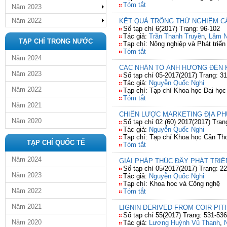
Tóm tắt
Năm 2023
Năm 2022
KẾT QUẢ TRỒNG THỬ NGHIỆM CÁ
Số tạp chí 6(2017) Trang: 96-102
Tác giả:
Trần Thanh Truyền
,
Lâm 
TẠP CHÍ TRONG NƯỚC
Tạp chí: Nông nghiệp và Phát triển
Tóm tắt
Năm 2024
CÁC NHÂN TỐ ẢNH HƯỞNG ĐẾN K
Năm 2023
Số tạp chí 05-2017(2017) Trang: 31
Tác giả:
Nguyễn Quốc Nghi
Năm 2022
Tạp chí: Tạp chí Khoa học Đại học
Tóm tắt
Năm 2021
CHIẾN LƯỢC MARKETING ĐỊA P
Năm 2020
Số tạp chí 02 (60) 2017(2017) Tran
Tác giả:
Nguyễn Quốc Nghi
Tạp chí: Tạp chí Khoa học Cần Th
TẠP CHÍ QUỐC TẾ
Tóm tắt
Năm 2024
GIẢI PHÁP THÚC ĐẨY PHÁT TR
Số tạp chí 05/2017(2017) Trang: 22
Năm 2023
Tác giả:
Nguyễn Quốc Nghi
Tạp chí: Khoa học và Công nghệ
Năm 2022
Tóm tắt
Năm 2021
LIGNIN DERIVED FROM COIR PI
Số tạp chí 55(2017) Trang: 531-536
Năm 2020
Tác giả:
Lương Huỳnh Vủ Thanh
,