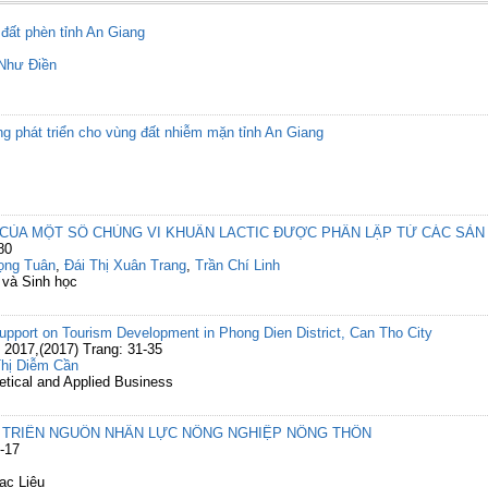
 đất phèn tỉnh An Giang
Như Điền
g phát triển cho vùng đất nhiễm mặn tỉnh An Giang
 CỦA MỘT SỐ CHỦNG VI KHUẨN LACTIC ĐƯỢC PHÂN LẬP TỪ CÁC SẢN
80
ọng Tuân
,
Đái Thị Xuân Trang
,
Trần Chí Linh
 và Sinh học
Support on Tourism Development in Phong Dien District, Can Tho City
 2017,(2017) Trang: 31-35
Thị Diễm Cần
etical and Applied Business
T TRIỂN NGUỒN NHÂN LỰC NÔNG NGHIỆP NÔNG THÔN
-17
ạc Liêu