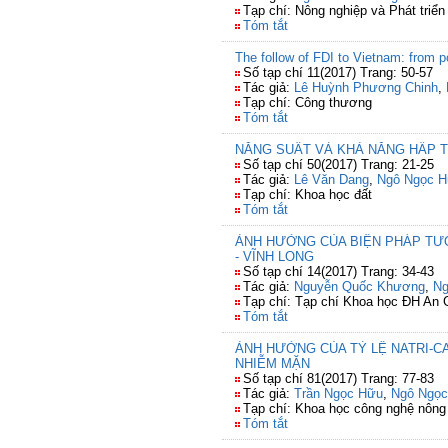
Tạp chí: Nông nghiệp và Phát triển
Tóm tắt
The follow of FDI to Vietnam: from p
Số tạp chí 11(2017) Trang: 50-57
Tác giả:
Lê Huỳnh Phương Chinh
,
Tạp chí: Công thương
Tóm tắt
NĂNG SUẤT VÀ KHẢ NĂNG HẤP TH
Số tạp chí 50(2017) Trang: 21-25
Tác giả:
Lê Văn Dang
,
Ngô Ngọc 
Tạp chí: Khoa học đất
Tóm tắt
ẢNH HƯỞNG CỦA BIỆN PHÁP TƯỚI
- VĨNH LONG
Số tạp chí 14(2017) Trang: 34-43
Tác giả:
Nguyễn Quốc Khương
,
Ng
Tạp chí: Tạp chí Khoa học ĐH An 
Tóm tắt
ẢNH HƯỞNG CỦA TỶ LỆ NATRI-C
NHIỄM MẶN
Số tạp chí 81(2017) Trang: 77-83
Tác giả:
Trần Ngọc Hữu
,
Ngô Ngọ
Tạp chí: Khoa học công nghệ nông
Tóm tắt