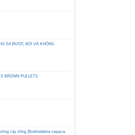
PHÙ SA ĐƯỢC BỒI VÀ KHÔNG
EX BROWN PULLETS
ưởng cây trồng (Burkholderia cepacia