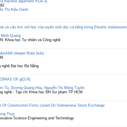
và Bacillus aquimaris KG6-3)
392
ễn Thị Kiều Oanh
hái và cấu trúc mô học của tuyến sinh dục cá bống trứng Eleotris melanoso
 Minh Quang
N: Khoa học Tự nhiên và Công nghệ
duckbill sleeper Butis butis
49
g nghệ Đại học Đà Nẵng
RAS OF gl(3,R)
ẩm Tú
,
Dương Quang Hòa
,
Nguyễn Thị Mộng Tuyền
ông nghệ - Tạp chí Khoa học ĐH Sư phạm TP HCM
ure Of Construction Firms Listed On Vietnamese Stock Exchange
ong Thuy
Innovative Science Engineering and Technology