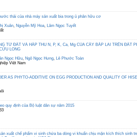
 nước thải của nhà máy sản xuất bia trong ủ phân hữu cơ
hị Xuân
,
Nguyễn Mỹ Hoa
,
Lâm Ngọc Tuyết
đất
G TỪ ĐẤT VÀ HẤP THU N, P, K, Ca, Mg CỦA CÂY BẮP LAI TRÊN ĐẤT 
 CỬU LONG
ần Ngọc Hữu
,
Ngô Ngọc Hưng
,
Lê Phước Toàn
ghiệp Việt Nam
ER AS PHYTO-ADDITIVE ON EGG PRODUCTION AND QUALITY OF HIS
uôi
theo quy định của Bộ luật dân sự năm 2015
-33
ản xuất chế phẩm vi sinh chứa ba dòng vi khuẩn chịu mặn kích thích sinh tr