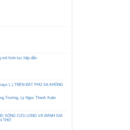
 mô hình lực hấp dẫn
ays L.) TRÊN ĐẤT PHÙ SA KHÔNG
ong Trường
,
Lý Ngọc Thanh Xuân
ẰNG SÔNG CỬU LONG VÀ ĐÁNH GIÁ
N THƠ