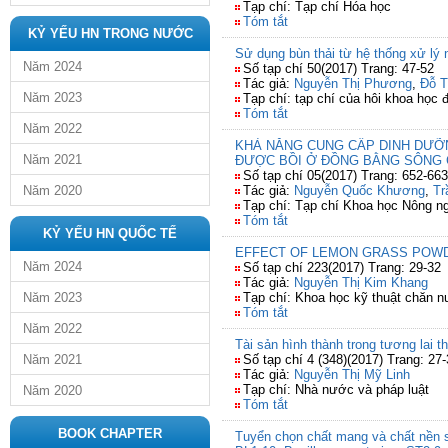
Tạp chí: Tạp chí Hóa học
Tóm tắt
KỶ YẾU HN TRONG NƯỚC
Sử dụng bùn thải từ hệ thống xử lý
Năm 2024
Số tạp chí 50(2017) Trang: 47-52
Tác giả:
Nguyễn Thị Phương
,
Đỗ T
Năm 2023
Tạp chí: tạp chí của hôi khoa học 
Tóm tắt
Năm 2022
KHẢ NĂNG CUNG CẤP DINH DƯỠN
Năm 2021
ĐƯỢC BỒI Ở ĐỒNG BẰNG SÔNG
Số tạp chí 05(2017) Trang: 652-663
Năm 2020
Tác giả:
Nguyễn Quốc Khương
,
Tr
Tạp chí: Tạp chí Khoa học Nông n
Tóm tắt
KỶ YẾU HN QUỐC TẾ
EFFECT OF LEMON GRASS POWD
Năm 2024
Số tạp chí 223(2017) Trang: 29-32
Tác giả:
Nguyễn Thị Kim Khang
Năm 2023
Tạp chí: Khoa học kỹ thuật chăn n
Tóm tắt
Năm 2022
Tài sản hình thành trong tương lai 
Năm 2021
Số tạp chí 4 (348)(2017) Trang: 27
Tác giả:
Nguyễn Thị Mỹ Linh
Tạp chí: Nhà nước và pháp luật
Năm 2020
Tóm tắt
BOOK CHAPTER
Tuyển chọn chất mang và chất nền s