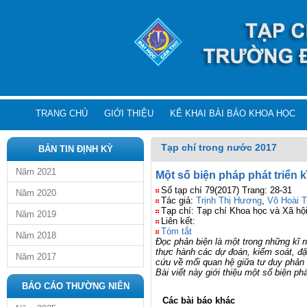
TRANG CHỦ
GIỚI THIỆU
KÊ KHAI BÀI BÁO KHOA HỌC
Tạp chí trong nước 2017
BẢN TIN ĐỊNH KỲ
Năm 2021
Một số biện pháp phát triển 
Số tạp chí 79(2017) Trang: 28-31
Năm 2020
Tác giả:
Trịnh Thị Hương
,
Võ Hoài T
Tạp chí: Tạp chí Khoa học và Xã hộ
Năm 2019
Liên kết:
Tóm tắt
Năm 2018
Đọc phản biện là một trong những kĩ n
thực hành các dự đoán, kiểm soát, đặt
Năm 2017
cứu về mối quan hệ giữa tư duy phản b
Bài viết này giới thiệu một số biện ph
BÁO CÁO THƯỜNG NIÊN
Các bài báo khác