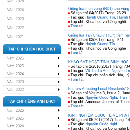
Năm 2025
Giống lúa triển vọng (ND1) cho vùng
Năm 2024
Số tạp chí 04(2017) Trang: 26-29
Tác giả:
Huỳnh Quang Tín
,
Huỳnh 
Năm 2023
Tạp chí: Khoa hoc và Công nghệ
Tóm tắt
Năm 2022
Giống lúa Tân Châu 7 (TC7) tiềm năn
Năm 2021
Số tạp chí 03(2017) Trang: 9-11
Tác giả:
Huỳnh Quang Tín
Tạp chí: Khoa hoc và Công nghệ
TẠP CHÍ KHOA HỌC ĐHCT
Tóm tắt
Năm 2026
KHẢO SÁT HOẠT TÍNH SINH HỌC
Năm 2025
Số tạp chí 1/2018(2017) Trang: 73-
Tác giả:
Võ Thị Tú Anh
,
Nguyễn Tr
Năm 2024
Tạp chí: Tạp chí phân tích Hóa, Lý
Tóm tắt
Năm 2023
Factors Affecting Local Residents’ 
Năm 2022
Số tạp chí Volume 3, Issue 2, June
Tác giả:
Nguyễn Quốc Nghi
,
Trần 
TẠP CHÍ TIẾNG ANH ĐHCT
Tạp chí: American Journal of Theor
Tóm tắt
Năm 2026
KINH NGHIỆM QUỐC TẾ VỀ PHÁ
Năm 2025
Số tạp chí 05-2017(2017) Trang: 14
Tác giả:
Nguyễn Quốc Nghi
Năm 2024
Tạp chí: Khoa học và Công nghệ B