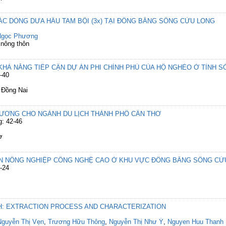
C DÒNG DƯA HẤU TAM BỘI (3x) TẠI ĐỒNG BẰNG SÔNG CỬU LONG
Ngọc Phương
 nông thôn
HẢ NĂNG TIẾP CẬN DỰ ÁN PHI CHÍNH PHỦ CỦA HỘ NGHÈO Ở TỈNH S
-40
 Đồng Nai
HƯƠNG CHO NGÀNH DU LỊCH THÀNH PHỐ CẦN THƠ
g: 42-46
ơ
IỂN NÔNG NGHIỆP CÔNG NGHỆ CAO Ở KHU VỰC ĐỒNG BẰNG SÔNG CỬ
-24
TH: EXTRACTION PROCESS AND CHARACTERIZATION
Nguyễn Thị Vẹn
,
Trương Hữu Thông
,
Nguyễn Thị Như Ý
,
Nguyen Huu Thanh