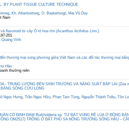
r L. BY PLANT TISSUE CULTURE TECHNIQUE
himeg
,
Kh. Altantsetseg
,
O. Baatartsogt
,
Mai Vũ Duy
ệt Nam
à flavonoid từ cây Ô rô hoa tím (Acanthus ilicifolius Linn.)
197-201
 Quang Vinh
m
đến thương mại song phương giữa Việt Nam và các đối tác thương mại bằng
hư Hảo
doanh thường niên
A - TRUNG LƯỢNG ĐẾN SINH TRƯỞNG VÀ NĂNG SUẤT BẮP LAI (Zea m
G BẰNG SÔNG CỬU LONG
ô Ngọc Hưng
,
Trần Ngọc Hữu
,
Phan Tam Tùng
,
Nguyễn Thành Triệu
,
Tôn L
UẨN CỐ ĐỊNH ĐẠM Burkholderia sp. TỪ ĐẤT VÙNG RỄ LÚA Ở ĐỒNG B
GIỐNG OM2517) TRỒNG Ở ĐẤT PHÙ SA NÔNG TRƯỜNG SÔNG HẬU – CẦ