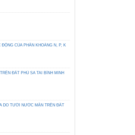
 ĐỘNG CỦA PHÂN KHOÁNG N, P, K
TRÊN ĐẤT PHÙ SA TAI BÌNH MINH
ÚA DO TƯỚI NƯỚC MẶN TRÊN ĐẤT