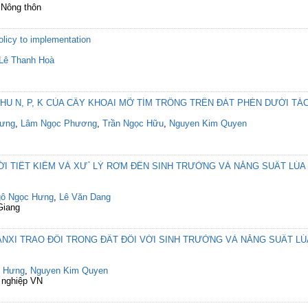
 Nông thôn
olicy to implementation
Lê Thanh Hoà
U N, P, K CỦA CÂY KHOAI MỠ TÍM TRỒNG TRÊN ĐÁT PHÈN DƯỚI TÁC
Hưng
,
Lâm Ngọc Phương
,
Trần Ngọc Hữu
,
Nguyen Kim Quyen
 TIẾT KIÊM VÀ XƯ ̉ LÝ RƠM ĐẾN SINH TRƯỞNG VÀ NĂNG SUẤT LÚA 
ô Ngọc Hưng
,
Lê Văn Dang
Giang
ANXI TRAO ĐỔI TRONG ĐẤT ĐỐI VỚI SINH TRƯỞNG VÀ NĂNG SUẤT L
c Hưng
,
Nguyen Kim Quyen
 nghiệp VN