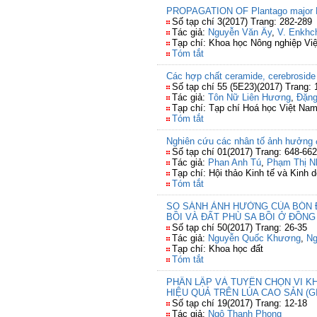
PROPAGATION OF Plantago majo
Số tạp chí 3(2017) Trang: 282-289
Tác giả:
Nguyễn Văn Ây
,
V. Enkhc
Tạp chí: Khoa học Nông nghiệp Vi
Tóm tắt
Các hợp chất ceramide, cerebroside v
Số tạp chí 55 (5E23)(2017) Trang: 
Tác giả:
Tôn Nữ Liên Hương
,
Đặng
Tạp chí: Tạp chí Hoá học Việt Na
Tóm tắt
Nghiên cứu các nhân tố ảnh hưởng 
Số tạp chí 01(2017) Trang: 648-662
Tác giả:
Phan Anh Tú
,
Phạm Thị N
Tạp chí: Hội thảo Kinh tế và Kinh 
Tóm tắt
SO SÁNH ẢNH HƯỞNG CỦA BÓN Đ
BỒI VÀ ĐẤT PHÙ SA BỒI Ở ĐỒN
Số tạp chí 50(2017) Trang: 26-35
Tác giả:
Nguyễn Quốc Khương
,
Ng
Tạp chí: Khoa học đất
Tóm tắt
PHÂN LẬP VÀ TUYỂN CHỌN VI KH
HIỆU QUẢ TRÊN LÚA CAO SẢN (
Số tạp chí 19(2017) Trang: 12-18
Tác giả:
Ngô Thanh Phong