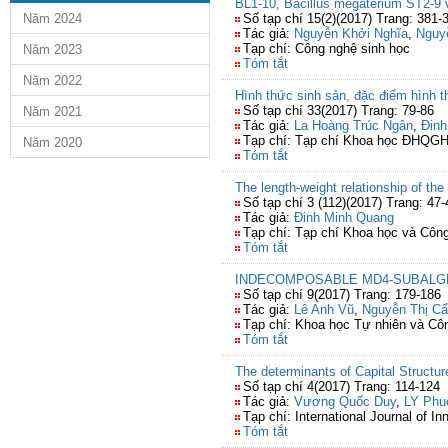
BL1-10, Bacillus megaterium ST2-9 
Năm 2024
Số tạp chí 15(2)(2017) Trang: 381-
Tác giả:
Nguyễn Khởi Nghĩa
,
Nguy
Tạp chí: Công nghệ sinh học
Năm 2023
Tóm tắt
Năm 2022
Hình thức sinh sản, đặc điểm hình t
Số tạp chí 33(2017) Trang: 79-86
Năm 2021
Tác giả:
La Hoàng Trúc Ngân
,
Đinh
Tạp chí: Tạp chí Khoa học ĐHQGH
Năm 2020
Tóm tắt
The length-weight relationship of the 
Số tạp chí 3 (112)(2017) Trang: 47-
Tác giả:
Đinh Minh Quang
Tạp chí: Tạp chí Khoa học và Côn
Tóm tắt
INDECOMPOSABLE MD4-SUBALGEB
Số tạp chí 9(2017) Trang: 179-186
Tác giả:
Lê Anh Vũ
,
Nguyễn Thị C
Tạp chí: Khoa học Tự nhiên và C
Tóm tắt
The determinants of Capital Struct
Số tạp chí 4(2017) Trang: 114-124
Tác giả:
Vương Quốc Duy
,
LY Phu
Tạp chí: International Journal of 
Tóm tắt