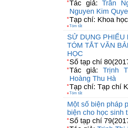
Tác giả:
Trần N
Nguyen Kim Quy
Tạp chí: Khoa họ
Tóm tắt
SỬ DỤNG PHIẾU 
TÓM TẮT VĂN BẢ
HỌC
Số tạp chí 80(201
Tác giả:
Trịnh 
Hoàng Thu Hà
Tạp chí: Tạp chí 
Tóm tắt
Một số biện pháp p
biện cho học sinh 
Số tạp chí 79(201