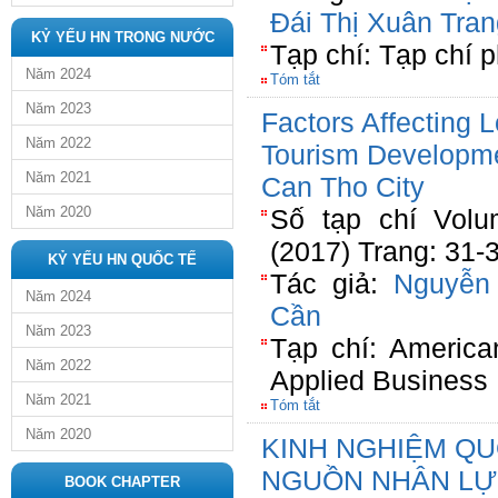
Đái Thị Xuân Tran
KỶ YẾU HN TRONG NƯỚC
Tạp chí: Tạp chí 
Năm 2024
Tóm tắt
Năm 2023
Factors Affecting 
Năm 2022
Tourism Developmen
Năm 2021
Can Tho City
Năm 2020
Số tạp chí Volu
(2017) Trang: 31-
KỶ YẾU HN QUỐC TẾ
Tác giả:
Nguyễn
Năm 2024
Cần
Năm 2023
Tạp chí: America
Năm 2022
Applied Business
Năm 2021
Tóm tắt
Năm 2020
KINH NGHIỆM QU
NGUỒN NHÂN LỰ
BOOK CHAPTER