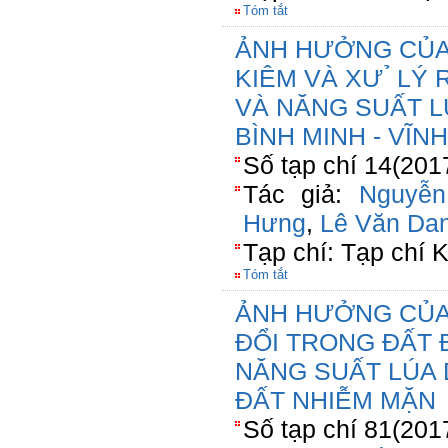
Tóm tắt
ẢNH HƯỞNG CỦA 
KIÊM VÀ XƯ ̉ L
VÀ NĂNG SUẤT L
BÌNH MINH - VĨN
Số tạp chí 14(201
Tác giả:
Nguyễ
Hưng
,
Lê Văn Da
Tạp chí: Tạp chí
Tóm tắt
ẢNH HƯỞNG CỦA 
ĐỔI TRONG ĐẤT 
NĂNG SUẤT LÚA
ĐẤT NHIỄM MẶN
Số tạp chí 81(201