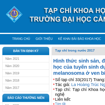
TRANG CHỦ
GIỚI THIỆU
KÊ KHAI BÀI BÁO KHOA HỌC
Tạp chí trong nước 2017
BẢN TIN ĐỊNH KỲ
Năm 2021
Hình thức sinh sản, đ
học của tuyến sinh d
Năm 2020
melanosoma ở ven bi
Năm 2019
Số tạp chí 33(2017) Trang
Năm 2018
Tác giả:
La Hoàng Trúc N
Năm 2017
Tạp chí: Tạp chí Khoa 
nghệ
BÁO CÁO THƯỜNG NIÊN
Liên kết:
Tóm tắt