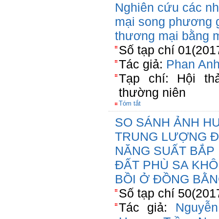
Nghiên cứu các nh
mại song phương g
thương mại bằng m
Số tạp chí 01(201
Tác giả:
Phan Anh
Tạp chí: Hội th
thường niên
Tóm tắt
SO SÁNH ẢNH HƯ
TRUNG LƯỢNG Đ
NĂNG SUẤT BẮP L
ĐẤT PHÙ SA KHÔ
BỒI Ở ĐỒNG BẰ
Số tạp chí 50(201
Tác giả:
Nguyễ