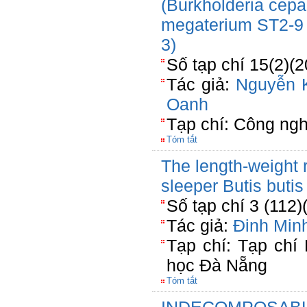
(Burkholderia cepa
megaterium ST2-9 
3)
Số tạp chí 15(2)(
Tác giả:
Nguyễn 
Oanh
Tạp chí: Công ngh
Tóm tắt
The length-weight r
sleeper Butis butis
Số tạp chí 3 (112)
Tác giả:
Đinh Min
Tạp chí: Tạp chí
học Đà Nẵng
Tóm tắt