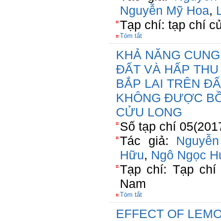
Nguyễn Mỹ Hoa
,
Tạp chí: tạp chí c
Tóm tắt
KHẢ NĂNG CUNG
ĐẤT VÀ HẤP THU
BẮP LAI TRÊN ĐẤ
KHÔNG ĐƯỢC B
CỬU LONG
Số tạp chí 05(201
Tác giả:
Nguyễn
Hữu
,
Ngô Ngọc H
Tạp chí: Tạp chí
Nam
Tóm tắt
EFFECT OF LEM