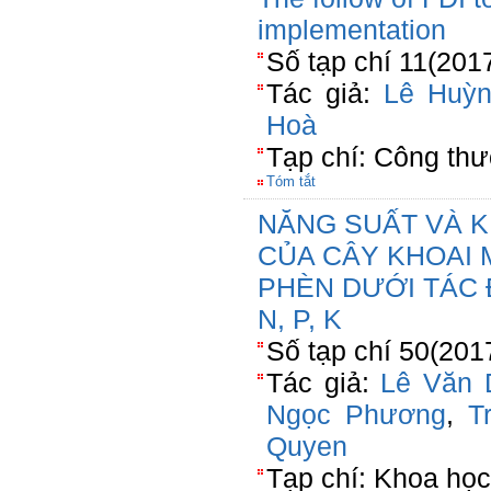
implementation
Số tạp chí 11(201
Tác giả:
Lê Huỳ
Hoà
Tạp chí: Công th
Tóm tắt
NĂNG SUẤT VÀ K
CỦA CÂY KHOAI 
PHÈN DƯỚI TÁC
N, P, K
Số tạp chí 50(201
Tác giả:
Lê Văn 
Ngọc Phương
,
T
Quyen
Tạp chí: Khoa học