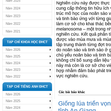
Năm 2025
Nghiên cứu này được thực 
cung cấp thông tin hữu
ích 
Năm 2024
trúc mô học của noãn sào v
Năm 2023
và tinh bào ứng với từng gi
làm cơ sở cho
khai thác b
Năm 2022
melanosoma –
một trong n
Năm 2021
nghiên cứu. Kết quả phân t
được
vào mùa mưa và mùa 
TẠP CHÍ KHOA HỌC ĐHCT
tập trung thành từng đợt t
do noãn sào và tinh sào ở 
Năm 2026
chủ
yếu noãn bào và tinh b
Năm 2025
không chỉ bổ sung dẫn liệu
Năm 2024
này mà còn là cơ sở cho vi
Năm 2023
hợp
nhằm đảm bảo phát tri
vực nghiên cứu.
Năm 2022
TẠP CHÍ TIẾNG ANH ĐHCT
Các bài báo khác
Năm 2026
Năm 2025
Giống lúa triển vọ
Năm 2024
tỉnh An Giang