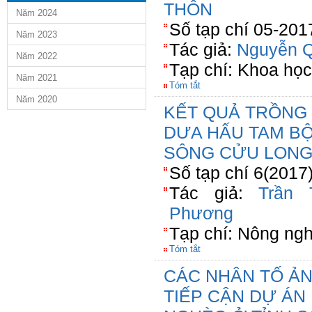
THÔN
Năm 2024
Số tạp chí 05-201
Năm 2023
Tác giả:
Nguyễn Q
Năm 2022
Tạp chí: Khoa họ
Năm 2021
Tóm tắt
Năm 2020
KẾT QUẢ TRỒNG
DƯA HẤU TAM BỘI
SÔNG CỬU LON
Số tạp chí 6(2017
Tác giả:
Trần 
Phương
Tạp chí: Nông ngh
Tóm tắt
CÁC NHÂN TỐ Ả
TIẾP CẬN DỰ ÁN