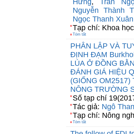
Hưng
,
Trần Ng
Nguyễn Thành Tr
Ngọc Thanh Xuân
Tạp chí: Khoa học
Tóm tắt
PHÂN LẬP VÀ TU
ĐỊNH ĐẠM Burkho
LÚA Ở ĐỒNG BẰ
ĐÁNH GIÁ HIỆU 
(GIỐNG OM2517)
NÔNG TRƯỜNG S
Số tạp chí 19(201
Tác giả:
Ngô Tha
Tạp chí: Nông ngh
Tóm tắt
The follow of FDI t