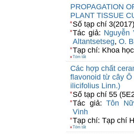
PROPAGATION OF 
PLANT TISSUE C
Số tạp chí 3(2017
Tác giả:
Nguyễn 
Altantsetseg
,
O. B
Tạp chí: Khoa họ
Tóm tắt
Các hợp chất cera
flavonoid từ cây Ô
ilicifolius Linn.)
Số tạp chí 55 (5E
Tác giả:
Tôn Nữ
Vinh
Tạp chí: Tạp chí 
Tóm tắt