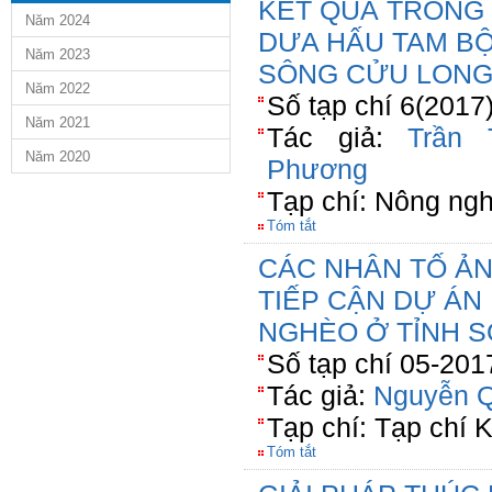
KẾT QUẢ TRỒNG
Năm 2024
DƯA HẤU TAM BỘI
Năm 2023
SÔNG CỬU LON
Năm 2022
Số tạp chí 6(2017
Năm 2021
Tác giả:
Trần 
Năm 2020
Phương
Tạp chí: Nông ngh
Tóm tắt
CÁC NHÂN TỐ Ả
TIẾP CẬN DỰ ÁN
NGHÈO Ở TỈNH 
Số tạp chí 05-201
Tác giả:
Nguyễn Q
Tạp chí: Tạp chí 
Tóm tắt