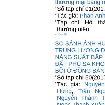
thương mại bằng m
Số tạp chí 01(201
Tác giả:
Phan Anh
Tạp chí: Hội th
thường niên
Tóm tắt
SO SÁNH ẢNH HƯ
TRUNG LƯỢNG Đ
NĂNG SUẤT BẮP L
ĐẤT PHÙ SA KHÔ
BỒI Ở ĐỒNG BẰ
Số tạp chí 50(201
Tác giả:
Nguyễ
Hưng
,
Trần Ng
Nguyễn Thành Tr
Ngọc Thanh Xuân