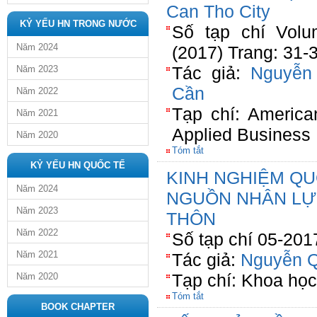
Can Tho City
KỶ YẾU HN TRONG NƯỚC
Số tạp chí Volu
Năm 2024
(2017) Trang: 31-
Tác giả:
Nguyễn
Năm 2023
Cần
Năm 2022
Tạp chí: America
Năm 2021
Applied Business
Năm 2020
Tóm tắt
KỶ YẾU HN QUỐC TẾ
KINH NGHIỆM QU
Năm 2024
NGUỒN NHÂN LỰ
Năm 2023
THÔN
Năm 2022
Số tạp chí 05-201
Năm 2021
Tác giả:
Nguyễn Q
Tạp chí: Khoa họ
Năm 2020
Tóm tắt
BOOK CHAPTER