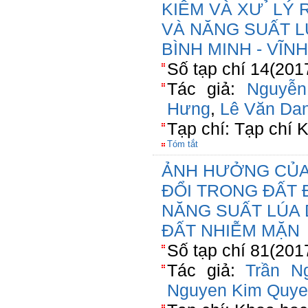
KIÊM VÀ XƯ ̉ L
VÀ NĂNG SUẤT L
BÌNH MINH - VĨN
Số tạp chí 14(201
Tác giả:
Nguyễ
Hưng
,
Lê Văn Da
Tạp chí: Tạp chí
Tóm tắt
ẢNH HƯỞNG CỦA 
ĐỔI TRONG ĐẤT 
NĂNG SUẤT LÚA
ĐẤT NHIỄM MẶN
Số tạp chí 81(201
Tác giả:
Trần N
Nguyen Kim Quy