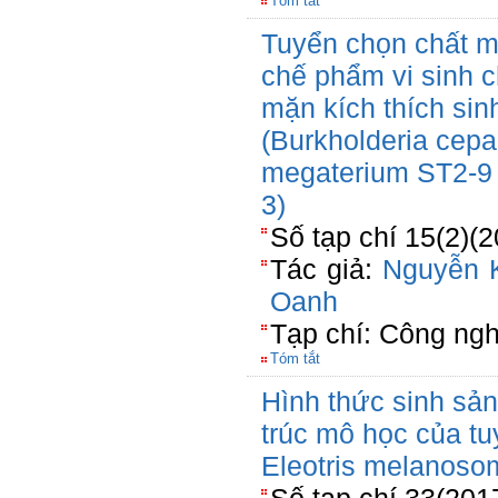
Tóm tắt
Tuyển chọn chất m
chế phẩm vi sinh 
mặn kích thích sin
(Burkholderia cepa
megaterium ST2-9 
3)
Số tạp chí 15(2)(
Tác giả:
Nguyễn 
Oanh
Tạp chí: Công ngh
Tóm tắt
Hình thức sinh sản
trúc mô học của tu
Eleotris melanoso