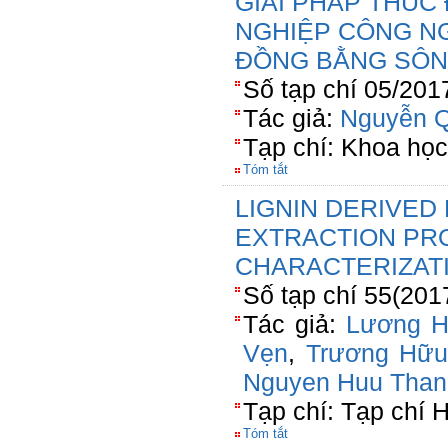
GIẢI PHÁP THÚC
NGHIỆP CÔNG N
ĐỒNG BẰNG SÔN
Số tạp chí 05/201
Tác giả:
Nguyễn Q
Tạp chí: Khoa họ
Tóm tắt
LIGNIN DERIVED 
EXTRACTION PR
CHARACTERIZAT
Số tạp chí 55(201
Tác giả:
Lương H
Vẹn
,
Trương Hữu
Nguyen Huu Than
Tạp chí: Tạp chí 
Tóm tắt