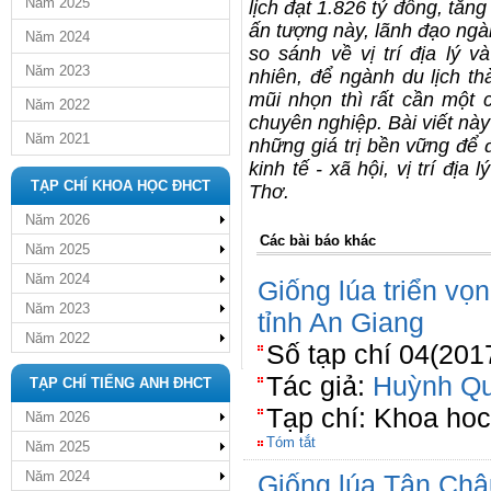
Năm 2025
lịch đạt 1.826 tỷ đồng, tă
ấn tượng này, lãnh đạo ngàn
Năm 2024
so sánh về vị trí địa lý v
Năm 2023
nhiên, để ngành du lịch t
mũi nhọn thì rất cần một 
Năm 2022
chuyên nghiệp. Bài viết nà
Năm 2021
những giá trị bền vững để 
kinh tế - xã hội, vị trí địa
TẠP CHÍ KHOA HỌC ĐHCT
Thơ.
Năm 2026
Các bài báo khác
Năm 2025
Năm 2024
Giống lúa triển vọ
Năm 2023
tỉnh An Giang
Năm 2022
Số tạp chí 04(201
Tác giả:
Huỳnh Qu
TẠP CHÍ TIẾNG ANH ĐHCT
Tạp chí: Khoa ho
Năm 2026
Tóm tắt
Năm 2025
Năm 2024
Giống lúa Tân Châ