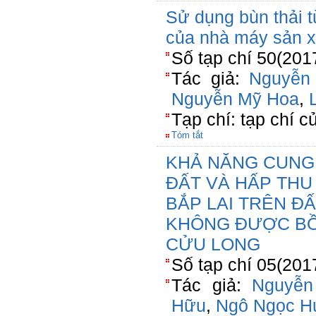
Sử dụng bùn thải t
của nhà máy sản x
Số tạp chí 50(201
Tác giả:
Nguyễn
Nguyễn Mỹ Hoa
,
Tạp chí: tạp chí c
Tóm tắt
KHẢ NĂNG CUNG
ĐẤT VÀ HẤP THU
BẮP LAI TRÊN ĐẤ
KHÔNG ĐƯỢC B
CỬU LONG
Số tạp chí 05(201
Tác giả:
Nguyễn
Hữu
,
Ngô Ngọc H