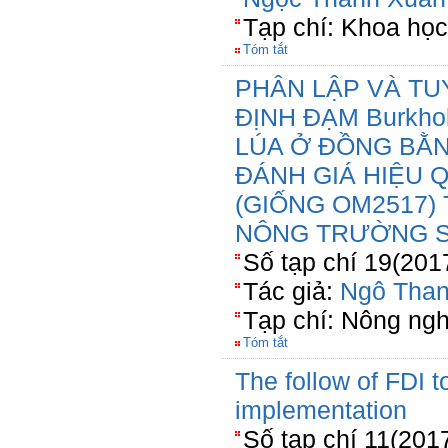
Tạp chí: Khoa học
Tóm tắt
PHÂN LẬP VÀ TU
ĐỊNH ĐẠM Burkho
LÚA Ở ĐỒNG BẰ
ĐÁNH GIÁ HIỆU 
(GIỐNG OM2517)
NÔNG TRƯỜNG S
Số tạp chí 19(201
Tác giả:
Ngô Tha
Tạp chí: Nông ngh
Tóm tắt
The follow of FDI t
implementation
Số tạp chí 11(201