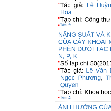
Tác giả:
Lê Huỳ
Hoà
Tạp chí: Công th
Tóm tắt
NĂNG SUẤT VÀ K
CỦA CÂY KHOAI 
PHÈN DƯỚI TÁC
N, P, K
Số tạp chí 50(201
Tác giả:
Lê Văn 
Ngọc Phương
,
T
Quyen
Tạp chí: Khoa học
Tóm tắt
ẢNH HƯỞNG CỦA 