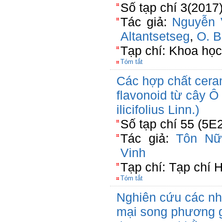
Số tạp chí 3(2017
Tác giả:
Nguyễn 
Altantsetseg
,
O. B
Tạp chí: Khoa họ
Tóm tắt
Các hợp chất cera
flavonoid từ cây Ô
ilicifolius Linn.)
Số tạp chí 55 (5E
Tác giả:
Tôn Nữ
Vinh
Tạp chí: Tạp chí 
Tóm tắt
Nghiên cứu các nh
mại song phương g