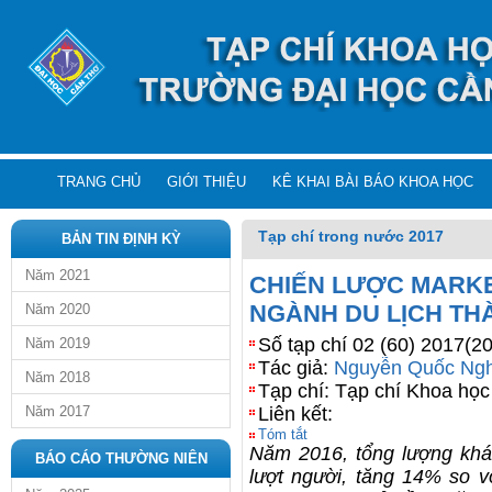
TRANG CHỦ
GIỚI THIỆU
KÊ KHAI BÀI BÁO KHOA HỌC
Tạp chí trong nước 2017
BẢN TIN ĐỊNH KỲ
Năm 2021
CHIẾN LƯỢC MARK
NGÀNH DU LỊCH TH
Năm 2020
Số tạp chí 02 (60) 2017(2
Năm 2019
Tác giả:
Nguyễn Quốc Ngh
Năm 2018
Tạp chí: Tạp chí Khoa họ
Năm 2017
Liên kết:
Tóm tắt
Năm 2016, tổng lượng khác
BÁO CÁO THƯỜNG NIÊN
lượt người, tăng 14% so 