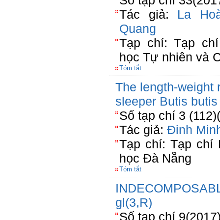
Số tạp chí 33(201
Tác giả:
La Ho
Quang
Tạp chí: Tạp c
học Tự nhiên và 
Tóm tắt
The length-weight r
sleeper Butis butis
Số tạp chí 3 (112)
Tác giả:
Đinh Min
Tạp chí: Tạp chí
học Đà Nẵng
Tóm tắt
INDECOMPOSABL
gl(3,R)
Số tạp chí 9(2017