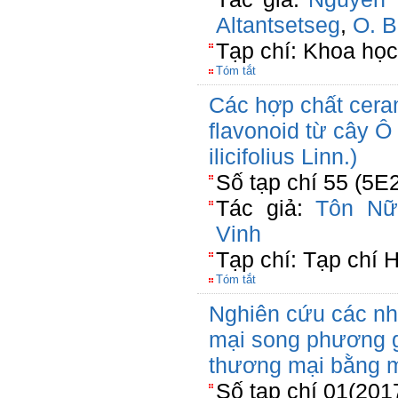
Altantsetseg
,
O. B
Tạp chí: Khoa họ
Tóm tắt
Các hợp chất cera
flavonoid từ cây Ô
ilicifolius Linn.)
Số tạp chí 55 (5E
Tác giả:
Tôn Nữ
Vinh
Tạp chí: Tạp chí 
Tóm tắt
Nghiên cứu các nh
mại song phương g
thương mại bằng m
Số tạp chí 01(201