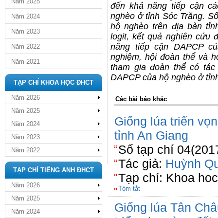
Năm 2025
đến khả năng tiếp cận c
nghèo ở tỉnh Sóc Trăng. Số
Năm 2024
hộ nghèo trên địa bàn tỉ
Năm 2023
logit, kết quả nghiên cứu
năng tiếp cận DAPCP của 
Năm 2022
nghiệm, hội đoàn thể và h
Năm 2021
tham gia đoàn thể có tác
DAPCP của hộ nghèo ở tỉnh
TẠP CHÍ KHOA HỌC ĐHCT
Năm 2026
Các bài báo khác
Năm 2025
Giống lúa triển vọ
Năm 2024
tỉnh An Giang
Năm 2023
Số tạp chí 04(201
Năm 2022
Tác giả:
Huỳnh Qu
TẠP CHÍ TIẾNG ANH ĐHCT
Tạp chí: Khoa ho
Năm 2026
Tóm tắt
Năm 2025
Giống lúa Tân Châ
Năm 2024