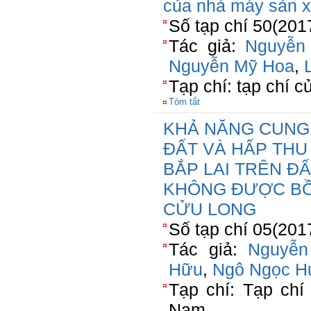
của nhà máy sản x
Số tạp chí 50(201
Tác giả:
Nguyễn
Nguyễn Mỹ Hoa
,
Tạp chí: tạp chí c
Tóm tắt
KHẢ NĂNG CUNG
ĐẤT VÀ HẤP THU
BẮP LAI TRÊN ĐẤ
KHÔNG ĐƯỢC B
CỬU LONG
Số tạp chí 05(201
Tác giả:
Nguyễn
Hữu
,
Ngô Ngọc H
Tạp chí: Tạp chí
Nam