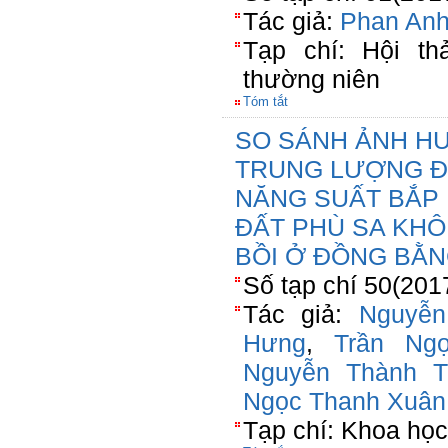
Tác giả:
Phan Anh
Tạp chí: Hội th
thường niên
Tóm tắt
SO SÁNH ẢNH HƯ
TRUNG LƯỢNG Đ
NĂNG SUẤT BẮP L
ĐẤT PHÙ SA KHÔ
BỒI Ở ĐỒNG BẰ
Số tạp chí 50(201
Tác giả:
Nguyễ
Hưng
,
Trần Ng
Nguyễn Thành Tr
Ngọc Thanh Xuân
Tạp chí: Khoa học