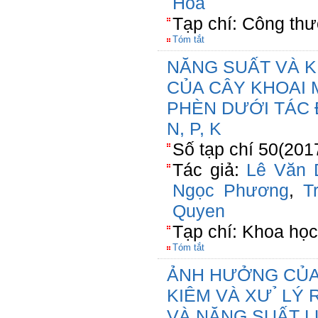
Hoà
Tạp chí: Công th
Tóm tắt
NĂNG SUẤT VÀ K
CỦA CÂY KHOAI 
PHÈN DƯỚI TÁC
N, P, K
Số tạp chí 50(201
Tác giả:
Lê Văn 
Ngọc Phương
,
T
Quyen
Tạp chí: Khoa học
Tóm tắt
ẢNH HƯỞNG CỦA 
KIÊM VÀ XƯ ̉ L
VÀ NĂNG SUẤT L