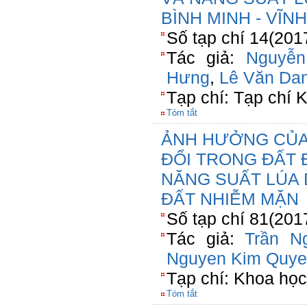
BÌNH MINH - VĨN
Số tạp chí 14(201
Tác giả:
Nguyễ
Hưng
,
Lê Văn Da
Tạp chí: Tạp chí
Tóm tắt
ẢNH HƯỞNG CỦA 
ĐỔI TRONG ĐẤT 
NĂNG SUẤT LÚA
ĐẤT NHIỄM MẶN
Số tạp chí 81(201
Tác giả:
Trần N
Nguyen Kim Quy
Tạp chí: Khoa họ
Tóm tắt