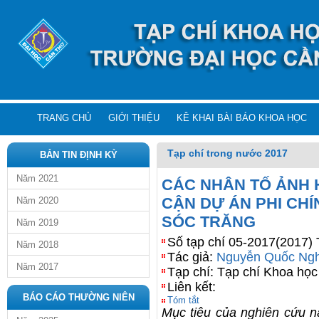
TRANG CHỦ
GIỚI THIỆU
KÊ KHAI BÀI BÁO KHOA HỌC
Tạp chí trong nước 2017
BẢN TIN ĐỊNH KỲ
Năm 2021
CÁC NHÂN TỐ ẢNH 
CẬN DỰ ÁN PHI CHÍ
Năm 2020
SÓC TRĂNG
Năm 2019
Số tạp chí 05-2017(2017) 
Năm 2018
Tác giả:
Nguyễn Quốc Ngh
Năm 2017
Tạp chí: Tạp chí Khoa học
Liên kết:
BÁO CÁO THƯỜNG NIÊN
Tóm tắt
Mục tiêu của nghiên cứu 