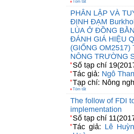
Tóm tắt
PHÂN LẬP VÀ TU
ĐỊNH ĐẠM Burkho
LÚA Ở ĐỒNG BẰ
ĐÁNH GIÁ HIỆU 
(GIỐNG OM2517)
NÔNG TRƯỜNG S
Số tạp chí 19(201
Tác giả:
Ngô Tha
Tạp chí: Nông ngh
Tóm tắt
The follow of FDI t
implementation
Số tạp chí 11(201
Tác giả:
Lê Huỳ