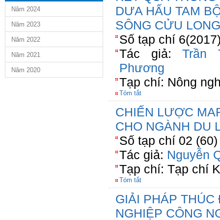
DƯA HẤU TAM BỘI
Năm 2024
SÔNG CỬU LON
Năm 2023
Số tạp chí 6(2017
Năm 2022
Tác giả:
Trần 
Năm 2021
Phương
Năm 2020
Tạp chí: Nông ngh
Tóm tắt
CHIẾN LƯỢC MA
CHO NGÀNH DU 
Số tạp chí 02 (60
Tác giả:
Nguyễn Q
Tạp chí: Tạp chí
Tóm tắt
GIẢI PHÁP THÚC
NGHIỆP CÔNG N