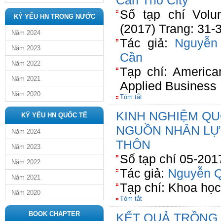
Can Tho City
Số tạp chí Volu
KỶ YẾU HN TRONG NƯỚC
(2017) Trang: 31-
Năm 2024
Tác giả:
Nguyễn
Năm 2023
Cần
Năm 2022
Tạp chí: America
Năm 2021
Applied Business
Năm 2020
Tóm tắt
KINH NGHIỆM QU
KỶ YẾU HN QUỐC TẾ
NGUỒN NHÂN LỰ
Năm 2024
THÔN
Năm 2023
Số tạp chí 05-201
Năm 2022
Tác giả:
Nguyễn Q
Năm 2021
Tạp chí: Khoa họ
Năm 2020
Tóm tắt
BOOK CHAPTER
KẾT QUẢ TRỒNG