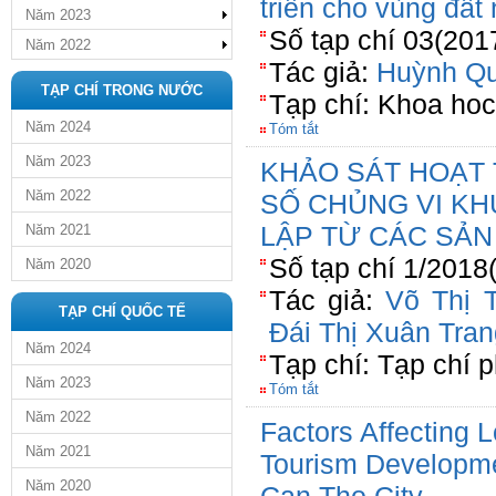
triển cho vùng đất
Năm 2023
Số tạp chí 03(201
Năm 2022
Tác giả:
Huỳnh Qu
TẠP CHÍ TRONG NƯỚC
Tạp chí: Khoa ho
Năm 2024
Tóm tắt
Năm 2023
KHẢO SÁT HOẠT 
Năm 2022
SỐ CHỦNG VI K
LẬP TỪ CÁC SẢN
Năm 2021
Số tạp chí 1/2018
Năm 2020
Tác giả:
Võ Thị 
TẠP CHÍ QUỐC TẾ
Đái Thị Xuân Tran
Năm 2024
Tạp chí: Tạp chí 
Năm 2023
Tóm tắt
Năm 2022
Factors Affecting 
Năm 2021
Tourism Developmen
Năm 2020