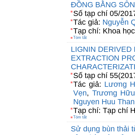
ĐỒNG BẰNG SÔN
Số tạp chí 05/201
Tác giả:
Nguyễn Q
Tạp chí: Khoa họ
Tóm tắt
LIGNIN DERIVED 
EXTRACTION PR
CHARACTERIZAT
Số tạp chí 55(201
Tác giả:
Lương H
Vẹn
,
Trương Hữu
Nguyen Huu Than
Tạp chí: Tạp chí 
Tóm tắt
Sử dụng bùn thải t