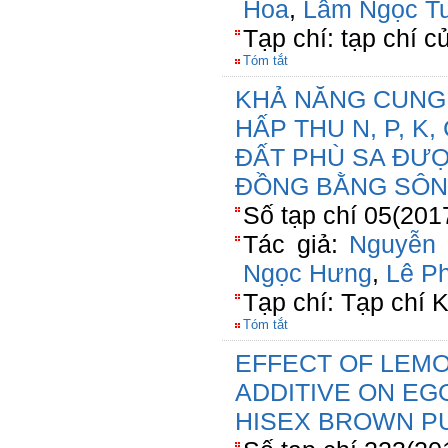
Hoa
,
Lâm Ngọc Tu
Tạp chí: tạp chí c
Tóm tắt
KHẢ NĂNG CUNG 
HẤP THU N, P, K
ĐẤT PHÙ SA ĐƯỢ
ĐỒNG BẰNG SÔN
Số tạp chí 05(201
Tác giả:
Nguyễn
Ngọc Hưng
,
Lê P
Tạp chí: Tạp chí
Tóm tắt
EFFECT OF LEM
ADDITIVE ON EG
HISEX BROWN P