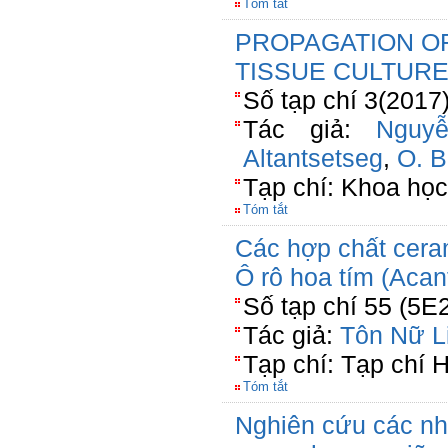
Tóm tắt
PROPAGATION OF 
TISSUE CULTUR
Số tạp chí 3(2017
Tác giả:
Nguy
Altantsetseg
,
O. B
Tạp chí: Khoa họ
Tóm tắt
Các hợp chất ceram
Ô rô hoa tím (Acanth
Số tạp chí 55 (5E
Tác giả:
Tôn Nữ L
Tạp chí: Tạp chí 
Tóm tắt
Nghiên cứu các nh