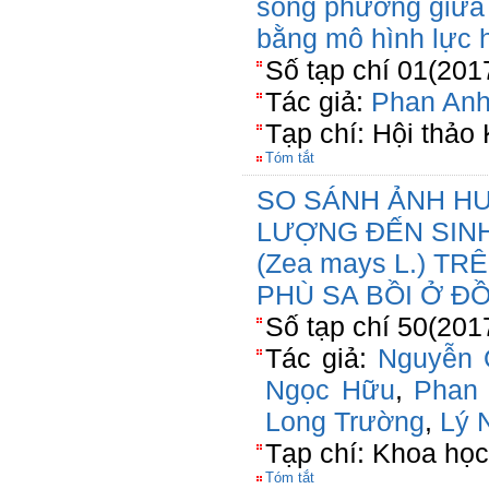
song phương giữa 
bằng mô hình lực 
Số tạp chí 01(201
Tác giả:
Phan Anh
Tạp chí: Hội thảo
Tóm tắt
SO SÁNH ẢNH H
LƯỢNG ĐẾN SINH
(Zea mays L.) T
PHÙ SA BỒI Ở 
Số tạp chí 50(201
Tác giả:
Nguyễn 
Ngọc Hữu
,
Phan
Long Trường
,
Lý 
Tạp chí: Khoa học
Tóm tắt