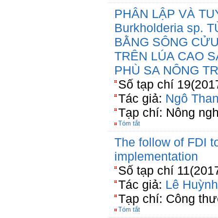
PHÂN LẬP VÀ TU
Burkholderia sp
BẰNG SÔNG CỬU 
TRÊN LÚA CAO S
PHÙ SA NÔNG T
Số tạp chí 19(201
Tác giả:
Ngô Tha
Tạp chí: Nông ngh
Tóm tắt
The follow of FDI t
implementation
Số tạp chí 11(201
Tác giả:
Lê Huỳnh
Tạp chí: Công th
Tóm tắt