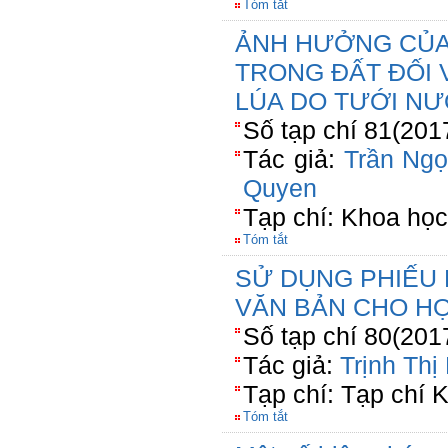
Tóm tắt
ẢNH HƯỞNG CỦA 
TRONG ĐẤT ĐỐI 
LÚA DO TƯỚI N
Số tạp chí 81(201
Tác giả:
Trần Ng
Quyen
Tạp chí: Khoa họ
Tóm tắt
SỬ DỤNG PHIẾU 
VĂN BẢN CHO HỌ
Số tạp chí 80(201
Tác giả:
Trịnh Th
Tạp chí: Tạp chí 
Tóm tắt