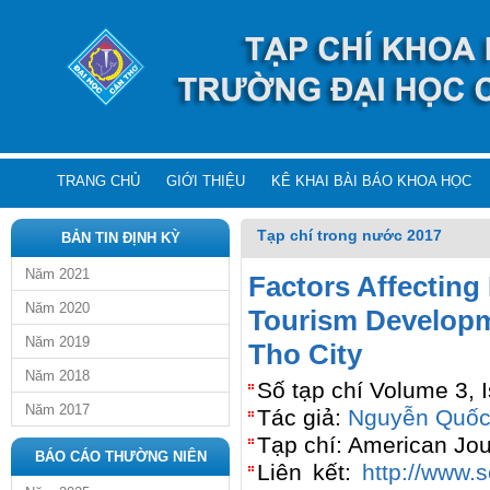
TRANG CHỦ
GIỚI THIỆU
KÊ KHAI BÀI BÁO KHOA HỌC
Tạp chí trong nước 2017
BẢN TIN ĐỊNH KỲ
Năm 2021
Factors Affecting
Năm 2020
Tourism Developme
Năm 2019
Tho City
Năm 2018
Số tạp chí Volume 3, 
Năm 2017
Tác giả:
Nguyễn Quốc
Tạp chí: American Jou
BÁO CÁO THƯỜNG NIÊN
Liên kết:
http://www.