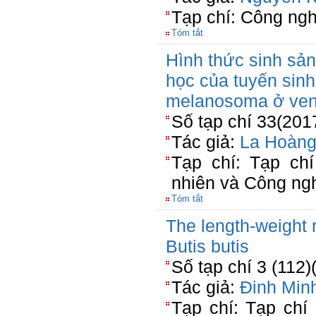
Tạp chí: Công ngh
Tóm tắt
Hình thức sinh sản
học của tuyến sinh
melanosoma ở ven
Số tạp chí 33(201
Tác giả:
La Hoàng
Tạp chí: Tạp c
nhiên và Công ng
Tóm tắt
The length-weight r
Butis butis
Số tạp chí 3 (112)
Tác giả:
Đinh Min
Tạp chí: Tạp ch