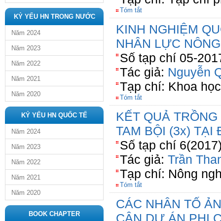
Tóm tắt
KỶ YẾU HN TRONG NƯỚC
KINH NGHIỆM QU
Năm 2024
NHÂN LỰC NÔNG
Năm 2023
Số tạp chí 05-201
Năm 2022
Tác giả:
Nguyễn Q
Năm 2021
Tạp chí: Khoa họ
Năm 2020
Tóm tắt
KẾT QUẢ TRỒNG
KỶ YẾU HN QUỐC TẾ
TAM BỘI (3x) T
Năm 2024
Số tạp chí 6(2017
Năm 2023
Tác giả:
Trần Tha
Năm 2022
Tạp chí: Nông ngh
Năm 2021
Tóm tắt
Năm 2020
CÁC NHÂN TỐ Ả
BOOK CHAPTER
CẬN DỰ ÁN PHI 