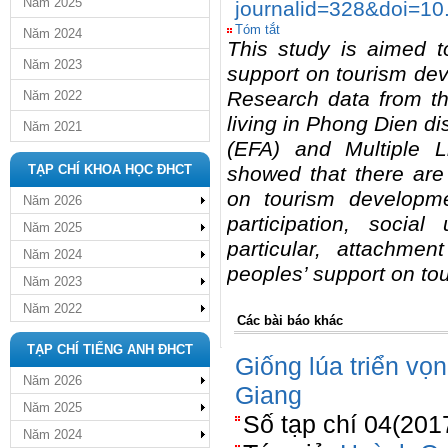
Năm 2025
journalid=328&doi=10
Tóm tắt
Năm 2024
This study is aimed to
Năm 2023
support on tourism dev
Research data from th
Năm 2022
living in Phong Dien dis
Năm 2021
(EFA) and Multiple L
TẠP CHÍ KHOA HỌC ĐHCT
showed that there are f
on tourism developme
Năm 2026
participation, social 
Năm 2025
particular, attachmen
Năm 2024
peoples’ support on to
Năm 2023
Năm 2022
Các bài báo khác
TẠP CHÍ TIẾNG ANH ĐHCT
Giống lúa triển vọ
Năm 2026
Giang
Năm 2025
Số tạp chí 04(201
Năm 2024