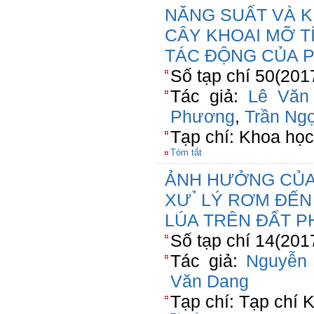
NĂNG SUẤT VÀ K
CÂY KHOAI MỠ T
TÁC ĐỘNG CỦA P
Số tạp chí 50(201
Tác giả:
Lê Văn
Phương
,
Trần Ng
Tạp chí: Khoa học
Tóm tắt
ẢNH HƯỞNG CỦA 
XƯ ̉ LÝ RƠM ĐẾ
LÚA TRÊN ĐẤT PH
Số tạp chí 14(201
Tác giả:
Nguyễn
Văn Dang
Tạp chí: Tạp chí