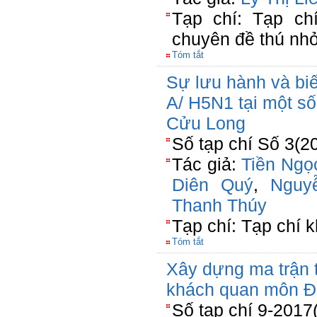
Tạp chí: Tạp ch
chuyên đề thú nh
Tóm tắt
Sự lưu hành và biế
A/ H5N1 tại một s
Cửu Long
Số tạp chí Số 3(2
Tác giả:
Tiền Ngọ
Diên Quý
,
Nguy
Thanh Thúy
Tạp chí: Tạp chí 
Tóm tắt
Xây dựng ma trận 
khách quan môn Đị
Số tạp chí 9-2017