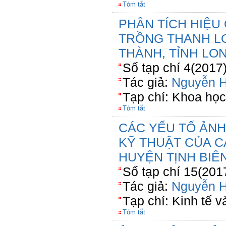
Tóm tắt
PHÂN TÍCH HIỆU
TRỒNG THANH L
THÀNH, TỈNH LO
Số tạp chí 4(2017
Tác giả:
Nguyễn 
Tạp chí: Khoa họ
Tóm tắt
CÁC YẾU TỐ ẢN
KỸ THUẬT CỦA C
HUYỆN TỊNH BIÊN
Số tạp chí 15(201
Tác giả:
Nguyễn 
Tạp chí: Kinh tế 
Tóm tắt