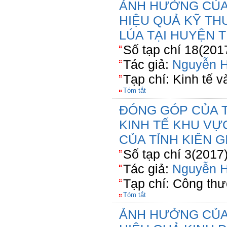
ẢNH HƯỞNG CỦA
HIỆU QUẢ KỸ TH
LÚA TẠI HUYỆN T
Số tạp chí 18(201
Tác giả:
Nguyễn 
Tạp chí: Kinh tế 
Tóm tắt
ĐÓNG GÓP CỦA 
KINH TẾ KHU VỰ
CỦA TỈNH KIÊN 
Số tạp chí 3(2017
Tác giả:
Nguyễn 
Tạp chí: Công th
Tóm tắt
ẢNH HƯỞNG CỦA