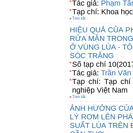
Tác giả:
Phạm Tấ
Tạp chí: Khoa học
Tóm tắt
HIỆU QUẢ CỦA P
RỬA MẶN TRONG
Ở VÙNG LÚA - T
SÓC TRĂNG
Số tạp chí 10(201
Tác giả:
Trần Văn
Tạp chí: Tạp ch
nghiệp Việt Nam
Tóm tắt
ẢNH HƯỞNG CỦA
LÝ RƠM LÊN PHÁ
SUẤT LÚA TRÊN Đ