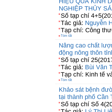
HIỆU QUẢ KINH 
NGHIỆP THỦY SẢ
Số tạp chí 4+5(20
Tác giả:
Nguyễn 
Tạp chí: Công th
Tóm tắt
Nâng cao chất lượ
động nông thôn tỉn
Số tạp chí 25(201
Tác giả:
Bùi Văn T
Tạp chí: Kinh tế 
Tóm tắt
Khảo sát bệnh đườ
tại thành phố Cần
Số tạp chí Số 4(2
Tác giả:
Lý Thị Li