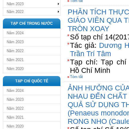
Tóm tắt
Năm 2023
PHÂN TÍCH THỰ
Năm 2022
GIÁO VIÊN QUA T
TẠP CHÍ TRONG NƯỚC
TRÒN XOAY
Năm 2024
Số tạp chí 14(201
Năm 2023
Tác giả:
Dương H
Năm 2022
Trần Trí Tâm
Năm 2021
Tạp chí: Tạp ch
Hồ Chí Minh
Năm 2020
Tóm tắt
TẠP CHÍ QUỐC TẾ
ẢNH HƯỞNG CỦA 
Năm 2024
NHAU ĐẾN CHẤT
Năm 2023
QUẢ SỬ DỤNG T
Năm 2022
(Penaeus monodo
Năm 2021
RONG NHO (Caulerpa
Năm 2020