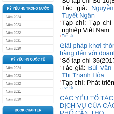
Số tạp chí Số 10(
Tác giả:
Nguyễn
KỶ YẾU HN TRONG NƯỚC
Tuyết Ngân
Năm 2024
Tạp chí: Tạp ch
Năm 2023
nghiệp Việt Nam
Năm 2022
Tóm tắt
Năm 2021
Giải pháp khơi thô
Năm 2020
hàng đến với doan
Số tạp chí 35(201
KỶ YẾU HN QUỐC TẾ
Tác giả:
Bùi Văn 
Năm 2024
Thị Thanh Hòa
Năm 2023
Tạp chí: Phát triể
Năm 2022
Tóm tắt
Năm 2021
CÁC YẾU TỐ TÁC
Năm 2020
DỊCH VỤ CỦA CÁ
BOOK CHAPTER
PHỐ CẦN THƠ