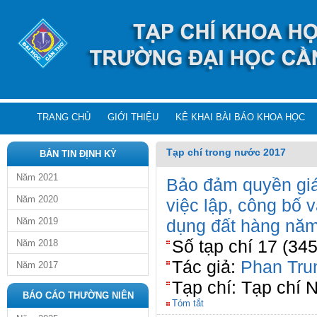
TRANG CHỦ
GIỚI THIỆU
KÊ KHAI BÀI BÁO KHOA HỌC
Tạp chí trong nước 2017
BẢN TIN ĐỊNH KỲ
Năm 2021
Bảo đảm quyền giá
Năm 2020
việc lập, công bố 
Năm 2019
dụng đất hàng nă
Số tạp chí 17 (34
Năm 2018
Tác giả:
Phan Tru
Năm 2017
Tạp chí: Tạp chí 
BÁO CÁO THƯỜNG NIÊN
Tóm tắt