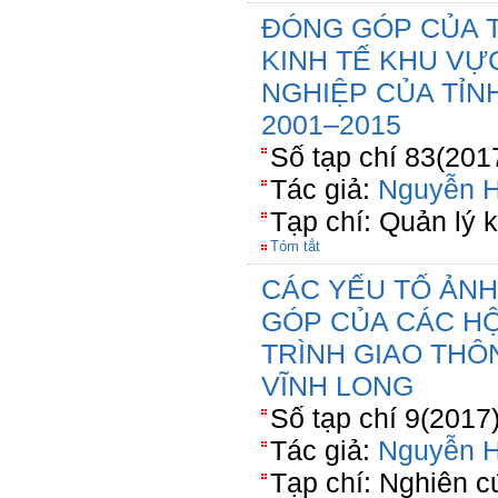
ĐÓNG GÓP CỦA 
KINH TẾ KHU VỰ
NGHIỆP CỦA TỈNH
2001–2015
Số tạp chí 83(201
Tác giả:
Nguyễn 
Tạp chí: Quản lý k
Tóm tắt
CÁC YẾU TỐ ẢN
GÓP CỦA CÁC H
TRÌNH GIAO THÔ
VĨNH LONG
Số tạp chí 9(2017
Tác giả:
Nguyễn 
Tạp chí: Nghiên c