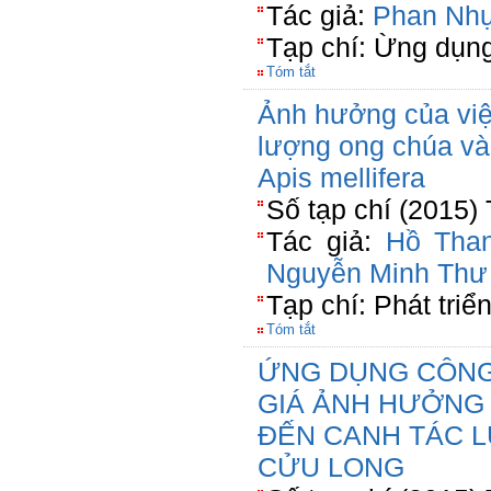
Tác giả:
Phan Nhự
Tạp chí: Ừng dụn
Tóm tắt
Ảnh hưởng của việ
lượng ong chúa và
Apis mellifera
Số tạp chí (2015)
Tác giả:
Hồ Tha
Nguyễn Minh Thư
Tạp chí: Phát tri
Tóm tắt
ỨNG DỤNG CÔNG
GIÁ ẢNH HƯỞNG 
ĐẾN CANH TÁC 
CỬU LONG