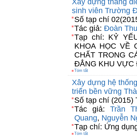
Xây dựng thang đi
sinh viên Trường 
Số tạp chí 02(201
Tác giả:
Đoàn Thu
Tạp chí: KỶ Y
KHOA HỌC VỀ 
CHẤT TRONG C
ĐẲNG KHU VỰC 
Tóm tắt
Xây dựng hệ thống 
triển bền vững Th
Số tạp chí (2015)
Tác giả:
Trần T
Quang
,
Nguyễn N
Tạp chí: Ứng dụn
Tóm tắt