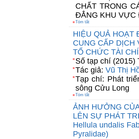
CHẤT TRONG C
ĐẲNG KHU VỰC 
Tóm tắt
HIỆU QUẢ HOẠT 
CUNG CẤP DỊCH 
TỔ CHỨC TÀI CHÍ
Số tạp chí (2015)
Tác giả:
Vũ Thị H
Tạp chí: Phát tri
sông Cửu Long
Tóm tắt
ẢNH HƯỞNG CỦA
LÊN SỰ PHÁT TR
Hellula undalis Fab
Pyralidae)