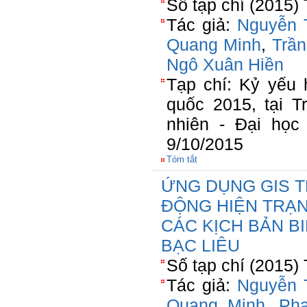
Số tạp chí (2015)
Tác giả:
Nguyễn 
Quang Minh
,
Trầ
Ngô Xuân Hiền
Tạp chí: Kỷ yếu 
quốc 2015, tại 
nhiên - Đại học
9/10/2015
Tóm tắt
ỨNG DỤNG GIS T
ĐỘNG HIỆN TRẠN
CÁC KỊCH BẢN BI
BẠC LIÊU
Số tạp chí (2015)
Tác giả:
Nguyễn 
Quang Minh
,
Ph