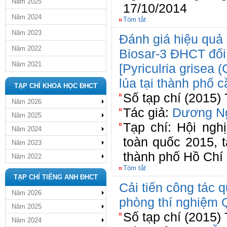
Năm 2025
17/10/2014
Năm 2024
Tóm tắt
Năm 2023
Đánh giá hiệu quả
Năm 2022
Biosar-3 ĐHCT đối
Năm 2021
[Pyriculria grisea 
lúa tại thành phố 
TẠP CHÍ KHOA HỌC ĐHCT
Số tạp chí (2015)
Năm 2026
Tác giả:
Dương N
Năm 2025
Tạp chí: Hội ngh
Năm 2024
toàn quốc 2015, 
Năm 2023
thành phố Hồ Chí
Năm 2022
Tóm tắt
TẠP CHÍ TIẾNG ANH ĐHCT
Cải tiến công tác 
Năm 2026
phòng thí nghiệm 
Năm 2025
Số tạp chí (2015)
Năm 2024