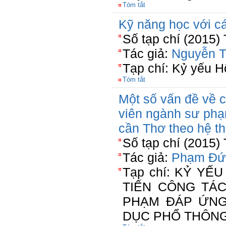
Tóm tắt
Kỹ năng học với cá
Số tạp chí (2015)
Tác giả:
Nguyễn T
Tạp chí: Kỷ yếu H
Tóm tắt
Một số vấn đề về c
viên ngành sư phạ
cần Thơ theo hệ th
Số tạp chí (2015)
Tác giả:
Phạm Đứ
Tạp chí: KỶ YẾU
TIẾN CÔNG TÁC
PHẠM ĐÁP ỨNG
DỤC PHỔ THÔN