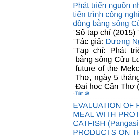
Phát triển nguồn n
tiến trình công ng
đồng bằng sông C
Số tạp chí (2015)
Tác giả:
Dương N
Tạp chí: Phát t
bằng sông Cửu Lo
future of the Mek
Thơ, ngày 5 thán
Đại học Cần Thơ 
Tóm tắt
EVALUATION OF 
MEAL WITH PRO
CATFISH (Pangasi
PRODUCTS ON T