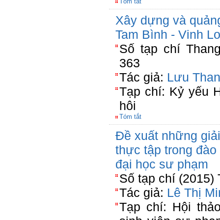
Tóm tắt
Xây dựng và quản
Tam Bình - Vinh L
Số tạp chí Than
363
Tác giả:
Lưu Than
Tạp chí: Kỷ yếu 
hôi
Tóm tắt
Đề xuất những giả
thực tập trong đào
đại học sư phạm
Số tạp chí (2015)
Tác giả:
Lê Thị M
Tạp chí: Hội thả