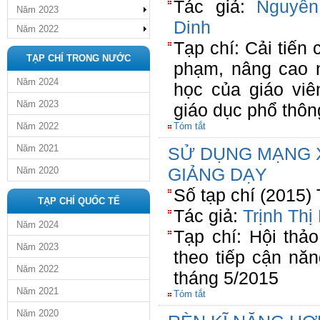
Tác giả:
Nguyễ
Năm 2023
Dinh
Năm 2022
Tạp chí: Cải tiến 
TẠP CHÍ TRONG NƯỚC
phạm, nâng cao 
Năm 2024
học của giáo vi
Năm 2023
giáo dục phổ thôn
Năm 2022
Tóm tắt
Năm 2021
SỬ DỤNG MẠNG X
GIẢNG DẠY
Năm 2020
Số tạp chí (2015)
TẠP CHÍ QUỐC TẾ
Tác giả:
Trịnh Th
Năm 2024
Tạp chí: Hội thả
Năm 2023
theo tiếp cận nă
Năm 2022
tháng 5/2015
Năm 2021
Tóm tắt
Năm 2020