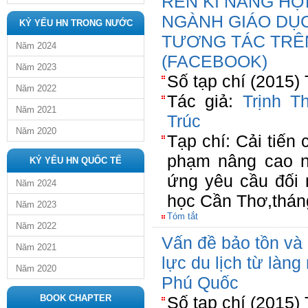
RÈN KĨ NĂNG HỢ
NGÀNH GIÁO DỤC
KỶ YẾU HN TRONG NƯỚC
TƯƠNG TÁC TRÊ
Năm 2024
(FACEBOOK)
Năm 2023
Số tạp chí (2015)
Năm 2022
Tác giả:
Trịnh T
Năm 2021
Trúc
Năm 2020
Tạp chí: Cải tiến 
phạm nâng cao n
KỶ YẾU HN QUỐC TẾ
ứng yêu cầu đối 
Năm 2024
học Cần Thơ,thán
Năm 2023
Tóm tắt
Năm 2022
Vấn đề bảo tồn và 
Năm 2021
lực du lịch từ là
Năm 2020
Phú Quốc
BOOK CHAPTER
Số tạp chí (2015)