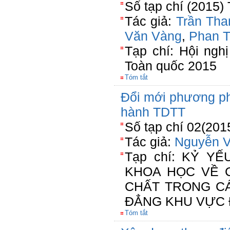
Số tạp chí (2015)
Tác giả:
Trần Tha
Văn Vàng
,
Phan T
Tạp chí: Hội ngh
Toàn quốc 2015
Tóm tắt
Đổi mới phương ph
hành TDTT
Số tạp chí 02(201
Tác giả:
Nguyễn 
Tạp chí: KỶ Y
KHOA HỌC VỀ 
CHẤT TRONG C
ĐẲNG KHU VỰC 
Tóm tắt