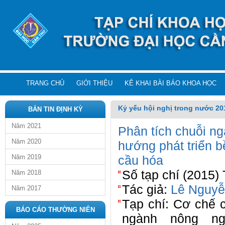
TRANG CHỦ
GIỚI THIỆU
KÊ KHAI BÀI BÁO KHOA HỌC
Kỷ yếu hội nghị trong nước 20
BẢN TIN ĐỊNH KỲ
Năm 2021
Phân tích chuỗi ng
Năm 2020
hướng phát triển b
Năm 2019
cầu hóa
Số tạp chí (2015)
Năm 2018
Tác giả:
Lê Nguyễ
Năm 2017
Tạp chí: Cơ chế 
BÁO CÁO THƯỜNG NIÊN
ngành nông ng