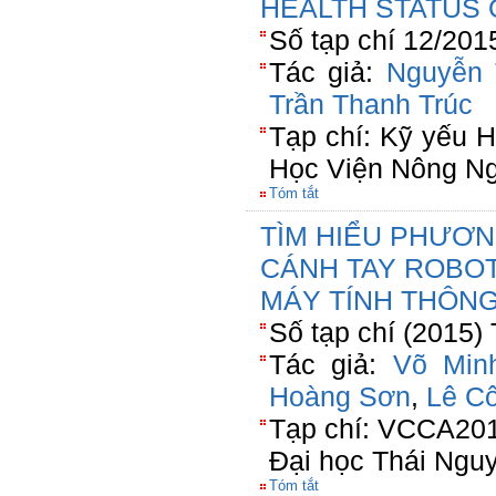
HEALTH STATUS 
Số tạp chí 12/201
Tác giả:
Nguyễn 
Trần Thanh Trúc
Tạp chí: Kỹ yếu H
Học Viện Nông Ng
Tóm tắt
TÌM HIỂU PHƯƠN
CÁNH TAY ROBOT
MÁY TÍNH THÔNG
Số tạp chí (2015)
Tác giả:
Võ Minh
Hoàng Sơn
,
Lê C
Tạp chí: VCCA201
Đại học Thái Ngu
Tóm tắt