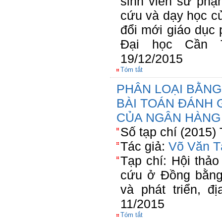
sinh viên sư phạ
cứu và dạy học c
đổi mới giáo dục 
Đại học Cần T
19/12/2015
Tóm tắt
PHÂN LOẠI BẰN
BÀI TOÁN ĐÁNH 
CỦA NGÂN HÀNG
Số tạp chí (2015)
Tác giả:
Võ Văn T
Tạp chí: Hội thả
cứu ở Đồng bằng
và phát triển, 
11/2015
Tóm tắt