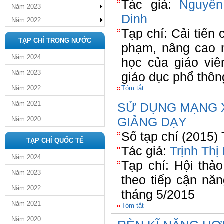
Tác giả:
Nguyễ
Năm 2023
Dinh
Năm 2022
Tạp chí: Cải tiến 
TẠP CHÍ TRONG NƯỚC
phạm, nâng cao 
Năm 2024
học của giáo vi
Năm 2023
giáo dục phổ thôn
Năm 2022
Tóm tắt
Năm 2021
SỬ DỤNG MẠNG X
GIẢNG DẠY
Năm 2020
Số tạp chí (2015)
TẠP CHÍ QUỐC TẾ
Tác giả:
Trịnh Th
Năm 2024
Tạp chí: Hội thả
Năm 2023
theo tiếp cận nă
Năm 2022
tháng 5/2015
Năm 2021
Tóm tắt
Năm 2020