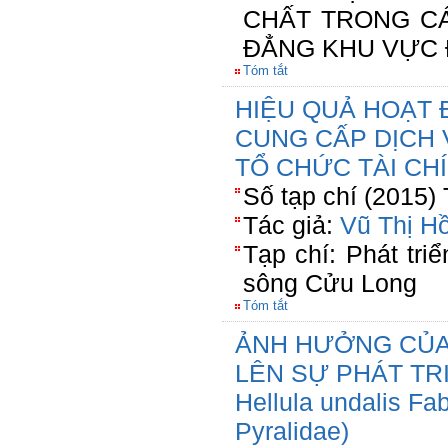
CHẤT TRONG C
ĐẲNG KHU VỰC 
Tóm tắt
HIỆU QUẢ HOẠT 
CUNG CẤP DỊCH 
TỔ CHỨC TÀI CHÍ
Số tạp chí (2015)
Tác giả:
Vũ Thị H
Tạp chí: Phát tri
sông Cửu Long
Tóm tắt
ẢNH HƯỞNG CỦA
LÊN SỰ PHÁT TR
Hellula undalis Fab
Pyralidae)