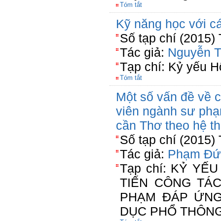
Tóm tắt
Kỹ năng học với cá
Số tạp chí (2015)
Tác giả:
Nguyễn T
Tạp chí: Kỷ yếu H
Tóm tắt
Một số vấn đề về c
viên ngành sư phạ
cần Thơ theo hệ th
Số tạp chí (2015)
Tác giả:
Phạm Đứ
Tạp chí: KỶ YẾU
TIẾN CÔNG TÁC
PHẠM ĐÁP ỨNG
DỤC PHỔ THÔN