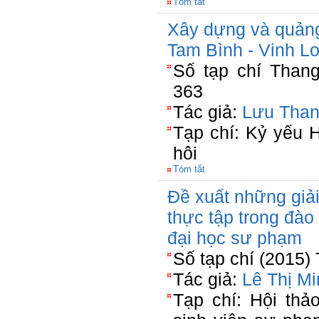
Tóm tắt
Xây dựng và quản
Tam Bình - Vinh L
Số tạp chí Than
363
Tác giả:
Lưu Than
Tạp chí: Kỷ yếu 
hôi
Tóm tắt
Đề xuất những giả
thực tập trong đào
đại học sư phạm
Số tạp chí (2015)
Tác giả:
Lê Thị M
Tạp chí: Hội thả