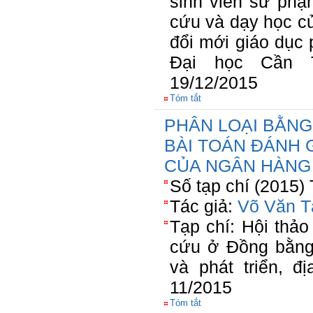
sinh viên sư phạ
cứu và dạy học c
đổi mới giáo dục 
Đại học Cần T
19/12/2015
Tóm tắt
PHÂN LOẠI BẰN
BÀI TOÁN ĐÁNH 
CỦA NGÂN HÀNG
Số tạp chí (2015)
Tác giả:
Võ Văn T
Tạp chí: Hội thả
cứu ở Đồng bằng
và phát triển, 
11/2015
Tóm tắt