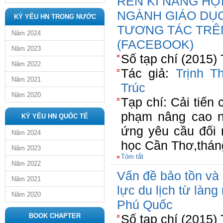
RÈN KĨ NĂNG HỢ
NGÀNH GIÁO DỤC
KỶ YẾU HN TRONG NƯỚC
TƯƠNG TÁC TRÊ
Năm 2024
(FACEBOOK)
Năm 2023
Số tạp chí (2015)
Năm 2022
Tác giả:
Trịnh T
Năm 2021
Trúc
Năm 2020
Tạp chí: Cải tiến 
phạm nâng cao n
KỶ YẾU HN QUỐC TẾ
ứng yêu cầu đối 
Năm 2024
học Cần Thơ,thán
Năm 2023
Tóm tắt
Năm 2022
Vấn đề bảo tồn và 
Năm 2021
lực du lịch từ là
Năm 2020
Phú Quốc
BOOK CHAPTER
Số tạp chí (2015)