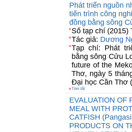
Phát triển nguồn n
tiến trình công ng
đồng bằng sông C
Số tạp chí (2015)
Tác giả:
Dương N
Tạp chí: Phát t
bằng sông Cửu Lo
future of the Mek
Thơ, ngày 5 thán
Đại học Cần Thơ 
Tóm tắt
EVALUATION OF 
MEAL WITH PRO
CATFISH (Pangasi
PRODUCTS ON T