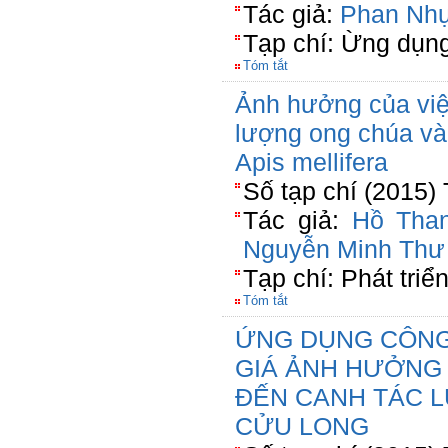
Tác giả:
Phan Nhự
Tạp chí: Ừng dụn
Tóm tắt
Ảnh hưởng của việ
lượng ong chúa và
Apis mellifera
Số tạp chí (2015)
Tác giả:
Hồ Tha
Nguyễn Minh Thư
Tạp chí: Phát tri
Tóm tắt
ỨNG DỤNG CÔNG
GIÁ ẢNH HƯỞNG 
ĐẾN CANH TÁC 
CỬU LONG