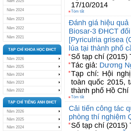
Năm 2025
17/10/2014
Năm 2024
Tóm tắt
Năm 2023
Đánh giá hiệu quả
Năm 2022
Biosar-3 ĐHCT đối
Năm 2021
[Pyriculria grisea 
lúa tại thành phố 
TẠP CHÍ KHOA HỌC ĐHCT
Số tạp chí (2015)
Năm 2026
Tác giả:
Dương N
Năm 2025
Tạp chí: Hội ngh
Năm 2024
toàn quốc 2015, 
Năm 2023
thành phố Hồ Chí
Năm 2022
Tóm tắt
TẠP CHÍ TIẾNG ANH ĐHCT
Cải tiến công tác 
Năm 2026
phòng thí nghiệm 
Năm 2025
Số tạp chí (2015)
Năm 2024