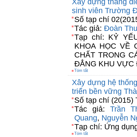
Xây dựng thang đi
sinh viên Trường 
Số tạp chí 02(201
Tác giả:
Đoàn Thu
Tạp chí: KỶ Y
KHOA HỌC VỀ 
CHẤT TRONG C
ĐẲNG KHU VỰC 
Tóm tắt
Xây dựng hệ thống 
triển bền vững Th
Số tạp chí (2015)
Tác giả:
Trần T
Quang
,
Nguyễn N
Tạp chí: Ứng dụn
Tóm tắt