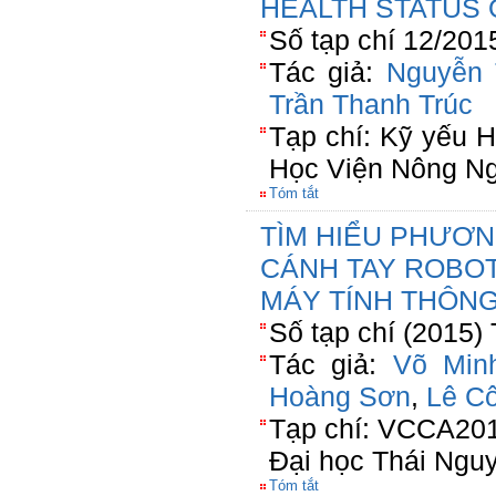
HEALTH STATUS 
Số tạp chí 12/201
Tác giả:
Nguyễn 
Trần Thanh Trúc
Tạp chí: Kỹ yếu H
Học Viện Nông Ng
Tóm tắt
TÌM HIỂU PHƯƠN
CÁNH TAY ROBOT
MÁY TÍNH THÔNG
Số tạp chí (2015)
Tác giả:
Võ Minh
Hoàng Sơn
,
Lê C
Tạp chí: VCCA201
Đại học Thái Ngu
Tóm tắt