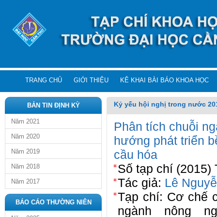
TRANG CHỦ
GIỚI THIỆU
KÊ KHAI BÀI BÁO KHOA HỌC
Kỷ yếu hội nghị trong nước 20
BẢN TIN ĐỊNH KỲ
Năm 2021
Phân tích chuỗi ng
Năm 2020
hướng phát triển b
Năm 2019
cầu hóa
Số tạp chí (2015)
Năm 2018
Tác giả:
Lê Nguyễ
Năm 2017
Tạp chí: Cơ chế 
BÁO CÁO THƯỜNG NIÊN
ngành nông ng