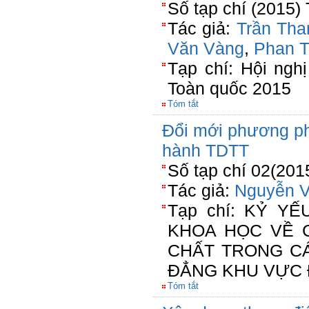
Số tạp chí (2015)
Tác giả:
Trần Tha
Văn Vàng
,
Phan T
Tạp chí: Hội ngh
Toàn quốc 2015
Tóm tắt
Đổi mới phương ph
hành TDTT
Số tạp chí 02(201
Tác giả:
Nguyễn 
Tạp chí: KỶ Y
KHOA HỌC VỀ 
CHẤT TRONG C
ĐẲNG KHU VỰC 
Tóm tắt