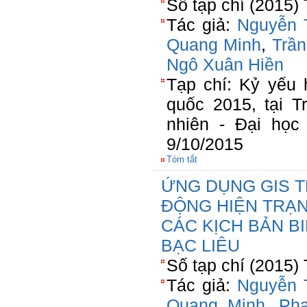
Số tạp chí (2015)
Tác giả:
Nguyễn 
Quang Minh
,
Trầ
Ngô Xuân Hiền
Tạp chí: Kỷ yếu 
quốc 2015, tại 
nhiên - Đại học
9/10/2015
Tóm tắt
ỨNG DỤNG GIS T
ĐỘNG HIỆN TRẠN
CÁC KỊCH BẢN BI
BẠC LIÊU
Số tạp chí (2015)
Tác giả:
Nguyễn 
Quang Minh
,
Ph