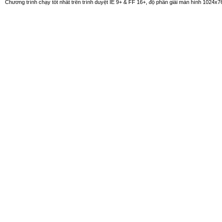
Chương trình chạy tốt nhất trên trình duyệt IE 9+ & FF 16+, độ phân giải màn hình 1024x76