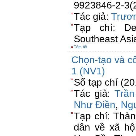
9923846-2-3(2
Tác giả:
Trươn
Tạp chí: Dev
Southeast Asi
Tóm tắt
Chọn-tạo và cô
1 (NV1)
Số tạp chí (2
Tác giả:
Trần
Như Điền
,
Ng
Tạp chí: Thà
dân về xã hộ