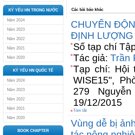
Các bài báo khác
KỶ YẾU HN TRONG NƯỚC
Năm 2024
CHUYỂN ĐỘN
Năm 2023
ĐỊNH LƯỢNG
Năm 2022
Số tạp chí Tậ
Năm 2021
Tác giả:
Trần
Năm 2020
Tạp chí: Hội 
KỶ YẾU HN QUỐC TẾ
WISE15", Ph
Năm 2024
279 Nguyễn 
Năm 2023
Năm 2022
19/12/2015
Năm 2021
Tóm tắt
Năm 2020
Vùng dễ bị ảnh
BOOK CHAPTER
tác nông nghi