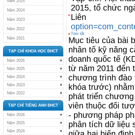
Năm 2025
2015, tổ chức ng
Năm 2024
Liên
Năm 2023
option=com_cont
Năm 2022
Tóm tắt
Năm 2021
Mục tiêu của bài b
nhân tố kỹ năng c
TẠP CHÍ KHOA HỌC ĐHCT
doanh quốc tế (K
Năm 2026
từ năm 2011 đến t
Năm 2025
chương trình đào 
Năm 2024
Năm 2023
khóa trước) nhằm 
Năm 2022
phát triển chương
viên thuộc đối tư
TẠP CHÍ TIẾNG ANH ĐHCT
- phương pháp ph
Năm 2026
phân tích dữ liệu
Năm 2025
Năm 2024
giữa hai biến định