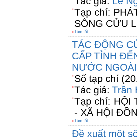
Tác giả:
Lê N
Tạp chí: PH
SÔNG CỬU L
Tóm tắt
TÁC ĐỘNG CU
CẤP TỈNH ĐẾ
NƯỚC NGOÀI 
Số tạp chí (20
Tác giả:
Trần
Tạp chí: HỘ
- XÃ HỘI Đ
Tóm tắt
Đề xuất một số