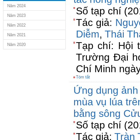
Năm 2024
Số tạp chí (2
Năm 2023
Tác giả:
Nguy
Năm 2022
Diễm
,
Thái T
Năm 2021
Tạp chí: Hội 
Năm 2020
Trường Đại h
Chí Minh ngà
Tóm tắt
Ứng dụng ảnh 
mùa vụ lúa trê
bằng sông Cử
Số tạp chí (2
Tác giả:
Tràn 