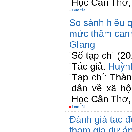
Học Cần Thơ,
Tóm tắt
So sánh hiệu q
mức thâm canh
GIang
Số tạp chí (2
Tác giả:
Huỳn
Tạp chí: Thà
dân về xã hộ
Học Cần Thơ,
Tóm tắt
Đánh giá tác 
tham gia dự 