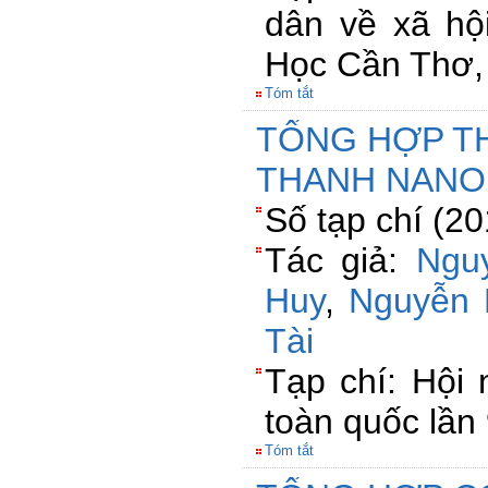
dân về xã hộ
Học Cần Thơ,
Tóm tắt
TỔNG HỢP TH
THANH NANO
Số tạp chí (2
Tác giả:
Ngu
Huy
,
Nguyễn 
Tài
Tạp chí: Hội 
toàn quốc lầ
Tóm tắt