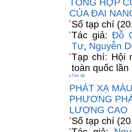
TỔNG HỢP CÓ
CỦA ĐAI NAN
Số tạp chí (2
Tác giả:
Đỗ 
Tư
,
Nguyễn D
Tạp chí: Hội 
toàn quốc lầ
Tóm tắt
PHÁT XẠ MÀU
PHƯƠNG PHÁP
LƯỢNG CAO
Số tạp chí (2
Tác giả:
Ngu