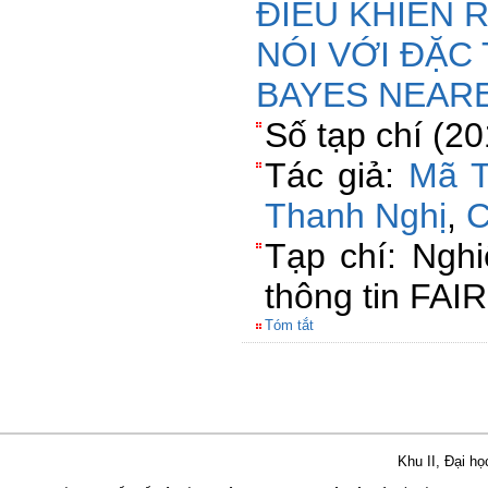
ĐIỀU KHIỂN 
NÓI VỚI ĐẶC
BAYES NEAR
Số tạp chí (2
Tác giả:
Mã T
Thanh Nghị
,
C
Tạp chí: Ngh
thông tin FAI
Tóm tắt
Khu II, Đại h