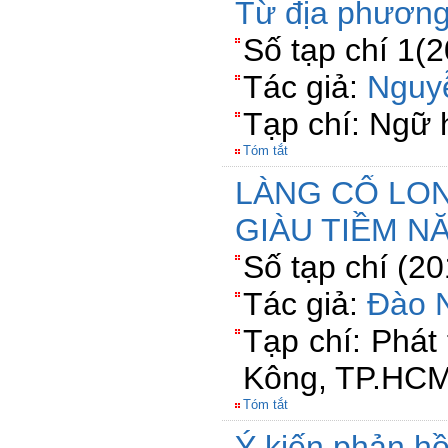
Từ địa phương
Số tạp chí 1(
Tác giả:
Nguy
Tạp chí: Ngữ 
Tóm tắt
LÀNG CỔ LON
GIÀU TIỀM N
Số tạp chí (2
Tác giả:
Đào 
Tạp chí: Phát 
Kông, TP.HCM
Tóm tắt
Ý kiến phản hồ