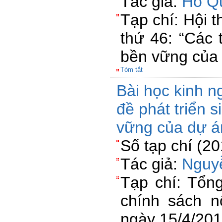
Tác giả:
Hồ Q
Tạp chí: Hội 
thứ 46: “Các 
bền vững của 
Tóm tắt
Bài học kinh n
đề phát triển 
vững của dự 
Số tạp chí (2
Tác giả:
Nguy
Tạp chí: Tổng
chính sách n
ngày 15/4/20