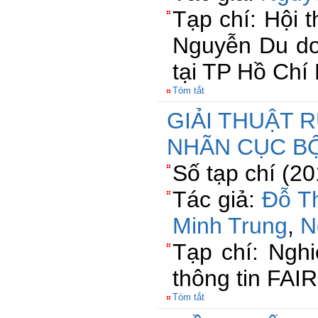
Tạp chí: Hội 
Nguyễn Du d
tại TP Hồ Chí
Tóm tắt
GIẢI THUẬT 
NHÃN CỤC B
Số tạp chí (2
Tác giả:
Đỗ T
Minh Trung
,
N
Tạp chí: Ngh
thông tin FAI
Tóm tắt