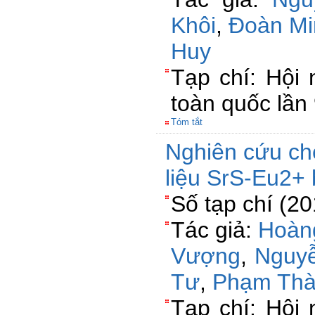
Khôi
,
Đoàn Mi
Huy
Tạp chí: Hội 
toàn quốc lầ
Tóm tắt
Nghiên cứu chế
liệu SrS-Eu2+
Số tạp chí (2
Tác giả:
Hoàn
Vượng
,
Nguyễ
Tư
,
Phạm Thà
Tạp chí: Hội 