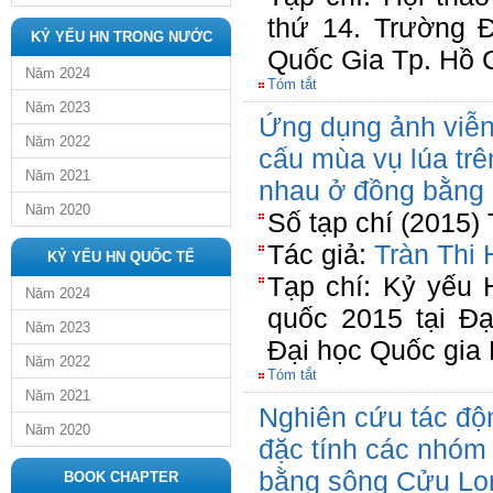
thứ 14. Trường 
KỶ YẾU HN TRONG NƯỚC
Quốc Gia Tp. Hồ 
Năm 2024
Tóm tắt
Năm 2023
Ứng dụng ảnh viễn
Năm 2022
cấu mùa vụ lúa trê
Năm 2021
nhau ở đồng bằng
Năm 2020
Số tạp chí (2015)
Tác giả:
Tràn Thi 
KỶ YẾU HN QUỐC TẾ
Tạp chí: Kỷ yếu 
Năm 2024
quốc 2015 tại Đ
Năm 2023
Đại học Quốc gia
Năm 2022
Tóm tắt
Năm 2021
Nghiên cứu tác độn
Năm 2020
đặc tính các nhóm 
bằng sông Cửu Lo
BOOK CHAPTER