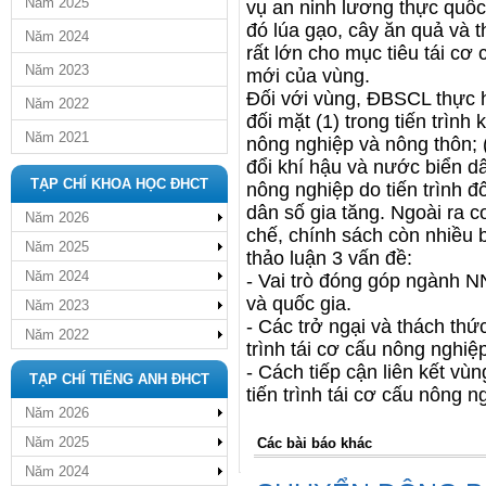
Năm 2025
vụ an ninh lương thực quốc 
đó lúa gạo, cây ăn quả và 
Năm 2024
rất lớn cho mục tiêu tái c
Năm 2023
mới của vùng.
Đối với vùng, ĐBSCL thực h
Năm 2022
đối mặt (1) trong tiến trình
Năm 2021
nông nghiệp và nông thôn; 
đổi khí hậu và nước biển d
TẠP CHÍ KHOA HỌC ĐHCT
nông nghiệp do tiến trình đ
dân số gia tăng. Ngoài ra 
Năm 2026
chế, chính sách còn nhiều b
Năm 2025
thảo luận 3 vấn đề:
Năm 2024
- Vai trò đóng góp ngành N
và quốc gia.
Năm 2023
- Các trở ngại và thách thứ
Năm 2022
trình tái cơ cấu nông nghi
- Cách tiếp cận liên kết vùn
TẠP CHÍ TIẾNG ANH ĐHCT
tiến trình tái cơ cấu nông
Năm 2026
Năm 2025
Các bài báo khác
Năm 2024