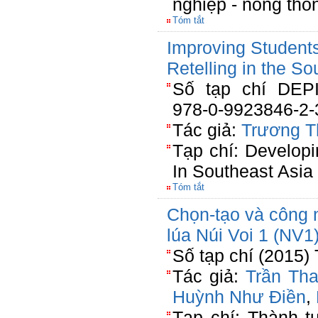
nghiệp - nông thô
Tóm tắt
Improving Student
Retelling in the S
Số tạp chí DEP
978-0-9923846-2-
Tác giả:
Trương T
Tạp chí: Developi
In Southeast Asia
Tóm tắt
Chọn-tạo và công 
lúa Núi Voi 1 (NV1
Số tạp chí (2015)
Tác giả:
Trần Th
Huỳnh Như Điền
,
Tạp chí: Thành 