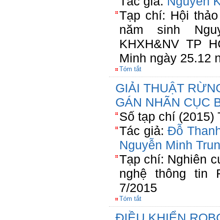
Tác giả:
Nguyễn 
Tạp chí: Hội thả
năm sinh Ng
KHXH&NV TP HC
Minh ngày 25.12 
Tóm tắt
GIẢI THUẬT RỪN
GÁN NHÃN CỤC 
Số tạp chí (2015)
Tác giả:
Đỗ Thanh
Nguyễn Minh Tru
Tạp chí: Nghiên 
nghệ thông tin
7/2015
Tóm tắt
ĐIỀU KHIỂN ROB