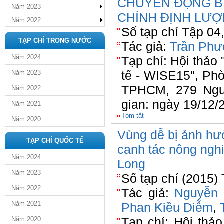
CHUYỂN ĐỘNG B
Năm 2023
CHÍNH ĐỊNH LƯ
Năm 2022
Số tạp chí Tập 04
TẠP CHÍ TRONG NƯỚC
Tác giả:
Trần Phư
Năm 2024
Tạp chí: Hội thảo 
tế - WISE15", Ph
Năm 2023
TPHCM, 279 Nguy
Năm 2022
gian: ngày 19/12/
Năm 2021
Tóm tắt
Năm 2020
Vùng dễ bị ảnh hưở
TẠP CHÍ QUỐC TẾ
canh tác nông ngh
Năm 2024
Long
Năm 2023
Số tạp chí (2015)
Năm 2022
Tác giả:
Nguyễn 
Năm 2021
Phan Kiều Diễm
,
Tạp chí: Hội thả
Năm 2020