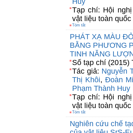
Huy
Tạp chí: Hội nghị
vật liệu toàn quố
Tóm tắt
PHÁT XẠ MÀU ĐỎ
BẰNG PHƯƠNG P
TINH NĂNG LƯỢ
Số tạp chí (2015)
Tác giả:
Nguyễn 
Thị Khôi
,
Đoàn M
Phạm Thành Huy
Tạp chí: Hội nghị
vật liệu toàn quố
Tóm tắt
Nghiên cứu chế tạo
của vật liệu SrS-