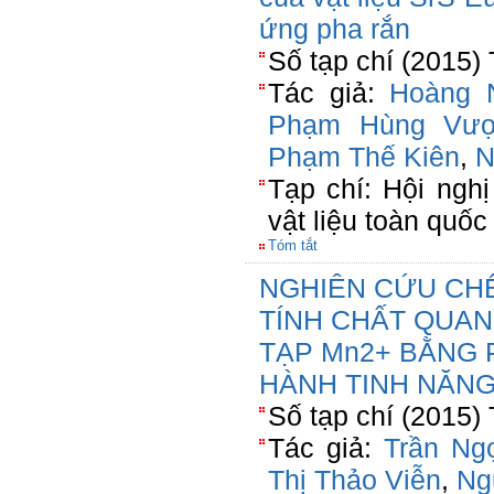
ứng pha rắn
Số tạp chí (2015)
Tác giả:
Hoàng 
Phạm Hùng Vư
Phạm Thế Kiên
,
N
Tạp chí: Hội nghị
vật liệu toàn quố
Tóm tắt
NGHIÊN CỨU CHẾ
TÍNH CHẤT QUAN
TẠP Mn2+ BẰNG 
HÀNH TINH NĂN
Số tạp chí (2015)
Tác giả:
Trần Ng
Thị Thảo Viễn
,
Ng