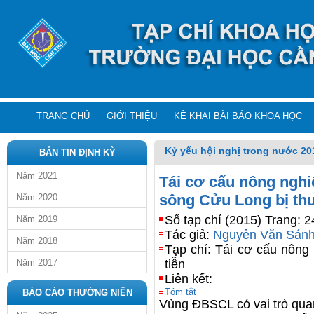
TRANG CHỦ
GIỚI THIỆU
KÊ KHAI BÀI BÁO KHOA HỌC
Kỷ yếu hội nghị trong nước 20
BẢN TIN ĐỊNH KỲ
Năm 2021
Tái cơ cấu nông nghi
sông Cửu Long bị thu
Năm 2020
Số tạp chí (2015) Trang: 
Năm 2019
Tác giả:
Nguyễn Văn Sán
Năm 2018
Tạp chí: Tái cơ cấu nông
Năm 2017
tiễn
Liên kết:
Tóm tắt
BÁO CÁO THƯỜNG NIÊN
Vùng ĐBSCL có vai trò quan