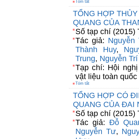
Tóm tắt
TỔNG HỢP THỦY 
QUANG CỦA THA
Số tạp chí (2015)
Tác giả:
Nguyễn 
Thành Huy
,
Ngu
Trung
,
Nguyễn Trí
Tạp chí: Hội nghị
vật liệu toàn quố
Tóm tắt
TỔNG HỢP CÓ ĐI
QUANG CỦA ĐAI 
Số tạp chí (2015)
Tác giả:
Đỗ Qua
Nguyễn Tư
,
Ngu