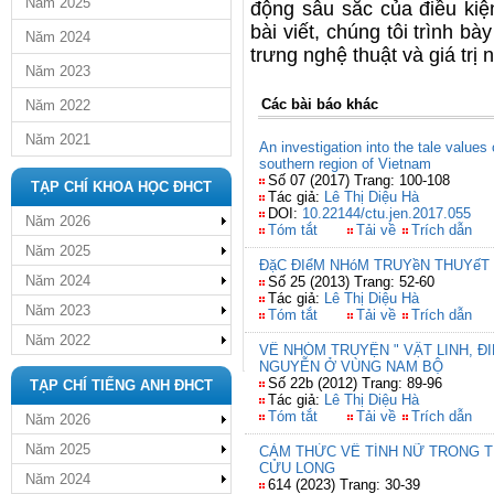
Năm 2025
động sâu sắc của điều kiệ
bài viết, chúng tôi trình b
Năm 2024
trưng nghệ thuật và giá trị
Năm 2023
Các bài báo khác
Năm 2022
Năm 2021
An investigation into the tale value
southern region of Vietnam
Số 07 (2017) Trang: 100-108
TẠP CHÍ KHOA HỌC ĐHCT
Tác giả:
Lê Thị Diệu Hà
DOI:
10.22144/ctu.jen.2017.055
Năm 2026
Tóm tắt
Tải về
Trích dẫn
Năm 2025
ĐặC ĐIểM NHóM TRUYềN THUYếT 
Năm 2024
Số 25 (2013) Trang: 52-60
Tác giả:
Lê Thị Diệu Hà
Năm 2023
Tóm tắt
Tải về
Trích dẫn
Năm 2022
VỀ NHÓM TRUYỆN " VẬT LINH, Đ
NGUYỄN Ở VÙNG NAM BỘ
Số 22b (2012) Trang: 89-96
TẠP CHÍ TIẾNG ANH ĐHCT
Tác giả:
Lê Thị Diệu Hà
Tóm tắt
Tải về
Trích dẫn
Năm 2026
Năm 2025
CẢM THỨC VỀ TÍNH NỮ TRONG 
CỬU LONG
Năm 2024
614 (2023) Trang: 30-39