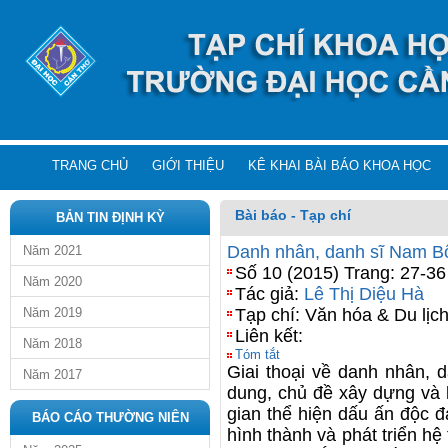
TRANG CHỦ
GIỚI THIỆU
KÊ KHAI BÀI BÁO KHOA HỌC
Bài báo - Tạp chí
BẢN TIN ĐỊNH KỲ
Danh nhân, danh sĩ Nam Bộ 
Năm 2021
Số 10 (2015) Trang: 27-36
Năm 2020
Tác giả:
Lê Thị Diệu Hà
Năm 2019
Tạp chí: Văn hóa & Du lịc
Liên kết:
Năm 2018
Tóm tắt
Giai thoại về danh nhân, 
Năm 2017
dung, chủ đề xây dựng và 
gian thể hiện dấu ấn độc 
BÁO CÁO THƯỜNG NIÊN
hình thành và phát triển hệ