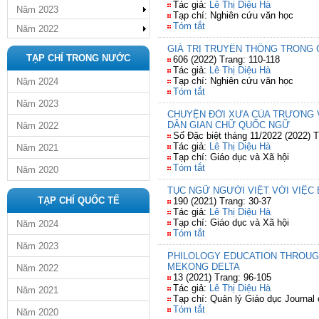
Tác giả:
Lê Thị Diệu Hà
Năm 2023
Tạp chí: Nghiên cứu văn học
Tóm tắt
Năm 2022
GIÁ TRỊ TRUYỀN THỐNG TRONG G
TẠP CHÍ TRONG NƯỚC
606 (2022) Trang: 110-118
Tác giả:
Lê Thị Diệu Hà
Tạp chí: Nghiên cứu văn học
Năm 2024
Tóm tắt
Năm 2023
CHUYỆN ĐỜI XƯA CỦA TRƯƠNG V
DÂN GIAN CHỮ QUỐC NGỮ
Năm 2022
Số Đặc biệt tháng 11/2022 (2022) T
Tác giả:
Lê Thị Diệu Hà
Năm 2021
Tạp chí: Giáo dục và Xã hội
Tóm tắt
Năm 2020
TỤC NGỮ NGƯỜI VIỆT VỚI VIỆC 
TẠP CHÍ QUỐC TẾ
190 (2021) Trang: 30-37
Tác giả:
Lê Thị Diệu Hà
Tạp chí: Giáo dục và Xã hội
Năm 2024
Tóm tắt
Năm 2023
PHILOLOGY EDUCATION THROUG
MEKONG DELTA
Năm 2022
13 (2021) Trang: 96-105
Tác giả:
Lê Thị Diệu Hà
Năm 2021
Tạp chí: Quản lý Giáo dục Journa
Tóm tắt
Năm 2020