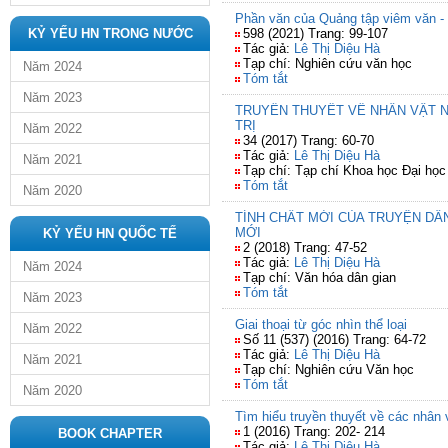
Phần văn của Quảng tập viêm văn - M
KỶ YẾU HN TRONG NƯỚC
598 (2021) Trang: 99-107
Tác giả:
Lê Thị Diệu Hà
Tạp chí: Nghiên cứu văn học
Năm 2024
Tóm tắt
Năm 2023
TRUYỀN THUYẾT VỀ NHÂN VẬT N
TRỊ
Năm 2022
34 (2017) Trang: 60-70
Tác giả:
Lê Thị Diệu Hà
Năm 2021
Tạp chí: Tạp chí Khoa học Đại học
Tóm tắt
Năm 2020
TÍNH CHẤT MỚI CỦA TRUYỆN DÂ
MỚI
KỶ YẾU HN QUỐC TẾ
2 (2018) Trang: 47-52
Tác giả:
Lê Thị Diệu Hà
Năm 2024
Tạp chí: Văn hóa dân gian
Tóm tắt
Năm 2023
Giai thoại từ góc nhìn thể loại
Năm 2022
Số 11 (537) (2016) Trang: 64-72
Tác giả:
Lê Thị Diệu Hà
Năm 2021
Tạp chí: Nghiên cứu Văn học
Tóm tắt
Năm 2020
Tìm hiểu truyền thuyết về các nhân
1 (2016) Trang: 202- 214
BOOK CHAPTER
Tác giả:
Lê Thị Diệu Hà