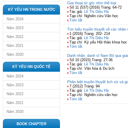
Giai thoại từ góc nhìn thể loại
Số 11 (537) (2016) Trang: 64-72
KỶ YẾU HN TRONG NƯỚC
Tác giả:
Lê Thị Diệu Hà
Tạp chí: Nghiên cứu Văn học
Năm 2024
Tóm tắt
Năm 2023
Tìm hiểu truyền thuyết về các nhân
1 (2016) Trang: 202- 214
Năm 2022
Tác giả:
Lê Thị Diệu Hà
Tạp chí: Kỷ yếu Hội thảo khoa họ
Năm 2021
Tóm tắt
Năm 2020
Danh nhân, danh sĩ Nam Bộ qua giai
Số 10 (2015) Trang: 27-36
Tác giả:
Lê Thị Diệu Hà
KỶ YẾU HN QUỐC TẾ
Tạp chí: Văn hóa & Du lịch
Tóm tắt
Năm 2024
Phân biệt truyền thuyết lịch sử và gi
Năm 2023
7 (2012) Trang: 94
Tác giả:
Lê Thị Diệu Hà
Năm 2022
Tạp chí: Nghiên cứu văn học
Tóm tắt
Năm 2021
Năm 2020
BOOK CHAPTER