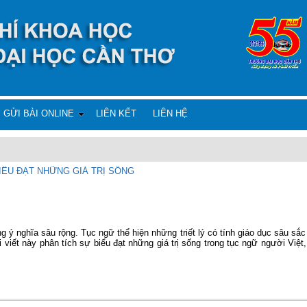
GỬI BÀI ONLINE
LIÊN KẾT
LIÊN HỆ
IỂU ĐẠT NHỮNG GIÁ TRỊ SỐNG
ý nghĩa sâu rộng. Tục ngữ thể hiện những triết lý có tính giáo dục sâu sắc 
i viết này phân tích sự biểu đạt những giá trị sống trong tục ngữ người Việ