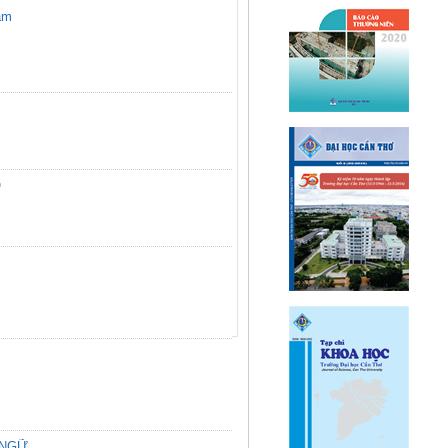
nam
Ộ
 NGỮ