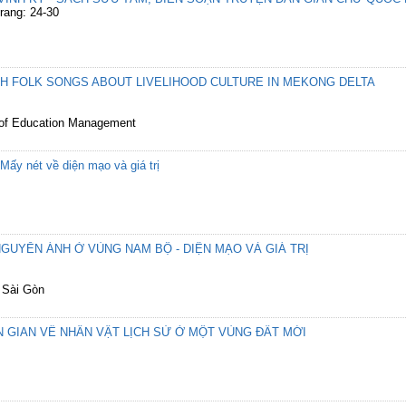
rang: 24-30
H FOLK SONGS ABOUT LIVELIHOOD CULTURE IN MEKONG DELTA
l of Education Management
ấy nét về diện mạo và giá trị
GUYỄN ÁNH Ở VÙNG NAM BỘ - DIỆN MẠO VÀ GIÁ TRỊ
 Sài Gòn
N GIAN VỀ NHÂN VẬT LỊCH SỬ Ở MỘT VÙNG ĐẤT MỚI