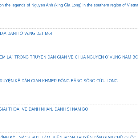
s on the legends of Nguyen Anh (king Gia Long) in the southern region of Viet
ĐịA DANH Ở VùNG ĐấT MớI
ĐIỀM LẠ" TRONG TRUYỆN DÂN GIAN VỀ CHÚA NGUYỄN Ở VÙNG NAM B
TRUYỆN KỂ DÂN GIAN KHMER ĐỒNG BẰNG SÔNG CỬU LONG
IAI THOẠI VỀ DANH NHÂN, DANH SĨ NAM BỘ
ĨNH KÝ - SÁCH SƯU TẦM, BIÊN SOẠN TRUYỆN DÂN GIAN CHỮ QUỐC