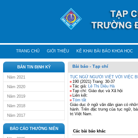
TRANG CHỦ
GIỚI THIỆU
KÊ KHAI BÀI BÁO KHOA HỌC
Bài báo - Tạp chí
BẢN TIN ĐỊNH KỲ
TỤC NGỮ NGƯỜI VIỆT VỚI VIỆC B
Năm 2021
190 (2021) Trang: 30-37
Tác giả:
Lê Thị Diệu Hà
Năm 2020
Tạp chí: Giáo dục và Xã hội
Liên kết:
Năm 2019
Tóm tắt
Giáo dục ở ngữ văn dân gian có những 
Năm 2018
hành. Trên đặc trưng của tục ngữ, bà
trị Việt Nam.
Năm 2017
BÁO CÁO THƯỜNG NIÊN
Các bài báo khác