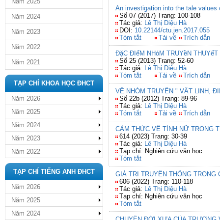
Năm 2025
An investigation into the tale value
Số 07 (2017) Trang: 100-108
Năm 2024
Tác giả:
Lê Thị Diệu Hà
DOI:
10.22144/ctu.jen.2017.055
Năm 2023
Tóm tắt
Tải về
Trích dẫn
Năm 2022
ĐặC ĐIểM NHóM TRUYềN THUYếT 
Số 25 (2013) Trang: 52-60
Năm 2021
Tác giả:
Lê Thị Diệu Hà
Tóm tắt
Tải về
Trích dẫn
TẠP CHÍ KHOA HỌC ĐHCT
VỀ NHÓM TRUYỆN " VẬT LINH, 
Năm 2026
Số 22b (2012) Trang: 89-96
Tác giả:
Lê Thị Diệu Hà
Năm 2025
Tóm tắt
Tải về
Trích dẫn
Năm 2024
CẢM THỨC VỀ TÍNH NỮ TRONG 
614 (2023) Trang: 30-39
Năm 2023
Tác giả:
Lê Thị Diệu Hà
Tạp chí: Nghiên cứu văn học
Năm 2022
Tóm tắt
TẠP CHÍ TIẾNG ANH ĐHCT
GIÁ TRỊ TRUYỀN THỐNG TRONG G
606 (2022) Trang: 110-118
Năm 2026
Tác giả:
Lê Thị Diệu Hà
Tạp chí: Nghiên cứu văn học
Năm 2025
Tóm tắt
Năm 2024
CHUYỆN ĐỜI XƯA CỦA TRƯƠNG V