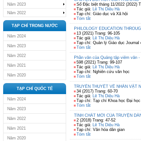
Năm 2023
Số Đặc biệt tháng 11/2022 (2022) T
Tác giả:
Lê Thị Diệu Hà
Năm 2022
Tạp chí: Giáo dục và Xã hội
Tóm tắt
TẠP CHÍ TRONG NƯỚC
PHILOLOGY EDUCATION THROUG
13 (2021) Trang: 96-105
Năm 2024
Tác giả:
Lê Thị Diệu Hà
Tạp chí: Quản lý Giáo dục Journa
Năm 2023
Tóm tắt
Năm 2022
Phần văn của Quảng tập viêm văn - M
598 (2021) Trang: 99-107
Năm 2021
Tác giả:
Lê Thị Diệu Hà
Tạp chí: Nghiên cứu văn học
Năm 2020
Tóm tắt
TRUYỀN THUYẾT VỀ NHÂN VẬT N
TẠP CHÍ QUỐC TẾ
34 (2017) Trang: 60-70
Tác giả:
Lê Thị Diệu Hà
Năm 2024
Tạp chí: Tạp chí Khoa học Đại học
Tóm tắt
Năm 2023
TÍNH CHẤT MỚI CỦA TRUYỆN DÂ
Năm 2022
2 (2018) Trang: 47-52
Tác giả:
Lê Thị Diệu Hà
Năm 2021
Tạp chí: Văn hóa dân gian
Tóm tắt
Năm 2020