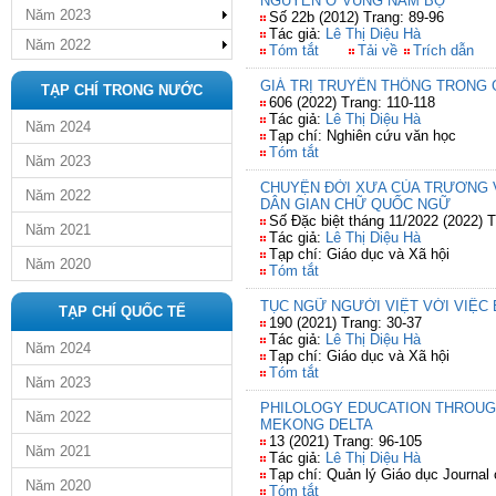
NGUYỄN Ở VÙNG NAM BỘ
Năm 2023
Số 22b (2012) Trang: 89-96
Tác giả:
Lê Thị Diệu Hà
Năm 2022
Tóm tắt
Tải về
Trích dẫn
GIÁ TRỊ TRUYỀN THỐNG TRONG G
TẠP CHÍ TRONG NƯỚC
606 (2022) Trang: 110-118
Tác giả:
Lê Thị Diệu Hà
Năm 2024
Tạp chí: Nghiên cứu văn học
Tóm tắt
Năm 2023
CHUYỆN ĐỜI XƯA CỦA TRƯƠNG V
Năm 2022
DÂN GIAN CHỮ QUỐC NGỮ
Số Đặc biệt tháng 11/2022 (2022) T
Năm 2021
Tác giả:
Lê Thị Diệu Hà
Tạp chí: Giáo dục và Xã hội
Năm 2020
Tóm tắt
TỤC NGỮ NGƯỜI VIỆT VỚI VIỆC 
TẠP CHÍ QUỐC TẾ
190 (2021) Trang: 30-37
Tác giả:
Lê Thị Diệu Hà
Năm 2024
Tạp chí: Giáo dục và Xã hội
Tóm tắt
Năm 2023
PHILOLOGY EDUCATION THROUG
Năm 2022
MEKONG DELTA
13 (2021) Trang: 96-105
Năm 2021
Tác giả:
Lê Thị Diệu Hà
Tạp chí: Quản lý Giáo dục Journa
Năm 2020
Tóm tắt