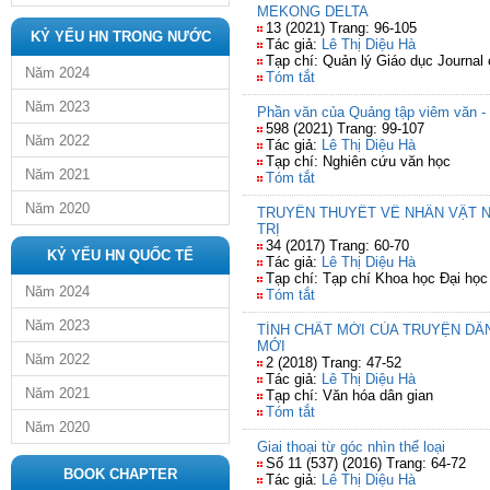
MEKONG DELTA
13 (2021) Trang: 96-105
KỶ YẾU HN TRONG NƯỚC
Tác giả:
Lê Thị Diệu Hà
Tạp chí: Quản lý Giáo dục Journa
Năm 2024
Tóm tắt
Năm 2023
Phần văn của Quảng tập viêm văn - M
598 (2021) Trang: 99-107
Năm 2022
Tác giả:
Lê Thị Diệu Hà
Tạp chí: Nghiên cứu văn học
Năm 2021
Tóm tắt
Năm 2020
TRUYỀN THUYẾT VỀ NHÂN VẬT N
TRỊ
34 (2017) Trang: 60-70
KỶ YẾU HN QUỐC TẾ
Tác giả:
Lê Thị Diệu Hà
Tạp chí: Tạp chí Khoa học Đại học
Năm 2024
Tóm tắt
Năm 2023
TÍNH CHẤT MỚI CỦA TRUYỆN DÂ
MỚI
Năm 2022
2 (2018) Trang: 47-52
Tác giả:
Lê Thị Diệu Hà
Năm 2021
Tạp chí: Văn hóa dân gian
Tóm tắt
Năm 2020
Giai thoại từ góc nhìn thể loại
Số 11 (537) (2016) Trang: 64-72
BOOK CHAPTER
Tác giả:
Lê Thị Diệu Hà