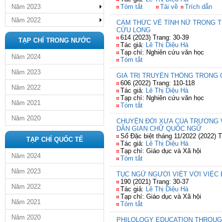
Năm 2023
Tóm tắt
Tải về
Trích dẫn
Năm 2022
CẢM THỨC VỀ TÍNH NỮ TRONG 
CỬU LONG
614 (2023) Trang: 30-39
TẠP CHÍ TRONG NƯỚC
Tác giả:
Lê Thị Diệu Hà
Tạp chí: Nghiên cứu văn học
Năm 2024
Tóm tắt
Năm 2023
GIÁ TRỊ TRUYỀN THỐNG TRONG G
606 (2022) Trang: 110-118
Năm 2022
Tác giả:
Lê Thị Diệu Hà
Tạp chí: Nghiên cứu văn học
Năm 2021
Tóm tắt
Năm 2020
CHUYỆN ĐỜI XƯA CỦA TRƯƠNG V
DÂN GIAN CHỮ QUỐC NGỮ
Số Đặc biệt tháng 11/2022 (2022) T
TẠP CHÍ QUỐC TẾ
Tác giả:
Lê Thị Diệu Hà
Tạp chí: Giáo dục và Xã hội
Năm 2024
Tóm tắt
Năm 2023
TỤC NGỮ NGƯỜI VIỆT VỚI VIỆC 
190 (2021) Trang: 30-37
Năm 2022
Tác giả:
Lê Thị Diệu Hà
Tạp chí: Giáo dục và Xã hội
Năm 2021
Tóm tắt
Năm 2020
PHILOLOGY EDUCATION THROUG