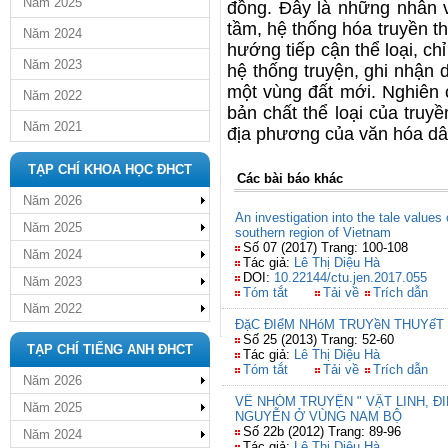
Năm 2025
đồng. Đây là những nhân v
tầm, hệ thống hóa truyền t
Năm 2024
hướng tiếp cận thể loại, chỉ
Năm 2023
hệ thống truyện, ghi nhận 
một vùng đất mới. Nghiên
Năm 2022
bản chất thể loại của truy
Năm 2021
địa phương của văn hóa d
TẠP CHÍ KHOA HỌC ĐHCT
Các bài báo khác
Năm 2026
An investigation into the tale value
Năm 2025
southern region of Vietnam
Số 07 (2017) Trang: 100-108
Năm 2024
Tác giả:
Lê Thị Diệu Hà
DOI:
10.22144/ctu.jen.2017.055
Năm 2023
Tóm tắt
Tải về
Trích dẫn
Năm 2022
ĐặC ĐIểM NHóM TRUYềN THUYếT 
Số 25 (2013) Trang: 52-60
TẠP CHÍ TIẾNG ANH ĐHCT
Tác giả:
Lê Thị Diệu Hà
Tóm tắt
Tải về
Trích dẫn
Năm 2026
VỀ NHÓM TRUYỆN " VẬT LINH, Đ
Năm 2025
NGUYỄN Ở VÙNG NAM BỘ
Số 22b (2012) Trang: 89-96
Năm 2024
Tác giả:
Lê Thị Diệu Hà