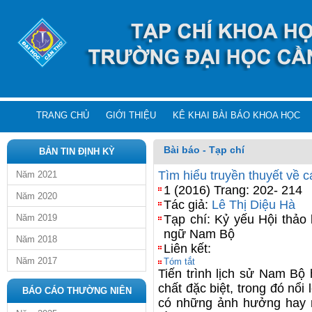
TRANG CHỦ
GIỚI THIỆU
KÊ KHAI BÀI BÁO KHOA HỌC
Bài báo - Tạp chí
BẢN TIN ĐỊNH KỲ
Tìm hiểu truyền thuyết về 
Năm 2021
1 (2016) Trang: 202- 214
Năm 2020
Tác giả:
Lê Thị Diệu Hà
Năm 2019
Tạp chí: Kỷ yếu Hội thả
ngữ Nam Bộ
Năm 2018
Liên kết:
Năm 2017
Tóm tắt
Tiến trình lịch sử Nam Bộ 
chất đặc biệt, trong đó nổi l
BÁO CÁO THƯỜNG NIÊN
có những ảnh hưởng hay n