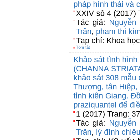
pháp hình thái và c
XXIV số 4 (2017) 
Tác giả:
Nguyễn
Trân
,
phạm thị ki
Tạp chí: Khoa học 
Tóm tắt
Khảo sát tình hình
(CHANNA STRIATA)
khảo sát 308 mẫu c
Thượng, tân Hiệp, 
tỉnh kiên Giang. Đ
praziquantel để điều
1 (2017) Trang: 3
Tác giả:
Nguyễn
Trân
,
lý đình chiê