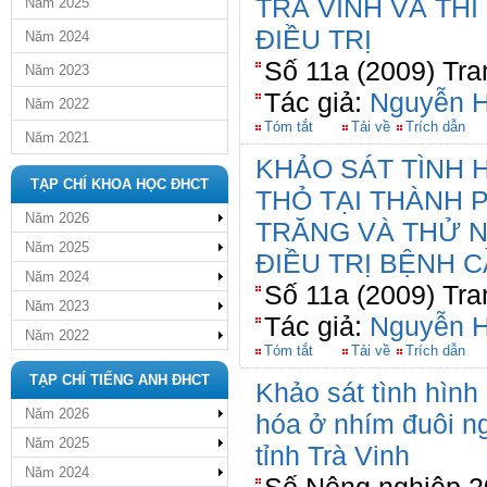
TRÀ VINH VÀ TH
Năm 2025
ĐIỀU TRỊ
Năm 2024
Số 11a (2009) Tra
Năm 2023
Tác giả:
Nguyễn 
Năm 2022
Tóm tắt
Tải về
Trích dẫn
Năm 2021
KHẢO SÁT TÌNH 
TẠP CHÍ KHOA HỌC ĐHCT
THỎ TẠI THÀNH 
Năm 2026
TRĂNG VÀ THỬ 
Năm 2025
ĐIỀU TRỊ BỆNH 
Năm 2024
Số 11a (2009) Tra
Năm 2023
Tác giả:
Nguyễn 
Năm 2022
Tóm tắt
Tải về
Trích dẫn
TẠP CHÍ TIẾNG ANH ĐHCT
Khảo sát tình hình
Năm 2026
hóa ở nhím đuôi ng
Năm 2025
tỉnh Trà Vinh
Năm 2024