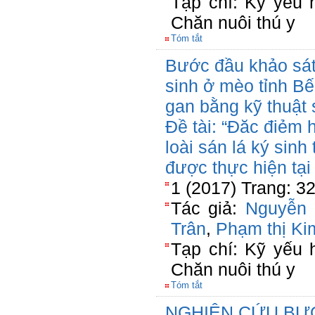
Tạp chí: Kỹ yếu 
Chăn nuôi thú y
Tóm tắt
Bước đầu khảo sát 
sinh ở mèo tỉnh Bến
gan bằng kỹ thuật
Đề tài: “Đăc điẻm 
loài sán lá ký sinh
được thực hiện tại
1 (2017) Trang: 3
Tác giả:
Nguyễn
Trân
,
Phạm thị K
Tạp chí: Kỹ yếu 
Chăn nuôi thú y
Tóm tắt
NGHIÊN CỨU BƯỚ