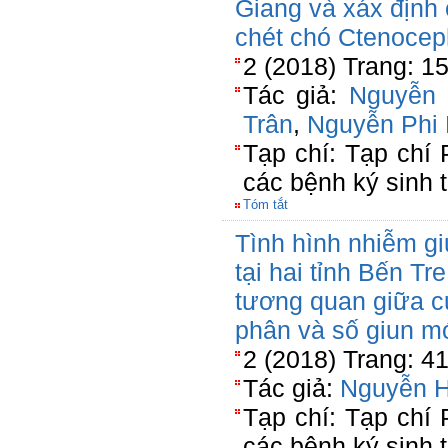
Giang và xáx định c
chét chó Ctenocep
2 (2018) Trang: 1
Tác giả:
Nguyễn
Trân
,
Nguyễn Phi
Tạp chí: Tạp chí
các bệnh ký sinh 
Tóm tắt
Tình hình nhiễm gi
tại hai tỉnh Bến Tr
tương quan giữa c
phân và số giun m
2 (2018) Trang: 4
Tác giả:
Nguyễn 
Tạp chí: Tạp chí
các bệnh ký sinh 