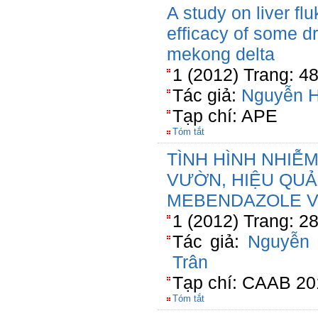
A study on liver fl
efficacy of some d
mekong delta
1 (2012) Trang: 4
Tác giả:
Nguyễn 
Tạp chí: APE
Tóm tắt
TÌNH HÌNH NHIỄ
VƯỜN, HIỆU QUẢ
MEBENDAZOLE V
1 (2012) Trang: 2
Tác giả:
Nguyễn
Trân
Tạp chí: CAAB 20
Tóm tắt