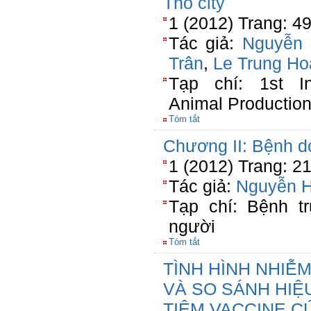
Tho city
1 (2012) Trang: 4
Tác giả:
Nguyễn
Trân
,
Le Trung H
Tạp chí: 1st In
Animal Productio
Tóm tắt
Chương II: Bệnh do
1 (2012) Trang: 2
Tác giả:
Nguyễn 
Tạp chí: Bệnh t
người
Tóm tắt
TÌNH HÌNH NHIỄM
VÀ SO SÁNH HIỆ
TIÊM VACCINE C