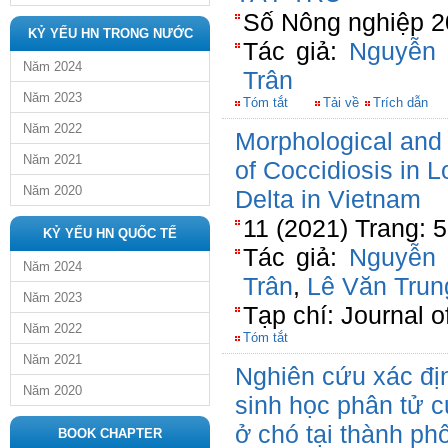
Số Nông nghiệp 2
KỶ YẾU HN TRONG NƯỚC
Tác giả:
Nguyễn
Năm 2024
Trân
Năm 2023
Tóm tắt
Tải về
Trích dẫn
Năm 2022
Morphological and 
Năm 2021
of Coccidiosis in 
Năm 2020
Delta in Vietnam
11 (2021) Trang: 
KỶ YẾU HN QUỐC TẾ
Tác giả:
Nguyễn
Năm 2024
Trân
,
Lê Văn Trun
Năm 2023
Tạp chí: Journal o
Năm 2022
Tóm tắt
Năm 2021
Nghiên cứu xác đị
Năm 2020
sinh học phân tử c
ở chó tại thành ph
BOOK CHAPTER