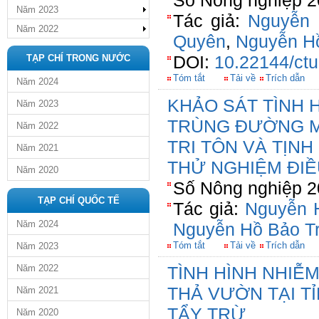
Số Nông nghiệp 2
Năm 2023
Tác giả:
Nguyễn
Năm 2022
Quyên
,
Nguyễn H
DOI:
10.22144/ctu
TẠP CHÍ TRONG NƯỚC
Tóm tắt
Tải về
Trích dẫn
Năm 2024
KHẢO SÁT TÌNH 
Năm 2023
TRÙNG ĐƯỜNG M
Năm 2022
TRI TÔN VÀ TỊNH
Năm 2021
THỬ NGHIỆM ĐIỀ
Năm 2020
Số Nông nghiệp 2
TẠP CHÍ QUỐC TẾ
Tác giả:
Nguyễn 
Năm 2024
Nguyễn Hồ Bảo T
Tóm tắt
Tải về
Trích dẫn
Năm 2023
Năm 2022
TÌNH HÌNH NHIỄM
THẢ VƯỜN TẠI T
Năm 2021
TẨY TRỪ
Năm 2020