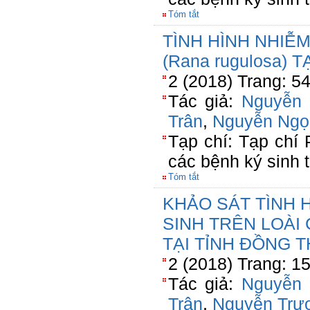
Tóm tắt
TÌNH HÌNH NHIỄ
(Rana rugulosa) 
2 (2018) Trang: 5
Tác giả:
Nguyễn
Trân
,
Nguyễn Ngọ
Tạp chí: Tạp chí
các bệnh ký sinh 
Tóm tắt
KHẢO SÁT TÌNH 
SINH TRÊN LOÀI C
TẠI TỈNH ĐỒNG 
2 (2018) Trang: 1
Tác giả:
Nguyễn
Trân
,
Nguyễn Trư