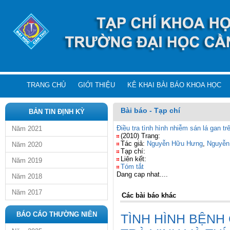
TRANG CHỦ
GIỚI THIỆU
KÊ KHAI BÀI BÁO KHOA HỌC
Bài báo - Tạp chí
BẢN TIN ĐỊNH KỲ
Điều tra tình hình nhiễm sán lá gan tr
Năm 2021
(2010) Trang:
Tác giả:
Nguyễn Hữu Hưng
,
Nguyễn
Năm 2020
Tạp chí:
Liên kết:
Năm 2019
Tóm tắt
Dang cap nhat....
Năm 2018
Năm 2017
Các bài báo khác
BÁO CÁO THƯỜNG NIÊN
TÌNH HÌNH BỆNH