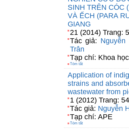
SINH TRÊN CÓC 
VÀ ẾCH (PARA RU
GIANG
21 (2014) Trang: 
Tác giả:
Nguyễn
Trân
Tạp chí: Khoa học 
Tóm tắt
Application of indi
strains and absorbe
wastewater from pi
1 (2012) Trang: 5
Tác giả:
Nguyễn 
Tạp chí: APE
Tóm tắt