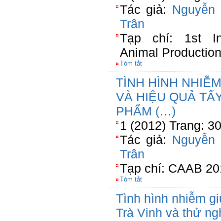
Tác giả:
Nguyễn
Trân
Tạp chí: 1st In
Animal Productio
Tóm tắt
TÌNH HÌNH NHIỄ
VÀ HIỆU QUẢ TẨ
PHẨM (…)
1 (2012) Trang: 3
Tác giả:
Nguyễn
Trân
Tạp chí: CAAB 20
Tóm tắt
Tình hình nhiễm giu
Trà Vinh và thử ng