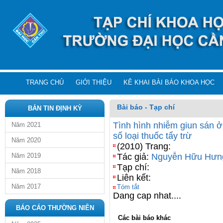
TRANG CHỦ
GIỚI THIỆU
KÊ KHAI BÀI BÁO KHOA HỌC
Bài báo - Tạp chí
BẢN TIN ĐỊNH KỲ
Tình hình nhiễm giun sán ở
Năm 2021
số loại thuốc tẩy trừ
Năm 2020
(2010) Trang:
Năm 2019
Tác giả:
Nguyễn Hữu Hưn
Tạp chí:
Năm 2018
Liên kết:
Năm 2017
Tóm tắt
Dang cap nhat....
BÁO CÁO THƯỜNG NIÊN
Các bài báo khác