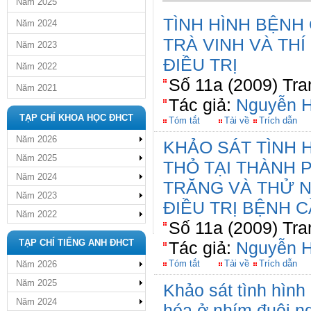
Năm 2025
TÌNH HÌNH BỆNH
Năm 2024
TRÀ VINH VÀ TH
Năm 2023
ĐIỀU TRỊ
Năm 2022
Số 11a (2009) Tra
Năm 2021
Tác giả:
Nguyễn 
TẠP CHÍ KHOA HỌC ĐHCT
Tóm tắt
Tải về
Trích dẫn
Năm 2026
KHẢO SÁT TÌNH 
Năm 2025
THỎ TẠI THÀNH 
Năm 2024
TRĂNG VÀ THỬ 
Năm 2023
ĐIỀU TRỊ BỆNH 
Năm 2022
Số 11a (2009) Tra
TẠP CHÍ TIẾNG ANH ĐHCT
Tác giả:
Nguyễn 
Tóm tắt
Tải về
Trích dẫn
Năm 2026
Năm 2025
Khảo sát tình hình
Năm 2024
hóa ở nhím đuôi ng