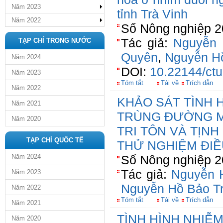
Năm 2023
tỉnh Trà Vinh
Năm 2022
Số Nông nghiệp 2
Tác giả:
Nguyễn
TẠP CHÍ TRONG NƯỚC
Quyên
,
Nguyễn H
Năm 2024
DOI:
10.22144/ctu
Năm 2023
Tóm tắt
Tải về
Trích dẫn
Năm 2022
KHẢO SÁT TÌNH 
Năm 2021
TRÙNG ĐƯỜNG M
Năm 2020
TRI TÔN VÀ TỊNH
TẠP CHÍ QUỐC TẾ
THỬ NGHIỆM ĐIỀ
Năm 2024
Số Nông nghiệp 2
Tác giả:
Nguyễn 
Năm 2023
Nguyễn Hồ Bảo T
Năm 2022
Tóm tắt
Tải về
Trích dẫn
Năm 2021
TÌNH HÌNH NHIỄM
Năm 2020