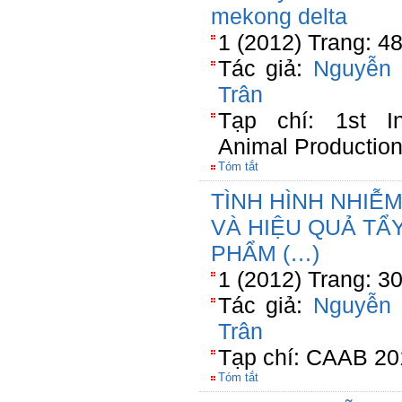
mekong delta
1 (2012) Trang: 4
Tác giả:
Nguyễn
Trân
Tạp chí: 1st In
Animal Productio
Tóm tắt
TÌNH HÌNH NHIỄ
VÀ HIỆU QUẢ TẨ
PHẨM (…)
1 (2012) Trang: 3
Tác giả:
Nguyễn
Trân
Tạp chí: CAAB 20
Tóm tắt