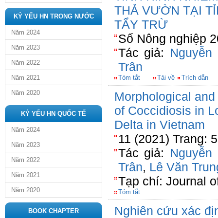
THẢ VƯỜN TẠI T
KỶ YẾU HN TRONG NƯỚC
TẨY TRỪ
Năm 2024
Số Nông nghiệp 2
Năm 2023
Tác giả:
Nguyễn
Năm 2022
Trân
Năm 2021
Tóm tắt
Tải về
Trích dẫn
Năm 2020
Morphological and 
of Coccidiosis in 
KỶ YẾU HN QUỐC TẾ
Delta in Vietnam
Năm 2024
11 (2021) Trang: 
Năm 2023
Tác giả:
Nguyễn
Năm 2022
Trân
,
Lê Văn Trun
Năm 2021
Tạp chí: Journal o
Năm 2020
Tóm tắt
Nghiên cứu xác đị
BOOK CHAPTER