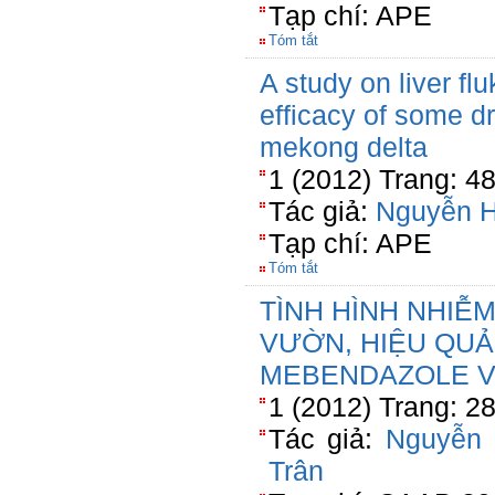
Tạp chí: APE
Tóm tắt
A study on liver fl
efficacy of some d
mekong delta
1 (2012) Trang: 4
Tác giả:
Nguyễn 
Tạp chí: APE
Tóm tắt
TÌNH HÌNH NHIỄ
VƯỜN, HIỆU QUẢ
MEBENDAZOLE V
1 (2012) Trang: 2
Tác giả:
Nguyễn
Trân