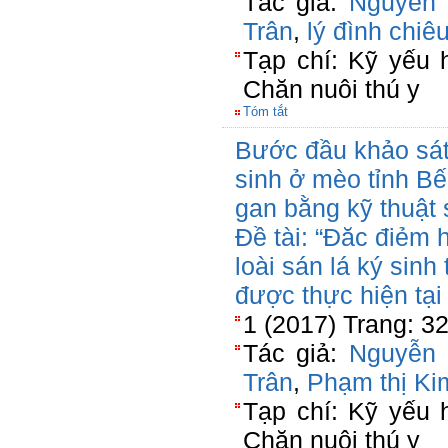
Tác giả:
Nguyễn
Trân
,
lý đình chiê
Tạp chí: Kỹ yếu 
Chăn nuôi thú y
Tóm tắt
Bước đầu khảo sát 
sinh ở mèo tỉnh Bến
gan bằng kỹ thuật
Đề tài: “Đăc điẻm 
loài sán lá ký sinh
được thực hiện tại
1 (2017) Trang: 3
Tác giả:
Nguyễn
Trân
,
Phạm thị K
Tạp chí: Kỹ yếu 
Chăn nuôi thú y