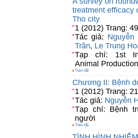
A survey on round
treatment efficacy
Tho city
1 (2012) Trang: 4
Tác giả:
Nguyễn
Trân
,
Le Trung H
Tạp chí: 1st In
Animal Productio
Tóm tắt
Chương II: Bệnh do
1 (2012) Trang: 2
Tác giả:
Nguyễn 
Tạp chí: Bệnh t
người
Tóm tắt
TÌNH HÌNH NHIỄM