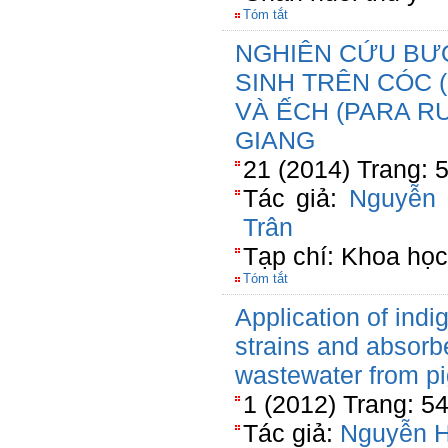
Tóm tắt
NGHIÊN CỨU BƯỚ
SINH TRÊN CÓC 
VÀ ẾCH (PARA RU
GIANG
21 (2014) Trang: 
Tác giả:
Nguyễn
Trân
Tạp chí: Khoa học 
Tóm tắt
Application of indi
strains and absorbe
wastewater from pi
1 (2012) Trang: 5
Tác giả:
Nguyễn 