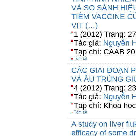
VÀ SO SÁNH HIỆ
TIÊM VACCINE C
VỊT (…)
1 (2012) Trang: 2
Tác giả:
Nguyễn 
Tạp chí: CAAB 20
Tóm tắt
CÁC GIAI ĐOẠN 
VÀ ẤU TRÙNG GI
4 (2012) Trang: 2
Tác giả:
Nguyễn 
Tạp chí: Khoa học
Tóm tắt
A study on liver fl
efficacy of some d