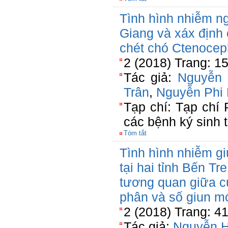
Tình hình nhiễm ng
Giang và xáx định c
chét chó Ctenocep
2 (2018) Trang: 1
Tác giả:
Nguyễn
Trân
,
Nguyễn Phi
Tạp chí: Tạp chí
các bệnh ký sinh 
Tóm tắt
Tình hình nhiễm gi
tại hai tỉnh Bến Tr
tương quan giữa c
phân và số giun m
2 (2018) Trang: 4
Tác giả:
Nguyễn 