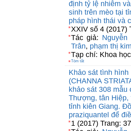
định tỷ lệ nhiễm và
sinh trên mèo tại 
pháp hình thái và c
XXIV số 4 (2017) 
Tác giả:
Nguyễn
Trân
,
phạm thị ki
Tạp chí: Khoa học 
Tóm tắt
Khảo sát tình hình
(CHANNA STRIATA)
khảo sát 308 mẫu c
Thượng, tân Hiệp, 
tỉnh kiên Giang. Đ
praziquantel để điều
1 (2017) Trang: 3