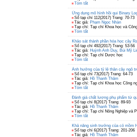
Tóm tắt
Ứng dụng mô hình hồi qui Binary Lo
Số tạp chí 112(2017) Trang: 70-73
Tác giả:
Phạm Ngọc Nhàn
Tạp chí: Tạp chí Khoa học và Côn
Tóm tắt
Khảo sát thành phần hóa học cây Ra
Số tạp chí 492(2017) Trang: 53-56
Tác giả:
Huỳnh Anh Duy
,
Bùi Mỹ Li
Tạp chí: Tạp chí Dược học
Tóm tắt
Ảnh hưởng của tỷ lệ thân cây ngô t
Số tạp chí 73(2017) Trang: 64-73
Tác giả:
Hồ Thanh Thâm
Tạp chí: Tạp chí Khoa học Công n
Tóm tắt
Đánh giá chất lượng phụ phẩm từ quá
Số tạp chí 8(2017) Trang: 89-93
Tác giả:
Hồ Thanh Thâm
Tạp chí: Tạp chí Nông Nghiệp và P
Tóm tắt
Khả năng sinh trưởng của cỏ mồm Hy
Số tạp chí 6(2017) Trang: 201-206
Tác giả:
Hồ Thanh Thâm