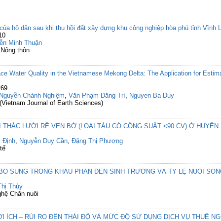
của hộ dân sau khi thu hồi đất xây dựng khu công nghiệp hòa phú tỉnh Vĩnh 
10
ễn Minh Thuận
 Nông thôn
ace Water Quality in the Vietnamese Mekong Delta: The Application for Est
269
Nguyễn Chánh Nghiệm
,
Văn Phạm Đăng Trí
,
Nguyen Ba Duy
(Vietnam Journal of Earth Sciences)
 THÁC LƯỚI RÊ VEN BỜ (LOẠI TÀU CÓ CÔNG SUẤT <90 CV) Ở HUYỆ
 Định
,
Nguyễn Duy Cần
,
Đặng Thị Phượng
tế
 SUNG TRONG KHẨU PHẦN ĐẾN SINH TRƯỞNG VÀ TỶ LỆ NUÔI SỐN
hị Thủy
ghệ Chăn nuôi
I ÍCH – RỦI RO ĐẾN THÁI ĐỘ VÀ MỨC ĐỘ SỬ DỤNG DỊCH VỤ THUÊ N