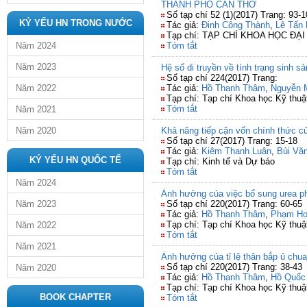
THÀNH PHỐ CẦN THƠ
Số tạp chí 52 (1)(2017) Trang: 93-
KỶ YẾU HN TRONG NƯỚC
Tác giả:
Đinh Công Thành
,
Lê Tấn
Tạp chí: TẠP CHÍ KHOA HỌC ĐẠ
Năm 2024
Tóm tắt
Năm 2023
Hệ số di truyền về tính trạng sinh s
Số tạp chí 224(2017) Trang:
Năm 2022
Tác giả:
Hồ Thanh Thâm
,
Nguyễn 
Tạp chí: Tạp chí Khoa học Kỹ thuậ
Tóm tắt
Năm 2021
Năm 2020
Khả năng tiếp cận vốn chính thức củ
Số tạp chí 27(2017) Trang: 15-18
Tác giả:
Kiêm Thanh Luân
,
Bùi Văn
KỶ YẾU HN QUỐC TẾ
Tạp chí: Kinh tế và Dự báo
Tóm tắt
Năm 2024
Ảnh hưởng của việc bổ sung urea ph
Năm 2023
Số tạp chí 220(2017) Trang: 60-65
Tác giả:
Hồ Thanh Thâm
,
Phạm Ho
Tạp chí: Tạp chí Khoa học Kỹ thuậ
Năm 2022
Tóm tắt
Năm 2021
Ảnh hưởng của tỉ lệ thân bắp ủ chua
Số tạp chí 220(2017) Trang: 38-43
Năm 2020
Tác giả:
Hồ Thanh Thâm
,
Hồ Quốc
Tạp chí: Tạp chí Khoa học Kỹ thuậ
BOOK CHAPTER
Tóm tắt