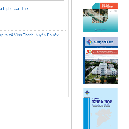
thành phố Cần Thơ
hợp tạ xã Vĩnh Thanh, huyện Phướv