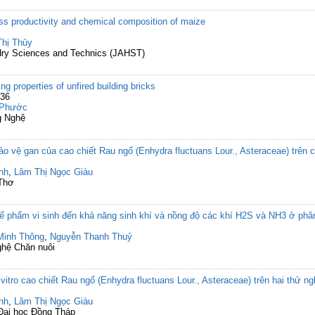
ass productivity and chemical composition of maize
hị Thủy
ndry Sciences and Technics (JAHST)
ng properties of unfired building bricks
-36
 Phước
g Nghệ
ảo vệ gan của cao chiết Rau ngổ (Enhydra fluctuans Lour., Asteraceae) trên c
nh
,
Lâm Thị Ngọc Giàu
 Thơ
ế phẩm vi sinh đến khả năng sinh khí và nồng độ các khí H2S và NH3 ở phâ
Minh Thông
,
Nguyễn Thanh Thuỷ
ghệ Chăn nuôi
 vitro cao chiết Rau ngổ (Enhydra fluctuans Lour., Asteraceae) trên hai th
nh
,
Lâm Thị Ngọc Giàu
 Đại học Đồng Tháp