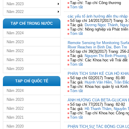
Tạp chí: Tạp chí Công thương
Năm 2023
Tóm tắt
Năm 2022
các yếu tố ảnh hưởng đến thu nhập 
Số tạp chí 14/2017(2017) Trang: 3-
TẠP CHÍ TRONG NƯỚC
Tác giả:
Dương Ngọc Thành
,
Nguy
Tạp chí: Nông nghiệp và Phát triển
Năm 2024
Tóm tắt
Năm 2023
Remote Sensing for Monitoring Surf
River Reaches in Binh Dai, Ben Tre
Năm 2022
Số tạp chí 39(3)(2017) Trang: 256-
Tác giả:
Nguyen Thi Binh Phuong
,
Năm 2021
Tạp chí: Các Khoa học về Trái đất 
Tóm tắt
Năm 2020
PHÂN TÍCH SINH KẾ CỦA HỘ KHAI
Số tạp chí 02(2017) Trang: 81-90
TẠP CHÍ QUỐC TẾ
Tác giả:
Huỳnh Văn Hiền
,
Trần Đắc
Tạp chí: Khoa học quản lý và Kinh 
Năm 2024
Tóm tắt
Năm 2023
ẢNH HƯỞNG CỦA BETA-GLUCAN BỔ
Số tạp chí 77(2017) Trang: 82-92
Năm 2022
Tác giả:
Hồ Thanh Thâm
,
Nguyễn T
Tạp chí: Tạp chí Khoa học Công n
Năm 2021
Tóm tắt
Năm 2020
PHÂN TÍCH SỰ TÁC ĐỘNG CỦA LỢ