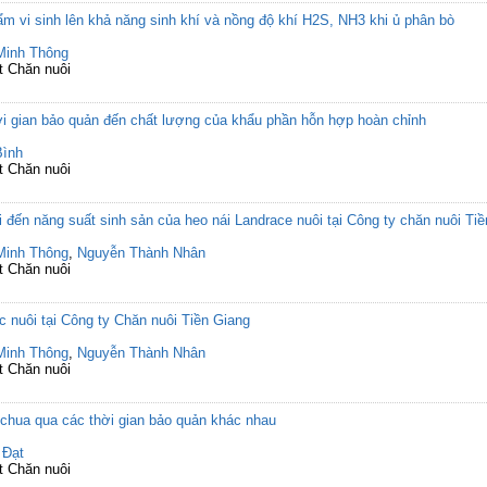
 vi sinh lên khả năng sinh khí và nồng độ khí H2S, NH3 khi ủ phân bò
Minh Thông
t Chăn nuôi
ời gian bảo quản đến chất lượng của khẩu phần hỗn hợp hoàn chỉnh
Bình
t Chăn nuôi
đến năng suất sinh sản của heo nái Landrace nuôi tại Công ty chăn nuôi Ti
Minh Thông
,
Nguyễn Thành Nhân
t Chăn nuôi
 nuôi tại Công ty Chăn nuôi Tiền Giang
Minh Thông
,
Nguyễn Thành Nhân
t Chăn nuôi
 chua qua các thời gian bảo quản khác nhau
 Đạt
t Chăn nuôi