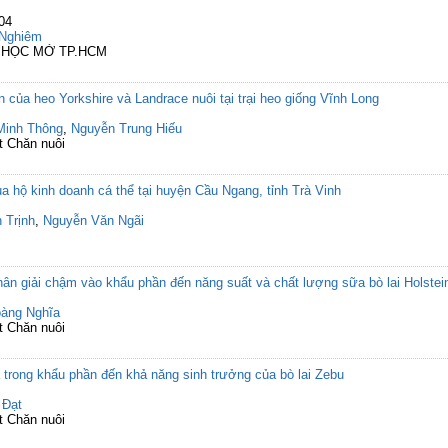
104
 Nghiêm
I HỌC MỞ TP.HCM
ản của heo Yorkshire và Landrace nuôi tại trại heo giống Vĩnh Long
Minh Thông
,
Nguyễn Trung Hiếu
t Chăn nuôi
a hộ kinh doanh cá thể tại huyện Cầu Ngang, tỉnh Trà Vinh
 Trịnh
,
Nguyễn Văn Ngãi
ân giải chậm vào khẩu phần đến năng suất và chất lượng sữa bò lai Holstein
àng Nghĩa
t Chăn nuôi
 trong khẩu phần đến khả năng sinh trưởng của bò lai Zebu
 Đạt
t Chăn nuôi