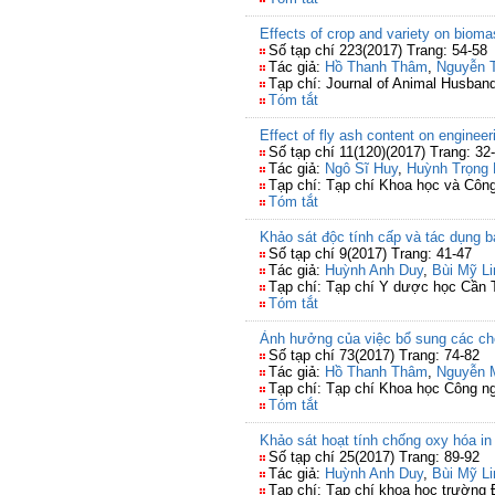
Effects of crop and variety on biom
Số tạp chí 223(2017) Trang: 54-58
Tác giả:
Hồ Thanh Thâm
,
Nguyễn T
Tạp chí: Journal of Animal Husba
Tóm tắt
Effect of fly ash content on engineeri
Số tạp chí 11(120)(2017) Trang: 32
Tác giả:
Ngô Sĩ Huy
,
Huỳnh Trọng
Tạp chí: Tạp chí Khoa học và Côn
Tóm tắt
Khảo sát độc tính cấp và tác dụng b
Số tạp chí 9(2017) Trang: 41-47
Tác giả:
Huỳnh Anh Duy
,
Bùi Mỹ Li
Tạp chí: Tạp chí Y dược học Cần
Tóm tắt
Ảnh hưởng của việc bổ sung các ch
Số tạp chí 73(2017) Trang: 74-82
Tác giả:
Hồ Thanh Thâm
,
Nguyễn 
Tạp chí: Tạp chí Khoa học Công n
Tóm tắt
Khảo sát hoạt tính chống oxy hóa in
Số tạp chí 25(2017) Trang: 89-92
Tác giả:
Huỳnh Anh Duy
,
Bùi Mỹ Li
Tạp chí: Tạp chí khoa học trường