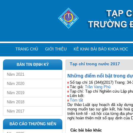
TRANG CHỦ
GIỚI THIỆU
KÊ KHAI BÀI BÁO KHOA HỌC
Tạp chí trong nước 2017
BẢN TIN ĐỊNH KỲ
Năm 2021
Những điểm nổi bật trong dự
Số tạp chí 16 (344)(2017) Trang: 34-
Năm 2020
Tác giả:
Trần Vang Phủ
Tạp chí: Tạp chí Nghiên cứu Lập ph
Năm 2019
Liên kết:
Tóm tắt
Năm 2018
Dự thảo Luật quy hoạch đã xây dựng 
mong muốn tạo sự gắn kết, hài hoà 
Năm 2017
triển kinh tế - xã hội của từng địa p
nghị hoàn thiện một số quy định của D
BÁO CÁO THƯỜNG NIÊN
Các bài báo khác