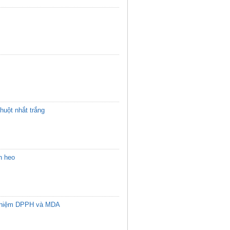
huột nhắt trắng
n heo
ử nghiệm DPPH và MDA