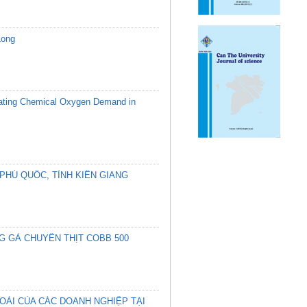
Long
imating Chemical Oxygen Demand in
N PHÚ QUỐC, TỈNH KIÊN GIANG
G GÀ CHUYÊN THỊT COBB 500
GOÀI CỦA CÁC DOANH NGHIỆP TẠI