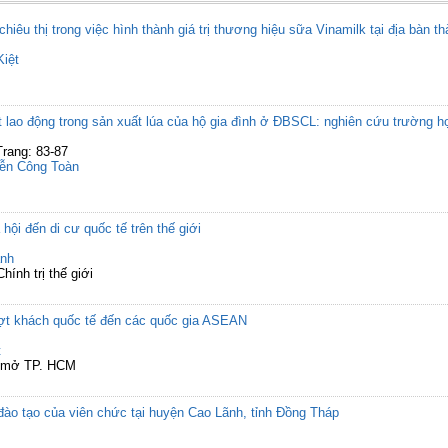
chiêu thị trong việc hình thành giá trị thương hiệu sữa Vinamilk tại địa bàn 
iệt
 lao động trong sản xuất lúa của hộ gia đình ở ĐBSCL: nghiên cứu trường 
Trang: 83-87
ễn Công Toàn
hội đến di cư quốc tế trên thế giới
nh
ính trị thế giới
ợt khách quốc tế đến các quốc gia ASEAN
t
c mở TP. HCM
ào tạo của viên chức tại huyện Cao Lãnh, tỉnh Đồng Tháp