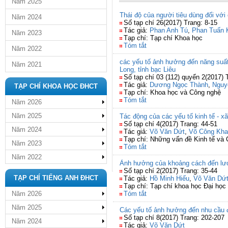
Năm 2025
Thái độ của người tiêu dùng đối với 
Năm 2024
Số tạp chí 26(2017) Trang: 8-15
Tác giả:
Phan Anh Tú
,
Phan Tuấn K
Năm 2023
Tạp chí: Tạp chí Khoa học
Tóm tắt
Năm 2022
các yếu tố ảnh hưởng đến năng suất
Năm 2021
Long, tỉnh bạc Liêu
Số tạp chí 03 (112) quyển 2(2017) 
Tác giả:
Dương Ngọc Thành
,
Nguy
TẠP CHÍ KHOA HỌC ĐHCT
Tạp chí: Khoa học và Công nghệ
Tóm tắt
Năm 2026
Năm 2025
Tác động của các yếu tố kinh tế - xã 
Số tạp chí 4(2017) Trang: 44-51
Năm 2024
Tác giả:
Võ Văn Dứt
,
Võ Công Kha
Tạp chí: Những vấn đề Kinh tế và Ch
Năm 2023
Tóm tắt
Năm 2022
Ảnh hưởng của khoảng cách đến lư
Số tạp chí 2(2017) Trang: 35-44
TẠP CHÍ TIẾNG ANH ĐHCT
Tác giả:
Hồ Minh Hiếu
,
Võ Văn Dứ
Tạp chí: Tạp chí khoa học Đại họ
Năm 2026
Tóm tắt
Năm 2025
Các yếu tố ảnh hưởng đến nhu cầu đ
Số tạp chí 8(2017) Trang: 202-207
Năm 2024
Tác giả:
Võ Văn Dứt