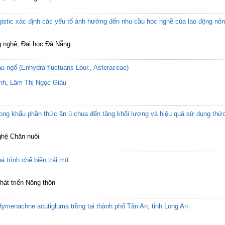
gistic xác định các yếu tố ảnh hưởng đến nhu cầu học nghề của lao động nôn
g nghệ, Đại học Đà Nẵng
u ngổ (Enhydra fluctuans Lour., Asteraceae)
nh
,
Lâm Thị Ngọc Giàu
rong khẩu phần thức ăn ủ chua đến tăng khối lượng và hiệu quả sử dụng thức
ghệ Chăn nuôi
 trình chế biến trái mít
hát triển Nông thôn
menachne acutigluma trồng tại thành phố Tân An, tỉnh Long An