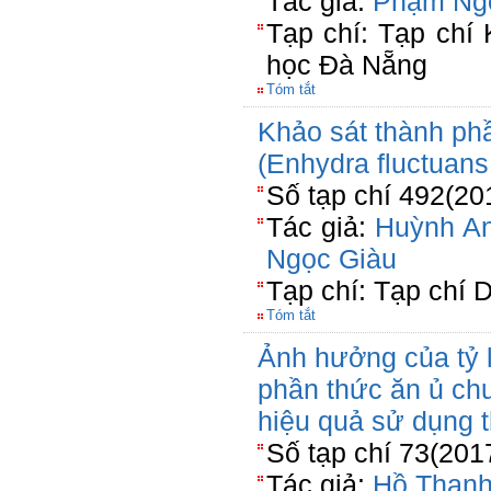
Tác giả:
Phạm Ng
Tạp chí: Tạp chí
học Đà Nẵng
Tóm tắt
Khảo sát thành ph
(Enhydra fluctuans
Số tạp chí 492(20
Tác giả:
Huỳnh A
Ngọc Giàu
Tạp chí: Tạp chí 
Tóm tắt
Ảnh hưởng của tỷ l
phần thức ăn ủ ch
hiệu quả sử dụng t
Số tạp chí 73(201
Tác giả:
Hồ Than