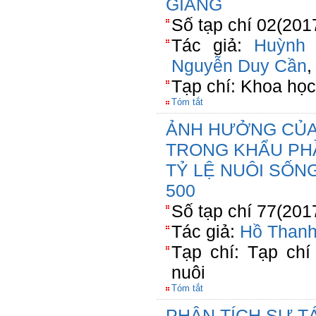
GIANG
Số tạp chí 02(201
Tác giả:
Huỳnh 
Nguyễn Duy Cần
Tạp chí: Khoa học
Tóm tắt
ẢNH HƯỞNG CỦA
TRONG KHẨU PHÂ
TỶ LỆ NUÔI SỐN
500
Số tạp chí 77(201
Tác giả:
Hồ Than
Tạp chí: Tạp ch
nuôi
Tóm tắt
PHÂN TÍCH SỰ TÁ