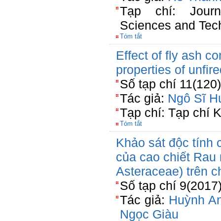
Tạp chí: Jour
Sciences and Tec
Tóm tắt
Effect of fly ash c
properties of unfire
Số tạp chí 11(120
Tác giả:
Ngô Sĩ H
Tạp chí: Tạp chí
Tóm tắt
Khảo sát độc tính 
của cao chiết Rau 
Asteraceae) trên c
Số tạp chí 9(2017
Tác giả:
Huỳnh A
Ngọc Giàu