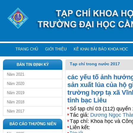
TRANG CHỦ
GIỚI THIỆU
KÊ KHAI BÀI BÁO KHOA HỌC
Tạp chí trong nước 2017
BẢN TIN ĐỊNH KỲ
Năm 2021
các yếu tố ảnh hưởng
sản xuất lúa của hộ 
Năm 2020
trường hợp tạ xã Vĩ
Năm 2019
tỉnh bạc Liêu
Năm 2018
Số tạp chí 03 (112) quyển
Năm 2017
Tác giả:
Dương Ngọc Thà
Tạp chí: Khoa học và Côn
BÁO CÁO THƯỜNG NIÊN
Liên kết:
Tóm tắt