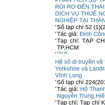
RỦI RO ĐẾN THÁ
DỊCH VỤ THUÊ N
NGHIỆP TẠI THÀ
Số tạp chí 52 (1)(
Tác giả:
Đinh Côn
Tạp chí: TẠP 
TP.HCM
Tóm tắt
Hệ số di truyền về
Yorkshire và Landra
Vĩnh Long
Số tạp chí 224(20
Tác giả:
Hồ Than
Nguyễn Trung Hiế
Tạp chí: Tạp chí 