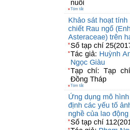
nuôi
Tóm tắt
Khảo sát hoạt tính
chiết Rau ngổ (Enh
Asteraceae) trên 
Số tạp chí 25(201
Tác giả:
Huỳnh A
Ngọc Giàu
Tạp chí: Tạp ch
Đồng Tháp
Tóm tắt
Ứng dụng mô hình h
định các yếu tố ả
nghề của lao động
Số tạp chí 112(20