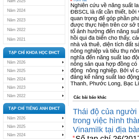
Năm 2025
Nghiên cứu về năng suất la
Năm 2024
ĐBSCL là rất cần thiết, bởi
quan trọng để góp phần phá
Năm 2023
được thực hiện trên cơ sở
Năm 2022
tố ảnh hưởng đến năng suất
hồi qui đa biến cho thấy, 
Năm 2021
nhà và thuê, diện tích đất 
nông nghiệp và tiêu thụ n
TẠP CHÍ KHOA HỌC ĐHCT
nghĩa đến năng suất lao độn
Năm 2026
nông sản qua hợp đồng có 
động nông nghiệp. Bởi vỉ c
Năm 2025
đáng kể năng suất lao động
Năm 2024
Thanh, Phước Long, Bạc Li
Năm 2023
Năm 2022
Các bài báo khác
TẠP CHÍ TIẾNG ANH ĐHCT
Thái độ của người t
Năm 2026
trong việc hình thà
Năm 2025
Vinamilk tại địa b
Năm 2024
Số tạp chí 26(201