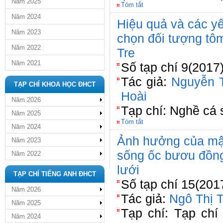
Năm 2025
Tóm tắt
Năm 2024
Hiệu quả và các y
Năm 2023
chọn đối tượng tô
Năm 2022
Tre
Năm 2021
Số tạp chí 9(2017
Tác giả:
Nguyễn 
TẠP CHÍ KHOA HỌC ĐHCT
Hoài
Năm 2026
Tạp chí: Nghề cá
Năm 2025
Tóm tắt
Năm 2024
Ảnh hưởng của mật
Năm 2023
sống ốc bươu đồng (
Năm 2022
lưới
TẠP CHÍ TIẾNG ANH ĐHCT
Số tạp chí 15(201
Năm 2026
Tác giả:
Ngô Thị 
Năm 2025
Tạp chí: Tạp chí
Năm 2024