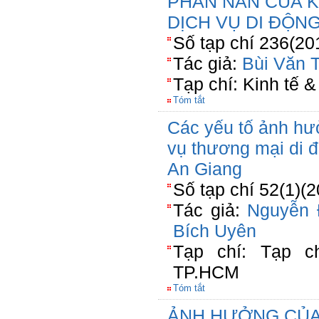
PHÀN NÀN CỦA 
DỊCH VỤ DI ĐỘNG
Số tạp chí 236(20
Tác giả:
Bùi Văn T
Tạp chí: Kinh tế &
Tóm tắt
Các yếu tố ảnh hư
vụ thương mại di đ
An Giang
Số tạp chí 52(1)(
Tác giả:
Nguyễn 
Bích Uyên
Tạp chí: Tạp 
TP.HCM
Tóm tắt
ẢNH HƯỞNG CỦA