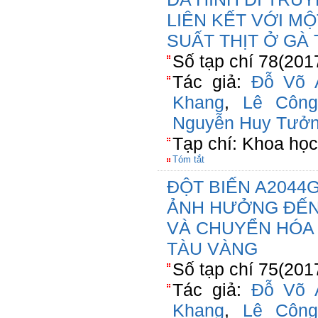
LIÊN KẾT VỚI M
SUẤT THỊT Ở GÀ
Số tạp chí 78(201
Tác giả:
Đỗ Võ 
Khang
,
Lê Công
Nguyễn Huy Tưở
Tạp chí: Khoa họ
Tóm tắt
ĐỘT BIẾN A2044
ẢNH HƯỞNG ĐẾN
VÀ CHUYỂN HÓA
TÀU VÀNG
Số tạp chí 75(201
Tác giả:
Đỗ Võ 
Khang
,
Lê Công