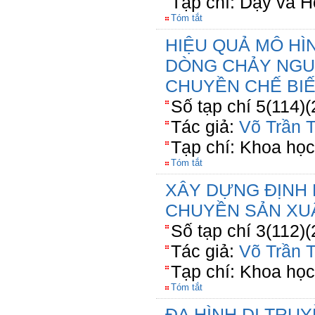
Tạp chí: Dạy và 
Tóm tắt
HIỆU QUẢ MÔ HÌN
DÒNG CHẢY NGU
CHUYỀN CHẾ BI
Số tạp chí 5(114)(
Tác giả:
Võ Trần 
Tạp chí: Khoa họ
Tóm tắt
XÂY DỰNG ĐỊNH 
CHUYỀN SẢN XUẤ
Số tạp chí 3(112)
Tác giả:
Võ Trần 
Tạp chí: Khoa họ
Tóm tắt
ĐA HÌNH DI TRU