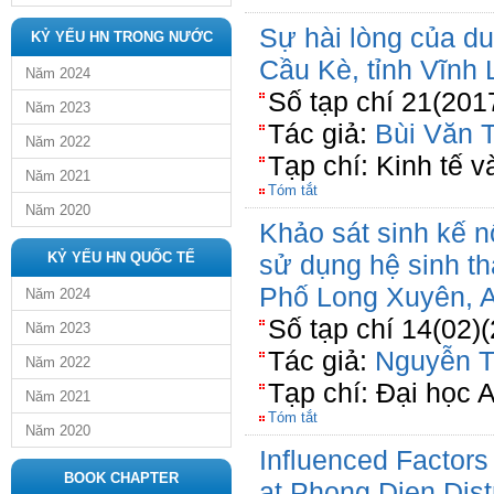
Sự hài lòng của du
KỶ YẾU HN TRONG NƯỚC
Cầu Kè, tỉnh Vĩnh
Năm 2024
Số tạp chí 21(201
Năm 2023
Tác giả:
Bùi Văn T
Năm 2022
Tạp chí: Kinh tế 
Năm 2021
Tóm tắt
Năm 2020
Khảo sát sinh kế 
KỶ YẾU HN QUỐC TẾ
sử dụng hệ sinh th
Phố Long Xuyên, 
Năm 2024
Số tạp chí 14(02)
Năm 2023
Tác giả:
Nguyễn T
Năm 2022
Tạp chí: Đại học 
Năm 2021
Tóm tắt
Năm 2020
Inﬂuenced Factors
BOOK CHAPTER
at Phong Dien Dist