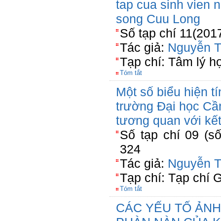
tap cua sinh vien
song Cuu Long
Số tạp chí 11(201
Tác giả:
Nguyễn T
Tạp chí: Tâm lý h
Tóm tắt
Một số biểu hiện tí
trường Đại học Cần
tương quan với kết
Số tạp chí 09 (số
324
Tác giả:
Nguyễn T
Tạp chí: Tạp chí 
Tóm tắt
CÁC YẾU TỐ ẢNH