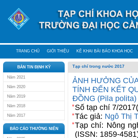
TRANG CHỦ
GIỚI THIỆU
KÊ KHAI BÀI BÁO KHOA HỌC
Tạp chí trong nước 2017
BẢN TIN ĐỊNH KỲ
Năm 2021
ẢNH HƯỞNG CỦA 
Năm 2020
TÍNH ĐẾN KẾT Q
Năm 2019
ĐỒNG (Pila polita)
Số tạp chí 7/2017
Năm 2018
Tác giả:
Ngô Thị 
Năm 2017
Tạp chí: Nông ng
BÁO CÁO THƯỜNG NIÊN
(ISSN: 1859-4581