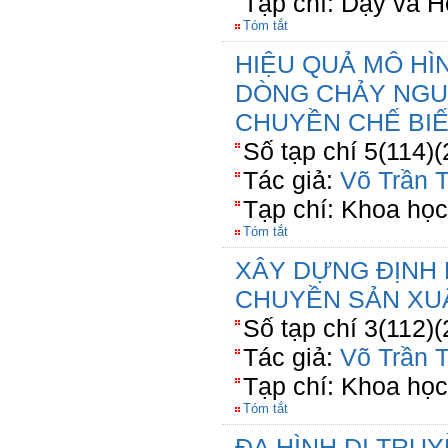
Tạp chí: Dạy và 
Tóm tắt
HIỆU QUẢ MÔ HÌN
DÒNG CHẢY NGU
CHUYỀN CHẾ BI
Số tạp chí 5(114)(
Tác giả:
Võ Trần 
Tạp chí: Khoa họ
Tóm tắt
XÂY DỰNG ĐỊNH 
CHUYỀN SẢN XUẤ
Số tạp chí 3(112)
Tác giả:
Võ Trần 
Tạp chí: Khoa họ
Tóm tắt
ĐA HÌNH DI TRU