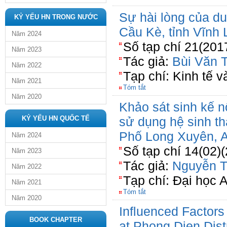
Sự hài lòng của du
KỶ YẾU HN TRONG NƯỚC
Cầu Kè, tỉnh Vĩnh
Năm 2024
Số tạp chí 21(201
Năm 2023
Tác giả:
Bùi Văn T
Năm 2022
Tạp chí: Kinh tế 
Năm 2021
Tóm tắt
Năm 2020
Khảo sát sinh kế 
KỶ YẾU HN QUỐC TẾ
sử dụng hệ sinh th
Phố Long Xuyên, 
Năm 2024
Số tạp chí 14(02)
Năm 2023
Tác giả:
Nguyễn T
Năm 2022
Tạp chí: Đại học 
Năm 2021
Tóm tắt
Năm 2020
Inﬂuenced Factors
BOOK CHAPTER
at Phong Dien Dist