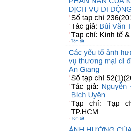
PHÀN NÀN CỦA 
DỊCH VỤ DI ĐỘNG
Số tạp chí 236(20
Tác giả:
Bùi Văn T
Tạp chí: Kinh tế &
Tóm tắt
Các yếu tố ảnh hư
vụ thương mại di đ
An Giang
Số tạp chí 52(1)(
Tác giả:
Nguyễn 
Bích Uyên
Tạp chí: Tạp 
TP.HCM
Tóm tắt
ẢNH HƯỞNG CỦA