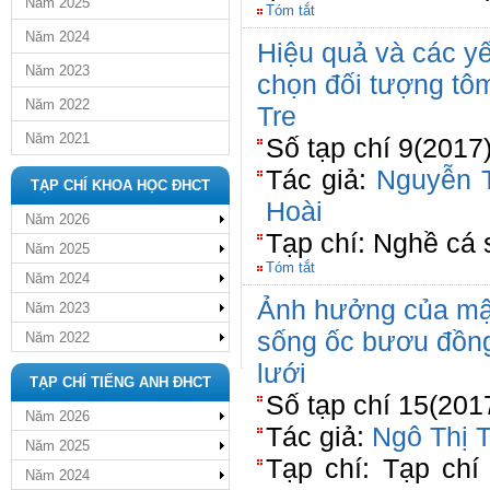
Năm 2025
Tóm tắt
Năm 2024
Hiệu quả và các y
Năm 2023
chọn đối tượng tô
Năm 2022
Tre
Năm 2021
Số tạp chí 9(2017
Tác giả:
Nguyễn 
TẠP CHÍ KHOA HỌC ĐHCT
Hoài
Năm 2026
Tạp chí: Nghề cá
Năm 2025
Tóm tắt
Năm 2024
Ảnh hưởng của mật
Năm 2023
sống ốc bươu đồng (
Năm 2022
lưới
TẠP CHÍ TIẾNG ANH ĐHCT
Số tạp chí 15(201
Năm 2026
Tác giả:
Ngô Thị 
Năm 2025
Tạp chí: Tạp chí
Năm 2024