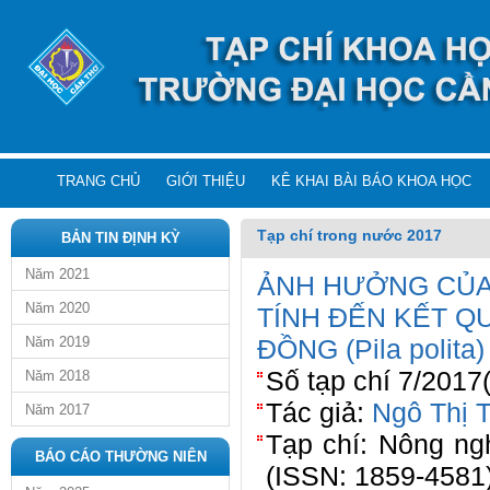
TRANG CHỦ
GIỚI THIỆU
KÊ KHAI BÀI BÁO KHOA HỌC
Tạp chí trong nước 2017
BẢN TIN ĐỊNH KỲ
Năm 2021
ẢNH HƯỞNG CỦA 
Năm 2020
TÍNH ĐẾN KẾT Q
Năm 2019
ĐỒNG (Pila polita)
Số tạp chí 7/2017
Năm 2018
Tác giả:
Ngô Thị 
Năm 2017
Tạp chí: Nông ng
BÁO CÁO THƯỜNG NIÊN
(ISSN: 1859-4581