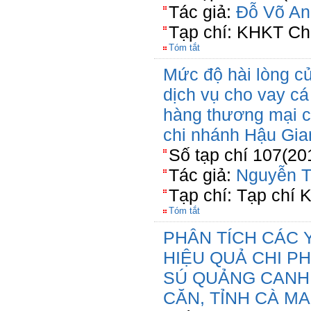
Tác giả:
Đỗ Võ An
Tạp chí: KHKT Ch
Tóm tắt
Mức độ hài lòng c
dịch vụ cho vay cá
hàng thương mại 
chi nhánh Hậu Gia
Số tạp chí 107(20
Tác giả:
Nguyễn T
Tạp chí: Tạp chí
Tóm tắt
PHÂN TÍCH CÁC
HIỆU QUẢ CHI PH
SÚ QUẢNG CANH 
CĂN, TỈNH CÀ M