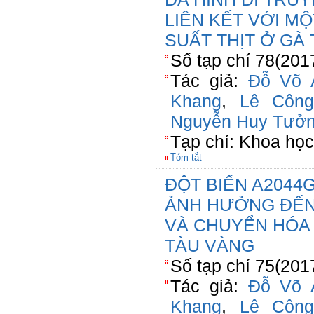
LIÊN KẾT VỚI M
SUẤT THỊT Ở GÀ
Số tạp chí 78(201
Tác giả:
Đỗ Võ 
Khang
,
Lê Công
Nguyễn Huy Tưở
Tạp chí: Khoa họ
Tóm tắt
ĐỘT BIẾN A2044
ẢNH HƯỞNG ĐẾN
VÀ CHUYỂN HÓA
TÀU VÀNG
Số tạp chí 75(201
Tác giả:
Đỗ Võ 
Khang
,
Lê Công