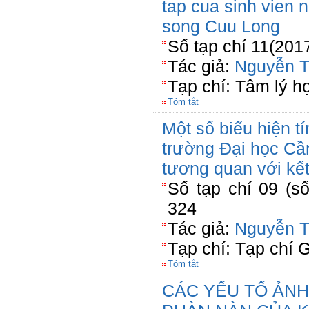
tap cua sinh vien
song Cuu Long
Số tạp chí 11(201
Tác giả:
Nguyễn T
Tạp chí: Tâm lý h
Tóm tắt
Một số biểu hiện tí
trường Đại học Cần
tương quan với kết
Số tạp chí 09 (số
324
Tác giả:
Nguyễn T
Tạp chí: Tạp chí 
Tóm tắt
CÁC YẾU TỐ ẢNH