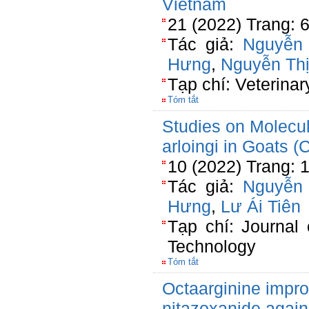
Vietnam
21 (2022) Trang: 
Tác giả:
Nguyễn
Hưng
,
Nguyễn Th
Tạp chí: Veterinar
Tóm tắt
Studies on Molecul
arloingi in Goats (
10 (2022) Trang: 
Tác giả:
Nguyễn
Hưng
,
Lư Ái Tiên
Tạp chí: Journal
Technology
Tóm tắt
Octaarginine impro
nitazoxanide agai