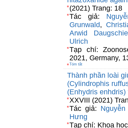
(2021) Trang: 18
Tác giả:
Nguy
Grunwald
,
Christ
Arwid Daugschie
Ulrich
Tạp chí: Zoonos
2021, Germany, 1
Tóm tắt
Thành phần loài gi
(Cylindrophis ruff
(Enhydris enhdris)
XXVIII (2021) Tra
Tác giả:
Nguyễn
Hưng
Tạp chí: Khoa hoc 