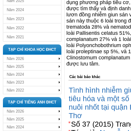
Năm 2025
dụng phương pháp tiêu cơ, 
được tìm thấy và định dan
Năm 2024
lươn đồng nhiễm giun sán v
Năm 2023
sán này thuộc 6 loài trong
trematoda 28% và nematoda
Năm 2022
loài Pallisentis celatus 51
Năm 2021
complanatum 27% và 1 loài
loài Polyonchobothrium oph
TẠP CHÍ KHOA HỌC ĐHCT
loài proleptinae sp 5%, và 
Clinostomum complanatum 
Năm 2026
được lưu tâm.
Năm 2025
Năm 2024
Các bài báo khác
Năm 2023
Tình hình nhiễm gi
Năm 2022
tiêu hóa và một số 
TẠP CHÍ TIẾNG ANH ĐHCT
nuôi nhốt tại quận
Năm 2026
Thơ
Năm 2025
Số 37 (2015) Tran
Năm 2024