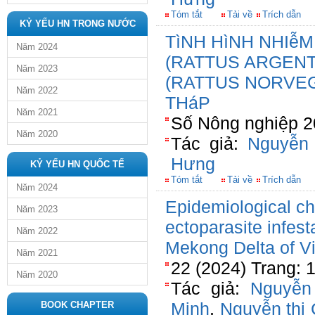
Tóm tắt
Tải về
Trích dẫn
KỶ YẾU HN TRONG NƯỚC
TìNH HìNH NHIễ
Năm 2024
(RATTUS ARGENT
Năm 2023
(RATTUS NORVEG
Năm 2022
THáP
Năm 2021
Số Nông nghiệp 2
Năm 2020
Tác giả:
Nguyễn
Hưng
KỶ YẾU HN QUỐC TẾ
Tóm tắt
Tải về
Trích dẫn
Năm 2024
Epidemiological cha
Năm 2023
ectoparasite infest
Năm 2022
Mekong Delta of V
Năm 2021
22 (2024) Trang: 
Năm 2020
Tác giả:
Nguyễn
Minh
,
Nguyễn thị
BOOK CHAPTER