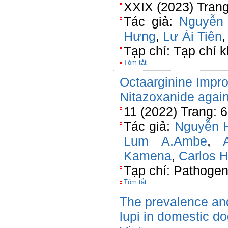
XXIX (2023) Trang
Tác giả:
Nguyễn
Hưng
,
Lư Ái Tiên
Tạp chí: Tạp chí k
Tóm tắt
Octaarginine Impro
Nitazoxanide agai
11 (2022) Trang: 
Tác giả:
Nguyễn 
Lum A.Ambe
,
Kamena
,
Carlos H
Tạp chí: Pathoge
Tóm tắt
The prevalence and
lupi in domestic d