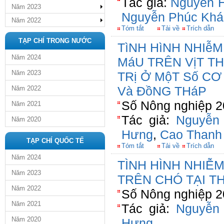
Tác giả:
Nguyễn H
Năm 2023
Nguyễn Phúc Khá
Năm 2022
Tóm tắt
Tải về
Trích dẫn
TẠP CHÍ TRONG NƯỚC
TìNH HìNH NHIễ
Năm 2024
MáU TRÊN VịT TH
Năm 2023
TRị Ở MộT Số CƠ
Và ĐồNG THáP
Năm 2022
Số Nông nghiệp 2
Năm 2021
Tác giả:
Nguyễn
Năm 2020
Hưng
,
Cao Thanh
TẠP CHÍ QUỐC TẾ
Tóm tắt
Tải về
Trích dẫn
Năm 2024
TÌNH HÌNH NHIỄ
Năm 2023
TRÊN CHÓ TẠI T
Năm 2022
Số Nông nghiệp 2
Năm 2021
Tác giả:
Nguyễn
Năm 2020
Hưng