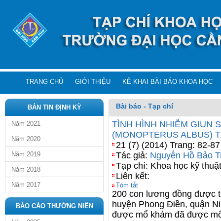
TRANG CHỦ
GIỚI THIỆU
KÊ KHAI BÀI BÁO KHOA HỌC
Bài báo - Tạp chí
BẢN TIN ĐỊNH KỲ
TÌNH HÌNH NHIỄM GIUN 
Năm 2021
(MONOPTERUS ALBUS) T
Năm 2020
21 (7) (2014) Trang: 82-87
Năm 2019
Tác giả:
Nguyễn Hồ Bảo T
Tạp chí: Khoa học kỹ thuật
Năm 2018
Liên kết:
Năm 2017
Tóm tắt
200 con lương đồng được th
huyện Phong Điền, quận Ni
BÁO CÁO THƯỜNG NIÊN
được mổ khám đã được mổ k