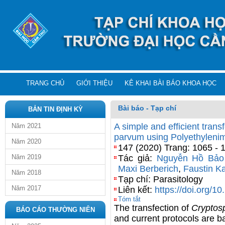
TRANG CHỦ
GIỚI THIỆU
KÊ KHAI BÀI BÁO KHOA HỌC
Bài báo - Tạp chí
BẢN TIN ĐỊNH KỲ
A simple and efficient trans
Năm 2021
parvum using Polyethylenim
Năm 2020
147 (2020) Trang: 1065 - 
Năm 2019
Tác giả:
Nguyễn Hồ Bảo
Maxi Berberich
,
Faustin 
Năm 2018
Tạp chí: Parasitology
Năm 2017
Liên kết:
https://doi.org/
Tóm tắt
The transfection of
Cryptos
BÁO CÁO THƯỜNG NIÊN
and current protocols are b