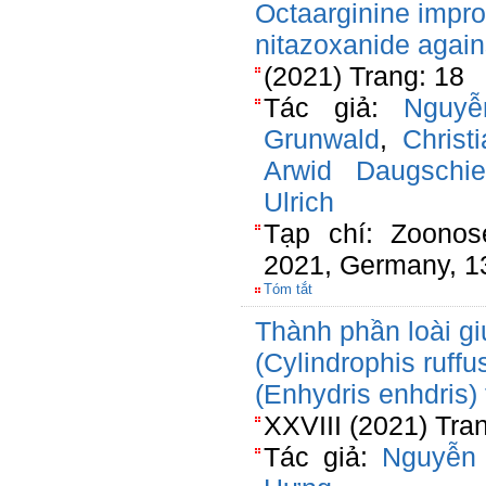
Octaarginine impro
nitazoxanide agai
(2021) Trang: 18
Tác giả:
Nguy
Grunwald
,
Christ
Arwid Daugschie
Ulrich
Tạp chí: Zoonos
2021, Germany, 1
Tóm tắt
Thành phần loài gi
(Cylindrophis ruff
(Enhydris enhdris)
XXVIII (2021) Tra
Tác giả:
Nguyễn