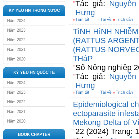
Tác giả:
Nguyễn
KỶ YẾU HN TRONG NƯỚC
Hưng
Tóm tắt
Tải về
Trích dẫn
Năm 2024
TìNH HìNH NHIễ
Năm 2023
(RATTUS ARGENT
Năm 2022
(RATTUS NORVEG
Năm 2021
THáP
Năm 2020
Số Nông nghiệp 2
KỶ YẾU HN QUỐC TẾ
Tác giả:
Nguyễn
Năm 2024
Hưng
Năm 2023
Tóm tắt
Tải về
Trích dẫn
Năm 2022
Epidemiological cha
ectoparasite infest
Năm 2021
Mekong Delta of V
Năm 2020
22 (2024) Trang: 
BOOK CHAPTER