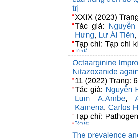
trị
XXIX (2023) Trang
Tác giả:
Nguyễn
Hưng
,
Lư Ái Tiên
Tạp chí: Tạp chí k
Tóm tắt
Octaarginine Impro
Nitazoxanide agai
11 (2022) Trang: 
Tác giả:
Nguyễn 
Lum A.Ambe
,
Kamena
,
Carlos H
Tạp chí: Pathoge
Tóm tắt
The prevalence and