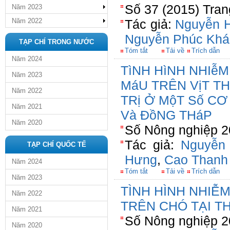
Số 37 (2015) Tran
Năm 2023
Năm 2022
Tác giả:
Nguyễn H
Nguyễn Phúc Khá
TẠP CHÍ TRONG NƯỚC
Tóm tắt
Tải về
Trích dẫn
Năm 2024
TìNH HìNH NHIễ
Năm 2023
MáU TRÊN VịT TH
Năm 2022
TRị Ở MộT Số CƠ
Năm 2021
Và ĐồNG THáP
Năm 2020
Số Nông nghiệp 2
Tác giả:
Nguyễn
TẠP CHÍ QUỐC TẾ
Hưng
,
Cao Thanh
Năm 2024
Tóm tắt
Tải về
Trích dẫn
Năm 2023
TÌNH HÌNH NHIỄ
Năm 2022
TRÊN CHÓ TẠI T
Năm 2021
Số Nông nghiệp 2
Năm 2020