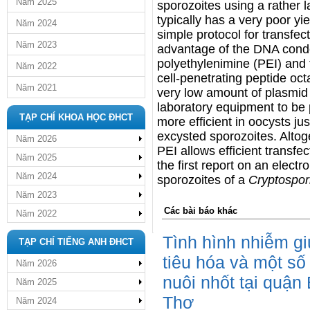
Năm 2025
sporozoites using a rather
typically has a very poor yie
Năm 2024
simple protocol for transfec
Năm 2023
advantage of the DNA conde
polyethylenimine (PEI) and 
Năm 2022
cell-penetrating peptide oct
Năm 2021
very low amount of plasmid
laboratory equipment to be
TẠP CHÍ KHOA HỌC ĐHCT
more efficient in oocysts jus
excysted sporozoites. Altoge
Năm 2026
PEI allows efficient transfec
Năm 2025
the first report on an electr
Năm 2024
sporozoites of a
Cryptospor
Năm 2023
Các bài báo khác
Năm 2022
Tình hình nhiễm gi
TẠP CHÍ TIẾNG ANH ĐHCT
tiêu hóa và một số 
Năm 2026
nuôi nhốt tại quận
Năm 2025
Thơ
Năm 2024