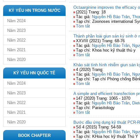
Octaarginine improves the efficacy 
KỶ YẾU HN TRONG NƯỚC
(2021) Trang: 18
Tác giả:
Nguyễn Hồ Bảo Trân
,
Tho
Năm 2024
Tạp chí: Zoonoses international 
Tóm tắt
Năm 2023
Thành phần loài giun sán ký sinh ở r
Năm 2022
XXVIII (2021) Trang: 68-76
Tác giả:
Nguyễn Hồ Bảo Trân
,
Ngu
Năm 2021
Tạp chí: Khoa hoc kỹ thuật thú y
Tóm tắt
Năm 2020
Khảo sát tình hình nhiễm giun sán k
4 (2020) Trang:
KỶ YẾU HN QUỐC TẾ
Tác giả:
Nguyễn Hồ Bảo Trân
,
Ngu
Tạp chí: Tạp chí Phòng chống Bệnh
Năm 2024
Tóm tắt
Năm 2023
A simple and efficient transfection 
147 (2020) Trang: 1065 - 1070
Năm 2022
Tác giả:
Nguyễn Hồ Bảo Trân
,
Die
Tạp chí: Parasitology
Năm 2021
Tóm tắt
Năm 2020
Bước đầu ứng dụng kỹ thuật PCR-RFL
Số 4 (2015) Trang: 54-59
Tác giả:
Nguyễn Hồ Bảo Trân
,
Ngu
BOOK CHAPTER
Tạp chí: KHoa học kỹ thuật Thú Y