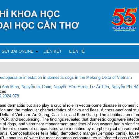
GỬI BÀI ONLINE
LIÊN KẾT
LIÊN HỆ
e ectoparasite infestation in domestic dogs in the Mekong Delta of Vietnam
i Anh Minh
,
Nguyễn thị Chúc
,
Nguyễn Hữu Hưng
,
Lư Ái Tiên
,
Nguyễn Phi Bằ
nces
IS.2024.078
and dermatitis but also play a crucial role in vector-borne disease in domesti
tion and the molecular characteristics of ticks and fleas. A cross-sectional 
Delta of Vietnam: An Giang, Can Tho, and Kien Giang. The identification of 
 PCR, and sequencing. The findings revealed that domestic dogs were infected
le of dogs, and veterinary management practices of dog owners had a significa
ifferent species of ectoparasites were identified by morphological characterist
anis, Ctenocephalides felis felis), demodectic mange (Demodex canis), louse
ks (R. sanguineus) were the most common ectoparasites in infected dogs (59.9