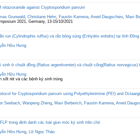
of nitazoxanide against Cryptosporidium parvum
mas Grunwald
,
Christiane Helm
,
Faustin Kamena
,
Arwid Daugschies
,
Maxi Be
Symposium 2021, Germany, 13-15/10/2021
ắn run (Cylindrophis ruffus) và rắn bông súng (Enhydris enhdris) tại tỉnh Đồn
yễn Hữu Hưng
ý sinh ở chuột đồng (Rattus argentiventer) và chuột cống(Rattus norvegicus) 
yễn Hữu Hưng
 sốt rét và các bệnh ký sinh trùng
protocol for Cryptosporidium parvum using Polyethylenimine (PEI) and Octaarg
ter Seebach
,
Wanpeng Zheng
,
Maxi Berberich
,
Faustin Kamena
,
Arwid Daugs
P trong định danh các loài giun móc ký sinh trên chó
yễn Hữu Hưng
,
Lữ Ngọc Thảo