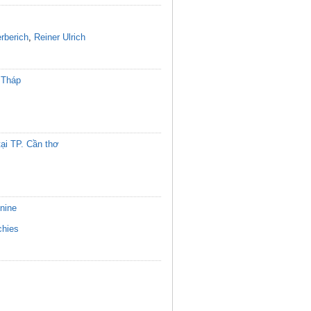
rberich
,
Reiner Ulrich
g Tháp
tại TP. Cần thơ
inine
chies