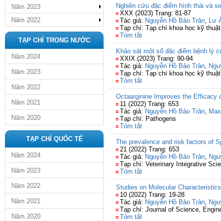
Nghiên cứu đặc điểm hình thái và sin
Năm 2023
XXX (2023) Trang: 81-87
Năm 2022
Tác giả:
Nguyễn Hồ Bảo Trân
,
Lư Á
Tạp chí: Tạp chí khoa học kỹ thuật
Tóm tắt
TẠP CHÍ TRONG NƯỚC
Khảo sát một số đặc điểm bệnh lý của
Năm 2024
XXIX (2023) Trang: 90-94
Tác giả:
Nguyễn Hồ Bảo Trân
,
Ngu
Năm 2023
Tạp chí: Tạp chí khoa học kỹ thuật
Tóm tắt
Năm 2022
Octaarginine Improves the Efficacy 
Năm 2021
11 (2022) Trang: 653
Tác giả:
Nguyễn Hồ Bảo Trân
,
Maxi
Năm 2020
Tạp chí: Pathogens
Tóm tắt
TẠP CHÍ QUỐC TẾ
The prevalence and risk factors of S
21 (2022) Trang: 653
Năm 2024
Tác giả:
Nguyễn Hồ Bảo Trân
,
Ngu
Tạp chí: Veterinary Integrative Sci
Năm 2023
Tóm tắt
Năm 2022
Studies on Molecular Characteristics
10 (2022) Trang: 19-28
Năm 2021
Tác giả:
Nguyễn Hồ Bảo Trân
,
Ngu
Tạp chí: Journal of Science, Engin
Năm 2020
Tóm tắt