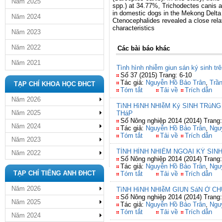
Năm 2025
spp.) at 34.77%, Trichodectes canis
in domestic dogs in the Mekong Delta
Năm 2024
Ctenocephalides revealed a close rela
characteristics
Năm 2023
Năm 2022
Các bài báo khác
Năm 2021
Tình hình nhiễm giun sán ký sinh tr
Số 37 (2015) Trang: 6-10
Tác giả:
Nguyễn Hồ Bảo Trân
,
Trầ
TẠP CHÍ KHOA HỌC ĐHCT
Tóm tắt
Tải về
Trích dẫn
Năm 2026
TìNH HìNH NHIễM Ký SINH TRùNG
Năm 2025
THáP
Số Nông nghiệp 2014 (2014) Trang:
Năm 2024
Tác giả:
Nguyễn Hồ Bảo Trân
,
Ngu
Tóm tắt
Tải về
Trích dẫn
Năm 2023
TÌNH HÌNH NHIỄM NGOẠI KÝ SIN
Năm 2022
Số Nông nghiệp 2014 (2014) Trang:
Tác giả:
Nguyễn Hồ Bảo Trân
,
Ngu
TẠP CHÍ TIẾNG ANH ĐHCT
Tóm tắt
Tải về
Trích dẫn
Năm 2026
TìNH HìNH NHIễM GIUN SáN Ở C
Số Nông nghiệp 2014 (2014) Trang:
Năm 2025
Tác giả:
Nguyễn Hồ Bảo Trân
,
Ngu
Tóm tắt
Tải về
Trích dẫn
Năm 2024