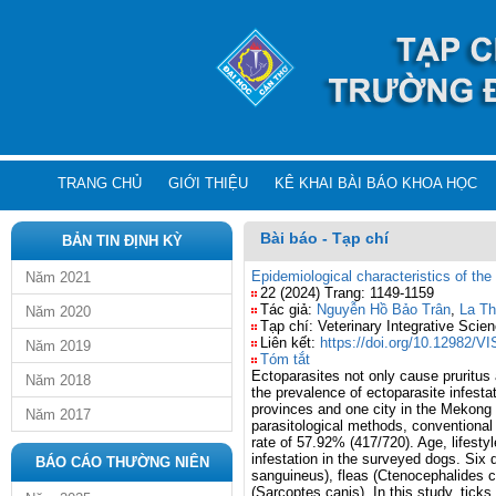
TRANG CHỦ
GIỚI THIỆU
KÊ KHAI BÀI BÁO KHOA HỌC
Bài báo - Tạp chí
BẢN TIN ĐỊNH KỲ
Epidemiological characteristics of th
Năm 2021
22 (2024) Trang: 1149-1159
Tác giả:
Nguyễn Hồ Bảo Trân
,
La Th
Năm 2020
Tạp chí: Veterinary Integrative Scie
Liên kết:
https://doi.org/10.12982/V
Năm 2019
Tóm tắt
Ectoparasites not only cause pruritus 
Năm 2018
the prevalence of ectoparasite infesta
provinces and one city in the Mekong 
Năm 2017
parasitological methods, conventional
rate of 57.92% (417/720). Age, lifesty
infestation in the surveyed dogs. Six d
BÁO CÁO THƯỜNG NIÊN
sanguineus), fleas (Ctenocephalides c
(Sarcoptes canis). In this study, tic