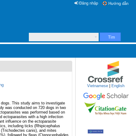
Đăng nhập
Hướng dẫn
Tìm
ng
Vietnamese
|
English
c dogs. This study aims to investigate
study was conducted on 720 dogs in two
ectoparasites was performed based on
 ectoparasites with a high infection
nt influence on the ectoparasite
ics, including ticks (Rhipicephalus
 (Trichodectes canis), and mites
5%), followed by fleas (Ctenocephalides