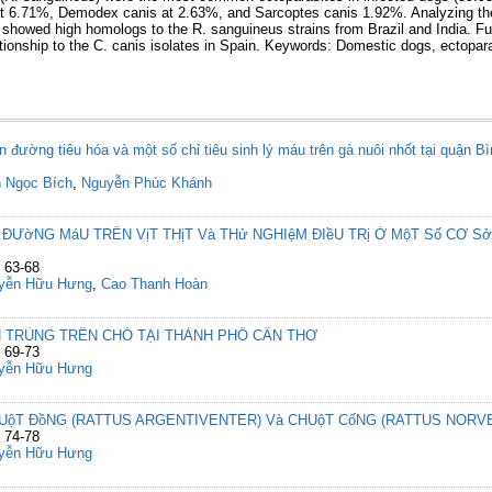
 at 6.71%, Demodex canis at 2.63%, and Sarcoptes canis 1.92%. Analyzing t
 showed high homologs to the R. sanguineus strains from Brazil and India. F
tionship to the C. canis isolates in Spain. Keywords: Domestic dogs, ectopar
ên đường tiêu hóa và một số chỉ tiêu sinh lý máu trên gà nuôi nhốt tại quận 
n Ngọc Bích
,
Nguyễn Phúc Khánh
 ĐƯờNG MáU TRÊN VịT THịT Và THử NGHIệM ĐIềU TRị Ở MộT Số CƠ Sở
 63-68
yễn Hữu Hưng
,
Cao Thanh Hoàn
H TRÙNG TRÊN CHÓ TẠI THÀNH PHỐ CẦN THƠ
 69-73
yễn Hữu Hưng
HUộT ĐồNG (RATTUS ARGENTIVENTER) Và CHUộT CốNG (RATTUS NORVE
 74-78
yễn Hữu Hưng