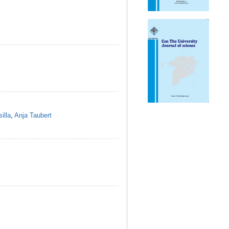
illa
,
Anja Taubert