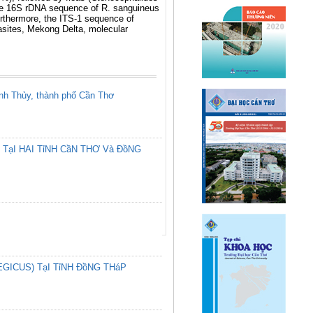
he 16S rDNA sequence of R. sanguineus
urthermore, the ITS-1 sequence of
asites, Mekong Delta, molecular
Bình Thủy, thành phố Cần Thơ
 TạI HAI TỉNH CầN THƠ Và ĐồNG
GICUS) TạI TỉNH ĐồNG THáP