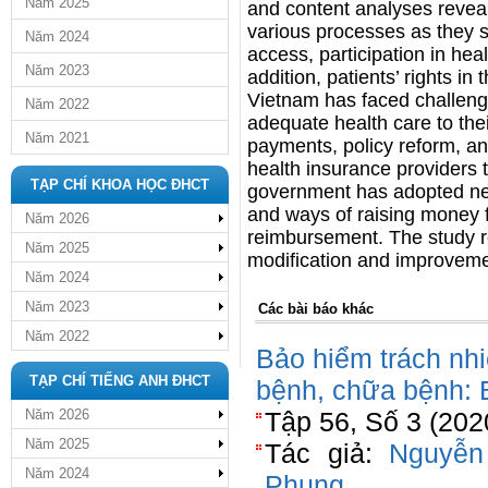
Năm 2025
and content analyses reveals
various processes as they s
Năm 2024
access, participation in hea
Năm 2023
addition, patients’ rights in
Vietnam has faced challeng
Năm 2022
adequate health care to the
Năm 2021
payments, policy reform, and 
health insurance providers 
TẠP CHÍ KHOA HỌC ĐHCT
government has adopted new
and ways of raising money f
Năm 2026
reimbursement. The study 
Năm 2025
modification and improvemen
Năm 2024
Năm 2023
Các bài báo khác
Năm 2022
Bảo hiểm trách nh
TẠP CHÍ TIẾNG ANH ĐHCT
bệnh, chữa bệnh: B
Năm 2026
Tập 56, Số 3 (202
Năm 2025
Tác giả:
Nguyễn
Năm 2024
Phung