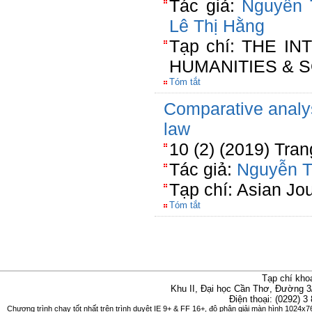
Tác giả:
Nguyễn 
Lê Thị Hằng
Tạp chí: THE I
HUMANITIES & S
Tóm tắt
Comparative analys
law
10 (2) (2019) Tra
Tác giả:
Nguyễn T
Tạp chí: Asian J
Tóm tắt
Tạp chí kho
Khu II, Đại học Cần Thơ, Đường 3
Điện thoại: (0292) 3
Chương trình chạy tốt nhất trên trình duyệt IE 9+ & FF 16+, độ phân giải màn hình 1024x76