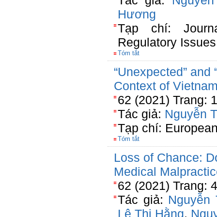
Tác giả:
Nguyễn
Hương
Tạp chí: Journ
Regulatory Issues
Tóm tắt
“Unexpected” and “
Context of Vietna
62 (2021) Trang: 
Tác giả:
Nguyễn T
Tạp chí: European
Tóm tắt
Loss of Chance: Do
Medical Malpracti
62 (2021) Trang: 
Tác giả:
Nguyễn 
Lê Thị Hằng
,
Ngu