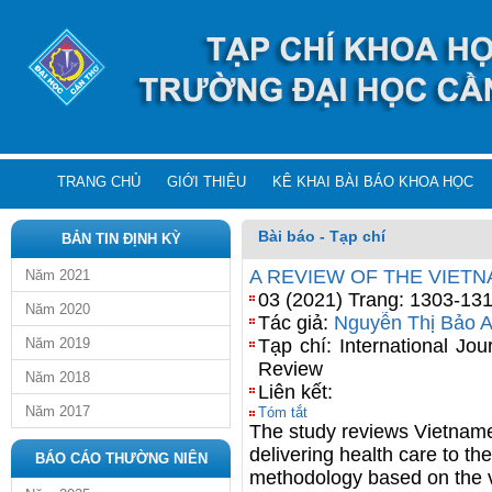
TRANG CHỦ
GIỚI THIỆU
KÊ KHAI BÀI BÁO KHOA HỌC
Bài báo - Tạp chí
BẢN TIN ĐỊNH KỲ
A REVIEW OF THE VIET
Năm 2021
03 (2021) Trang: 1303-13
Năm 2020
Tác giả:
Nguyễn Thị Bảo 
Năm 2019
Tạp chí: International Jou
Review
Năm 2018
Liên kết:
Năm 2017
Tóm tắt
The study reviews Vietnam
delivering health care to th
BÁO CÁO THƯỜNG NIÊN
methodology based on the v