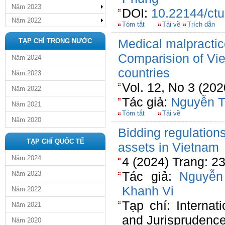
Năm 2023
DOI:
10.22144/ctu
Năm 2022
Tóm tắt
Tải về
Trích dẫn
Medical malpractice
TẠP CHÍ TRONG NƯỚC
Comparision of Vi
Năm 2024
countries
Năm 2023
Vol. 12, No 3 (202
Năm 2022
Tác giả:
Nguyễn T
Năm 2021
Tóm tắt
Tải về
Năm 2020
Bidding regulations
TẠP CHÍ QUỐC TẾ
assets in Vietnam
Năm 2024
4 (2024) Trang: 2
Tác giả:
Nguyễn
Năm 2023
Khanh Vi
Năm 2022
Tạp chí: Internat
Năm 2021
and Jurisprudenc
Năm 2020