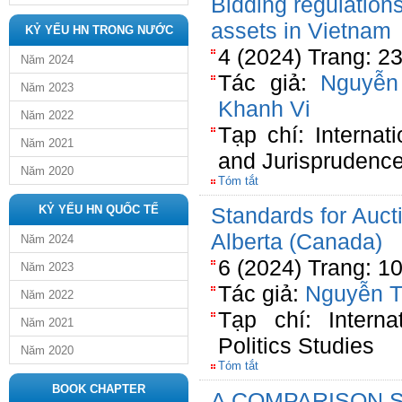
Bidding regulations
assets in Vietnam
KỶ YẾU HN TRONG NƯỚC
4 (2024) Trang: 2
Năm 2024
Tác giả:
Nguyễn
Năm 2023
Khanh Vi
Năm 2022
Tạp chí: Internat
Năm 2021
and Jurisprudenc
Năm 2020
Tóm tắt
KỶ YẾU HN QUỐC TẾ
Standards for Auct
Alberta (Canada)
Năm 2024
6 (2024) Trang: 1
Năm 2023
Tác giả:
Nguyễn T
Năm 2022
Tạp chí: Intern
Năm 2021
Politics Studies
Năm 2020
Tóm tắt
BOOK CHAPTER
A COMPARISON 