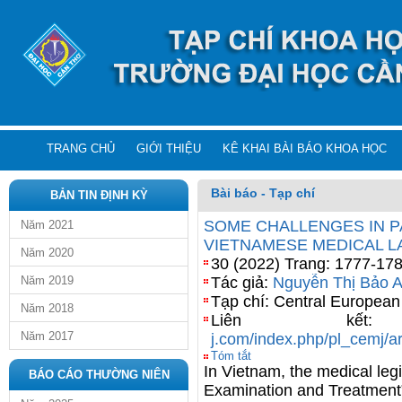
TRANG CHỦ
GIỚI THIỆU
KÊ KHAI BÀI BÁO KHOA HỌC
Bài báo - Tạp chí
BẢN TIN ĐỊNH KỲ
SOME CHALLENGES IN PA
Năm 2021
VIETNAMESE MEDICAL L
Năm 2020
30 (2022) Trang: 1777-17
Năm 2019
Tác giả:
Nguyễn Thị Bảo 
Tạp chí: Central Europea
Năm 2018
Liên k
Năm 2017
j.com/index.php/pl_cemj/ar
Tóm tắt
In Vietnam, the medical leg
BÁO CÁO THƯỜNG NIÊN
Examination and Treatment” 