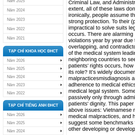
Năm 2025
Criminal Law, and Administra
extent, all of these laws don
Năm 2024
ironically, people assume t
Năm 2023
strong protection. To their 
impractical to solve suits 
Năm 2022
occurs. There are alarming 
Năm 2021
violations year by year due
overlapping, and contradict
TẠP CHÍ KHOA HỌC ĐHCT
of the medical system leadin
neighboring countries to see
Năm 2026
patients’ rights occurs, how
Năm 2025
its role? It’s widely docume
Năm 2024
malpracticesmisdiagnosis 
adherence to medical ethics
Năm 2023
medical legal system. Some
Năm 2022
passively only through admin
patients' dignity. This paper
TẠP CHÍ TIẾNG ANH ĐHCT
above issues: Vietnamese m
Năm 2026
medical malpractices, and ho
suggest some benchmarks to
Năm 2025
other developing or develo
Năm 2024