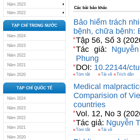
Năm 2023
Các bài báo khác
Năm 2022
Bảo hiểm trách nh
TẠP CHÍ TRONG NƯỚC
bệnh, chữa bệnh: B
Năm 2024
Tập 56, Số 3 (202
Năm 2023
Tác giả:
Nguyễn
Năm 2022
Phung
Năm 2021
DOI:
10.22144/ctu
Tóm tắt
Tải về
Trích dẫn
Năm 2020
Medical malpractice
TẠP CHÍ QUỐC TẾ
Comparision of Vi
Năm 2024
countries
Năm 2023
Vol. 12, No 3 (202
Năm 2022
Tác giả:
Nguyễn T
Năm 2021
Tóm tắt
Tải về
Năm 2020