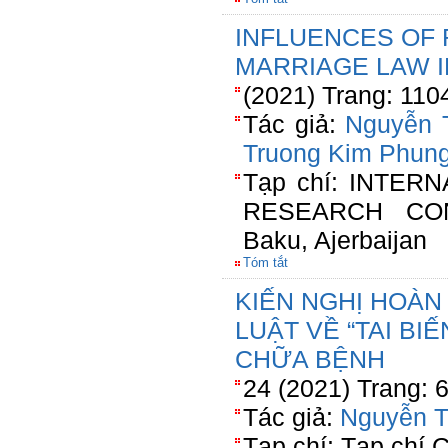
INFLUENCES OF 
MARRIAGE LAW I
(2021) Trang: 110
Tác giả:
Nguyễn 
Truong Kim Phun
Tạp chí: INTER
RESEARCH CON
Baku, Ajerbaijan
Tóm tắt
KIẾN NGHỊ HOÀN
LUẬT VỀ “TAI BI
CHỮA BỆNH
24 (2021) Trang: 
Tác giả:
Nguyễn T
Tạp chí: Tạp chí