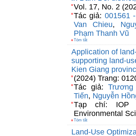
Vol. 17, No. 2 (20
Tác giả:
001561 
Van Chieu
,
Ngu
Phạm Thanh Vũ
Tóm tắt
Application of lan
supporting land-use
Kien Giang provin
(2024) Trang: 012
Tác giả:
Trương
Tiến
,
Nguyễn Hồn
Tạp chí: IOP 
Environmental Sc
Tóm tắt
Land-Use Optimizat