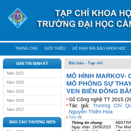
TRANG CHỦ
GIỚI THIỆU
KÊ KHAI BÀI BÁO KHOA HỌC
Bài báo - Tạp chí
BẢN TIN ĐỊNH KỲ
Năm 2021
MÔ HÌNH MARKOV-
MÔ PHỎNG SỰ THAY
Năm 2020
VEN BIỂN ĐỒNG B
Năm 2019
Số Công nghệ TT 2015 (20
Năm 2018
Tác giả:
Trương Chí Q
Năm 2017
Nguyễn Thiên Hoa
Tóm tắt
BÁO CÁO THƯỜNG NIÊN
Thông tin chung:
ABSTR
Ngày nhận:
19/09/2015
The Meko