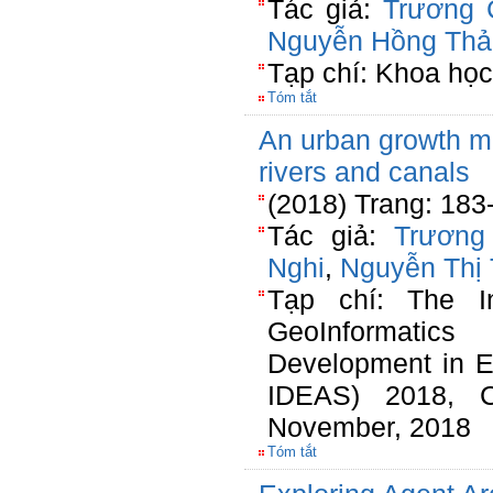
Tác giả:
Trương 
Nguyễn Hồng Thả
Tạp chí: Khoa họ
Tóm tắt
An urban growth mo
rivers and canals
(2018) Trang: 183
Tác giả:
Trương
Nghi
,
Nguyễn Thị 
Tạp chí: The In
GeoInformatics 
Development in E
IDEAS) 2018, C
November, 2018
Tóm tắt