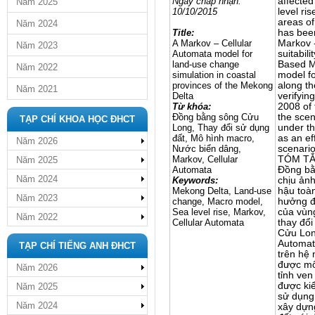
Ngày chấp nhận:
affected
Năm 2025
10/10/2015
level ris
areas of
Năm 2024
Title:
has bee
A Markov – Cellular
Markov -
Năm 2023
Automata model for
suitabil
land-use change
Based M
Năm 2022
simulation in coastal
model fo
provinces of the Mekong
along th
Năm 2021
Delta
verifyin
Từ khóa:
2008 of 
Đồng bằng sông Cửu
the scen
TẠP CHÍ KHOA HỌC ĐHCT
Long, Thay đổi sử dụng
under th
đất, Mô hình macro,
as an ef
Năm 2026
Nước biển dâng,
scenario
Markov, Cellular
TÓM T
Năm 2025
Automata
Đồng bằ
Năm 2024
Keywords:
chịu ản
Mekong Delta, Land-use
hậu toà
Năm 2023
change, Macro model,
hưởng đ
Sea level rise, Markov,
của vùn
Năm 2022
Cellular Automata
thay đổi
Cửu Lon
Automata
TẠP CHÍ TIẾNG ANH ĐHCT
trên hệ
được mô
Năm 2026
tỉnh ve
được ki
Năm 2025
sử dụng
Năm 2024
xây dựn