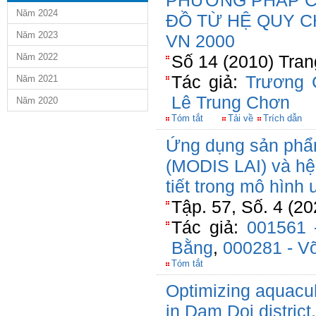
PHƯƠNG PHÁP C
Năm 2024
ĐỒ TỪ HỆ QUY C
Năm 2023
VN 2000
Năm 2022
Số 14 (2010) Tran
Tác giả:
Trương 
Năm 2021
Lê Trung Chơn
Năm 2020
Tóm tắt
Tải về
Trích dẫn
Ứng dụng sản phẩm 
(MODIS LAI) và hệ 
tiết trong mô hình
Tập. 57, Số. 4 (20
Tác giả:
001561 
Bằng
,
000281 - V
Tóm tắt
Optimizing aquacul
in Dam Doi distric