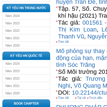
huyện Trần Đề, tỉn
Tập. 57, Số. Chuy
KỶ YẾU HN TRONG NƯỚC
khí hậu (2021) Tr
Năm 2024
Tác giả:
001561 
Năm 2023
Thị Kim Loan
,
L
Năm 2022
Thanh Vũ
,
Nguyễn
Năm 2021
Tóm tắt
Năm 2020
Mô phỏng sự thay đ
KỶ YẾU HN QUỐC TẾ
động của hạn, mặn
tỉnh Sóc Trăng
Năm 2024
Số Môi trường 201
Năm 2023
Tác giả:
Trương
Năm 2022
Nghi
,
Võ Quang M
Năm 2021
DOI:
10.22144/ctu
Năm 2020
Tóm tắt
Tải về
Trích dẫn
BOOK CHAPTER