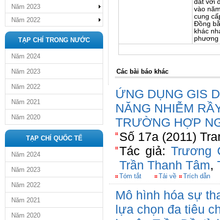
đất với 
Năm 2023
vào năm
cung cấ
Năm 2022
Đồng bằ
khác nh
phương 
TẠP CHÍ TRONG NƯỚC
Năm 2024
Năm 2023
Các bài báo khác
Năm 2022
ỨNG DỤNG GIS 
Năm 2021
NĂNG NHIỄM RẦY
Năm 2020
TRƯỜNG HỢP NG
Số 17a (2011) Tra
TẠP CHÍ QUỐC TẾ
Tác giả:
Trương 
Năm 2024
Trần Thanh Tâm
,
Năm 2023
Tóm tắt
Tải về
Trích dẫn
Năm 2022
Mô hình hóa sự tha
Năm 2021
lựa chọn đa tiêu c
Năm 2020