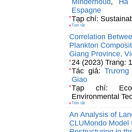
Minderhoud
,
Ha
Espagne
Tạp chí: Sustainab
Tóm tắt
Correlation Betwee
Plankton Composit
Giang Province, V
24 (2023) Trang: 
Tác giả:
Trương
Giao
Tạp chí: Ecol
Environmental Te
Tóm tắt
An Analysis of La
CLUMondo Model to
Restructuring in t