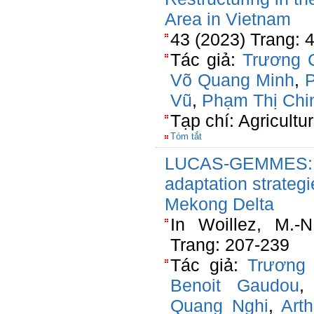
Area in Vietnam
43 (2023) Trang: 
Tác giả:
Trương 
Võ Quang Minh
,
P
Vũ
,
Phạm Thị Chi
Tạp chí: Agricultu
Tóm tắt
LUCAS-GEMMES: In
adaptation strateg
Mekong Delta
In Woillez, M.-
Trang: 207-239
Tác giả:
Trương
Benoit Gaudou
Quang Nghi
,
Arth