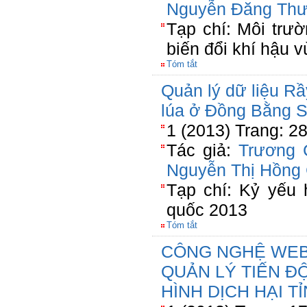
Nguyễn Đăng Th
Tạp chí: Môi trườ
biến đổi khí hậu
Tóm tắt
Quản lý dữ liệu Rầ
lúa ở Đồng Bằng 
1 (2013) Trang: 2
Tác giả:
Trương 
Nguyễn Thị Hồng
Tạp chí: Kỷ yếu 
quốc 2013
Tóm tắt
CÔNG NGHỆ WEB
QUẢN LÝ TIẾN Đ
HÌNH DỊCH HẠI T