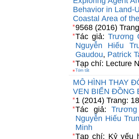
Exploring Agent Ar
Behavior in Land-
Coastal Area of t
9568 (2016) Trang
Tác giả:
Trương 
Nguyễn Hiếu Tr
Gaudou
,
Patrick T
Tạp chí: Lecture 
Tóm tắt
MÔ HÌNH THAY Đ
VEN BIỂN ĐỒNG
1 (2014) Trang: 1
Tác giả:
Trương
Nguyễn Hiếu Tru
Minh
Tạp chí: Kỷ yếu 