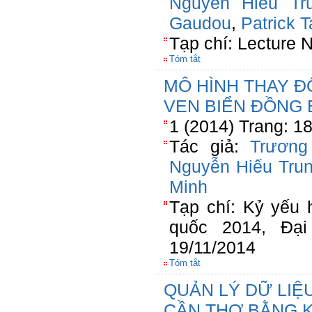
Nguyễn Hiếu Tr
Gaudou
,
Patrick T
Tạp chí: Lecture 
Tóm tắt
MÔ HÌNH THAY Đ
VEN BIỂN ĐỒNG
1 (2014) Trang: 1
Tác giả:
Trương
Nguyễn Hiếu Tru
Minh
Tạp chí: Kỷ yếu 
quốc 2014, Đạ
19/11/2014
Tóm tắt
QUẢN LÝ DỮ LI
CẦN THƠ BẰNG 