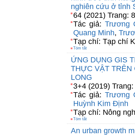
nghiên cứu ở tỉnh
64 (2021) Trang: 
Tác giả:
Trương 
Quang Minh
,
Trươ
Tạp chí: Tạp chí 
Tóm tắt
ỨNG DỤNG GIS T
THỰC VẬT TRÊN C
LONG
3+4 (2019) Trang:
Tác giả:
Trương 
Huỳnh Kim Định
Tạp chí: Nông ngh
Tóm tắt
An urban growth mo