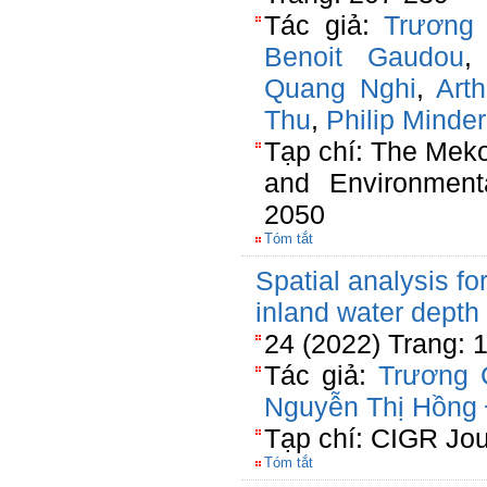
Tác giả:
Trương
Benoit Gaudou
Quang Nghi
,
Arth
Thu
,
Philip Minde
Tạp chí: The Mek
and Environmenta
2050
Tóm tắt
Spatial analysis fo
inland water depth
24 (2022) Trang: 
Tác giả:
Trương 
Nguyễn Thị Hồng 
Tạp chí: CIGR Jou
Tóm tắt