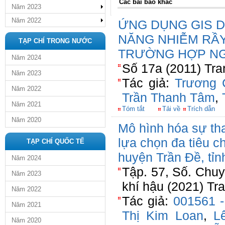
Các bài báo khác
Năm 2023
Năm 2022
ỨNG DỤNG GIS 
NĂNG NHIỄM RẦY
TẠP CHÍ TRONG NƯỚC
TRƯỜNG HỢP NG
Năm 2024
Số 17a (2011) Tra
Năm 2023
Tác giả:
Trương 
Năm 2022
Trần Thanh Tâm
,
Năm 2021
Tóm tắt
Tải về
Trích dẫn
Năm 2020
Mô hình hóa sự tha
lựa chọn đa tiêu c
TẠP CHÍ QUỐC TẾ
huyện Trần Đề, tỉn
Năm 2024
Tập. 57, Số. Chuy
Năm 2023
khí hậu (2021) Tr
Năm 2022
Tác giả:
001561 
Năm 2021
Thị Kim Loan
,
L
Năm 2020