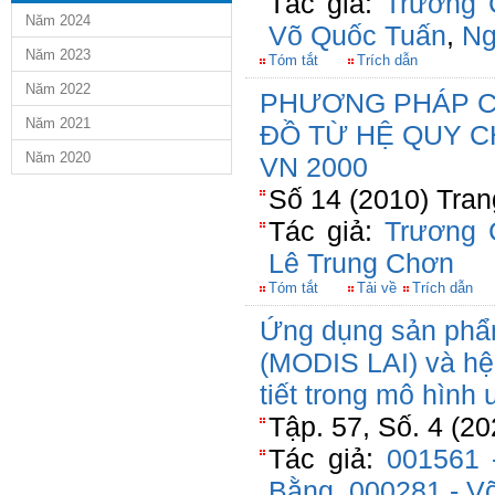
Tác giả:
Trương 
Năm 2024
Võ Quốc Tuấn
,
Ng
Năm 2023
Tóm tắt
Trích dẫn
Năm 2022
PHƯƠNG PHÁP C
Năm 2021
ĐỒ TỪ HỆ QUY C
Năm 2020
VN 2000
Số 14 (2010) Tran
Tác giả:
Trương 
Lê Trung Chơn
Tóm tắt
Tải về
Trích dẫn
Ứng dụng sản phẩm 
(MODIS LAI) và hệ 
tiết trong mô hình
Tập. 57, Số. 4 (20
Tác giả:
001561 
Bằng
,
000281 - V