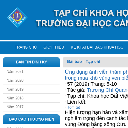
TRANG CHỦ
GIỚI THIỆU
KÊ KHAI BÀI BÁO KHOA HỌC
Bài báo - Tạp chí
BẢN TIN ĐỊNH KỲ
Ứng dụng ảnh viễn thám phâ
Năm 2021
trong mùa khô vùng ven b
Năm 2020
57 (2019) Trang: 5-10
Năm 2019
Tác giả:
Trương Chí Quan
Tạp chí: Khoa học Đất Vi
Năm 2018
Liên kết:
Năm 2017
Tóm tắt
Hiện tượng hạn hán và xâ
nghiêm trọng đến canh tác 
BÁO CÁO THƯỜNG NIÊN
vùng Đồng bằng sông Cửu L