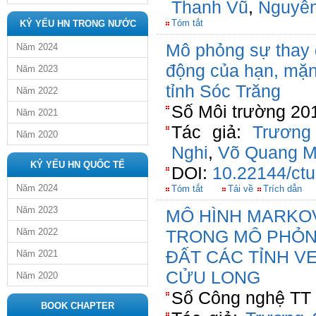
Thanh Vũ
,
Nguyễn
Tóm tắt
KỶ YẾU HN TRONG NƯỚC
Mô phỏng sự thay đ
Năm 2024
động của hạn, mặn
Năm 2023
tỉnh Sóc Trăng
Năm 2022
Số Môi trường 201
Năm 2021
Tác giả:
Trương
Năm 2020
Nghi
,
Võ Quang M
KỶ YẾU HN QUỐC TẾ
DOI:
10.22144/ctu
Năm 2024
Tóm tắt
Tải về
Trích dẫn
Năm 2023
MÔ HÌNH MARKO
Năm 2022
TRONG MÔ PHỎN
ĐẤT CÁC TỈNH V
Năm 2021
CỬU LONG
Năm 2020
Số Công nghệ TT 
BOOK CHAPTER