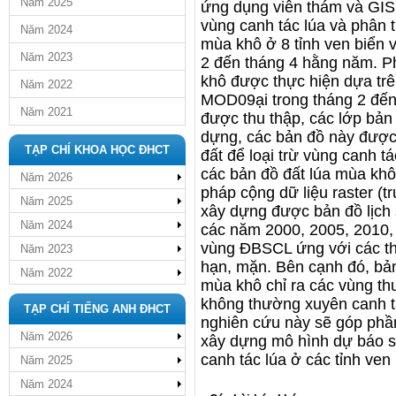
Năm 2025
ứng dụng viễn thám và GIS 
vùng canh tác lúa và phân tí
Năm 2024
mùa khô ở 8 tỉnh ven biển
Năm 2023
2 đến tháng 4 hằng năm. P
khô được thực hiện dựa tr
Năm 2022
MOD09ại trong tháng 2 đến
Năm 2021
được thu thập, các lớp bản
dựng, các bản đồ này được 
TẠP CHÍ KHOA HỌC ĐHCT
đất để loại trừ vùng canh t
các bản đồ đất lúa mùa kh
Năm 2026
pháp cộng dữ liệu raster (t
Năm 2025
xây dựng được bản đồ lịch 
Năm 2024
các năm 2000, 2005, 2010, 
vùng ĐBSCL ứng với các thờ
Năm 2023
hạn, mặn. Bên cạnh đó, bản
Năm 2022
mùa khô chỉ ra các vùng th
không thường xuyên canh t
TẠP CHÍ TIẾNG ANH ĐHCT
nghiên cứu này sẽ góp phần
Năm 2026
xây dựng mô hình dự báo s
canh tác lúa ở các tỉnh ven
Năm 2025
Năm 2024