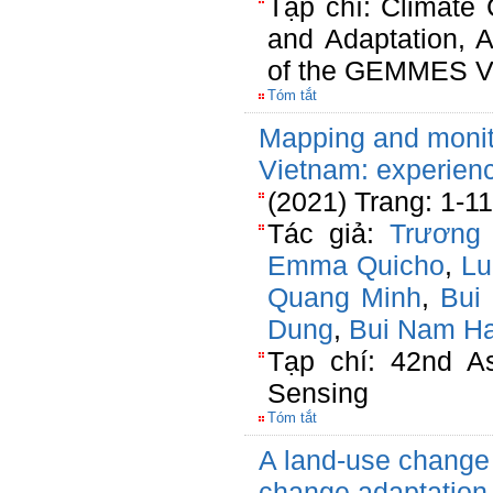
Tạp chí: Climate
and Adaptation,
of the GEMMES Vi
Tóm tắt
Mapping and monito
Vietnam: experien
(2021) Trang: 1-11
Tác giả:
Trương
Emma Quicho
,
Lu
Quang Minh
,
Bui
Dung
,
Bui Nam Ha
Tạp chí: 42nd A
Sensing
Tóm tắt
A land-use change 
change adaptation 