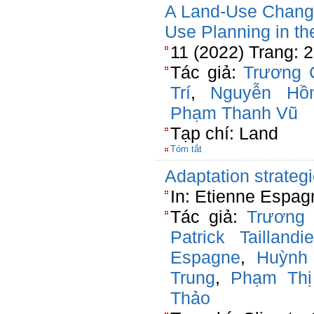
A Land-Use Change
Use Planning in 
11 (2022) Trang: 
Tác giả:
Trương 
Trí
,
Nguyễn Hồ
Phạm Thanh Vũ
Tạp chí: Land
Tóm tắt
Adaptation strateg
In: Etienne Espag
Tác giả:
Trương
Patrick Taillandie
Espagne
,
Huỳnh
Trung
,
Phạm Thị
Thảo