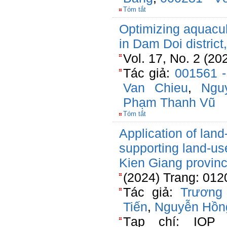
Tóm tắt
Optimizing aquacul
in Dam Doi distric
Vol. 17, No. 2 (20
Tác giả:
001561 
Van Chieu
,
Ngu
Phạm Thanh Vũ
Tóm tắt
Application of lan
supporting land-use
Kien Giang provin
(2024) Trang: 012
Tác giả:
Trương
Tiến
,
Nguyễn Hồn
Tạp chí: IOP 