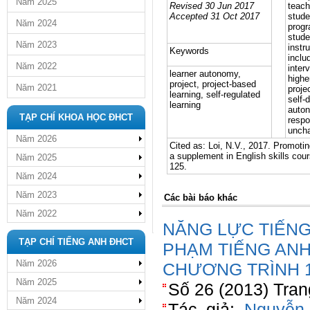
Năm 2025
Revised 30 Jun 2017
teach
Accepted 31 Oct 2017
stude
Năm 2024
progr
stude
Năm 2023
instr
Keywords
inclu
Năm 2022
inter
learner autonomy,
highe
project, project-based
Năm 2021
proje
learning, self-regulated
self-
learning
auton
TẠP CHÍ KHOA HỌC ĐHCT
respo
unch
Năm 2026
Cited as: Loi, N.V., 2017. Promoti
a supplement in English skills cou
Năm 2025
125.
Năm 2024
Năm 2023
Các bài báo khác
Năm 2022
NĂNG LỰC TIẾNG
TẠP CHÍ TIẾNG ANH ĐHCT
PHẠM TIẾNG AN
Năm 2026
CHƯƠNG TRÌNH 1
Năm 2025
Số 26 (2013) Tran
Năm 2024
Tác giả:
Nguyễn