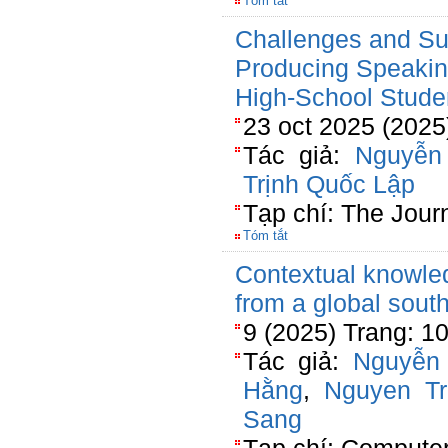
Tóm tắt
Challenges and Sus
Producing Speakin
High-School Studen
23 oct 2025 (2025
Tác giả:
Nguyễn
Trịnh Quốc Lập
Tạp chí: The Jour
Tóm tắt
Contextual knowl
from a global south
9 (2025) Trang: 1
Tác giả:
Nguyễn
Hằng
,
Nguyen T
Sang