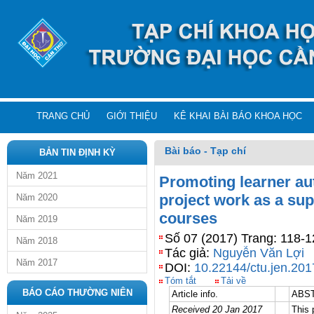
TRANG CHỦ
GIỚI THIỆU
KÊ KHAI BÀI BÁO KHOA HỌC
Bài báo - Tạp chí
BẢN TIN ĐỊNH KỲ
Năm 2021
Promoting learner a
project work as a sup
Năm 2020
courses
Năm 2019
Số 07 (2017) Trang: 118-1
Năm 2018
Tác giả:
Nguyễn Văn Lợi
Năm 2017
DOI:
10.22144/ctu.jen.201
Tóm tắt
Tải về
BÁO CÁO THƯỜNG NIÊN
Article info.
ABS
Received 20 Jan 2017
This 