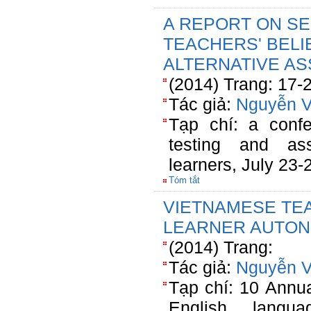
A REPORT ON S
TEACHERS' BEL
ALTERNATIVE A
(2014) Trang: 17-
Tác giả:
Nguyễn V
Tạp chí: a conf
testing and as
learners, July 23-
Tóm tắt
VIETNAMESE TEA
LEARNER AUTO
(2014) Trang:
Tác giả:
Nguyễn V
Tạp chí: 10 Ann
English langu