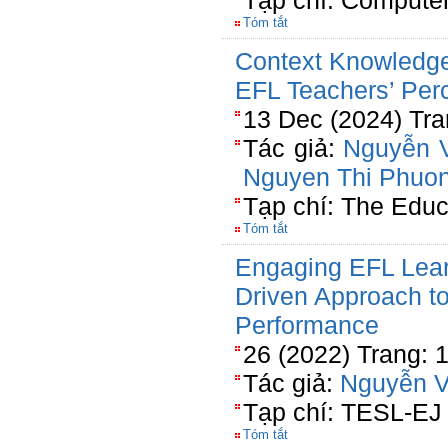
Tạp chí: Compute
Tóm tắt
Context Knowledg
EFL Teachers’ Per
13 Dec (2024) Tra
Tác giả:
Nguyễn 
Nguyen Thi Phuo
Tạp chí: The Educ
Tóm tắt
Engaging EFL Learn
Driven Approach t
Performance
26 (2022) Trang: 
Tác giả:
Nguyễn V
Tạp chí: TESL-EJ
Tóm tắt