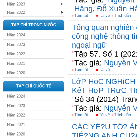
Năm 2023
Hằng
,
Đỗ Xuân Hả
Năm 2022
Tóm tắt
Tải về
Trích dẫn
TẠP CHÍ TRONG NƯỚC
Tổng quan nghiên 
công nghệ thông t
Năm 2024
ngoại ngữ
Năm 2023
Tập 57, Số 1 (202
Năm 2022
Tác giả:
Nguyễn V
Năm 2021
Tóm tắt
Tải về
Năm 2020
LớP HọC NGHịCH
TẠP CHÍ QUỐC TẾ
KếT HợP TRựC T
Năm 2024
Số 34 (2014) Tran
Năm 2023
Tác giả:
Nguyễn V
Tóm tắt
Tải về
Trích dẫn
Năm 2022
Năm 2021
CÁC YÊ?U TÔ? 
TIÊ?NG ANH CU?
Năm 2020