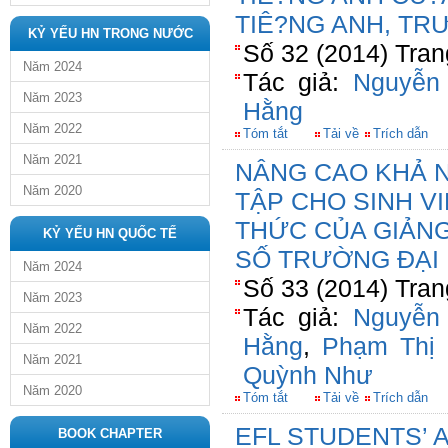
TIÊ?NG ANH, TR
KỶ YẾU HN TRONG NƯỚC
Số 32 (2014) Tran
Năm 2024
Tác giả:
Nguyễn
Năm 2023
Hằng
Năm 2022
Tóm tắt
Tải về
Trích dẫn
Năm 2021
NÂNG CAO KHẢ 
Năm 2020
TẬP CHO SINH VI
THỨC CỦA GIẢNG
KỶ YẾU HN QUỐC TẾ
SỐ TRƯỜNG ĐẠI
Năm 2024
Số 33 (2014) Tran
Năm 2023
Tác giả:
Nguyễn
Năm 2022
Hằng
,
Phạm Thị 
Năm 2021
Quỳnh Như
Năm 2020
Tóm tắt
Tải về
Trích dẫn
EFL STUDENTS’ 
BOOK CHAPTER