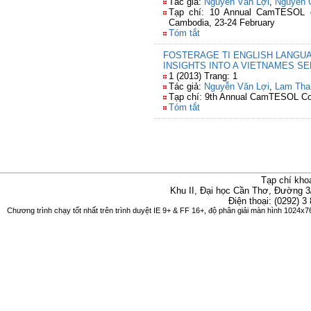
Tác giả:
Nguyễn Văn Lợi
,
Nguyễn G
Tạp chí: 10 Annual CamTESOL co
Cambodia, 23-24 February
Tóm tắt
FOSTERAGE TI ENGLISH LANGU
INSIGHTS INTO A VIETNAMES S
1 (2013) Trang: 1
Tác giả:
Nguyễn Văn Lợi
,
Lam Tha
Tạp chí: 9th Annual CamTESOL Co
Tóm tắt
Tạp chí kho
Khu II, Đại học Cần Thơ, Đường 3
Điện thoại: (0292) 3
Chương trình chạy tốt nhất trên trình duyệt IE 9+ & FF 16+, độ phân giải màn hình 1024x76