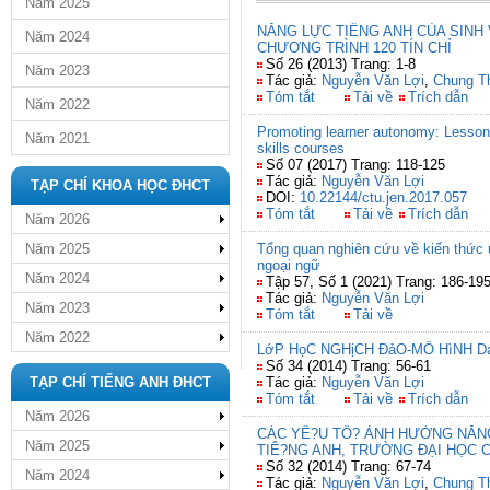
Năm 2025
NĂNG LỰC TIẾNG ANH CỦA SINH
Năm 2024
CHƯƠNG TRÌNH 120 TÍN CHỈ
Số 26 (2013) Trang: 1-8
Năm 2023
Tác giả:
Nguyễn Văn Lợi
,
Chung T
Tóm tắt
Tải về
Trích dẫn
Năm 2022
Promoting learner autonomy: Lesson 
Năm 2021
skills courses
Số 07 (2017) Trang: 118-125
Tác giả:
Nguyễn Văn Lợi
TẠP CHÍ KHOA HỌC ĐHCT
DOI:
10.22144/ctu.jen.2017.057
Tóm tắt
Tải về
Trích dẫn
Năm 2026
Năm 2025
Tổng quan nghiên cứu về kiến thức 
ngoại ngữ
Năm 2024
Tập 57, Số 1 (2021) Trang: 186-19
Tác giả:
Nguyễn Văn Lợi
Năm 2023
Tóm tắt
Tải về
Năm 2022
LớP HọC NGHịCH ĐảO-MÔ HìNH D
Số 34 (2014) Trang: 56-61
TẠP CHÍ TIẾNG ANH ĐHCT
Tác giả:
Nguyễn Văn Lợi
Tóm tắt
Tải về
Trích dẫn
Năm 2026
CÁC YÊ?U TÔ? ẢNH HƯỞNG NĂNG
Năm 2025
TIÊ?NG ANH, TRƯỜNG ĐẠI HỌC 
Số 32 (2014) Trang: 67-74
Năm 2024
Tác giả:
Nguyễn Văn Lợi
,
Chung T