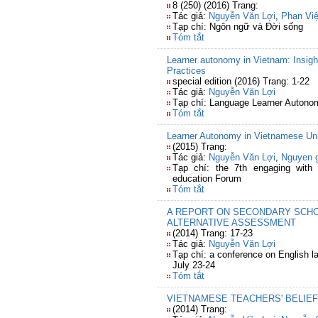
8 (250) (2016) Trang:
Tác giả:
Nguyễn Văn Lợi
,
Phan Việ
Tạp chí: Ngôn ngữ và Đời sống
Tóm tắt
Learner autonomy in Vietnam: Insigh
Practices
special edition (2016) Trang: 1-22
Tác giả:
Nguyễn Văn Lợi
Tạp chí: Language Learner Autonomy
Tóm tắt
Learner Autonomy in Vietnamese Uni
(2015) Trang:
Tác giả:
Nguyễn Văn Lợi
,
Nguyen g
Tạp chí: the 7th engaging with
education Forum
Tóm tắt
A REPORT ON SECONDARY SCHO
ALTERNATIVE ASSESSMENT
(2014) Trang: 17-23
Tác giả:
Nguyễn Văn Lợi
Tạp chí: a conference on English l
July 23-24
Tóm tắt
VIETNAMESE TEACHERS' BELIE
(2014) Trang: