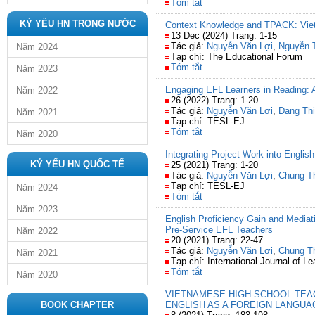
Tóm tắt
KỶ YẾU HN TRONG NƯỚC
Context Knowledge and TPACK: Vie
13 Dec (2024) Trang: 1-15
Tác giả:
Nguyễn Văn Lợi
,
Nguyễn 
Năm 2024
Tạp chí: The Educational Forum
Tóm tắt
Năm 2023
Engaging EFL Learners in Reading: 
Năm 2022
26 (2022) Trang: 1-20
Tác giả:
Nguyễn Văn Lợi
,
Dang Thi
Năm 2021
Tạp chí: TESL-EJ
Tóm tắt
Năm 2020
Integrating Project Work into Englis
KỶ YẾU HN QUỐC TẾ
25 (2021) Trang: 1-20
Tác giả:
Nguyễn Văn Lợi
,
Chung T
Tạp chí: TESL-EJ
Năm 2024
Tóm tắt
Năm 2023
English Proficiency Gain and Mediati
Pre-Service EFL Teachers
Năm 2022
20 (2021) Trang: 22-47
Tác giả:
Nguyễn Văn Lợi
,
Chung T
Năm 2021
Tạp chí: International Journal of 
Tóm tắt
Năm 2020
VIETNAMESE HIGH-SCHOOL TEA
BOOK CHAPTER
ENGLISH AS A FOREIGN LANGUA