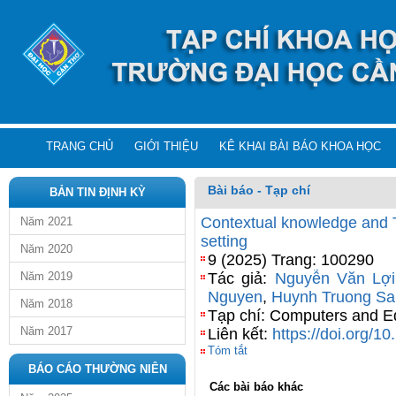
TRANG CHỦ
GIỚI THIỆU
KÊ KHAI BÀI BÁO KHOA HỌC
Bài báo - Tạp chí
BẢN TIN ĐỊNH KỲ
Contextual knowledge and 
Năm 2021
setting
Năm 2020
9 (2025) Trang: 100290
Năm 2019
Tác giả:
Nguyễn Văn Lợi
Nguyen
,
Huynh Truong S
Năm 2018
Tạp chí: Computers and E
Năm 2017
Liên kết:
https://doi.org/1
Tóm tắt
BÁO CÁO THƯỜNG NIÊN
Các bài báo khác