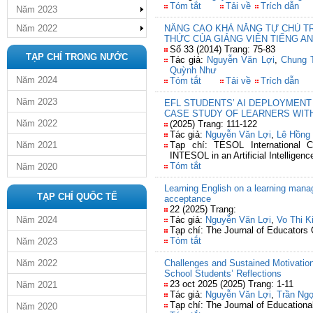
Tóm tắt
Tải về
Trích dẫn
Năm 2023
Năm 2022
NÂNG CAO KHẢ NĂNG TỰ CHỦ TR
THỨC CỦA GIẢNG VIÊN TIẾNG A
Số 33 (2014) Trang: 75-83
TẠP CHÍ TRONG NƯỚC
Tác giả:
Nguyễn Văn Lợi
,
Chung 
Quỳnh Như
Năm 2024
Tóm tắt
Tải về
Trích dẫn
Năm 2023
EFL STUDENTS’ AI DEPLOYMENT
CASE STUDY OF LEARNERS WIT
Năm 2022
(2025) Trang: 111-122
Tác giả:
Nguyễn Văn Lợi
,
Lê Hồng
Năm 2021
Tạp chí: TESOL International C
INTESOL in an Artificial Intelligen
Tóm tắt
Năm 2020
Learning English on a learning mana
TẠP CHÍ QUỐC TẾ
acceptance
22 (2025) Trang:
Năm 2024
Tác giả:
Nguyễn Văn Lợi
,
Vo Thi K
Tạp chí: The Journal of Educators 
Tóm tắt
Năm 2023
Năm 2022
Challenges and Sustained Motivation
School Students’ Reflections
23 oct 2025 (2025) Trang: 1-11
Năm 2021
Tác giả:
Nguyễn Văn Lợi
,
Trần Ng
Tạp chí: The Journal of Education
Năm 2020