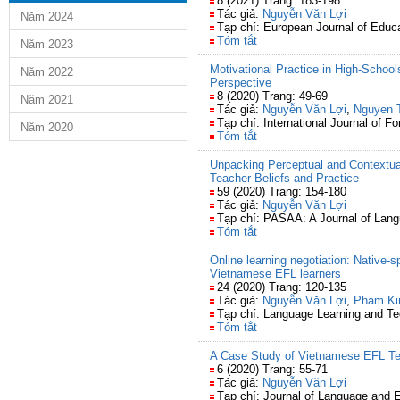
8 (2021) Trang: 183-198
Tác giả:
Nguyễn Văn Lợi
Năm 2024
Tạp chí: European Journal of Educ
Tóm tắt
Năm 2023
Motivational Practice in High-Schoo
Năm 2022
Perspective
8 (2020) Trang: 49-69
Năm 2021
Tác giả:
Nguyễn Văn Lợi
,
Nguyen 
Tạp chí: International Journal of 
Năm 2020
Tóm tắt
Unpacking Perceptual and Contextual
Teacher Beliefs and Practice
59 (2020) Trang: 154-180
Tác giả:
Nguyễn Văn Lợi
Tạp chí: PASAA: A Journal of Lang
Tóm tắt
Online learning negotiation: Native
Vietnamese EFL learners
24 (2020) Trang: 120-135
Tác giả:
Nguyễn Văn Lợi
,
Pham Ki
Tạp chí: Language Learning and T
Tóm tắt
A Case Study of Vietnamese EFL Tea
6 (2020) Trang: 55-71
Tác giả:
Nguyễn Văn Lợi
Tạp chí: Journal of Language and 