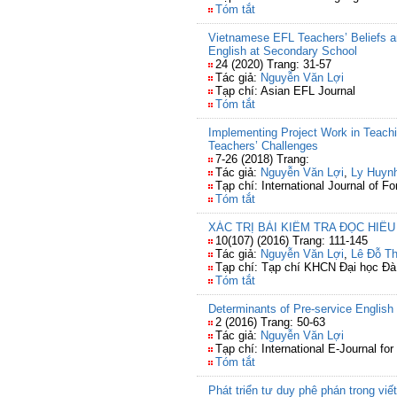
Tóm tắt
Vietnamese EFL Teachers’ Beliefs an
English at Secondary School
24 (2020) Trang: 31-57
Tác giả:
Nguyễn Văn Lợi
Tạp chí: Asian EFL Journal
Tóm tắt
Implementing Project Work in Teach
Teachers’ Challenges
7-26 (2018) Trang:
Tác giả:
Nguyễn Văn Lợi
,
Ly Huyn
Tạp chí: International Journal of 
Tóm tắt
XÁC TRỊ BÀI KIỂM TRA ĐỌC HIỂU
10(107) (2016) Trang: 111-145
Tác giả:
Nguyễn Văn Lợi
,
Lê Đỗ Th
Tạp chí: Tạp chí KHCN Đại học Đ
Tóm tắt
Determinants of Pre-service English t
2 (2016) Trang: 50-63
Tác giả:
Nguyễn Văn Lợi
Tạp chí: International E-Journal fo
Tóm tắt
Phát triển tư duy phê phán trong viế