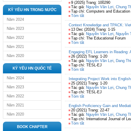
9 (2025) Trang: 100290
Tác giả:
Nguyễn Văn Lợi
,
Chung T
KỶ YẾU HN TRONG NƯỚC
Tạp chí: Computers and Education
Tóm tắt
Năm 2024
Context Knowledge and TPACK: Vie
Năm 2023
13 Dec (2024) Trang: 1-15
Tác giả:
Nguyễn Văn Lợi
,
Nguyễn 
Năm 2022
Tạp chí: The Educational Forum
Tóm tắt
Năm 2021
Engaging EFL Learners in Reading: 
Năm 2020
26 (2022) Trang: 1-20
Tác giả:
Nguyễn Văn Lợi
,
Dang Thi
Tạp chí: TESL-EJ
KỶ YẾU HN QUỐC TẾ
Tóm tắt
Năm 2024
Integrating Project Work into Englis
25 (2021) Trang: 1-20
Năm 2023
Tác giả:
Nguyễn Văn Lợi
,
Chung T
Tạp chí: TESL-EJ
Năm 2022
Tóm tắt
Năm 2021
English Proficiency Gain and Mediat
20 (2021) Trang: 22-47
Năm 2020
Tác giả:
Nguyễn Văn Lợi
,
Chung T
Tạp chí: International Journal of 
Tóm tắt
BOOK CHAPTER