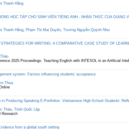
hị Thanh Hằng
ONG HỌC TẬP CHO SINH VIÊN TIẾNG ANH - NHẬN THỨC CỦA GIẢNG V
hị Thanh Hằng
,
Phạm Thị Mai Duyên
,
Trương Nguyễn Quỳnh Như
 STRATEGIES FOR WRITING: A COMPARATIVE CASE STUDY OF LEAR
 Thảo
rence 2025 Proceedings: Teaching English with INTESOL in an Artificial Inte
gement system: Factors influencing students' acceptance
im Thoa
Online
 in Producing Speaking E-Portfolios: Vietnamese High-School Students’ Refl
ọc Thảo
,
Trịnh Quốc Lập
al Research
idence from a global south setting