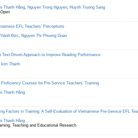
hị Thanh Hằng
,
Nguyen Trong Nguyen
,
Huynh Truong Sang
 Open
tnamese EFL Teachers’ Perceptions
Thành Đức
,
Nguyen Thi Phuong Doan
A Text-Driven Approach to Improve Reading Performance
 kim Thanh
h Proficiency Courses for Pre-Service Teachers’ Training
hị Thanh Hằng
ing Factors in Training: A Self-Evaluation of Vietnamese Pre-Service EFL Te
hị Thanh Hằng
Learning, Teaching and Educational Research