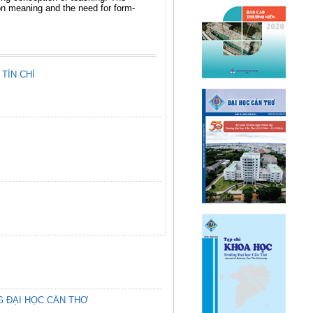
on meaning and the need for form-
TÍN CHỈ
G ĐẠI HỌC CẦN THƠ