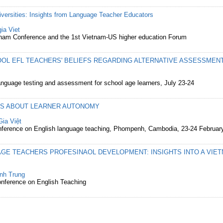
versities: Insights from Language Teacher Educators
ia Viet
etnam Conference and the 1st Vietnam-US higher education Forum
OL EFL TEACHERS' BELIEFS REGARDING ALTERNATIVE ASSESSMEN
anguage testing and assessment for school age learners, July 23-24
FS ABOUT LEARNER AUTONOMY
ia Việt
erence on English language teaching, Phompenh, Cambodia, 23-24 Februar
AGE TEACHERS PROFESINAOL DEVELOPMENT: INSIGHTS INTO A VIE
nh Trung
nference on English Teaching