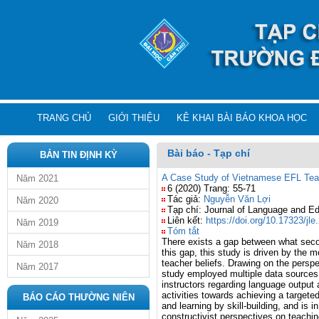
TRANG CHỦ
GIỚI THIỆU
KÊ KHAI BÀI BÁO KHOA HỌC
Bài báo - Tạp chí
BẢN TIN ĐỊNH KỲ
A Case Study of Vietnamese EFL Teac
Năm 2021
6 (2020) Trang: 55-71
Tác giả:
Nguyễn Văn Lợi
Năm 2020
Tạp chí: Journal of Language and E
Liên kết:
https://doi.org/10.17323/jl
Năm 2019
Tóm tắt
There exists a gap between what secon
Năm 2018
this gap, this study is driven by the
teacher beliefs. Drawing on the persp
Năm 2017
study employed multiple data sources 
instructors regarding language output
activities towards achieving a targeted
BÁO CÁO THƯỜNG NIÊN
and learning by skill-building, and is 
constructivist perspectives on teachi