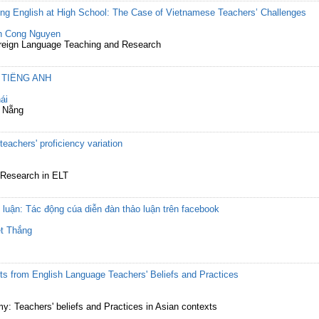
ing English at High School: The Case of Vietnamese Teachers’ Challenges
h Cong Nguyen
Foreign Language Teaching and Research
 TIẾNG ANH
ái
à Nẵng
eachers' proficiency variation
r Research in ELT
t luận: Tác động cúa diễn đàn thảo luận trên facebook
t Thắng
ts from English Language Teachers' Beliefs and Practices
: Teachers' beliefs and Practices in Asian contexts