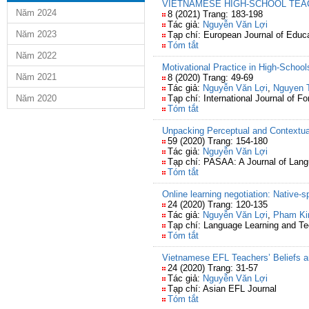
VIETNAMESE HIGH-SCHOOL TEAC
Năm 2024
8 (2021) Trang: 183-198
Tác giả:
Nguyễn Văn Lợi
Năm 2023
Tạp chí: European Journal of Educ
Tóm tắt
Năm 2022
Motivational Practice in High-Schoo
Năm 2021
8 (2020) Trang: 49-69
Tác giả:
Nguyễn Văn Lợi
,
Nguyen 
Năm 2020
Tạp chí: International Journal of 
Tóm tắt
Unpacking Perceptual and Contextual
59 (2020) Trang: 154-180
Tác giả:
Nguyễn Văn Lợi
Tạp chí: PASAA: A Journal of Lang
Tóm tắt
Online learning negotiation: Native
24 (2020) Trang: 120-135
Tác giả:
Nguyễn Văn Lợi
,
Pham Ki
Tạp chí: Language Learning and T
Tóm tắt
Vietnamese EFL Teachers’ Beliefs a
24 (2020) Trang: 31-57
Tác giả:
Nguyễn Văn Lợi
Tạp chí: Asian EFL Journal
Tóm tắt