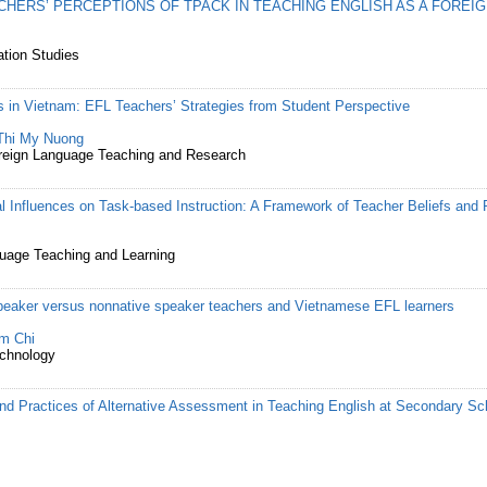
HERS’ PERCEPTIONS OF TPACK IN TEACHING ENGLISH AS A FOREI
ation Studies
ls in Vietnam: EFL Teachers’ Strategies from Student Perspective
Thi My Nuong
Foreign Language Teaching and Research
 Influences on Task-based Instruction: A Framework of Teacher Beliefs and 
uage Teaching and Learning
-speaker versus nonnative speaker teachers and Vietnamese EFL learners
m Chi
echnology
nd Practices of Alternative Assessment in Teaching English at Secondary Sc