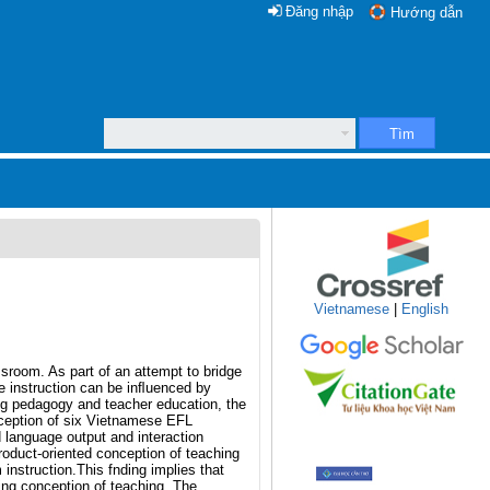
Đăng nhập
Hướng dẫn
Tìm
Vietnamese
|
English
sroom. As part of an attempt to bridge
e instruction can be inﬂuenced by
ing pedagogy and teacher education, the
onception of six Vietnamese EFL
 language output and interaction
product-oriented conception of teaching
 instruction.This fnding implies that
ing conception of teaching. The