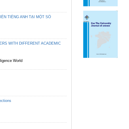
IÊN TIẾNG ANH TẠI MỘT SỐ
NERS WITH DIFFERENT ACADEMIC
lligence World
ections