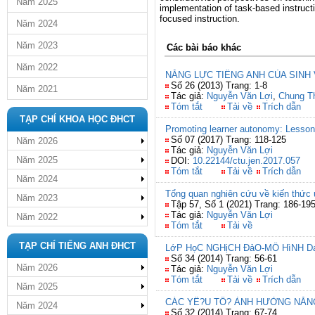
Năm 2025
implementation of task-based instruct
focused instruction.
Năm 2024
Năm 2023
Các bài báo khác
Năm 2022
NĂNG LỰC TIẾNG ANH CỦA SINH
Số 26 (2013) Trang: 1-8
Năm 2021
Tác giả:
Nguyễn Văn Lợi
,
Chung T
Tóm tắt
Tải về
Trích dẫn
TẠP CHÍ KHOA HỌC ĐHCT
Promoting learner autonomy: Lesson 
Số 07 (2017) Trang: 118-125
Năm 2026
Tác giả:
Nguyễn Văn Lợi
Năm 2025
DOI:
10.22144/ctu.jen.2017.057
Tóm tắt
Tải về
Trích dẫn
Năm 2024
Tổng quan nghiên cứu về kiến thức 
Năm 2023
Tập 57, Số 1 (2021) Trang: 186-19
Tác giả:
Nguyễn Văn Lợi
Năm 2022
Tóm tắt
Tải về
TẠP CHÍ TIẾNG ANH ĐHCT
LớP HọC NGHịCH ĐảO-MÔ HìNH D
Số 34 (2014) Trang: 56-61
Năm 2026
Tác giả:
Nguyễn Văn Lợi
Tóm tắt
Tải về
Trích dẫn
Năm 2025
CÁC YÊ?U TÔ? ẢNH HƯỞNG NĂNG
Năm 2024
Số 32 (2014) Trang: 67-74