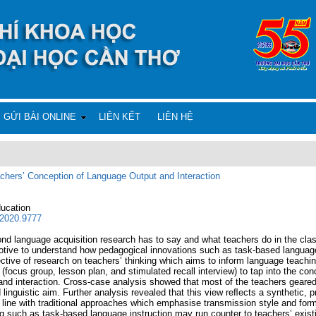
GỬI BÀI ONLINE
LIÊN KẾT
LIÊN HỆ
hers’ Conception of Language Output and Interaction
ducation
e.2020.9777
d language acquisition research has to say and what teachers do in the clas
 motive to understand how pedagogical innovations such as task-based languag
ective of research on teachers’ thinking which aims to inform language teach
(focus group, lesson plan, and stimulated recall interview) to tap into the c
 and interaction. Cross-case analysis showed that most of the teachers geared
 linguistic aim. Further analysis revealed that this view reﬂects a synthetic, 
in line with traditional approaches which emphasise transmission style and form
ng such as task-based language instruction may run counter to teachers’ exist