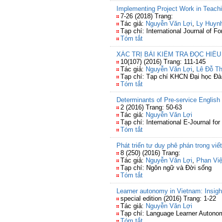
Implementing Project Work in Teach
7-26 (2018) Trang:
Tác giả:
Nguyễn Văn Lợi
,
Ly Huyn
Tạp chí: International Journal of 
Tóm tắt
XÁC TRỊ BÀI KIỂM TRA ĐỌC HIỂU
10(107) (2016) Trang: 111-145
Tác giả:
Nguyễn Văn Lợi
,
Lê Đỗ Th
Tạp chí: Tạp chí KHCN Đại học Đ
Tóm tắt
Determinants of Pre-service English t
2 (2016) Trang: 50-63
Tác giả:
Nguyễn Văn Lợi
Tạp chí: International E-Journal fo
Tóm tắt
Phát triển tư duy phê phán trong viế
8 (250) (2016) Trang:
Tác giả:
Nguyễn Văn Lợi
,
Phan Việ
Tạp chí: Ngôn ngữ và Đời sống
Tóm tắt
Learner autonomy in Vietnam: Insigh
special edition (2016) Trang: 1-22
Tác giả:
Nguyễn Văn Lợi
Tạp chí: Language Learner Autonomy
Tóm tắt