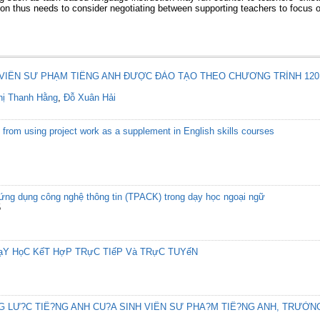
ion thus needs to consider negotiating between supporting teachers to focus 
 VIÊN SƯ PHẠM TIẾNG ANH ĐƯỢC ĐÀO TẠO THEO CHƯƠNG TRÌNH 120 
hị Thanh Hằng
,
Đỗ Xuân Hải
from using project work as a supplement in English skills courses
ứng dụng công nghệ thông tin (TPACK) trong dạy học ngoại ngữ
5
ạY HọC KếT HợP TRựC TIếP Và TRựC TUYếN
 LƯ?C TIÊ?NG ANH CU?A SINH VIÊN SƯ PHA?M TIÊ?NG ANH, TRƯỜN