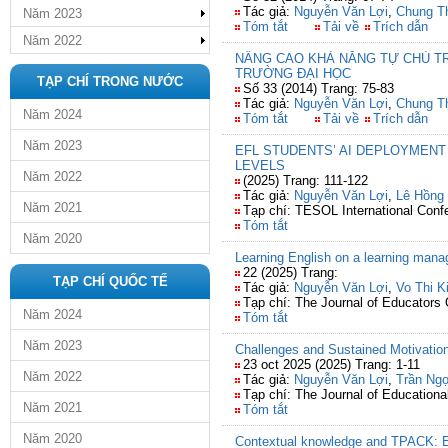
Tác giả:
Nguyễn Văn Lợi
,
Chung T
Năm 2023
Tóm tắt
Tải về
Trích dẫn
Năm 2022
NÂNG CAO KHẢ NĂNG TỰ CHỦ TR
TRƯỜNG ĐẠI HỌC
TẠP CHÍ TRONG NƯỚC
Số 33 (2014) Trang: 75-83
Tác giả:
Nguyễn Văn Lợi
,
Chung T
Năm 2024
Tóm tắt
Tải về
Trích dẫn
Năm 2023
EFL STUDENTS’ AI DEPLOYMENT
LEVELS
Năm 2022
(2025) Trang: 111-122
Tác giả:
Nguyễn Văn Lợi
,
Lê Hồng
Năm 2021
Tạp chí: TESOL International Confe
Tóm tắt
Năm 2020
Learning English on a learning mana
22 (2025) Trang:
TẠP CHÍ QUỐC TẾ
Tác giả:
Nguyễn Văn Lợi
,
Vo Thi K
Tạp chí: The Journal of Educators 
Năm 2024
Tóm tắt
Năm 2023
Challenges and Sustained Motivation
23 oct 2025 (2025) Trang: 1-11
Năm 2022
Tác giả:
Nguyễn Văn Lợi
,
Trần Ng
Tạp chí: The Journal of Education
Năm 2021
Tóm tắt
Năm 2020
Contextual knowledge and TPACK: Ev