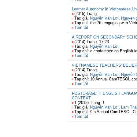
Learner Autonomy in Vietnamese Uni
(2015) Trang:
Tác giả:
Nguyễn Văn Lợi
,
Nguyen g
Tạp chí: the 7th engaging with Vi
Tóm tắt
A REPORT ON SECONDARY SCHO
(2014) Trang: 17-23
Tác giả:
Nguyễn Văn Lợi
Tạp chí: a conference on English l
Tóm tắt
VIETNAMESE TEACHERS' BELIE
(2014) Trang:
Tác giả:
Nguyễn Văn Lợi
,
Nguyễn G
Tạp chí: 10 Annual CamTESOL conf
Tóm tắt
FOSTERAGE TI ENGLISH LANGU
CONTEXT
1 (2013) Trang: 1
Tác giả:
Nguyễn Văn Lợi
,
Lam Tha
Tạp chí: 9th Annual CamTESOL Co
Tóm tắt