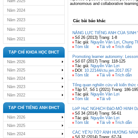
Năm 2025
autonomous and collaborative learning 
Năm 2024
Năm 2023
Các bài báo khác
Năm 2022
NĂNG LỰC TIẾNG ANH CỦA SINH
Số 26 (2013) Trang: 1-8
Năm 2021
Tác giả:
Nguyễn Văn Lợi
,
Chung T
Tóm tắt
Tải về
Trích dẫn
TẠP CHÍ KHOA HỌC ĐHCT
Promoting learner autonomy: Lesson 
Số 07 (2017) Trang: 118-125
Năm 2026
Tác giả:
Nguyễn Văn Lợi
Năm 2025
DOI:
10.22144/ctu.jen.2017.057
Tóm tắt
Tải về
Trích dẫn
Năm 2024
Tổng quan nghiên cứu về kiến thức 
Năm 2023
Tập 57, Số 1 (2021) Trang: 186-19
Tác giả:
Nguyễn Văn Lợi
Năm 2022
Tóm tắt
Tải về
TẠP CHÍ TIẾNG ANH ĐHCT
LớP HọC NGHịCH ĐảO-MÔ HìNH D
Số 34 (2014) Trang: 56-61
Năm 2026
Tác giả:
Nguyễn Văn Lợi
Tóm tắt
Tải về
Trích dẫn
Năm 2025
CÁC YÊ?U TÔ? ẢNH HƯỞNG NĂNG
Năm 2024
Số 32 (2014) Trang: 67-74