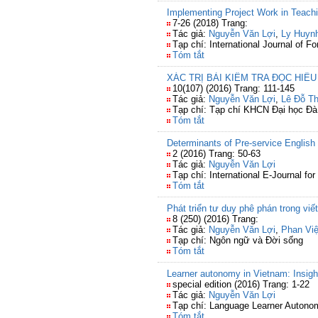
Implementing Project Work in Teach
7-26 (2018) Trang:
Tác giả:
Nguyễn Văn Lợi
,
Ly Huyn
Tạp chí: International Journal of 
Tóm tắt
XÁC TRỊ BÀI KIỂM TRA ĐỌC HIỂU
10(107) (2016) Trang: 111-145
Tác giả:
Nguyễn Văn Lợi
,
Lê Đỗ Th
Tạp chí: Tạp chí KHCN Đại học Đ
Tóm tắt
Determinants of Pre-service English t
2 (2016) Trang: 50-63
Tác giả:
Nguyễn Văn Lợi
Tạp chí: International E-Journal fo
Tóm tắt
Phát triển tư duy phê phán trong viế
8 (250) (2016) Trang:
Tác giả:
Nguyễn Văn Lợi
,
Phan Việ
Tạp chí: Ngôn ngữ và Đời sống
Tóm tắt
Learner autonomy in Vietnam: Insigh
special edition (2016) Trang: 1-22
Tác giả:
Nguyễn Văn Lợi
Tạp chí: Language Learner Autonomy
Tóm tắt