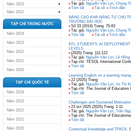
Tác giả:
Nguyễn Văn Lợi
,
Chung T
Năm 2023
Tóm tắt
Tải về
Trích dẫn
Năm 2022
NÂNG CAO KHẢ NĂNG TỰ CHỦ TR
TRƯỜNG ĐẠI HỌC
TẠP CHÍ TRONG NƯỚC
Số 33 (2014) Trang: 75-83
Tác giả:
Nguyễn Văn Lợi
,
Chung T
Năm 2024
Tóm tắt
Tải về
Trích dẫn
Năm 2023
EFL STUDENTS’ AI DEPLOYMENT
LEVELS
Năm 2022
(2025) Trang: 111-122
Tác giả:
Nguyễn Văn Lợi
,
Lê Hồng
Năm 2021
Tạp chí: TESOL International Confe
Tóm tắt
Năm 2020
Learning English on a learning mana
22 (2025) Trang:
TẠP CHÍ QUỐC TẾ
Tác giả:
Nguyễn Văn Lợi
,
Vo Thi K
Tạp chí: The Journal of Educators 
Năm 2024
Tóm tắt
Năm 2023
Challenges and Sustained Motivation
23 oct 2025 (2025) Trang: 1-11
Năm 2022
Tác giả:
Nguyễn Văn Lợi
,
Trần Ng
Tạp chí: The Journal of Education
Năm 2021
Tóm tắt
Năm 2020
Contextual knowledge and TPACK: Ev