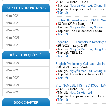
9 (2025) Trang: 100290
Tác giả:
Nguyễn Văn Lợi
,
Chung T
KỶ YẾU HN TRONG NƯỚC
Tạp chí: Computers and Education
Tóm tắt
Năm 2024
Context Knowledge and TPACK: Vie
Năm 2023
13 Dec (2024) Trang: 1-15
Tác giả:
Nguyễn Văn Lợi
,
Nguyễn 
Năm 2022
Tạp chí: The Educational Forum
Tóm tắt
Năm 2021
Engaging EFL Learners in Reading: 
Năm 2020
26 (2022) Trang: 1-20
Tác giả:
Nguyễn Văn Lợi
,
Dang Thi
Tạp chí: TESL-EJ
KỶ YẾU HN QUỐC TẾ
Tóm tắt
Năm 2024
English Proficiency Gain and Mediat
20 (2021) Trang: 22-47
Năm 2023
Tác giả:
Nguyễn Văn Lợi
,
Chung T
Tạp chí: International Journal of 
Năm 2022
Tóm tắt
Năm 2021
VIETNAMESE HIGH-SCHOOL TEAC
8 (2021) Trang: 183-198
Năm 2020
Tác giả:
Nguyễn Văn Lợi
Tạp chí: European Journal of Educ
Tóm tắt
BOOK CHAPTER