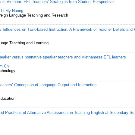
ls in Vietnam: EFL Teachers’ Strategies from Student Perspective
Thi My Nuong
Foreign Language Teaching and Research
 Influences on Task-based Instruction: A Framework of Teacher Beliefs and 
uage Teaching and Learning
-speaker versus nonnative speaker teachers and Vietnamese EFL learners
m Chi
echnology
chers’ Conception of Language Output and Interaction
Education
nd Practices of Alternative Assessment in Teaching English at Secondary Sc