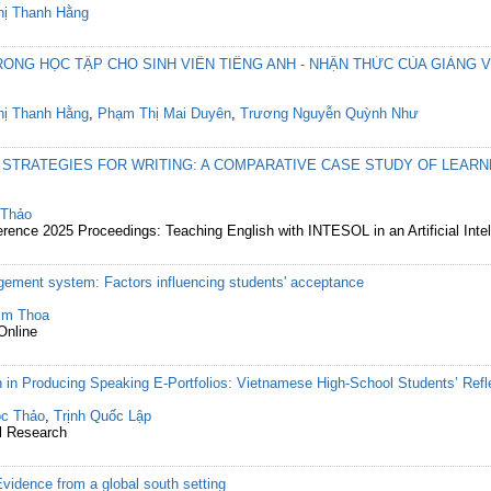
hị Thanh Hằng
ONG HỌC TẬP CHO SINH VIÊN TIẾNG ANH - NHẬN THỨC CỦA GIẢNG V
hị Thanh Hằng
,
Phạm Thị Mai Duyên
,
Trương Nguyễn Quỳnh Như
 STRATEGIES FOR WRITING: A COMPARATIVE CASE STUDY OF LEAR
 Thảo
rence 2025 Proceedings: Teaching English with INTESOL in an Artificial Inte
gement system: Factors influencing students' acceptance
im Thoa
Online
 in Producing Speaking E-Portfolios: Vietnamese High-School Students’ Refl
ọc Thảo
,
Trịnh Quốc Lập
al Research
idence from a global south setting