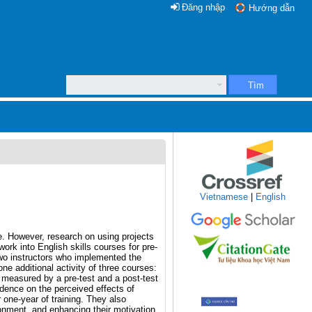
Đăng nhập
Hướng dẫn
Tìm
Vietnamese
|
English
e. However, research on using projects
work into English skills courses for pre-
two instructors who implemented the
ne additional activity of three courses:
 measured by a pre-test and a post-test
idence on the perceived effects of
 one-year of training. They also
ronment, and enhancing their motivation,