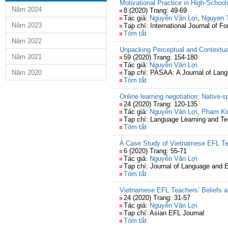
Motivational Practice in High-Schoo
Năm 2024
8 (2020) Trang: 49-69
Tác giả:
Nguyễn Văn Lợi
,
Nguyen 
Năm 2023
Tạp chí: International Journal of 
Tóm tắt
Năm 2022
Unpacking Perceptual and Contextual
Năm 2021
59 (2020) Trang: 154-180
Tác giả:
Nguyễn Văn Lợi
Năm 2020
Tạp chí: PASAA: A Journal of Lang
Tóm tắt
Online learning negotiation: Native
24 (2020) Trang: 120-135
Tác giả:
Nguyễn Văn Lợi
,
Pham Ki
Tạp chí: Language Learning and T
Tóm tắt
A Case Study of Vietnamese EFL Tea
6 (2020) Trang: 55-71
Tác giả:
Nguyễn Văn Lợi
Tạp chí: Journal of Language and 
Tóm tắt
Vietnamese EFL Teachers’ Beliefs a
24 (2020) Trang: 31-57
Tác giả:
Nguyễn Văn Lợi
Tạp chí: Asian EFL Journal
Tóm tắt