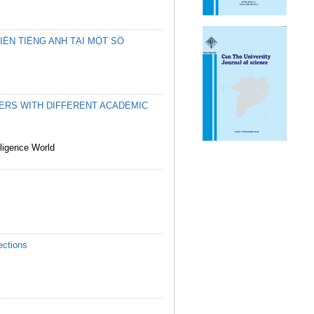
IÊN TIẾNG ANH TẠI MỘT SỐ
NERS WITH DIFFERENT ACADEMIC
lligence World
ections