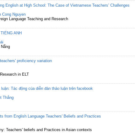
ing English at High School: The Case of Vietnamese Teachers’ Challenges
h Cong Nguyen
Foreign Language Teaching and Research
 TIẾNG ANH
ái
à Nẵng
eachers' proficiency variation
r Research in ELT
t luận: Tác động cúa diễn đàn thảo luận trên facebook
t Thắng
ts from English Language Teachers' Beliefs and Practices
: Teachers' beliefs and Practices in Asian contexts