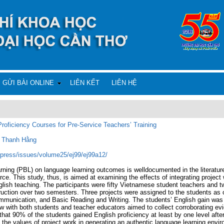
GỬI BÀI ONLINE
LIÊN KẾT
LIÊN HỆ
Proficiency Courses for Pre-Service Teachers’ Training
 Thanh Hằng
rdpress/issues/volume25/ej99/ej99a12/
arning (PBL) on language learning outcomes is welldocumented in the literatur
rce. This study, thus, is aimed at examining the effects of integrating project 
nglish teaching. The participants were fifty Vietnamese student teachers and 
ruction over two semesters. Three projects were assigned to the students as o
ommunication, and Basic Reading and Writing. The students’ English gain was
ew with both students and teacher educators aimed to collect corroborating ev
that 90% of the students gained English proficiency at least by one level after
ng the values of project work in generating an authentic language learning envi