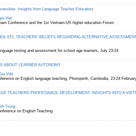
versities: Insights from Language Teacher Educators
ia Viet
etnam Conference and the 1st Vietnam-US higher education Forum
OL EFL TEACHERS' BELIEFS REGARDING ALTERNATIVE ASSESSMEN
anguage testing and assessment for school age learners, July 23-24
FS ABOUT LEARNER AUTONOMY
ia Việt
erence on English language teaching, Phompenh, Cambodia, 23-24 Februar
AGE TEACHERS PROFESINAOL DEVELOPMENT: INSIGHTS INTO A VIE
nh Trung
nference on English Teaching