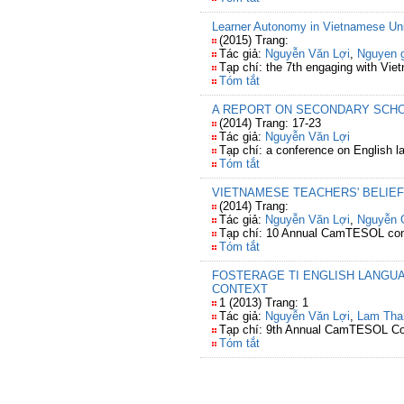
Learner Autonomy in Vietnamese Uni
(2015) Trang:
Tác giả:
Nguyễn Văn Lợi
,
Nguyen g
Tạp chí: the 7th engaging with Vi
Tóm tắt
A REPORT ON SECONDARY SCHO
(2014) Trang: 17-23
Tác giả:
Nguyễn Văn Lợi
Tạp chí: a conference on English l
Tóm tắt
VIETNAMESE TEACHERS' BELIE
(2014) Trang:
Tác giả:
Nguyễn Văn Lợi
,
Nguyễn G
Tạp chí: 10 Annual CamTESOL conf
Tóm tắt
FOSTERAGE TI ENGLISH LANGU
CONTEXT
1 (2013) Trang: 1
Tác giả:
Nguyễn Văn Lợi
,
Lam Tha
Tạp chí: 9th Annual CamTESOL Co
Tóm tắt