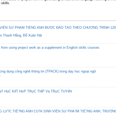
skills.
 VIÊN SƯ PHẠM TIẾNG ANH ĐƯỢC ĐÀO TẠO THEO CHƯƠNG TRÌNH 120 
hị Thanh Hằng
,
Đỗ Xuân Hải
from using project work as a supplement in English skills courses
ứng dụng công nghệ thông tin (TPACK) trong dạy học ngoại ngữ
5
ạY HọC KếT HợP TRựC TIếP Và TRựC TUYếN
 LƯ?C TIÊ?NG ANH CU?A SINH VIÊN SƯ PHA?M TIÊ?NG ANH, TRƯỜN