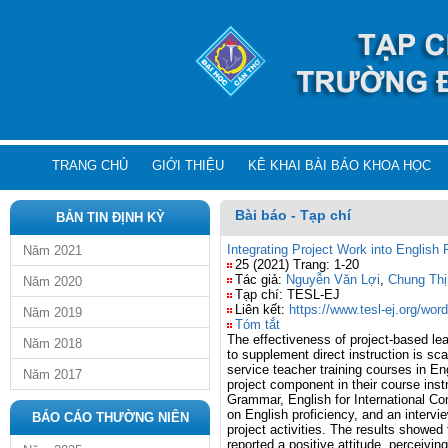
TRANG CHỦ
GIỚI THIỆU
KÊ KHAI BÀI BÁO KHOA HỌC
Bài báo - Tạp chí
BẢN TIN ĐỊNH KỲ
Integrating Project Work into English 
Năm 2021
25 (2021) Trang: 1-20
Tác giả:
Nguyễn Văn Lợi
,
Chung Thị
Năm 2020
Tạp chí: TESL-EJ
Liên kết:
https://www.tesl-ej.org/wo
Năm 2019
Tóm tắt
The effectiveness of project-based le
Năm 2018
to supplement direct instruction is sca
service teacher training courses in E
Năm 2017
project component in their course inst
Grammar, English for International C
on English proficiency, and an intervi
BÁO CÁO THƯỜNG NIÊN
project activities. The results showed 
reported a positive attitude, perceivi