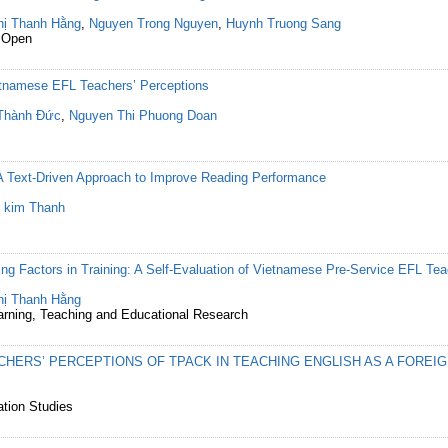
hị Thanh Hằng
,
Nguyen Trong Nguyen
,
Huynh Truong Sang
 Open
tnamese EFL Teachers’ Perceptions
Thành Đức
,
Nguyen Thi Phuong Doan
A Text-Driven Approach to Improve Reading Performance
 kim Thanh
ing Factors in Training: A Self-Evaluation of Vietnamese Pre-Service EFL Te
hị Thanh Hằng
Learning, Teaching and Educational Research
HERS’ PERCEPTIONS OF TPACK IN TEACHING ENGLISH AS A FOREI
ation Studies