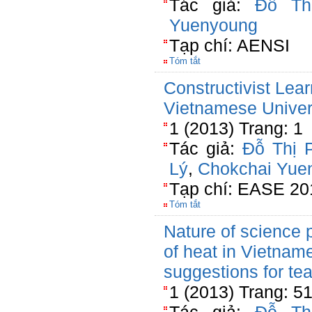
Tác giả:
Đỗ Th
Yuenyoung
Tạp chí: AENSI
Tóm tắt
Constructivist Lea
Vietnamese Univer
1 (2013) Trang: 1
Tác giả:
Đỗ Thị 
Lý
,
Chokchai Yue
Tạp chí: EASE 20
Tóm tắt
Nature of science 
of heat in Vietna
suggestions for te
1 (2013) Trang: 5