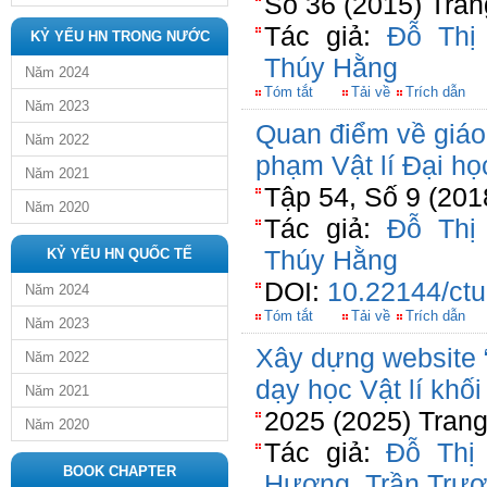
Số 36 (2015) Tran
Tác giả:
Đỗ Thị
KỶ YẾU HN TRONG NƯỚC
Thúy Hằng
Năm 2024
Tóm tắt
Tải về
Trích dẫn
Năm 2023
Quan điểm về giáo
Năm 2022
phạm Vật lí Đại h
Năm 2021
Tập 54, Số 9 (201
Năm 2020
Tác giả:
Đỗ Thị
Thúy Hằng
KỶ YẾU HN QUỐC TẾ
DOI:
10.22144/ctu
Năm 2024
Tóm tắt
Tải về
Trích dẫn
Năm 2023
Xây dựng website “
Năm 2022
dạy học Vật lí khối
Năm 2021
2025 (2025) Trang
Năm 2020
Tác giả:
Đỗ Thị
BOOK CHAPTER
Hương
,
Trần Trư