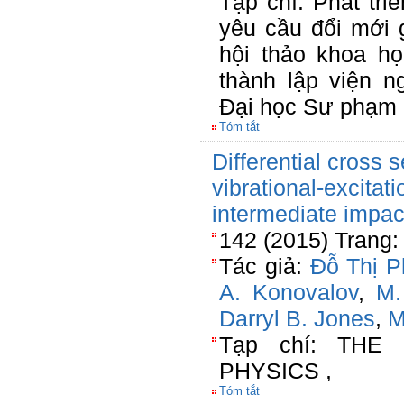
Tạp chí: Phát tri
yêu cầu đổi mới 
hội thảo khoa h
thành lập viện 
Đại học Sư phạm 
Tóm tắt
Differential cross 
vibrational-excitati
intermediate impac
142 (2015) Trang:
Tác giả:
Đỗ Thị 
A. Konovalov
,
M.
Darryl B. Jones
,
M
Tạp chí: THE
PHYSICS ,
Tóm tắt