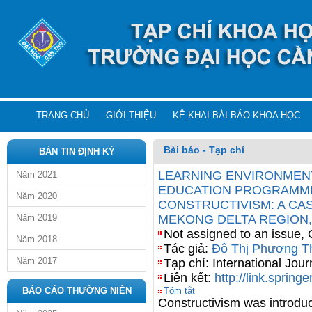
TRANG CHỦ
GIỚI THIỆU
KÊ KHAI BÀI BÁO KHOA HỌC
Bài báo - Tạp chí
BẢN TIN ĐỊNH KỲ
LEARNING ENVIRONMENT
Năm 2021
EDUCATION PROGRAMME
Năm 2020
CONSTRUCTIVISM: A CAS
Năm 2019
MEKONG DELTA REGION,
Not assigned to an issue, 
Năm 2018
Tác giả:
Đỗ Thị Phương T
Năm 2017
Tạp chí: International Jo
Liên kết:
http://link.sprin
BÁO CÁO THƯỜNG NIÊN
Tóm tắt
Constructivism was introd