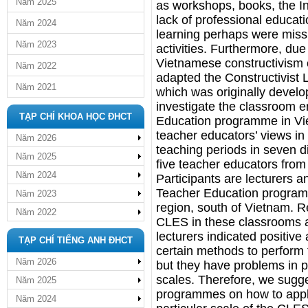
Năm 2025
as workshops, books, the In
lack of professional educati
Năm 2024
learning perhaps were miss
Năm 2023
activities. Furthermore, due 
Vietnamese constructivism 
Năm 2022
adapted the Constructivist
Năm 2021
which was originally develo
investigate the classroom 
TẠP CHÍ KHOA HỌC ĐHCT
Education programme in Viet
teacher educators’ views in 
Năm 2026
teaching periods in seven 
Năm 2025
five teacher educators from
Năm 2024
Participants are lecturers 
Teacher Education program
Năm 2023
region, south of Vietnam. Re
Năm 2022
CLES in these classrooms are
lecturers indicated positive
TẠP CHÍ TIẾNG ANH ĐHCT
certain methods to perform t
Năm 2026
but they have problems in pr
scales. Therefore, we sugg
Năm 2025
programmes on how to apply
Năm 2024