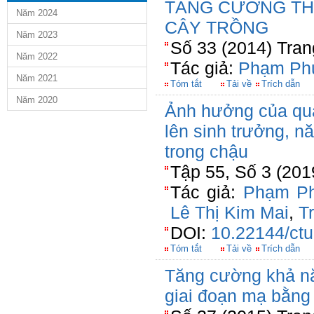
TĂNG CƯỜNG TH
Năm 2024
CÂY TRỒNG
Năm 2023
Số 33 (2014) Tran
Năm 2022
Tác giả:
Phạm Ph
Năm 2021
Tóm tắt
Tải về
Trích dẫn
Năm 2020
Ảnh hưởng của quả
lên sinh trưởng, n
trong chậu
Tập 55, Số 3 (20
Tác giả:
Phạm P
Lê Thị Kim Mai
,
T
DOI:
10.22144/ctu
Tóm tắt
Tải về
Trích dẫn
Tăng cường khả nă
giai đoạn mạ bằng 