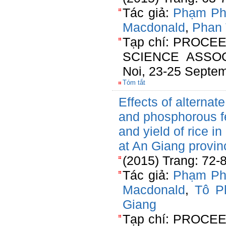
Tác giả:
Phạm Ph
Macdonald
,
Phan 
Tạp chí: PROCE
SCIENCE ASSO
Noi, 23-25 Septe
Tóm tắt
Effects of alternate
and phosphorous fer
and yield of rice i
at An Giang provin
(2015) Trang: 72-
Tác giả:
Phạm Ph
Macdonald
,
Tô P
Giang
Tạp chí: PROCE