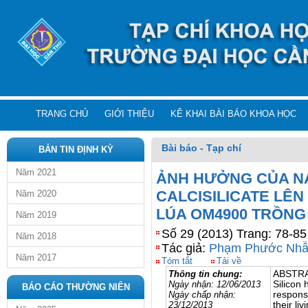
TRANG CHỦ
GIỚI THIỆU
KÊ KHAI BÀI BÁO KHOA HỌC
Bài báo - Tạp chí
BẢN TIN ĐỊNH KỲ
Năm 2021
ẢNH HƯỞNG CỦA NA
CALCISILICATE LÊN
Năm 2020
LÚA OM4900 TRỒN
Năm 2019
Số 29 (2013) Trang: 78-85
Năm 2018
Tác giả:
Phạm Phước Nh
Năm 2017
Tóm tắt
Tải về
Thông tin chung:
ABSTR
Ngày nhận:
12/06/2013
Silicon 
BÁO CÁO THƯỜNG NIÊN
Ngày chấp nhận:
response
23
/
12
/
2013
their li