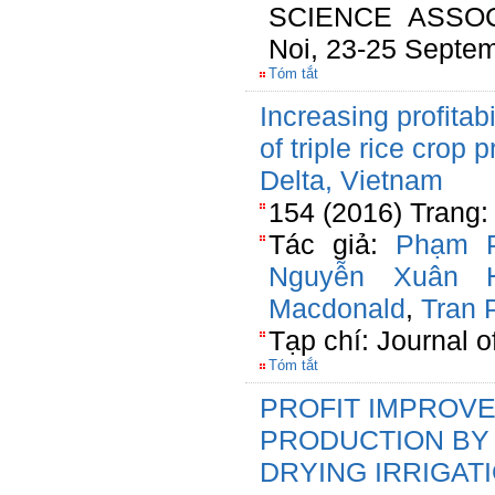
SCIENCE ASSO
Noi, 23-25 Septe
Tóm tắt
Increasing profitab
of triple rice crop
Delta, Vietnam
154 (2016) Trang
Tác giả:
Phạm 
Nguyễn Xuân 
Macdonald
,
Tran 
Tạp chí: Journal o
Tóm tắt
PROFIT IMPROV
PRODUCTION BY
DRYING IRRIGA