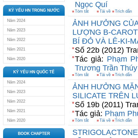
Ngọc Quí
KỶ YẾU HN TRONG NƯỚC
Tóm tắt
Tải về
Trích dẫn
Năm 2024
ẢNH HƯỞNG CỦA
Năm 2023
LƯỢNG B-CAROT
BÍ ĐỎ VÀ LÊ-KI-M
Năm 2022
Số 22b (2012) Tra
Năm 2021
Tác giả:
Phạm P
Năm 2020
Trương Trần Thú
KỶ YẾU HN QUỐC TẾ
Tóm tắt
Tải về
Trích dẫn
Năm 2024
ẢNH HƯỞNG MẶN 
Năm 2023
SILICATE TRÊN L
Năm 2022
Số 19b (2011) Tra
Năm 2021
Tác giả:
Phạm Ph
Năm 2020
Tóm tắt
Tải về
Trích dẫn
STRIGOLACTONES
BOOK CHAPTER