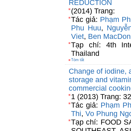
REDUCTION
(2014) Trang:
Tác giả:
Phạm Ph
Phu Huu
,
Nguyễn
Viet
,
Ben MacDon
Tạp chí: 4th Int
Thailand
Tóm tắt
Change of iodine, 
storage and vitami
commercial cooking
1 (2013) Trang: 3
Tác giả:
Phạm Ph
Thi
,
Vo Phung Ng
Tạp chí: FOOD 
SOUTHEAST AS