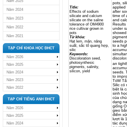
Năm 2025
pots, si
Title:
applied 
Năm 2024
Effects of sodium
after so
silicate and calcium
time of
Năm 2023
silicate on the saline
and calc
tolerance of OM4900
Results
Năm 2022
rice cultivar grown in
under sa
pots
showed 
Năm 2021
Từ khóa:
pigment
Hạt lem, mặn, năng
seeds pe
suất, sắc tố quang hợp,
to a hig
TẠP CHÍ KHOA HỌC ĐHCT
silic
accumula
Keywords:
simultan
Năm 2026
Discoloration seed,
discolor
photosynthesic
an tight
Năm 2025
pigments, salinity,
accumul
silicon, yield
seeds. 
Năm 2024
to impr
Năm 2023
TóM Tắ
Silic có
Năm 2022
biệt là 
sinh họ
của chú
TẠP CHÍ TIẾNG ANH ĐHCT
dạng nat
giống O
Năm 2026
gieo bằ
điểm xử 
Năm 2025
lượt là
tác dụn
Năm 2024