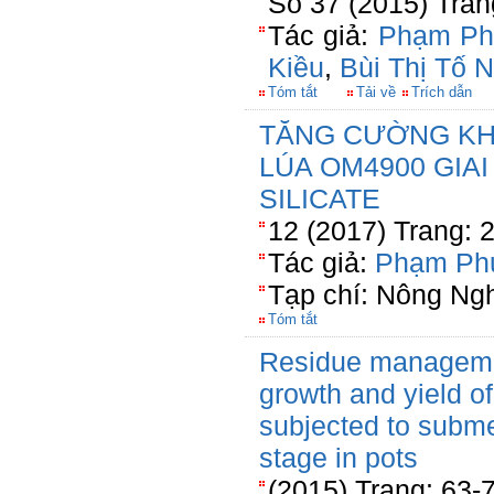
Số 37 (2015) Tran
Tác giả:
Phạm Ph
Kiều
,
Bùi Thị Tố 
Tóm tắt
Tải về
Trích dẫn
TĂNG CƯỜNG KH
LÚA OM4900 GIA
SILICATE
12 (2017) Trang: 
Tác giả:
Phạm Ph
Tạp chí: Nông Ng
Tóm tắt
Residue management
growth and yield of
subjected to subm
stage in pots
(2015) Trang: 63-