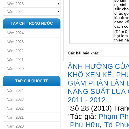
sự sinh
Năm 2023
sự sinh
silic ch
Năm 2022
chắc gó
lúa được
đáng kể
TẠP CHÍ TRONG NƯỚC
cách có
2
(R
= 0,
Năm 2024
hạt lem.
thiện nă
Năm 2023
Năm 2022
Các bài báo khác
Năm 2021
ẢNH HƯỞNG CỦA
Năm 2020
KHÔ XEN KẼ, P
TẠP CHÍ QUỐC TẾ
GIẢM PHÂN LÂN 
NĂNG SUẤT LÚA
Năm 2024
2011 - 2012
Năm 2023
Số 28 (2013) Tran
Năm 2022
Tác giả:
Phạm Ph
Năm 2021
Phú Hữu
,
Tô Phú
Năm 2020