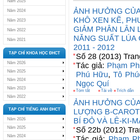
Năm 2025
ẢNH HƯỞNG CỦA
Năm 2024
KHÔ XEN KẼ, P
Năm 2023
GIẢM PHÂN LÂN 
Năm 2022
NĂNG SUẤT LÚA
Năm 2021
2011 - 2012
TẠP CHÍ KHOA HỌC ĐHCT
Số 28 (2013) Tran
Năm 2026
Tác giả:
Phạm Ph
Năm 2025
Phú Hữu
,
Tô Phú
Năm 2024
Ngọc Quí
Năm 2023
Tóm tắt
Tải về
Trích dẫn
Năm 2022
ẢNH HƯỞNG CỦA
TẠP CHÍ TIẾNG ANH ĐHCT
LƯỢNG B-CAROT
BÍ ĐỎ VÀ LÊ-KI-M
Năm 2026
Năm 2025
Số 22b (2012) Tra
Năm 2024
Tác giả:
Phạm P