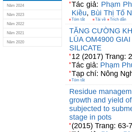
Tác giả:
Phạm Ph
Năm 2024
Kiều
,
Bùi Thị Tố 
Năm 2023
Tóm tắt
Tải về
Trích dẫn
Năm 2022
TĂNG CƯỜNG KH
Năm 2021
LÚA OM4900 GIA
Năm 2020
SILICATE
12 (2017) Trang: 
Tác giả:
Phạm Ph
Tạp chí: Nông Ng
Tóm tắt
Residue management
growth and yield of
subjected to subm
stage in pots
(2015) Trang: 63-