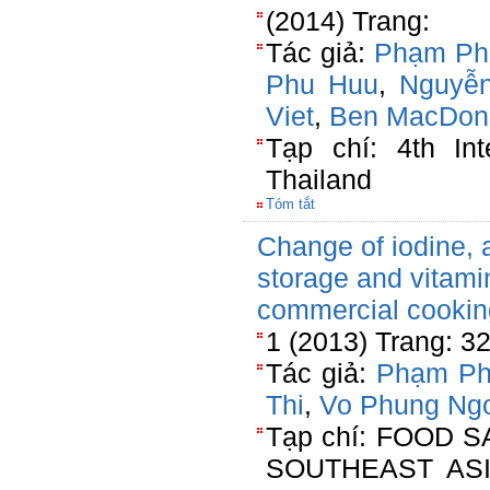
(2014) Trang:
Tác giả:
Phạm Ph
Phu Huu
,
Nguyễn
Viet
,
Ben MacDon
Tạp chí: 4th Int
Thailand
Tóm tắt
Change of iodine, 
storage and vitami
commercial cooking
1 (2013) Trang: 3
Tác giả:
Phạm Ph
Thi
,
Vo Phung Ng
Tạp chí: FOOD 
SOUTHEAST AS