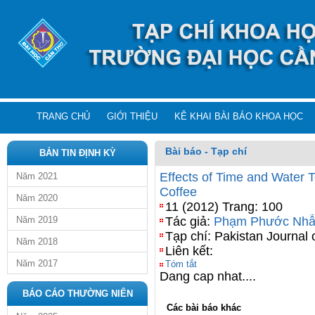
TRANG CHỦ
GIỚI THIỆU
KÊ KHAI BÀI BÁO KHOA HỌC
Bài báo - Tạp chí
BẢN TIN ĐỊNH KỲ
Effects of Time and Water 
Năm 2021
Coffee
Năm 2020
11 (2012) Trang: 100
Năm 2019
Tác giả:
Phạm Phước Nh
Tạp chí: Pakistan Journal o
Năm 2018
Liên kết:
Năm 2017
Tóm tắt
Dang cap nhat....
BÁO CÁO THƯỜNG NIÊN
Các bài báo khác