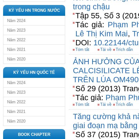
trong chậu
KỶ YẾU HN TRONG NƯỚC
Tập 55, Số 3 (20
Năm 2024
Tác giả:
Phạm P
Năm 2023
Lê Thị Kim Mai
,
T
Năm 2022
DOI:
10.22144/ctu
Năm 2021
Tóm tắt
Tải về
Trích dẫn
Năm 2020
ẢNH HƯỞNG CỦA 
CALCISILICATE 
KỶ YẾU HN QUỐC TẾ
TRÊN LÚA OM49
Năm 2024
Số 29 (2013) Tran
Năm 2023
Tác giả:
Phạm Ph
Năm 2022
Tóm tắt
Tải về
Trích dẫn
Năm 2021
Tăng cường khả nă
Năm 2020
giai đoạn mạ bằng 
Số 37 (2015) Tran
BOOK CHAPTER