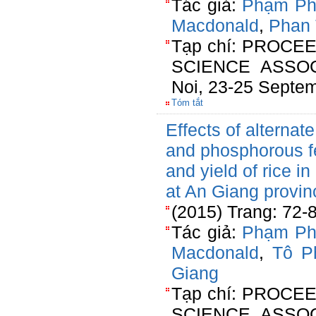
Tác giả:
Phạm Ph
Macdonald
,
Phan 
Tạp chí: PROCE
SCIENCE ASSO
Noi, 23-25 Septe
Tóm tắt
Effects of alternate
and phosphorous fer
and yield of rice i
at An Giang provin
(2015) Trang: 72-
Tác giả:
Phạm Ph
Macdonald
,
Tô P
Giang
Tạp chí: PROCE
SCIENCE ASSO