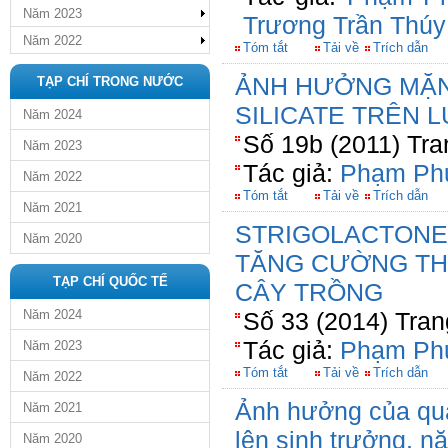
Năm 2023
Trương Trần Thú
Năm 2022
Tóm tắt
Tải về
Trích dẫn
ẢNH HƯỞNG MẶN 
TẠP CHÍ TRONG NƯỚC
SILICATE TRÊN L
Năm 2024
Số 19b (2011) Tra
Năm 2023
Tác giả:
Phạm Ph
Năm 2022
Tóm tắt
Tải về
Trích dẫn
Năm 2021
STRIGOLACTONES
Năm 2020
TĂNG CƯỜNG TH
TẠP CHÍ QUỐC TẾ
CÂY TRỒNG
Năm 2024
Số 33 (2014) Tran
Tác giả:
Phạm Ph
Năm 2023
Tóm tắt
Tải về
Trích dẫn
Năm 2022
Ảnh hưởng của quả
Năm 2021
lên sinh trưởng, n
Năm 2020