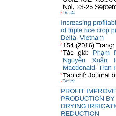
Noi, 23-25 Septe
Tóm tắt
Increasing profitab
of triple rice crop
Delta, Vietnam
154 (2016) Trang
Tác giả:
Phạm 
Nguyễn Xuân 
Macdonald
,
Tran 
Tạp chí: Journal o
Tóm tắt
PROFIT IMPROV
PRODUCTION BY
DRYING IRRIGA
REDUCTION