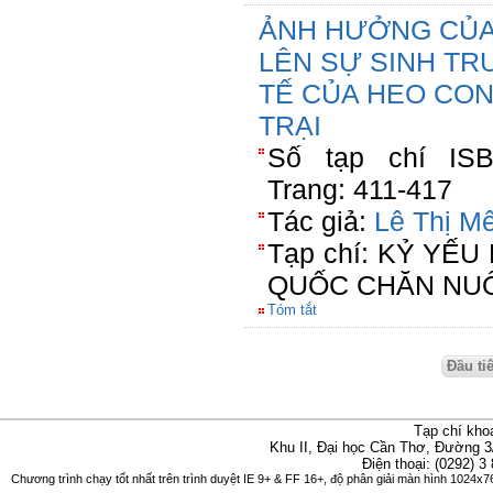
ẢNH HƯỞNG CỦA
LÊN SỰ SINH TR
TẾ CỦA HEO CON
TRẠI
Số tạp chí ISBN
Trang: 411-417
Tác giả:
Lê Thị M
Tạp chí: KỶ YẾ
QUỐC CHĂN NUÔ
Tóm tắt
Đầu ti
Tạp chí kho
Khu II, Đại học Cần Thơ, Đường 3
Điện thoại: (0292) 3
Chương trình chạy tốt nhất trên trình duyệt IE 9+ & FF 16+, độ phân giải màn hình 1024x76