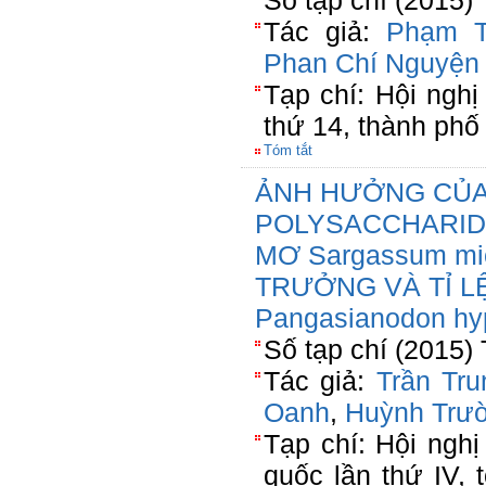
Số tạp chí (2015)
Tác giả:
Phạm T
Phan Chí Nguyện
Tạp chí: Hội ngh
thứ 14, thành phố
Tóm tắt
ẢNH HƯỞNG CỦA
POLYSACCHARID
MƠ Sargassum mi
TRƯỞNG VÀ TỈ L
Pangasianodon hy
Số tạp chí (2015) 
Tác giả:
Trần Tru
Oanh
,
Huỳnh Trư
Tạp chí: Hội ngh
quốc lần thứ IV,