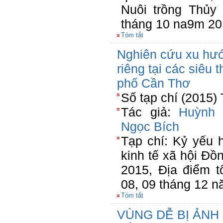
Nuôi trồng Thủy 
tháng 10 na9m 2
Tóm tắt
Nghiên cứu xu hướ
riêng tại các siêu t
phố Cần Thơ
Số tạp chí (2015)
Tác giả:
Huỳnh
Ngọc Bích
Tạp chí: Kỷ yếu h
kinh tế xã hội Đ
2015, Địa điểm 
08, 09 tháng 12 
Tóm tắt
VÙNG DỄ BỊ ẢNH 