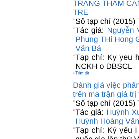
TRẮNG THÂM CAN
TRE
Số tạp chí (2015)
Tác giả:
Nguyễn 
Phung THi Hong
Văn Bá
Tạp chí: Ky yeu 
NCKH o DBSCL
Tóm tắt
Đánh giá việc phân
trên ma trận giá tr
Số tạp chí (2015) 
Tác giả:
Huỳnh X
Huỳnh Hoàng Vâ
Tạp chí: Kỷ yếu 