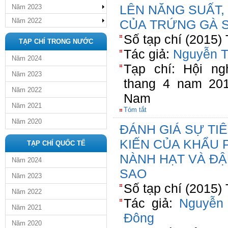
LÊN NĂNG SUẤT, 
Năm 2023
Năm 2022
CỦA TRỨNG GÀ 
Số tạp chí (2015)
TẠP CHÍ TRONG NƯỚC
Tác giả:
Nguyễn T
Năm 2024
Tạp chí: Hội n
Năm 2023
thang 4 nam 20
Năm 2022
Nam
Năm 2021
Tóm tắt
Năm 2020
ĐÁNH GIÁ SỰ TI
KIẾN CỦA KHẨU 
TẠP CHÍ QUỐC TẾ
NÀNH HẠT VÀ ĐẬ
Năm 2024
SAO
Năm 2023
Số tạp chí (2015)
Năm 2022
Tác giả:
Nguyễn
Năm 2021
Đông
Năm 2020