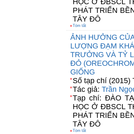
HỌC Ở ĐBSCL T
PHÁT TRIỂN BỀ
TÂY ĐÔ
Tóm tắt
ẢNH HƯỞNG CỦA
LƯỢNG ĐẠM KHÁ
TRƯỞNG VÀ TỶ L
ĐỎ (OREOCHROMI
GIỐNG
Số tạp chí (2015)
Tác giả:
Trần Ngọ
Tạp chí: ĐÀO 
HỌC Ở ĐBSCL T
PHÁT TRIỂN BỀ
TÂY ĐÔ
Tóm tắt