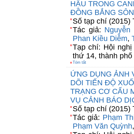
HẬU TRONG CAN
ĐỒNG BẮNG SÔN
Số tạp chí (2015)
Tác giả:
Nguyễn 
Phan Kiều Diễm
,
Tạp chí: Hội ngh
thứ 14, thành phố
Tóm tắt
ỨNG DỤNG ẢNH 
DÕI TIẾN ĐỘ XU
TRẠNG CƠ CẤU 
VỤ CẢNH BÁO DỊ
Số tạp chí (2015)
Tác giả:
Phạm Thị
Phạm Văn Quỳnh