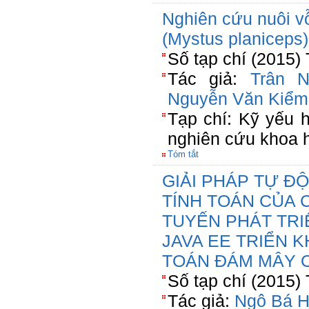
Nghiên cứu nuôi vỗ
(Mystus planiceps
Số tạp chí (2015)
Tác giả:
Trân 
Nguyễn Văn Kiểm
Tạp chí: Kỹ yếu 
nghiên cứu khoa
Tóm tắt
GIẢI PHÁP TỰ Đ
TÍNH TOÁN CỦA
TUYẾN PHÁT TR
JAVA EE TRIỂN K
TOÁN ĐÁM MÂY 
Số tạp chí (2015)
Tác giả:
Ngô Bá 