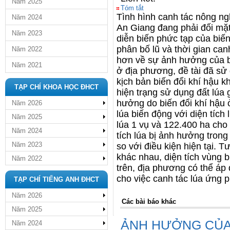
Năm 2025
Tóm tắt
Tình hình canh tác nông ng
Năm 2024
An Giang đang phải đối mặt
Năm 2023
diễn biến phức tạp của biế
phân bố lũ và thời gian can
Năm 2022
hơn về sự ảnh hưởng của biế
Năm 2021
ở địa phương, đề tài đã sử
kịch bản biến đổi khí hậu 
TẠP CHÍ KHOA HỌC ĐHCT
hiện trạng sử dụng đất lúa 
hưởng do biến đổi khí hậu ở
Năm 2026
lúa biến động với diện tích
Năm 2025
lúa 1 vụ và 122.400 ha cho 
Năm 2024
tích lúa bị ảnh hưởng trong
Năm 2023
so với điều kiện hiện tại. 
khác nhau, diện tích vùng 
Năm 2022
trên, địa phương có thể áp
cho việc canh tác lúa ứng p
TẠP CHÍ TIẾNG ANH ĐHCT
Năm 2026
Các bài báo khác
Năm 2025
ẢNH HƯỞNG CỦA
Năm 2024