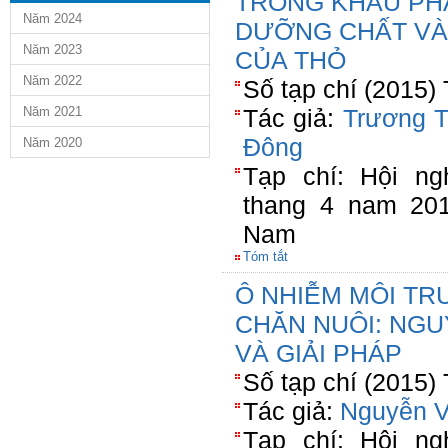
TRONG KHẨU PHẦ
Năm 2024
DƯỠNG CHẤT VÀ
Năm 2023
CỦA THỎ
Năm 2022
Số tạp chí (2015)
Năm 2021
Tác giả:
Trương T
Đông
Năm 2020
Tạp chí: Hội n
thang 4 nam 20
Nam
Tóm tắt
Ô NHIỄM MÔI TR
CHĂN NUÔI: NG
VÀ GIẢI PHÁP
Số tạp chí (2015)
Tác giả:
Nguyễn V
Tạp chí: Hội n