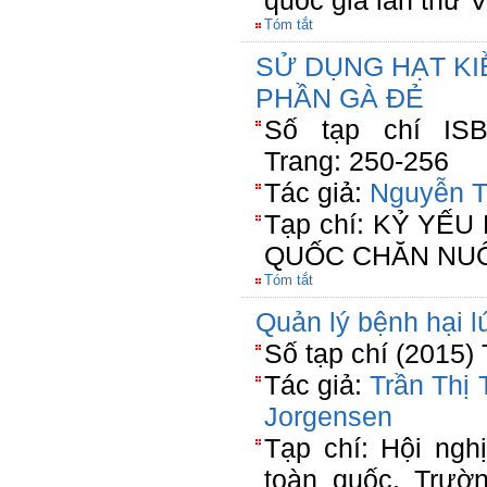
quốc gia lần thứ V
Tóm tắt
SỬ DỤNG HẠT K
PHẦN GÀ ĐẺ
Số tạp chí ISBN
Trang: 250-256
Tác giả:
Nguyễn T
Tạp chí: KỶ YẾ
QUỐC CHĂN NUÔ
Tóm tắt
Quản lý bệnh hại lu
Số tạp chí (2015) 
Tác giả:
Trần Thị 
Jorgensen
Tạp chí: Hội nghi
toàn quốc, Trươ