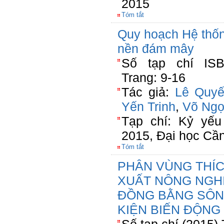
2015
Tóm tắt
Quy hoạch Hệ thốn
nền đám mây
Số tạp chí ISBN
Trang: 9-16
Tác giả:
Lê Quyế
Yến Trinh
,
Võ Ngọ
Tạp chí: Kỷ yếu
2015, Đại học Cần
Tóm tắt
PHÂN VÙNG THÍC
XUẤT NÔNG NGHIỆ
ĐỒNG BẰNG SÔN
KIỆN BIẾN ĐỘNG