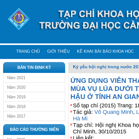
TRANG CHỦ
GIỚI THIỆU
KÊ KHAI BÀI BÁO KHOA HỌC
Kỷ yếu hội nghị trong nước 20
BẢN TIN ĐỊNH KỲ
Năm 2021
ỨNG DỤNG VIỄN TH
MÙA VỤ LÚA DƯỚI T
Năm 2020
HẬU Ở TỈNH AN GIA
Năm 2019
Số tạp chí (2015) Trang: 
Năm 2018
Tác giả:
Võ Quang Minh
,
Năm 2017
Hà Mi
Tạp chí: Hội nghị Khoa h
BÁO CÁO THƯỜNG NIÊN
Chí Minh, 30/10/2015
Liên kết: