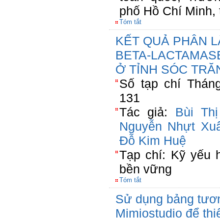
phố Hồ Chí Minh
Tóm tắt
KẾT QUẢ PHÂN LẬP
BETA-LACTAMAS
Ở TỈNH SÓC TRĂ
Số tạp chí Tháng
131
Tác giả:
Bùi Th
Nguyễn Nhựt Xu
Đỗ Kim Huệ
Tạp chí: Kỹ yếu h
bền vững
Tóm tắt
Sử dụng bảng tươ
Mimiostudio để thi