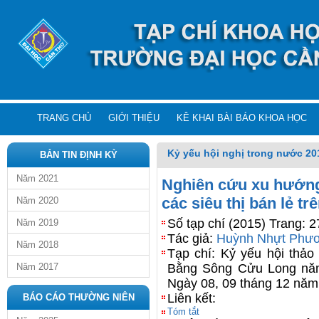
TRANG CHỦ
GIỚI THIỆU
KÊ KHAI BÀI BÁO KHOA HỌC
Kỷ yếu hội nghị trong nước 20
BẢN TIN ĐỊNH KỲ
Năm 2021
Nghiên cứu xu hướng 
các siêu thị bán lẻ t
Năm 2020
Số tạp chí (2015) Trang: 
Năm 2019
Tác giả:
Huỳnh Nhựt Phư
Năm 2018
Tạp chí: Kỷ yếu hội thảo 
Năm 2017
Bằng Sông Cửu Long năm
Ngày 08, 09 tháng 12 năm
Liên kết:
BÁO CÁO THƯỜNG NIÊN
Tóm tắt