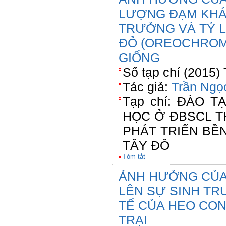
LƯỢNG ĐẠM KHÁ
TRƯỞNG VÀ TỶ L
ĐỎ (OREOCHROMI
GIỐNG
Số tạp chí (2015)
Tác giả:
Trần Ngọ
Tạp chí: ĐÀO 
HỌC Ở ĐBSCL T
PHÁT TRIỂN BỀ
TÂY ĐÔ
Tóm tắt
ẢNH HƯỞNG CỦA
LÊN SỰ SINH TR
TẾ CỦA HEO CON
TRẠI