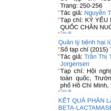
Trang: 250-256
Tác giả:
Nguyễn T
Tạp chí: KỶ YẾ
QUỐC CHĂN NUÔ
Tóm tắt
Quản lý bệnh hại lu
Số tạp chí (2015) 
Tác giả:
Trần Thị 
Jorgensen
Tạp chí: Hội nghi
toàn quốc, Trươ
phố Hồ Chí Minh
Tóm tắt
KẾT QUẢ PHÂN LẬP
BETA-LACTAMAS