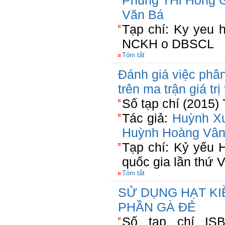
Phung THi Hong
Văn Bá
Tạp chí: Ky yeu 
NCKH o DBSCL
Tóm tắt
Đánh giá việc phân
trên ma trận giá tr
Số tạp chí (2015) 
Tác giả:
Huỳnh X
Huỳnh Hoàng Vâ
Tạp chí: Kỷ yếu 
quốc gia lần thứ V
Tóm tắt
SỬ DỤNG HẠT K
PHẦN GÀ ĐẺ
Số tạp chí ISBN