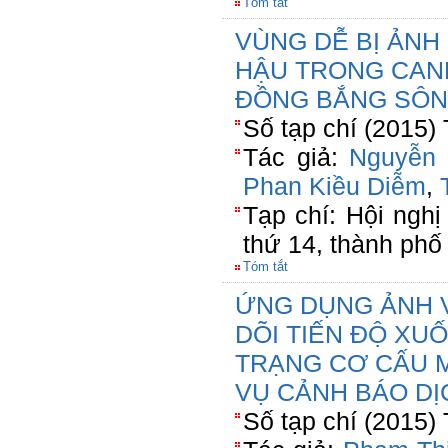
Tóm tắt
VÙNG DỄ BỊ ẢNH 
HẬU TRONG CAN
ĐỒNG BẮNG SÔN
Số tạp chí (2015)
Tác giả:
Nguyễn 
Phan Kiều Diễm
,
Tạp chí: Hội ngh
thứ 14, thành phố
Tóm tắt
ỨNG DỤNG ẢNH 
DÕI TIẾN ĐỘ XU
TRẠNG CƠ CẤU 
VỤ CẢNH BÁO DỊ
Số tạp chí (2015)