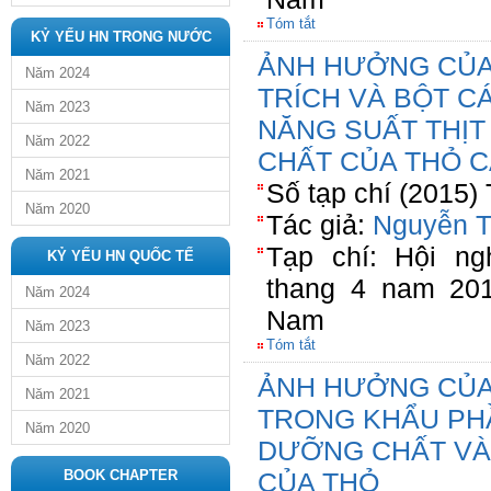
Tóm tắt
KỶ YẾU HN TRONG NƯỚC
ẢNH HƯỞNG CỦA
Năm 2024
TRÍCH VÀ BỘT C
Năm 2023
NĂNG SUẤT THỊT
Năm 2022
CHẤT CỦA THỎ C
Năm 2021
Số tạp chí (2015)
Năm 2020
Tác giả:
Nguyễn T
Tạp chí: Hội n
KỶ YẾU HN QUỐC TẾ
thang 4 nam 20
Năm 2024
Nam
Năm 2023
Tóm tắt
Năm 2022
ẢNH HƯỞNG CỦA
Năm 2021
TRONG KHẨU PHẦ
Năm 2020
DƯỠNG CHẤT VÀ
BOOK CHAPTER
CỦA THỎ