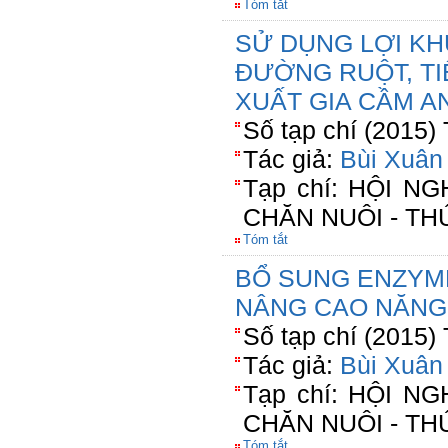
Tóm tắt
SỬ DỤNG LỢI KH
ĐƯỜNG RUỘT, TI
XUẤT GIA CẦM A
Số tạp chí (2015)
Tác giả:
Bùi Xuân
Tạp chí: HỘI 
CHĂN NUÔI - TH
Tóm tắt
BỔ SUNG ENZYM
NÂNG CAO NĂNG
Số tạp chí (2015)
Tác giả:
Bùi Xuân
Tạp chí: HỘI 
CHĂN NUÔI - TH
Tóm tắt