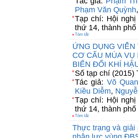
Tác giả:
Phạm Thị
Phạm Văn Quỳnh
Tạp chí: Hội ngh
thứ 14, thành phố
Tóm tắt
ỨNG DỤNG VIỄN
CƠ CẤU MÙA VỤ 
BIẾN ĐỔI KHÍ HẬ
Số tạp chí (2015)
Tác giả:
Võ Quan
Kiều Diễm
,
Nguyễ
Tạp chí: Hội ngh
thứ 14, thành phố
Tóm tắt
Thực trạng và giải
nhân lực vùng ĐB