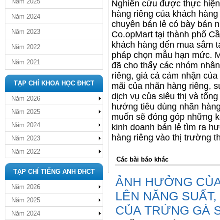
Năm 2025
Nghiên cứu được thực hiện
hàng riêng của khách hàng 
Năm 2024
chuyên bán lẻ có bày bán nh
Năm 2023
Co.opMart tại thành phố Cầ
khách hàng đến mua sắm tại
Năm 2022
pháp chọn mẫu hạn mức. Mô
Năm 2021
đã cho thấy các nhóm nhân 
riêng, giá cả cảm nhận của
TẠP CHÍ KHOA HỌC ĐHCT
mãi của nhãn hàng riêng, s
dịch vụ của siêu thị và tổn
Năm 2026
hướng tiêu dùng nhãn hàng
Năm 2025
muốn sẽ đóng góp những kết 
Năm 2024
kinh doanh bán lẻ tìm ra h
hàng riêng vào thị trường 
Năm 2023
Năm 2022
Các bài báo khác
TẠP CHÍ TIẾNG ANH ĐHCT
ẢNH HƯỞNG CỦA
Năm 2026
LÊN NĂNG SUẤT, 
Năm 2025
CỦA TRỨNG GÀ 
Năm 2024