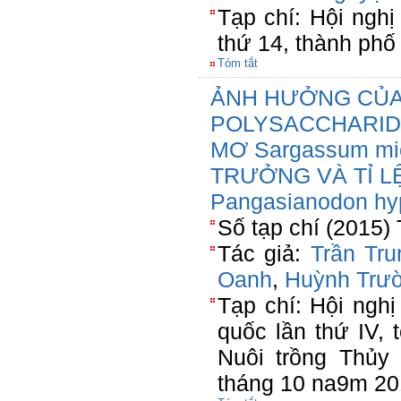
Tạp chí: Hội ngh
thứ 14, thành phố
Tóm tắt
ẢNH HƯỞNG CỦA
POLYSACCHARID
MƠ Sargassum mi
TRƯỞNG VÀ TỈ L
Pangasianodon hy
Số tạp chí (2015) 
Tác giả:
Trần Tru
Oanh
,
Huỳnh Trư
Tạp chí: Hội ngh
quốc lần thứ IV,
Nuôi trồng Thủy 
tháng 10 na9m 2