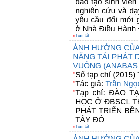
đào tạo sinh viê
nghiên cứu và dạ
yêu cầu đổi mới 
ở Nhà Điều Hành 
Tóm tắt
ẢNH HƯỞNG CỦA 
NĂNG TÁI PHÁT 
VUÔNG (ANABAS 
Số tạp chí (2015)
Tác giả:
Trần Ngọ
Tạp chí: ĐÀO 
HỌC Ở ĐBSCL T
PHÁT TRIỂN BỀ
TÂY ĐÔ
Tóm tắt
ẢNH HƯỞNG CỦA