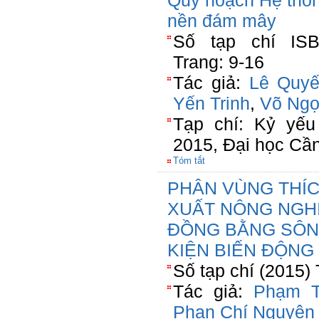
Quy hoạch Hệ thốn
nền đám mây
Số tạp chí ISBN
Trang: 9-16
Tác giả:
Lê Quyế
Yến Trinh
,
Võ Ngọ
Tạp chí: Kỷ yếu
2015, Đại học Cần
Tóm tắt
PHÂN VÙNG THÍC
XUẤT NÔNG NGHIỆ
ĐỒNG BẰNG SÔN
KIỆN BIẾN ĐỘNG
Số tạp chí (2015)
Tác giả:
Phạm T
Phan Chí Nguyện