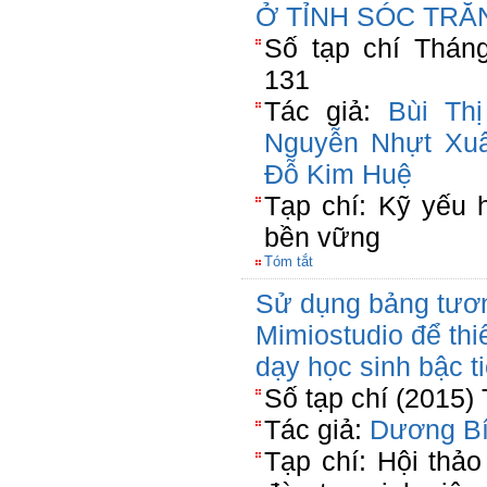
Ở TỈNH SÓC TRĂ
Số tạp chí Tháng
131
Tác giả:
Bùi Th
Nguyễn Nhựt Xu
Đỗ Kim Huệ
Tạp chí: Kỹ yếu h
bền vững
Tóm tắt
Sử dụng bảng tươ
Mimiostudio để thi
dạy học sinh bậc t
Số tạp chí (2015)
Tác giả:
Dương Bí
Tạp chí: Hội thảo