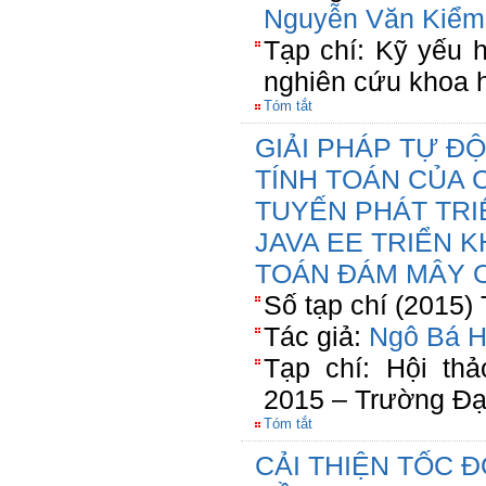
Nguyễn Văn Kiểm
Tạp chí: Kỹ yếu 
nghiên cứu khoa
Tóm tắt
GIẢI PHÁP TỰ Đ
TÍNH TOÁN CỦA
TUYẾN PHÁT TR
JAVA EE TRIỂN K
TOÁN ĐÁM MÂY 
Số tạp chí (2015)
Tác giả:
Ngô Bá 
Tạp chí: Hội th
2015 – Trường Đạ
Tóm tắt
CẢI THIỆN TỐC Đ