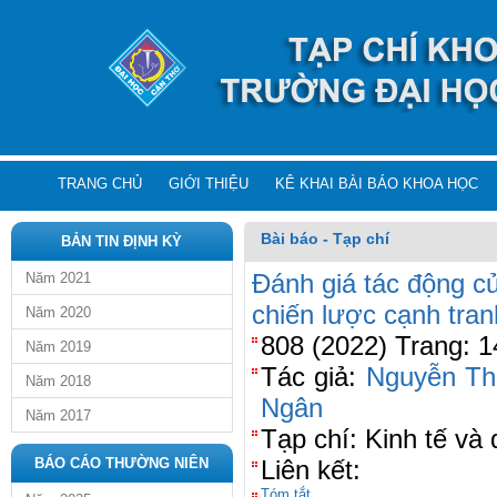
TRANG CHỦ
GIỚI THIỆU
KÊ KHAI BÀI BÁO KHOA HỌC
Bài báo - Tạp chí
BẢN TIN ĐỊNH KỲ
Đánh giá tác động c
Năm 2021
chiến lược cạnh tra
Năm 2020
808 (2022) Trang: 
Năm 2019
Tác giả:
Nguyễn Th
Năm 2018
Ngân
Năm 2017
Tạp chí: Kinh tế và
BÁO CÁO THƯỜNG NIÊN
Liên kết:
Tóm tắt