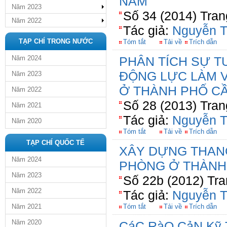
NAM
Năm 2023
Số 34 (2014) Tran
Năm 2022
Tác giả:
Nguyễn T
TẠP CHÍ TRONG NƯỚC
Tóm tắt
Tải về
Trích dẫn
Năm 2024
PHÂN TÍCH SỰ T
ĐỘNG LỰC LÀM V
Năm 2023
Ở THÀNH PHỐ C
Năm 2022
Số 28 (2013) Tran
Năm 2021
Tác giả:
Nguyễn T
Năm 2020
Tóm tắt
Tải về
Trích dẫn
TẠP CHÍ QUỐC TẾ
XÂY DỰNG THANG
Năm 2024
PHÒNG Ở THÀNH
Năm 2023
Số 22b (2012) Tra
Năm 2022
Tác giả:
Nguyễn T
Năm 2021
Tóm tắt
Tải về
Trích dẫn
Năm 2020
CáC RàO CảN Kỹ