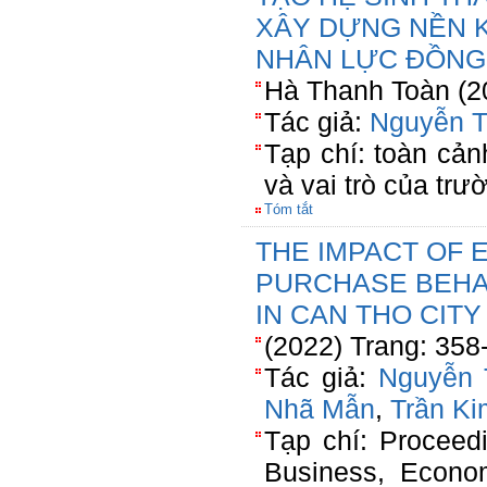
XÂY DỰNG NỀN K
NHÂN LỰC ĐỒNG
Hà Thanh Toàn (2
Tác giả:
Nguyễn T
Tạp chí: toàn cả
và vai trò của tr
Tóm tắt
THE IMPACT OF 
PURCHASE BEHAV
IN CAN THO CITY
(2022) Trang: 358
Tác giả:
Nguyễn 
Nhã Mẫn
,
Trần K
Tạp chí: Proceedi
Business, Econom