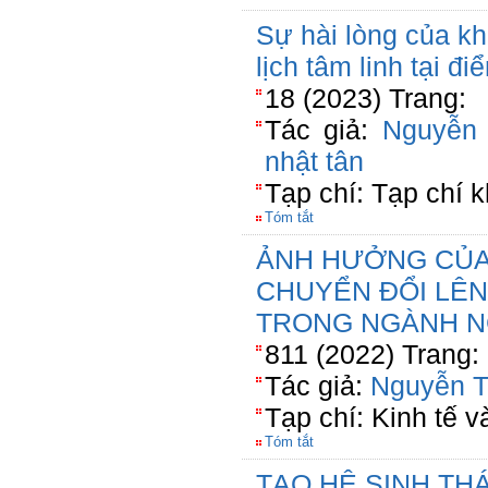
Sự hài lòng của kh
lịch tâm linh tại đ
18 (2023) Trang:
Tác giả:
Nguyễn
nhật tân
Tạp chí: Tạp chí 
Tóm tắt
ẢNH HƯỞNG CỦA
CHUYỂN ĐỔI LÊ
TRONG NGÀNH N
811 (2022) Trang:
Tác giả:
Nguyễn T
Tạp chí: Kinh tế 
Tóm tắt
TẠO HỆ SINH TH