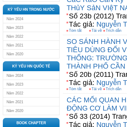
THủY SảN VIệT 
KỶ YẾU HN TRONG NƯỚC
Số 23b (2012) Tra
Năm 2024
Tác giả:
Nguyễn T
Năm 2023
Tóm tắt
Tải về
Trích dẫn
Năm 2022
SO SÁNH HÀNH V
Năm 2021
TIÊU DÙNG ĐỐI V
Năm 2020
THỐNG: TRƯỜNG
THÀNH PHỐ CẦN
KỶ YẾU HN QUỐC TẾ
Số 20b (2011) Tra
Năm 2024
Tác giả:
Nguyễn T
Năm 2023
Tóm tắt
Tải về
Trích dẫn
Năm 2022
CÁC MỐI QUAN H
Năm 2021
ĐỘNG CƠ LÀM VI
Năm 2020
Số 33 (2014) Tran
Tác giả:
Nguyễn T
BOOK CHAPTER