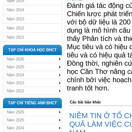
Năm 2025
Đánh giá tác động c
Năm 2024
Chiến lược phát tri
Năm 2023
với bộ dữ liệu là 2
Năm 2022
dụng là mô hình cấu
thấy Phân tích và th
Năm 2021
Mục tiêu và có hiệu
TẠP CHÍ KHOA HỌC ĐHCT
tiêu và có hiệu quả 
Năm 2026
Đồng thời, nghiên c
Năm 2025
học Cần Thơ nâng ca
Năm 2024
chính bởi việc hoạc
Năm 2023
tranh tốt hơn.
Năm 2022
Các bài báo khác
TẠP CHÍ TIẾNG ANH ĐHCT
Năm 2026
NIỀM TIN Ở TỔ 
Năm 2025
QUẢ LÀM VIỆC C
Năm 2024