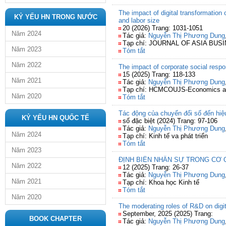
The impact of digital transformation
KỶ YẾU HN TRONG NƯỚC
and labor size
20 (2026) Trang: 1031-1051
Năm 2024
Tác giả:
Nguyễn Thị Phương Dung
Tạp chí: JOURNAL OF ASIA BUS
Năm 2023
Tóm tắt
Năm 2022
The impact of corporate social respo
15 (2025) Trang: 118-133
Năm 2021
Tác giả:
Nguyễn Thị Phương Dung
Tạp chí: HCMCOUJS-Economics and
Năm 2020
Tóm tắt
Tác động của chuyển đổi số đến hiệ
KỶ YẾU HN QUỐC TẾ
số đặc biệt (2024) Trang: 97-106
Tác giả:
Nguyễn Thị Phương Dung
Năm 2024
Tạp chí: Kinh tế va phát triển
Tóm tắt
Năm 2023
ĐỊNH BIÊN NHÂN SỰ TRONG CƠ
Năm 2022
12 (2025) Trang: 26-37
Tác giả:
Nguyễn Thị Phương Dung
Năm 2021
Tạp chí: Khoa học Kinh tế
Tóm tắt
Năm 2020
The moderating roles of R&D on digi
September, 2025 (2025) Trang:
BOOK CHAPTER
Tác giả:
Nguyễn Thị Phương Dung