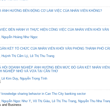
Ó ẢNH HƯỞNG ĐẾN ĐỘNG CƠ LÀM VIỆC CỦA NHÂN VIÊN KHÔNG?
IỆC ĐẾN HÀNH VI THỰC HIỆN CÔNG VIỆC CỦA NHÂN VIÊN KHỐI VĂN
,
Nguyễn Hoàng Như Ngọc
GẮN KẾT TỔ CHỨC CỦA NHÂN VIÊN KHỐI VĂN PHÒNG THÀNH PHỐ CẦ
,
Huỳnh Thị Cẩm Lý
,
Lê Thị Thu Trang
 HỘI DOANH NGHIỆP ẢNH HƯỞNG ĐẾN MỨC ĐỘ GẮN KẾT NHÂN VIÊN:
H NGHIỆP NHỎ VÀ VỪA TẠI CẦN THƠ
,
Lê Kim Duy
,
Nguyễn Trọng Tính
ế
f knowledge sharing behavior in Can Tho City banking sector
,
Nguyễn Ngọc Như Ý
,
Võ Thị Giàu
,
Lê Thị Thu Trang
,
Nguyễn Thu Nha Tran
s and Business