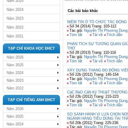
Năm 2025
Năm 2024
Các bài báo khác
Năm 2023
NIỀM TIN Ở TỔ CHỨC TÁC ĐỘNG
Số 34 (2014) Trang: 103-112
Năm 2022
Tác giả:
Nguyễn Thị Phương Dung
Tóm tắt
Tải về
Trích dẫn
Năm 2021
PHÂN TÍCH SỰ TƯƠNG QUAN GIỮ
THƠ
TẠP CHÍ KHOA HỌC ĐHCT
Số 28 (2013) Trang: 110-116
Tác giả:
Nguyễn Thị Phương Dung
Năm 2026
Tóm tắt
Tải về
Trích dẫn
Năm 2025
XÂY DỰNG THANG ĐO ĐỘNG VIÊ
Năm 2024
Số 22b (2012) Trang: 145-154
Tác giả:
Nguyễn Thị Phương Dung
Năm 2023
Tóm tắt
Tải về
Trích dẫn
Năm 2022
CáC RàO CảN Kỹ THUậT THƯƠNG 
Số 23b (2012) Trang: 215-223
TẠP CHÍ TIẾNG ANH ĐHCT
Tác giả:
Nguyễn Thị Phương Dung
Tóm tắt
Tải về
Trích dẫn
Năm 2026
SO SÁNH HÀNH VI LỰA CHỌN NƠ
Năm 2025
NGÀNH HÀNG TIÊU DÙNG TẠI TH
Số 20b (2011) Trang: 225-236
Năm 2024
Tác giả:
Nguyễn Thị Phương Dung