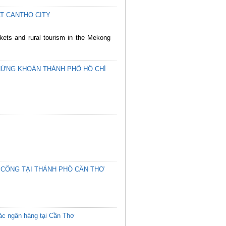
T CANTHO CITY
rkets and rural tourism in the Mekong
CHỨNG KHOÁN THÀNH PHỐ HỒ CHÍ
 CÔNG TẠI THÀNH PHỐ CẦN THƠ
các ngân hàng tại Cần Thơ