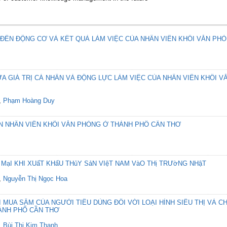
 ĐẾN ĐỘNG CƠ VÀ KẾT QUẢ LÀM VIỆC CỦA NHÂN VIÊN KHỐI VĂN PH
A GIÁ TRỊ CÁ NHÂN VÀ ĐỘNG LỰC LÀM VIỆC CỦA NHÂN VIÊN KHỐI 
,
Phạm Hoàng Duy
N NHÂN VIÊN KHỐI VĂN PHÒNG Ở THÀNH PHỐ CẦN THƠ
MạI KHI XUấT KHẩU THủY SảN VIệT NAM VàO THị TRƯờNG NHậT
,
Nguyễn Thị Ngọc Hoa
I MUA SẮM CỦA NGƯỜI TIÊU DÙNG ĐỐI VỚI LOẠI HÌNH SIÊU THỊ VÀ
ÀNH PHỐ CẦN THƠ
,
Bùi Thị Kim Thanh