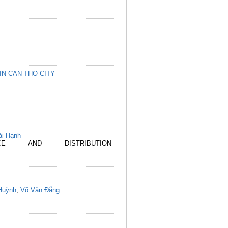
N CAN THO CITY
ái Hạnh
E AND DISTRIBUTION
Huỳnh
,
Võ Văn Đắng