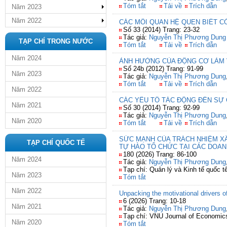
Tóm tắt
Tải về
Trích dẫn
Năm 2023
Năm 2022
CÁC MỐI QUAN HỆ QUEN BIẾT C
Số 33 (2014) Trang: 23-32
Tác giả:
Nguyễn Thị Phương Dung
TẠP CHÍ TRONG NƯỚC
Tóm tắt
Tải về
Trích dẫn
Năm 2024
ẢNH HƯỞNG CỦA ĐỘNG CƠ LÀM V
Số 24b (2012) Trang: 91-99
Năm 2023
Tác giả:
Nguyễn Thị Phương Dung
Tóm tắt
Tải về
Trích dẫn
Năm 2022
CÁC YẾU TỐ TÁC ĐỘNG ĐẾN SỰ 
Năm 2021
Số 30 (2014) Trang: 92-99
Tác giả:
Nguyễn Thị Phương Dung
Năm 2020
Tóm tắt
Tải về
Trích dẫn
SỨC MẠNH CỦA TRÁCH NHIỆM XÃ
TẠP CHÍ QUỐC TẾ
TỰ HÀO TỔ CHỨC TẠI CÁC DOAN
180 (2026) Trang: 86-100
Năm 2024
Tác giả:
Nguyễn Thị Phương Dung
Tạp chí: Quản lý và Kinh tế quốc t
Năm 2023
Tóm tắt
Năm 2022
Unpacking the motivational drivers o
6 (2026) Trang: 10-18
Năm 2021
Tác giả:
Nguyễn Thị Phương Dung
Tạp chí: VNU Journal of Economic
Năm 2020
Tóm tắt