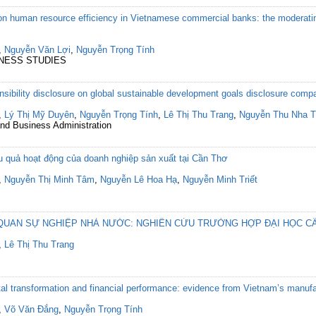
 on human resource efficiency in Vietnamese commercial banks: the moderating 
,
Nguyễn Văn Lợi
,
Nguyễn Trọng Tính
INESS STUDIES
nsibility disclosure on global sustainable development goals disclosure comp
,
Lý Thị Mỹ Duyên
,
Nguyễn Trọng Tính
,
Lê Thị Thu Trang
,
Nguyễn Thu Nha T
 Business Administration
u quả hoạt động của doanh nghiệp sản xuất tại Cần Thơ
,
Nguyễn Thị Minh Tâm
,
Nguyễn Lê Hoa Hạ
,
Nguyễn Minh Triết
 QUAN SỰ NGHIỆP NHÀ NƯỚC: NGHIÊN CỨU TRƯỜNG HỢP ĐẠI HỌC C
,
Lê Thị Thu Trang
tal transformation and financial performance: evidence from Vietnam’s manufa
,
Võ Văn Đắng
,
Nguyễn Trọng Tính