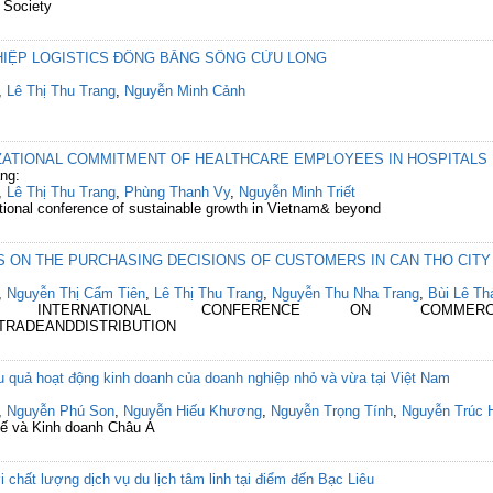
d Society
HIỆP LOGISTICS ĐỒNG BẰNG SÔNG CỬU LONG
,
Lê Thị Thu Trang
,
Nguyễn Minh Cảnh
ATIONAL COMMITMENT OF HEALTHCARE EMPLOYEES IN HOSPITALS I
ng:
,
Lê Thị Thu Trang
,
Phùng Thanh Vy
,
Nguyễn Minh Triết
ational conference of sustainable growth in Vietnam& beyond
S ON THE PURCHASING DECISIONS OF CUSTOMERS IN CAN THO CITY
,
Nguyễn Thị Cẩm Tiên
,
Lê Thị Thu Trang
,
Nguyễn Thu Nha Trang
,
Bùi Lê Th
4 INTERNATIONAL CONFERENCE ON COMMERC
TRADEANDDISTRIBUTION
u quả hoạt động kinh doanh của doanh nghiệp nhỏ và vừa tại Việt Nam
,
Nguyễn Phú Son
,
Nguyễn Hiếu Khương
,
Nguyễn Trọng Tính
,
Nguyễn Trúc 
tế và Kinh doanh Châu Á
i chất lượng dịch vụ du lịch tâm linh tại điểm đến Bạc Liêu