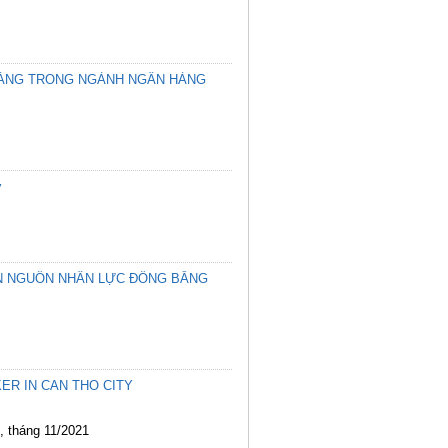
HÀNG TRONG NGÀNH NGÂN HÀNG
ơ
IỂN NGUỒN NHÂN LỰC ĐỒNG BẰNG
ER IN CAN THO CITY
ế, tháng 11/2021