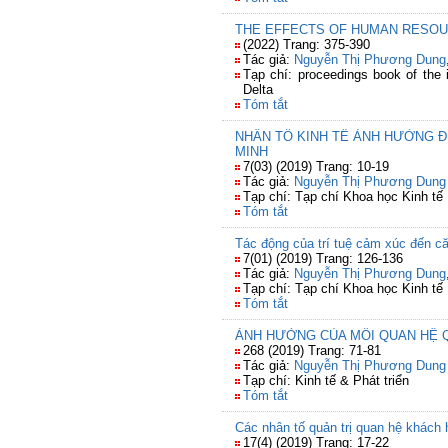
THE EFFECTS OF HUMAN RESOUR
(2022) Trang: 375-390
Tác giả:
Nguyễn Thị Phương Dung
Tạp chí: proceedings book of the 
Delta
Tóm tắt
NHÂN TỐ KINH TẾ ẢNH HƯỞNG Đ
MINH
7(03) (2019) Trang: 10-19
Tác giả:
Nguyễn Thị Phương Dung
Tạp chí: Tạp chí Khoa học Kinh tế
Tóm tắt
Tác động của trí tuệ cảm xúc đến că
7(01) (2019) Trang: 126-136
Tác giả:
Nguyễn Thị Phương Dung
Tạp chí: Tạp chí Khoa học Kinh tế
Tóm tắt
ẢNH HƯỞNG CỦA MỐI QUAN HỆ Q
268 (2019) Trang: 71-81
Tác giả:
Nguyễn Thị Phương Dung
Tạp chí: Kinh tế & Phát triển
Tóm tắt
Các nhân tố quản trị quan hệ khách
17(4) (2019) Trang: 17-22