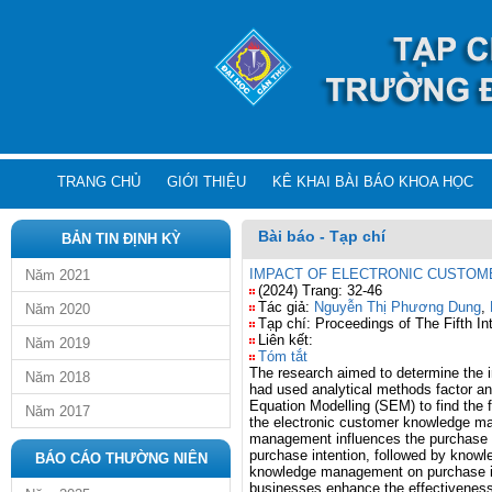
TRANG CHỦ
GIỚI THIỆU
KÊ KHAI BÀI BÁO KHOA HỌC
Bài báo - Tạp chí
BẢN TIN ĐỊNH KỲ
IMPACT OF ELECTRONIC CUSTOM
Năm 2021
(2024) Trang: 32-46
Tác giả:
Nguyễn Thị Phương Dung
,
Năm 2020
Tạp chí: Proceedings of The Fifth I
Liên kết:
Năm 2019
Tóm tắt
The research aimed to determine the i
Năm 2018
had used analytical methods factor an
Equation Modelling (SEM) to find the f
Năm 2017
the electronic customer knowledge man
management influences the purchase in
purchase intention, followed by knowle
BÁO CÁO THƯỜNG NIÊN
knowledge management on purchase int
businesses enhance the effectivenes