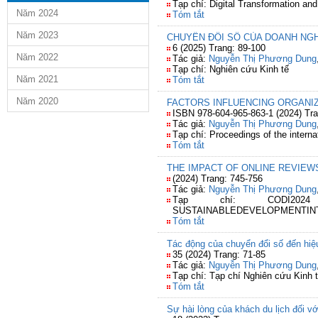
Tạp chí: Digital Transformation an
Năm 2024
Tóm tắt
Năm 2023
CHUYỂN ĐỔI SỐ CỦA DOANH NG
6 (2025) Trang: 89-100
Năm 2022
Tác giả:
Nguyễn Thị Phương Dung
Tạp chí: Nghiên cứu Kinh tế
Năm 2021
Tóm tắt
Năm 2020
FACTORS INFLUENCING ORGANIZ
ISBN 978-604-965-863-1 (2024) Tra
Tác giả:
Nguyễn Thị Phương Dung
Tạp chí: Proceedings of the intern
Tóm tắt
THE IMPACT OF ONLINE REVIEW
(2024) Trang: 745-756
Tác giả:
Nguyễn Thị Phương Dung
Tạp chí: CODI202
SUSTAINABLEDEVELOPMENTIN
Tóm tắt
Tác động của chuyển đổi số đến hiệ
35 (2024) Trang: 71-85
Tác giả:
Nguyễn Thị Phương Dung
Tạp chí: Tạp chí Nghiên cứu Kinh 
Tóm tắt
Sự hài lòng của khách du lịch đối vớ