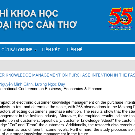
GỬI BÀI ONLINE
LIÊN KẾT
LIÊN HỆ
ER KNOWLEDGE MANAGEMENT ON PURCHASE INTENTION IN THE FAS
Nguyễn Minh Cảnh
,
Lương Ngọc Duy
nternational Conference on Business, Economics & Finance
mpact of electronic customer knowledge management on the purchase intention
alysis to test and determine the scale, with 263 observations in the Mekong D
actors affecting customer’s purchase intention. The results show that the stud
agement in the fashion industry. Moreover, the empirical results indicate th
tention of customers. Specifically, customer knowledge "About" the customers
dge "For" and "From" the customers. Additionally, the research also reveals d
ention across different income levels. Furthermore, the study proposes so
s of customer knowledge management in the future