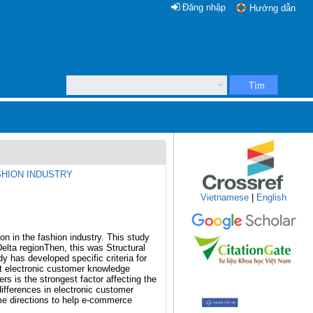
Đăng nhập
Hướng dẫn
Tìm
HION INDUSTRY
Vietnamese
|
English
 in the fashion industry. This study
elta regionThen, this was Structural
y has developed specific criteria for
at electronic customer knowledge
 is the strongest factor affecting the
ifferences in electronic customer
me directions to help e-commerce