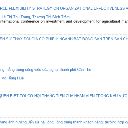
CE FLEXIBILITY STRATEGY ON ORGANIZATIONAL EFFECTIVENESS A
,
Lê Thị Thu Trang
,
Trương Thị Bích Trâm
international conference on investment and development for agricultural ma
ẾN SỰ THAY ĐỔI GIÁ CỔ PHIẾU: NGÀNH BẤT ĐỘNG SẢN TRÊN SÀN 
ng thẳng trong công việc của pg tại thành phố Cần Thơ
,
Võ Hồng Huệ
UEN BIẾT TỚI CƠ HỘI THĂNG TIẾN CỦA NHÂN VIÊN TRONG KHU VỰC
 hàng ảnh hưởng đến sự hài lòng, lòng trung thành khách hàng: trường hợp 