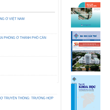
ÒNG Ở VIỆT NAM
VĂN PHÒNG Ở THÀNH PHỐ CẦN
 CHỢ TRUYỀN THỐNG: TRƯỜNG HỢP