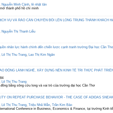
,
Nguyễn Minh Cảnh
,
lê nhật tân
 mở thành phố hồ chí minh
ỊCH VỤ VÀ RÀO CẢN CHUYỂN ĐỔI LÊN LÒNG TRUNG THÀNH KHÁCH 
,
Nguyễn Thị Thanh Liễu
guồn nhân lực hành chính đến chiến lược cạnh tranh trường Đại học Cần Th
,
Lê Thị Thu Trang
,
Lao Thị Kim Ngân
 LAO ĐỘNG LÀNH NGHỀ, XÂY DỰNG NỀN KINH TẾ TRI THỨC PHÁT TR
284
,
Lê Thị Thu Trang
 đồng bằng sông cửu long và vai trò của trường đại học Cần Thơ
LITY ON REPEAT PURCHASE BEHAVIOR - THE CASE OF ADIDAS SNEAK
,
Lê Thị Thu Trang
,
Triệu Nhã Mẫn
,
Trần Kim Bảo
international Conference in Business, Economics & Finance, tại trường Kinh t