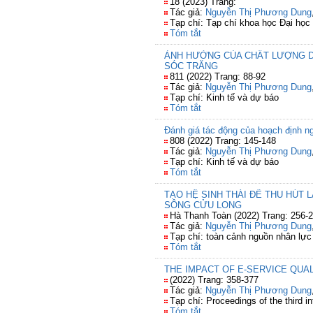
18 (2023) Trang:
Tác giả:
Nguyễn Thị Phương Dung
Tạp chí: Tạp chí khoa học Đại học
Tóm tắt
ẢNH HƯỞNG CỦA CHẤT LƯỢNG D
SÓC TRĂNG
811 (2022) Trang: 88-92
Tác giả:
Nguyễn Thị Phương Dung
Tạp chí: Kinh tế và dự báo
Tóm tắt
Đánh giá tác động của hoạch định n
808 (2022) Trang: 145-148
Tác giả:
Nguyễn Thị Phương Dung
Tạp chí: Kinh tế và dự báo
Tóm tắt
TẠO HỆ SINH THÁI ĐỂ THU HÚT
SÔNG CỬU LONG
Hà Thanh Toàn (2022) Trang: 256-
Tác giả:
Nguyễn Thị Phương Dung
Tạp chí: toàn cảnh nguồn nhân lực
Tóm tắt
THE IMPACT OF E-SERVICE QUA
(2022) Trang: 358-377
Tác giả:
Nguyễn Thị Phương Dung
Tạp chí: Proceedings of the third 
Tóm tắt