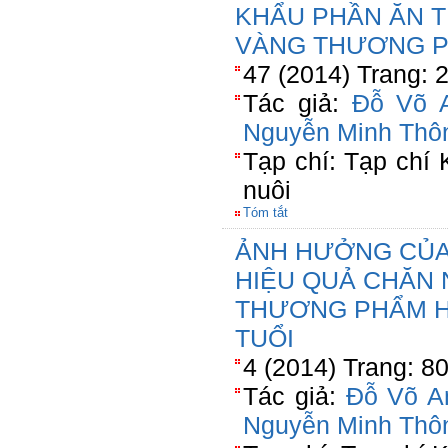
KHẨU PHẦN ĂN T
VÀNG THƯƠNG P
47 (2014) Trang: 
Tác giả:
Đỗ Võ 
Nguyễn Minh Thô
Tạp chí: Tạp chí
nuôi
Tóm tắt
ẢNH HƯỞNG CỦA 
HIỆU QUẢ CHĂN 
THƯƠNG PHẨM H
TUỔI
4 (2014) Trang: 8
Tác giả:
Đỗ Võ A
Nguyễn Minh Thô