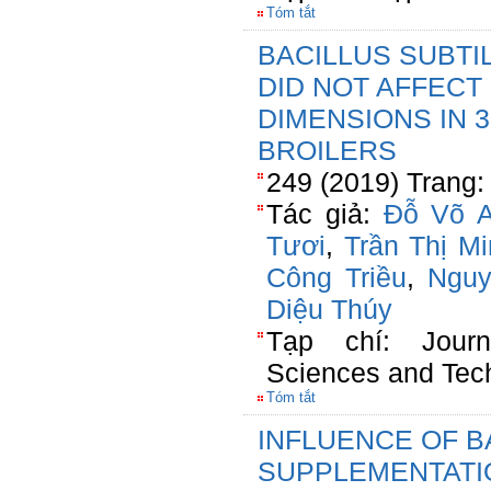
Tóm tắt
BACILLUS SUBTI
DID NOT AFFECT
DIMENSIONS IN 3
BROILERS
249 (2019) Trang:
Tác giả:
Đỗ Võ 
Tươi
,
Trần Thị M
Công Triều
,
Nguy
Diệu Thúy
Tạp chí: Jour
Sciences and Tec
Tóm tắt
INFLUENCE OF B
SUPPLEMENTATI