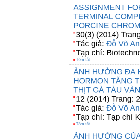
ASSIGNMENT FO
TERMINAL COMP
PORCINE CHRO
30(3) (2014) Tran
Tác giả:
Đỗ Võ An
Tạp chí: Biotechn
Tóm tắt
ẢNH HƯỞNG ĐA H
HORMON TĂNG T
THỊT GÀ TÀU VÀ
12 (2014) Trang: 
Tác giả:
Đỗ Võ An
Tạp chí: Tạp chí
Tóm tắt
ẢNH HƯỞNG CỦA