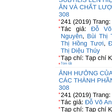
ĂN VÀ CHẤT LƯỢ
308
241 (2019) Trang:
Tác giả:
Đỗ Võ
Nguyên
,
Bùi Thị 
Thị Hồng Tươi
,
Đ
Thị Diệu Thúy
Tạp chí: Tạp chí
Tóm tắt
ẢNH HƯỞNG CỦA
CÁC THÀNH PHẦN
308
241 (2019) Trang:
Tác giả:
Đỗ Võ An
Tạp chí: Tạp chí