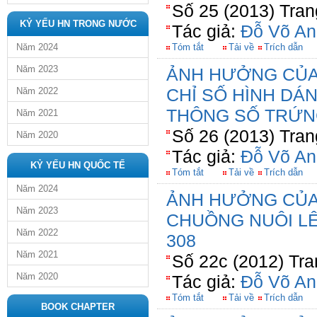
Số 25 (2013) Tran
KỶ YẾU HN TRONG NƯỚC
Tác giả:
Đỗ Võ An
Năm 2024
Tóm tắt
Tải về
Trích dẫn
Năm 2023
ẢNH HƯỞNG CỦA
CHỈ SỐ HÌNH DÁN
Năm 2022
THÔNG SỐ TRỨN
Năm 2021
Số 26 (2013) Tran
Năm 2020
Tác giả:
Đỗ Võ An
KỶ YẾU HN QUỐC TẾ
Tóm tắt
Tải về
Trích dẫn
Năm 2024
ẢNH HƯỞNG CỦA
Năm 2023
CHUỒNG NUÔI L
Năm 2022
308
Năm 2021
Số 22c (2012) Tra
Năm 2020
Tác giả:
Đỗ Võ An
Tóm tắt
Tải về
Trích dẫn
BOOK CHAPTER