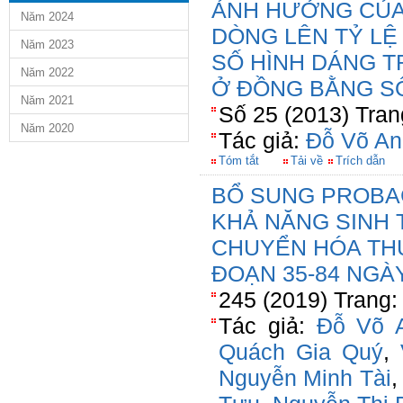
ẢNH HƯỞNG CỦA
Năm 2024
DÒNG LÊN TỶ LỆ 
Năm 2023
SỐ HÌNH DÁNG T
Năm 2022
Ở ĐỒNG BẰNG S
Năm 2021
Số 25 (2013) Tran
Năm 2020
Tác giả:
Đỗ Võ An
Tóm tắt
Tải về
Trích dẫn
BỔ SUNG PROBA
KHẢ NĂNG SINH
CHUYỂN HÓA THỨ
ĐOẠN 35-84 NGÀ
245 (2019) Trang:
Tác giả:
Đỗ Võ 
Quách Gia Quý
,
Nguyễn Minh Tài