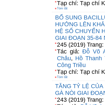
Tạp chí: Tạp chí
Tóm tắt
BỔ SUNG BACILL
HƯỞNG LÊN KHẢ
HỆ SỐ CHUYỂN H
GIAI ĐOẠN 35-84
245 (2019) Trang:
Tác giả:
Đỗ Võ 
Châu
,
Hồ Thanh
Công Triều
Tạp chí: Tạp chí
Tóm tắt
TĂNG TỶ LỆ CỦA
GÀ NÒI GIAI ĐOẠ
243 (2019) Trang: