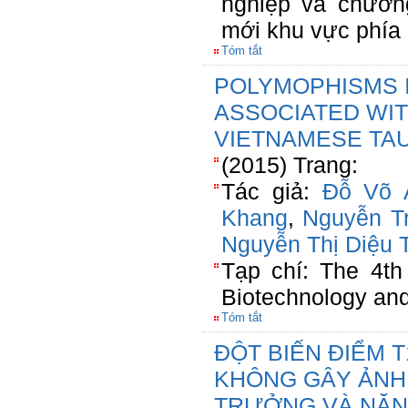
nghiệp và chươn
mới khu vực phí
Tóm tắt
POLYMOPHISMS 
ASSOCIATED WIT
VIETNAMESE TA
(2015) Trang:
Tác giả:
Đỗ Võ 
Khang
,
Nguyễn T
Nguyễn Thị Diệu 
Tạp chí: The 4th
Biotechnology an
Tóm tắt
ĐỘT BIẾN ĐIỂM 
KHÔNG GÂY ẢNH
TRƯỞNG VÀ NĂNG