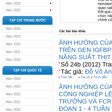
Năm 2023
hematori
quan sát
Năm 2022
Kết quả 
chức năn
chính củ
TẠP CHÍ TRONG NƯỚC
Năm 2024
Các bài báo khác
Năm 2023
ẢNH HƯỞNG CỦA 
Năm 2022
TRÊN GEN IGFBP
Năm 2021
NĂNG SUẤT THỊT
Năm 2020
Số 24b (2012) Tra
Tác giả:
Đỗ Võ An
TẠP CHÍ QUỐC TẾ
Tóm tắt
Tải về
Trích dẫn
Năm 2024
ẢNH HƯỞNG CỦA
Năm 2023
CÔNG NGHIỆP LÊ
Năm 2022
TRƯỞNG VÀ FCR 
Năm 2021
ĐOẠN 1 - 4 TUẦN
Năm 2020