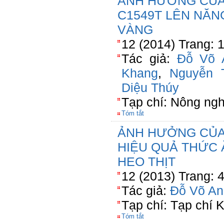
ẢNH HƯỞNG CỦA 
C1549T LÊN NĂN
VÀNG
12 (2014) Trang: 
Tác giả:
Đỗ Võ 
Khang
,
Nguyễn 
Diệu Thúy
Tạp chí: Nông ngh
Tóm tắt
ẢNH HƯỞNG CỦA
HIỆU QUẢ THỨC 
HEO THỊT
12 (2013) Trang: 
Tác giả:
Đỗ Võ An
Tạp chí: Tạp chí
Tóm tắt