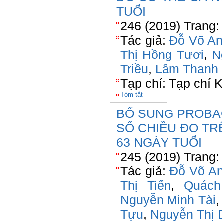
TUỔI
246 (2019) Trang:
Tác giả:
Đỗ Võ A
Thị Hồng Tươi
,
N
Triều
,
Lâm Thanh 
Tạp chí: Tạp chí
Tóm tắt
BỔ SUNG PROBAC
SỐ CHIỀU ĐO TRÊ
63 NGÀY TUỔI
245 (2019) Trang:
Tác giả:
Đỗ Võ A
Thị Tiến
,
Quách
Nguyễn Minh Tài
Tựu
,
Nguyễn Thị 