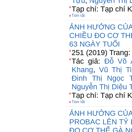
Tựu
,
Nguyễn Thị 
Tạp chí: Tạp chí
Tóm tắt
ẢNH HƯỞNG CỦA
CHIỀU ĐO CƠ THỂ
63 NGÀY TUỔI
251 (2019) Trang:
Tác giả:
Đỗ Võ 
Khang
,
Vũ Thị T
Đinh Thị Ngọc 
Nguyễn Thị Diệu 
Tạp chí: Tạp chí
Tóm tắt
ẢNH HƯỞNG CỦA
PROBAC LÊN TỶ 
ĐO CƠ THỂ GÀ NÒ