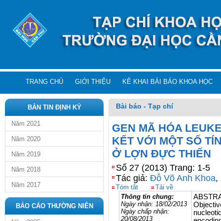
TRANG CHỦ
GIỚI THIỆU
KÊ KHAI BÀI BÁO KHOA HỌC
Bài báo - Tạp chí
BẢN TIN ĐỊNH KỲ
Năm 2021
GEN MÃ HÓA LEUKEM
KẾT VỚI MỘT SỐ TÍ
Năm 2020
Ở LỢN ĐỰC THIẾN
Năm 2019
Số 27 (2013) Trang: 1-5
Năm 2018
Tác giả:
Đỗ Võ Anh Khoa
,
Năm 2017
Tóm tắt
Tải về
Thông tin chung:
ABSTR
Ngày nhận:
18/02/2013
Objective
BÁO CÁO THƯỜNG NIÊN
Ngày chấp nhận:
nucleot
20/08/2013
encoding