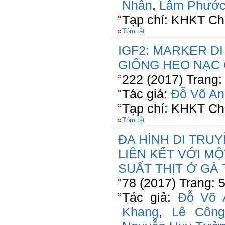
Nhân
,
Lâm Phước
Tạp chí: KHKT Ch
Tóm tắt
IGF2: MARKER D
GIỐNG HEO NẠC
222 (2017) Trang:
Tác giả:
Đỗ Võ An
Tạp chí: KHKT Ch
Tóm tắt
ĐA HÌNH DI TRU
LIÊN KẾT VỚI M
SUẤT THỊT Ở GÀ
78 (2017) Trang: 
Tác giả:
Đỗ Võ 
Khang
,
Lê Công