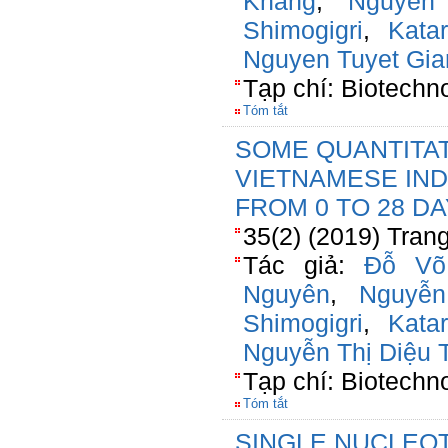
Khang
,
Nguyễn
Shimogigri
,
Kata
Nguyen Tuyet Gia
Tạp chí: Biotechn
Tóm tắt
SOME QUANTITAT
VIETNAMESE IND
FROM 0 TO 28 D
35(2) (2019) Tran
Tác giả:
Đỗ Võ
Nguyên
,
Nguyễ
Shimogigri
,
Kata
Nguyễn Thị Diệu 
Tạp chí: Biotechn
Tóm tắt
SINGLE NUCLEO