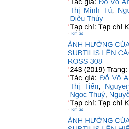
Tác giả:
Đỗ Võ A
Thị Minh Tú
,
Ng
Diệu Thúy
Tạp chí: Tạp chí
Tóm tắt
ẢNH HƯỞNG CỦA
SUBTILIS LÊN C
ROSS 308
243 (2019) Trang:
Tác giả:
Đỗ Võ A
Thị Tiến
,
Nguye
Ngọc Thuý
,
Nguyễ
Tạp chí: Tạp chí
Tóm tắt
ẢNH HƯỞNG CỦA
SUBTILIS LÊN H