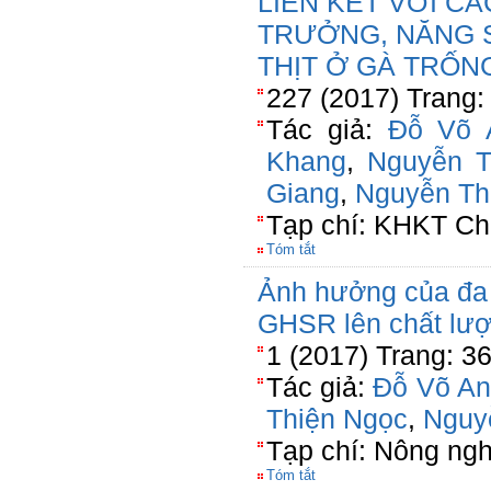
LIÊN KẾT VỚI CÁ
TRƯỞNG, NĂNG 
THỊT Ở GÀ TRỐN
227 (2017) Trang:
Tác giả:
Đỗ Võ 
Khang
,
Nguyễn 
Giang
,
Nguyễn Th
Tạp chí: KHKT Ch
Tóm tắt
Ảnh hưởng của đa h
GHSR lên chất lượ
1 (2017) Trang: 3
Tác giả:
Đỗ Võ An
Thiện Ngọc
,
Nguy
Tạp chí: Nông ng
Tóm tắt