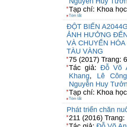
Nguyễn Huy Tưở
Tạp chí: Khoa họ
Tóm tắt
ĐỘT BIẾN A2044
ẢNH HƯỞNG ĐẾN
VÀ CHUYỂN HÓA
TÀU VÀNG
75 (2017) Trang: 
Tác giả:
Đỗ Võ 
Khang
,
Lê Công
Nguyễn Huy Tưở
Tạp chí: Khoa họ
Tóm tắt
Phát triển chăn nuô
211 (2016) Trang:
Tác giả:
Đỗ Võ An