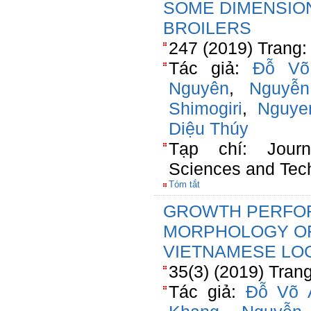
SOME DIMENSIONS
BROILERS
247 (2019) Trang:
Tác giả:
Đỗ Võ
Nguyên
,
Nguyễ
Shimogiri
,
Nguye
Diệu Thúy
Tạp chí: Jour
Sciences and Tec
Tóm tắt
GROWTH PERFO
MORPHOLOGY OF 
VIETNAMESE LOC
35(3) (2019) Tran
Tác giả:
Đỗ Võ 