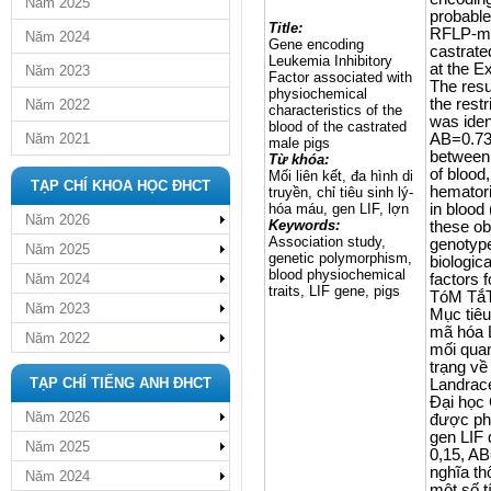
Năm 2025
probable
Title:
RFLP-mar
Năm 2024
Gene encoding
castrate
Leukemia Inhibitory
at the E
Năm 2023
Factor associated with
The resu
physiochemical
the rest
Năm 2022
characteristics of the
was iden
blood of the castrated
Năm 2021
AB=0.73,
male pigs
between
Từ khóa:
of blood
Mối liên kết, đa hình di
TẠP CHÍ KHOA HỌC ĐHCT
hematori
truyền, chỉ tiêu sinh lý-
hóa máu, gen LIF, lợn
in blood
Năm 2026
Keywords:
these ob
Association study,
genotype
Năm 2025
genetic polymorphism,
biologic
blood physiochemical
Năm 2024
factors 
traits, LIF gene, pigs
TóM Tắ
Năm 2023
Mục tiêu
mã hóa L
Năm 2022
mối quan
trạng về
TẠP CHÍ TIẾNG ANH ĐHCT
Landrace
Đại học 
Năm 2026
được phâ
gen LIF 
Năm 2025
0,15, AB
nghĩa th
Năm 2024
một số t