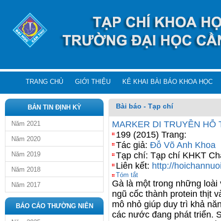
TRANG CHỦ
GIỚI THIỆU
KÊ KHAI BÀI BÁO KHOA HỌC
Bài báo - Tạp chí
BẢN TIN ĐỊNH KỲ
MARKER DI TRUYỀN HỖ 
Năm 2021
199 (2015) Trang:
Năm 2020
Tác giả:
Đỗ Võ Anh Khoa
Năm 2019
Tạp chí: Tạp chí KHKT Ch
Liên kết:
http://hoichannuoi
Năm 2018
Tóm tắt
Gà là một trong những loài 
Năm 2017
ngũ cốc thành protein thịt 
mô nhỏ giúp duy trì khả năn
BÁO CÁO THƯỜNG NIÊN
các nước đang phát triển. So