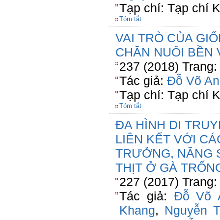
Tạp chí: Tạp chí
Tóm tắt
VAI TRÒ CỦA GI
CHĂN NUÔI BỀN
237 (2018) Trang:
Tác giả:
Đỗ Võ An
Tạp chí: Tạp chí
Tóm tắt
ĐA HÌNH DI TRUY
LIÊN KẾT VỚI CÁ
TRƯỞNG, NĂNG 
THỊT Ở GÀ TRỐN
227 (2017) Trang:
Tác giả:
Đỗ Võ 
Khang
,
Nguyễn 