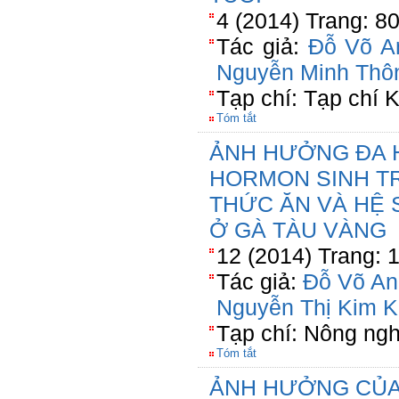
4 (2014) Trang: 8
Tác giả:
Đỗ Võ A
Nguyễn Minh Thô
Tạp chí: Tạp chí
Tóm tắt
ẢNH HƯỞNG ĐA H
HORMON SINH T
THỨC ĂN VÀ HỆ
Ở GÀ TÀU VÀNG
12 (2014) Trang: 
Tác giả:
Đỗ Võ An
Nguyễn Thị Kim 
Tạp chí: Nông ngh
Tóm tắt
ẢNH HƯỞNG CỦA 