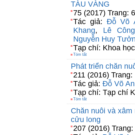
TÀU VÀNG
75 (2017) Trang: 
Tác giả:
Đỗ Võ 
Khang
,
Lê Công
Nguyễn Huy Tưở
Tạp chí: Khoa họ
Tóm tắt
Phát triển chăn nuô
211 (2016) Trang:
Tác giả:
Đỗ Võ An
Tạp chí: Tạp chí
Tóm tắt
Chăn nuôi và xâm
cửu long
207 (2016) Trang: