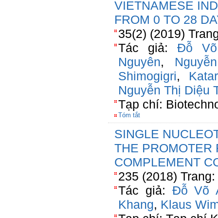
VIETNAMESE IND
FROM 0 TO 28 D
35(2) (2019) Tran
Tác giả:
Đỗ Võ
Nguyên
,
Nguyễ
Shimogigri
,
Kata
Nguyễn Thị Diệu 
Tạp chí: Biotechn
Tóm tắt
SINGLE NUCLEO
THE PROMOTER 
COMPLEMENT C
235 (2018) Trang:
Tác giả:
Đỗ Võ 
Khang
,
Klaus Wi