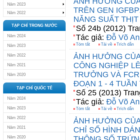
ẢNH HƯỞNG CỦA 
Năm 2023
TRÊN GEN IGFBP
Năm 2022
NĂNG SUẤT THỊT
TẠP CHÍ TRONG NƯỚC
Số 24b (2012) Tra
Tác giả:
Đỗ Võ An
Năm 2024
Tóm tắt
Tải về
Trích dẫn
Năm 2023
ẢNH HƯỞNG CỦA
Năm 2022
CÔNG NGHIỆP LÊ
Năm 2021
TRƯỞNG VÀ FCR 
Năm 2020
ĐOẠN 1 - 4 TUẦN
TẠP CHÍ QUỐC TẾ
Số 25 (2013) Tran
Năm 2024
Tác giả:
Đỗ Võ An
Năm 2023
Tóm tắt
Tải về
Trích dẫn
Năm 2022
ẢNH HƯỞNG CỦA
Năm 2021
CHỈ SỐ HÌNH DÁN
THÔNG SỐ TRỨN
Năm 2020