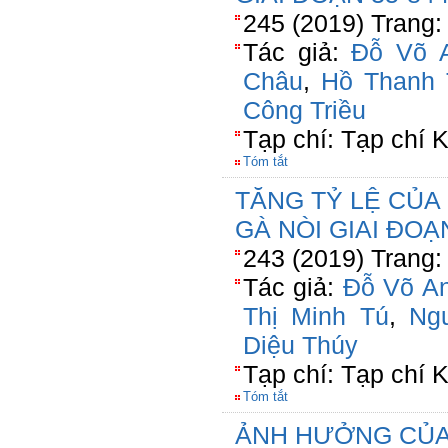
245 (2019) Trang:
Tác giả:
Đỗ Võ 
Châu
,
Hồ Thanh
Công Triều
Tạp chí: Tạp chí
Tóm tắt
TĂNG TỶ LỆ CỦA
GÀ NÒI GIAI ĐOẠ
243 (2019) Trang:
Tác giả:
Đỗ Võ A
Thị Minh Tú
,
Ng
Diệu Thúy
Tạp chí: Tạp chí
Tóm tắt
ẢNH HƯỞNG CỦA