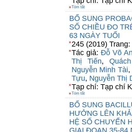
Tạp chí: Tạp chí
Tóm tắt
BỔ SUNG PROBAC
SỐ CHIỀU ĐO TRÊ
63 NGÀY TUỔI
245 (2019) Trang:
Tác giả:
Đỗ Võ A
Thị Tiến
,
Quách
Nguyễn Minh Tài
Tựu
,
Nguyễn Thị 
Tạp chí: Tạp chí
Tóm tắt
BỔ SUNG BACILL
HƯỞNG LÊN KHẢ
HỆ SỐ CHUYỂN H
GIAI ĐOẠN 35-84