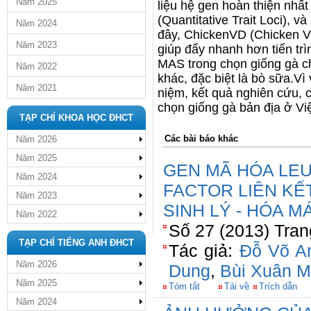
Năm 2025
liệu hệ gen hoàn thiện nhấ
(Quantitative Trait Loci), 
Năm 2024
đây, ChickenVD (Chicken Va
Năm 2023
giúp đẩy nhanh hơn tiến trì
MAS trong chọn giống gà chư
Năm 2022
khác, đặc biệt là bò sữa.Vì 
Năm 2021
niệm, kết quả nghiên cứu, 
chọn giống gà bản địa ở Vi
TẠP CHÍ KHOA HỌC ĐHCT
Các bài báo khác
Năm 2026
Năm 2025
GEN MÃ HÓA LEU
Năm 2024
FACTOR LIÊN KẾ
Năm 2023
SINH LÝ - HÓA 
Năm 2022
Số 27 (2013) Tran
TẠP CHÍ TIẾNG ANH ĐHCT
Tác giả:
Đỗ Võ A
Năm 2026
Dung
,
Bùi Xuân 
Năm 2025
Tóm tắt
Tải về
Trích dẫn
Năm 2024