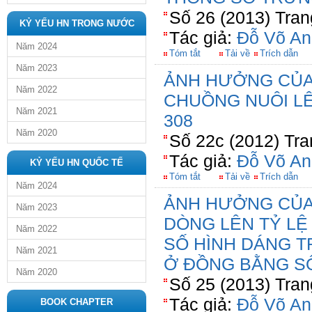
Số 26 (2013) Tran
KỶ YẾU HN TRONG NƯỚC
Tác giả:
Đỗ Võ An
Năm 2024
Tóm tắt
Tải về
Trích dẫn
Năm 2023
ẢNH HƯỞNG CỦA
Năm 2022
CHUỒNG NUÔI L
Năm 2021
308
Năm 2020
Số 22c (2012) Tra
Tác giả:
Đỗ Võ An
KỶ YẾU HN QUỐC TẾ
Tóm tắt
Tải về
Trích dẫn
Năm 2024
ẢNH HƯỞNG CỦA
Năm 2023
DÒNG LÊN TỶ LỆ 
Năm 2022
SỐ HÌNH DÁNG T
Năm 2021
Ở ĐỒNG BẰNG S
Năm 2020
Số 25 (2013) Tran
Tác giả:
Đỗ Võ An
BOOK CHAPTER