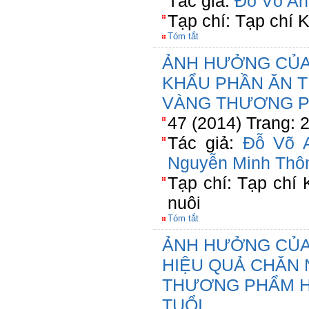
Tác giả:
Đỗ Võ An
Tạp chí: Tạp chí
Tóm tắt
ẢNH HƯỞNG CỦA
KHẨU PHẦN ĂN T
VÀNG THƯƠNG P
47 (2014) Trang: 
Tác giả:
Đỗ Võ 
Nguyễn Minh Thô
Tạp chí: Tạp chí
nuôi
Tóm tắt
ẢNH HƯỞNG CỦA 
HIỆU QUẢ CHĂN 
THƯƠNG PHẨM H
TUỔI