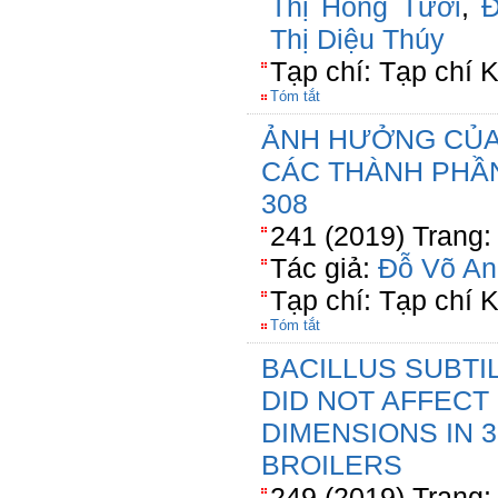
Thị Hồng Tươi
,
Đ
Thị Diệu Thúy
Tạp chí: Tạp chí
Tóm tắt
ẢNH HƯỞNG CỦA
CÁC THÀNH PHẦN
308
241 (2019) Trang:
Tác giả:
Đỗ Võ An
Tạp chí: Tạp chí
Tóm tắt
BACILLUS SUBTI
DID NOT AFFECT
DIMENSIONS IN 3
BROILERS
249 (2019) Trang: