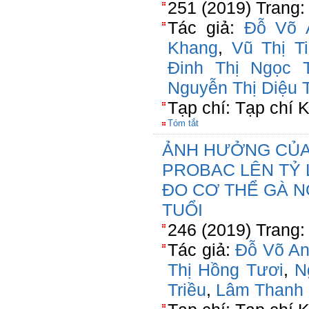
251 (2019) Trang:
Tác giả:
Đỗ Võ 
Khang
,
Vũ Thị T
Đinh Thị Ngọc 
Nguyễn Thị Diệu 
Tạp chí: Tạp chí
Tóm tắt
ẢNH HƯỞNG CỦA
PROBAC LÊN TỶ 
ĐO CƠ THỂ GÀ NÒ
TUỔI
246 (2019) Trang:
Tác giả:
Đỗ Võ A
Thị Hồng Tươi
,
N
Triều
,
Lâm Thanh 