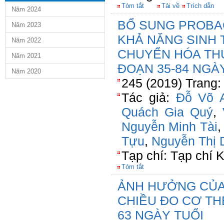
Tóm tắt
Tải về
Trích dẫn
Năm 2024
BỔ SUNG PROBA
Năm 2023
KHẢ NĂNG SINH
Năm 2022
CHUYỂN HÓA THỨ
Năm 2021
ĐOẠN 35-84 NGÀ
Năm 2020
245 (2019) Trang:
Tác giả:
Đỗ Võ 
Quách Gia Quý
,
Nguyễn Minh Tài
Tựu
,
Nguyễn Thị 
Tạp chí: Tạp chí
Tóm tắt
ẢNH HƯỞNG CỦA
CHIỀU ĐO CƠ THỂ
63 NGÀY TUỔI