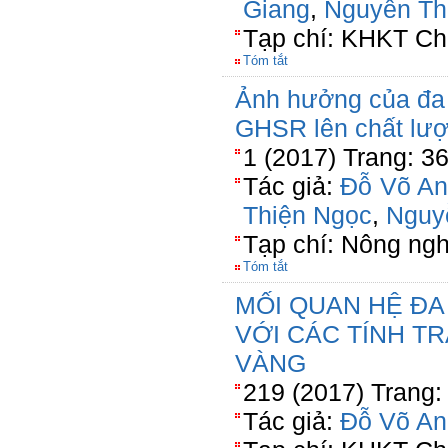
Giang
,
Nguyễn Th
Tạp chí: KHKT Ch
Tóm tắt
Ảnh hưởng của đa h
GHSR lên chất lượ
1 (2017) Trang: 3
Tác giả:
Đỗ Võ An
Thiện Ngọc
,
Nguy
Tạp chí: Nông ng
Tóm tắt
MỐI QUAN HỆ ĐA
VỚI CÁC TÍNH T
VÀNG
219 (2017) Trang:
Tác giả:
Đỗ Võ An