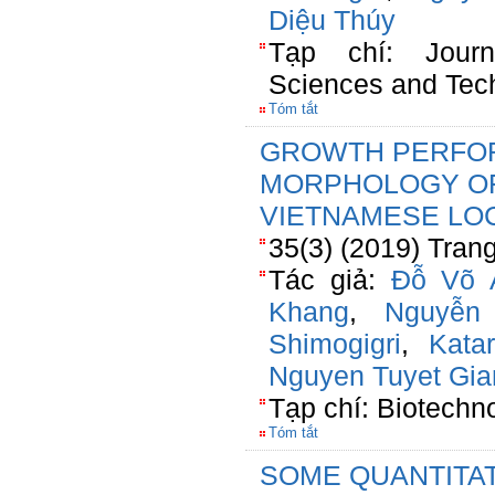
Diệu Thúy
Tạp chí: Jour
Sciences and Tec
Tóm tắt
GROWTH PERFO
MORPHOLOGY OF 
VIETNAMESE LOC
35(3) (2019) Tran
Tác giả:
Đỗ Võ 
Khang
,
Nguyễn
Shimogigri
,
Kata
Nguyen Tuyet Gia
Tạp chí: Biotechn
Tóm tắt
SOME QUANTITAT