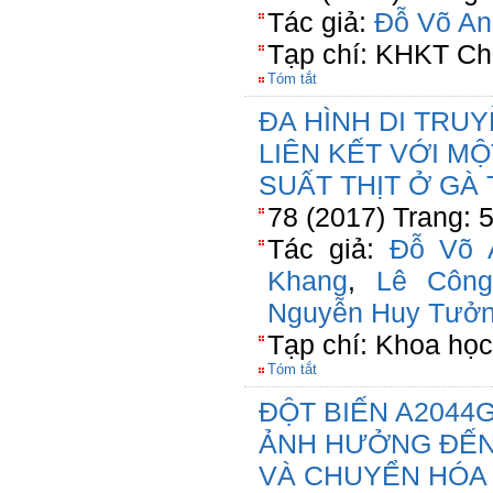
Tác giả:
Đỗ Võ An
Tạp chí: KHKT Ch
Tóm tắt
ĐA HÌNH DI TRU
LIÊN KẾT VỚI M
SUẤT THỊT Ở GÀ
78 (2017) Trang: 
Tác giả:
Đỗ Võ 
Khang
,
Lê Công
Nguyễn Huy Tưở
Tạp chí: Khoa họ
Tóm tắt
ĐỘT BIẾN A2044
ẢNH HƯỞNG ĐẾN
VÀ CHUYỂN HÓA