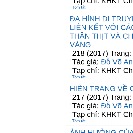
Tạp chí: KHKT Ch
Tóm tắt
ĐA HÌNH DI TRU
LIÊN KẾT VỚI C
THÂN THỊT VÀ C
VÀNG
218 (2017) Trang:
Tác giả:
Đỗ Võ An
Tạp chí: KHKT Ch
Tóm tắt
HIỆN TRẠNG VỀ 
217 (2017) Trang:
Tác giả:
Đỗ Võ An
Tạp chí: KHKT Ch
Tóm tắt
ẢNH HƯỞNG CỦA