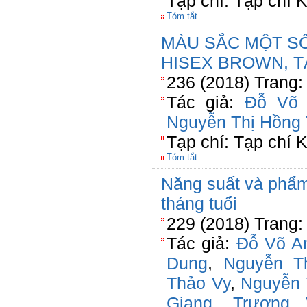
Tạp chí: Tạp chí
Tóm tắt
MÀU SẮC MỘT SỐ
HISEX BROWN, T
236 (2018) Trang:
Tác giả:
Đỗ Võ 
Nguyễn Thị Hồng
Tạp chí: Tạp chí
Tóm tắt
Năng suất và phẩm 
tháng tuổi
229 (2018) Trang:
Tác giả:
Đỗ Võ A
Dung
,
Nguyễn T
Thảo Vy
,
Nguyễn 
Giang
,
Trương