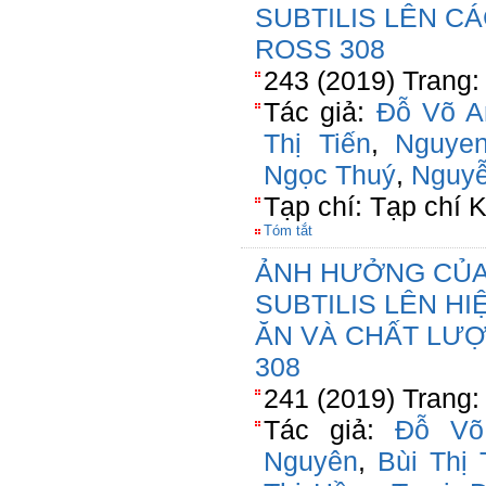
SUBTILIS LÊN C
ROSS 308
243 (2019) Trang:
Tác giả:
Đỗ Võ A
Thị Tiến
,
Nguye
Ngọc Thuý
,
Nguyễ
Tạp chí: Tạp chí
Tóm tắt
ẢNH HƯỞNG CỦA
SUBTILIS LÊN H
ĂN VÀ CHẤT LƯỢ
308
241 (2019) Trang:
Tác giả:
Đỗ Võ
Nguyên
,
Bùi Thị 