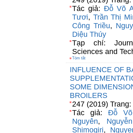
Tác giả:
Đỗ Võ 
Tươi
,
Trần Thị M
Công Triều
,
Nguy
Diệu Thúy
Tạp chí: Jour
Sciences and Tec
Tóm tắt
INFLUENCE OF B
SUPPLEMENTATI
SOME DIMENSIONS
BROILERS
247 (2019) Trang:
Tác giả:
Đỗ Võ
Nguyên
,
Nguyễ
Shimogiri
,
Nguye