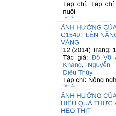
Tạp chí: Tạp ch
nuôi
Tóm tắt
ẢNH HƯỞNG CỦA 
C1549T LÊN NĂN
VÀNG
12 (2014) Trang: 
Tác giả:
Đỗ Võ 
Khang
,
Nguyễn 
Diệu Thúy
Tạp chí: Nông ngh
Tóm tắt
ẢNH HƯỞNG CỦA
HIỆU QUẢ THỨC 
HEO THỊT