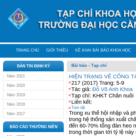
TRANG CHỦ
GIỚI THIỆU
KÊ KHAI BÀI BÁO KHOA HỌC
Bài báo - Tạp chí
BẢN TIN ĐỊNH KỲ
HIỆN TRẠNG VỀ CÔNG T
Năm 2021
217 (2017) Trang: 5-9
Năm 2020
Tác giả:
Đỗ Võ Anh Khoa
Năm 2019
Tạp chí: KHKT Chăn nuôi
Liên kết:
Năm 2018
Tóm tắt
Trong xu thế hội nhập và ph
Năm 2017
trong hệ thống sản xuất ch
đến 60-70% tổng đàn heo n
BÁO CÁO THƯỜNG NIÊN
trong thời gian tới tỷ lệ nà