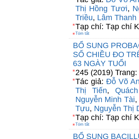
Thị Hồng Tươi
,
N
Triều
,
Lâm Thanh 
Tạp chí: Tạp chí
Tóm tắt
BỔ SUNG PROBAC
SỐ CHIỀU ĐO TRÊ
63 NGÀY TUỔI
245 (2019) Trang:
Tác giả:
Đỗ Võ A
Thị Tiến
,
Quách
Nguyễn Minh Tài
Tựu
,
Nguyễn Thị 
Tạp chí: Tạp chí
Tóm tắt
BỔ SUNG BACILL