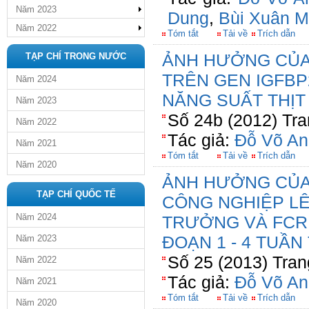
Năm 2023
Dung
,
Bùi Xuân 
Năm 2022
Tóm tắt
Tải về
Trích dẫn
ẢNH HƯỞNG CỦA 
TẠP CHÍ TRONG NƯỚC
TRÊN GEN IGFBP
Năm 2024
NĂNG SUẤT THỊT
Năm 2023
Số 24b (2012) Tra
Năm 2022
Tác giả:
Đỗ Võ An
Năm 2021
Tóm tắt
Tải về
Trích dẫn
Năm 2020
ẢNH HƯỞNG CỦA
TẠP CHÍ QUỐC TẾ
CÔNG NGHIỆP LÊ
Năm 2024
TRƯỞNG VÀ FCR 
ĐOẠN 1 - 4 TUẦN
Năm 2023
Số 25 (2013) Tran
Năm 2022
Tác giả:
Đỗ Võ An
Năm 2021
Tóm tắt
Tải về
Trích dẫn
Năm 2020