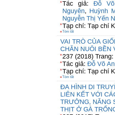
Tác giả:
Đỗ Võ
Nguyên
,
Huỳnh M
Nguyễn Thị Yến N
Tạp chí: Tạp chí
Tóm tắt
VAI TRÒ CỦA GI
CHĂN NUÔI BỀN
237 (2018) Trang:
Tác giả:
Đỗ Võ An
Tạp chí: Tạp chí
Tóm tắt
ĐA HÌNH DI TRUY
LIÊN KẾT VỚI CÁ
TRƯỞNG, NĂNG 
THỊT Ở GÀ TRỐN