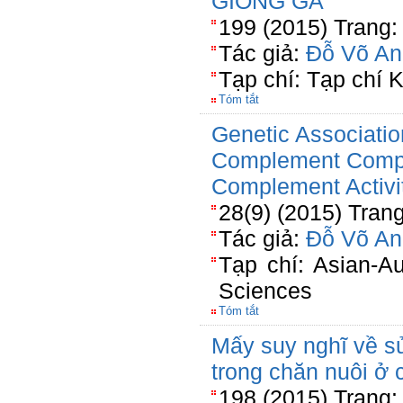
GIỐNG GÀ
199 (2015) Trang:
Tác giả:
Đỗ Võ An
Tạp chí: Tạp chí
Tóm tắt
Genetic Associatio
Complement Compo
Complement Activi
28(9) (2015) Tran
Tác giả:
Đỗ Võ An
Tạp chí: Asian-Au
Sciences
Tóm tắt
Mấy suy nghĩ về s
trong chăn nuôi ở
198 (2015) Trang: