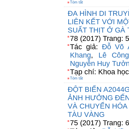
Tóm tắt
ĐA HÌNH DI TRU
LIÊN KẾT VỚI M
SUẤT THỊT Ở GÀ
78 (2017) Trang: 
Tác giả:
Đỗ Võ 
Khang
,
Lê Công
Nguyễn Huy Tưở
Tạp chí: Khoa họ
Tóm tắt
ĐỘT BIẾN A2044
ẢNH HƯỞNG ĐẾN
VÀ CHUYỂN HÓA
TÀU VÀNG
75 (2017) Trang: 