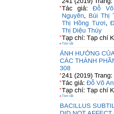
241 (2019) Trang:
Tác giả:
Đỗ Võ
Nguyên
,
Bùi Thị 
Thị Hồng Tươi
,
Đ
Thị Diệu Thúy
Tạp chí: Tạp chí
Tóm tắt
ẢNH HƯỞNG CỦA
CÁC THÀNH PHẦN
308
241 (2019) Trang:
Tác giả:
Đỗ Võ An
Tạp chí: Tạp chí
Tóm tắt
BACILLUS SUBTI
DID NOT AFFECT