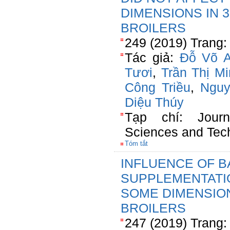
DIMENSIONS IN 3
BROILERS
249 (2019) Trang:
Tác giả:
Đỗ Võ 
Tươi
,
Trần Thị M
Công Triều
,
Nguy
Diệu Thúy
Tạp chí: Jour
Sciences and Tec
Tóm tắt
INFLUENCE OF B
SUPPLEMENTATI
SOME DIMENSIONS
BROILERS
247 (2019) Trang: