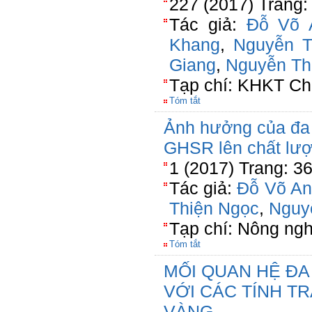
227 (2017) Trang:
Tác giả:
Đỗ Võ 
Khang
,
Nguyễn 
Giang
,
Nguyễn Th
Tạp chí: KHKT Ch
Tóm tắt
Ảnh hưởng của đa h
GHSR lên chất lượ
1 (2017) Trang: 3
Tác giả:
Đỗ Võ An
Thiện Ngọc
,
Nguy
Tạp chí: Nông ng
Tóm tắt
MỐI QUAN HỆ ĐA
VỚI CÁC TÍNH T
VÀNG