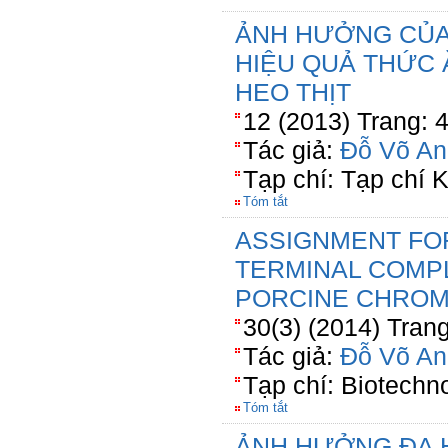
ẢNH HƯỞNG CỦA
HIỆU QUẢ THỨC 
HEO THỊT
12 (2013) Trang: 
Tác giả:
Đỗ Võ An
Tạp chí: Tạp chí
Tóm tắt
ASSIGNMENT FO
TERMINAL COMP
PORCINE CHRO
30(3) (2014) Tran
Tác giả:
Đỗ Võ An
Tạp chí: Biotechn
Tóm tắt
ẢNH HƯỞNG ĐA H