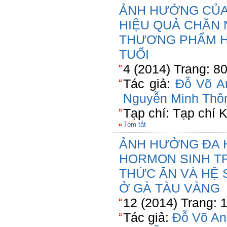
ẢNH HƯỞNG CỦA 
HIỆU QUẢ CHĂN 
THƯƠNG PHẨM H
TUỔI
4 (2014) Trang: 8
Tác giả:
Đỗ Võ A
Nguyễn Minh Thô
Tạp chí: Tạp chí
Tóm tắt
ẢNH HƯỞNG ĐA H
HORMON SINH T
THỨC ĂN VÀ HỆ
Ở GÀ TÀU VÀNG
12 (2014) Trang: 
Tác giả:
Đỗ Võ An