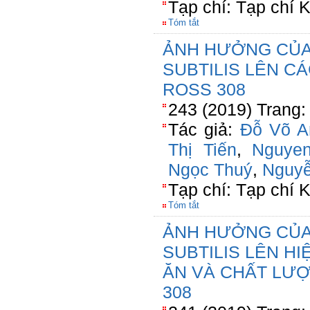
Tạp chí: Tạp chí
Tóm tắt
ẢNH HƯỞNG CỦA
SUBTILIS LÊN C
ROSS 308
243 (2019) Trang:
Tác giả:
Đỗ Võ A
Thị Tiến
,
Nguye
Ngọc Thuý
,
Nguyễ
Tạp chí: Tạp chí
Tóm tắt
ẢNH HƯỞNG CỦA
SUBTILIS LÊN H
ĂN VÀ CHẤT LƯỢ
308