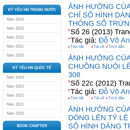
ẢNH HƯỞNG CỦA
KỶ YẾU HN TRONG NƯỚC
CHỈ SỐ HÌNH DÁN
Năm 2024
THÔNG SỐ TRỨN
Năm 2023
Số 26 (2013) Tran
Năm 2022
Tác giả:
Đỗ Võ An
Năm 2021
Tóm tắt
Tải về
Trích dẫn
Năm 2020
ẢNH HƯỞNG CỦA
CHUỒNG NUÔI L
KỶ YẾU HN QUỐC TẾ
308
Năm 2024
Số 22c (2012) Tra
Năm 2023
Tác giả:
Đỗ Võ An
Năm 2022
Tóm tắt
Tải về
Trích dẫn
Năm 2021
ẢNH HƯỞNG CỦA
Năm 2020
DÒNG LÊN TỶ LỆ 
SỐ HÌNH DÁNG T
BOOK CHAPTER