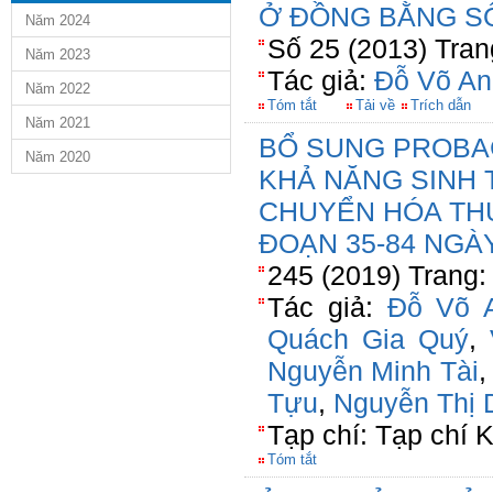
Ở ĐỒNG BẰNG S
Năm 2024
Số 25 (2013) Tran
Năm 2023
Tác giả:
Đỗ Võ An
Năm 2022
Tóm tắt
Tải về
Trích dẫn
Năm 2021
BỔ SUNG PROBA
Năm 2020
KHẢ NĂNG SINH
CHUYỂN HÓA THỨ
ĐOẠN 35-84 NGÀ
245 (2019) Trang:
Tác giả:
Đỗ Võ 
Quách Gia Quý
,
Nguyễn Minh Tài
Tựu
,
Nguyễn Thị 
Tạp chí: Tạp chí
Tóm tắt