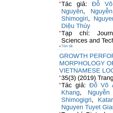
Tác giả:
Đỗ Võ
Nguyên
,
Nguyễ
Shimogiri
,
Nguye
Diệu Thúy
Tạp chí: Jour
Sciences and Tec
Tóm tắt
GROWTH PERFO
MORPHOLOGY OF 
VIETNAMESE LOC
35(3) (2019) Tran
Tác giả:
Đỗ Võ 
Khang
,
Nguyễn
Shimogigri
,
Kata
Nguyen Tuyet Gia