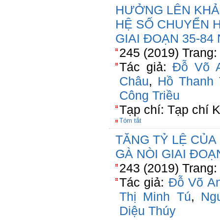
HƯỞNG LÊN KHẢ
HỆ SỐ CHUYỂN H
GIAI ĐOẠN 35-84
245 (2019) Trang:
Tác giả:
Đỗ Võ 
Châu
,
Hồ Thanh
Công Triều
Tạp chí: Tạp chí
Tóm tắt
TĂNG TỶ LỆ CỦA
GÀ NÒI GIAI ĐOẠ
243 (2019) Trang:
Tác giả:
Đỗ Võ A
Thị Minh Tú
,
Ng
Diệu Thúy