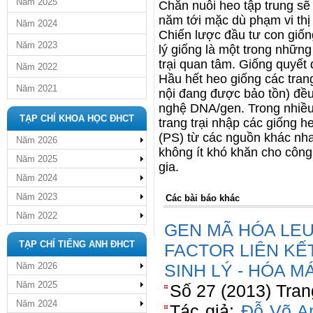
Năm 2025
Chăn nuôi heo tập trung sẽ 
năm tới mặc dù phạm vi thị 
Năm 2024
Chiến lược đầu tư con giốn
Năm 2023
lý giống là một trong những
trại quan tâm. Giống quyết 
Năm 2022
Hầu hết heo giống các trang
Năm 2021
nội đang được bảo tồn) đề
nghệ DNA/gen. Trong nhiều
TẠP CHÍ KHOA HỌC ĐHCT
trang trại nhập các giống 
(PS) từ các nguồn khác nha
Năm 2026
không ít khó khăn cho công
Năm 2025
gia.
Năm 2024
Năm 2023
Các bài báo khác
Năm 2022
GEN MÃ HÓA LEU
TẠP CHÍ TIẾNG ANH ĐHCT
FACTOR LIÊN KẾ
Năm 2026
SINH LÝ - HÓA 
Năm 2025
Số 27 (2013) Tran
Năm 2024
Tác giả:
Đỗ Võ A