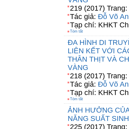
219 (2017) Trang:
Tác giả:
Đỗ Võ An
Tạp chí: KHKT Ch
Tóm tắt
ĐA HÌNH DI TRU
LIÊN KẾT VỚI C
THÂN THỊT VÀ C
VÀNG
218 (2017) Trang:
Tác giả:
Đỗ Võ An
Tạp chí: KHKT Ch
Tóm tắt
ẢNH HƯỞNG CỦA
NĂNG SUẤT SINH
225 (2017) Trang: