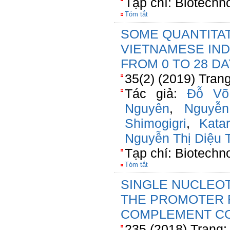
Tạp chí: Biotechn
Tóm tắt
SOME QUANTITAT
VIETNAMESE IND
FROM 0 TO 28 D
35(2) (2019) Tran
Tác giả:
Đỗ Võ
Nguyên
,
Nguyễ
Shimogigri
,
Kata
Nguyễn Thị Diệu 
Tạp chí: Biotechn
Tóm tắt
SINGLE NUCLEO
THE PROMOTER 
COMPLEMENT C
235 (2018) Trang: