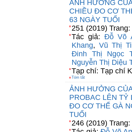
ẢNH HƯỞNG CỦA
CHIỀU ĐO CƠ THỂ
63 NGÀY TUỔI
251 (2019) Trang:
Tác giả:
Đỗ Võ 
Khang
,
Vũ Thị T
Đinh Thị Ngọc 
Nguyễn Thị Diệu 
Tạp chí: Tạp chí
Tóm tắt
ẢNH HƯỞNG CỦA
PROBAC LÊN TỶ 
ĐO CƠ THỂ GÀ NÒ
TUỔI
246 (2019) Trang:
Tác giả:
Đỗ Võ A