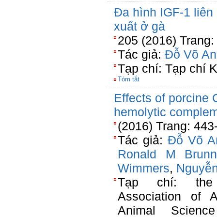
Đa hình IGF-1 liên 
xuất ở gà
205 (2016) Trang:
Tác giả:
Đỗ Võ An
Tạp chí: Tạp chí
Tóm tắt
Effects of porcine
hemolytic compleme
(2016) Trang: 443
Tác giả:
Đỗ Võ A
Ronald M Brunn
Wimmers
,
Nguyễn
Tạp chí: the 
Association of A
Animal Scienc