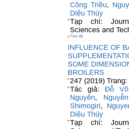
Công Triều
,
Nguy
Diệu Thúy
Tạp chí: Jour
Sciences and Tec
Tóm tắt
INFLUENCE OF B
SUPPLEMENTATI
SOME DIMENSIONS
BROILERS
247 (2019) Trang:
Tác giả:
Đỗ Võ
Nguyên
,
Nguyễ
Shimogiri
,
Nguye
Diệu Thúy
Tạp chí: Jour