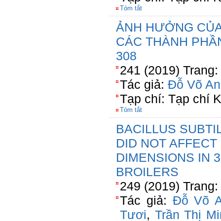
Tóm tắt
ẢNH HƯỞNG CỦA
CÁC THÀNH PHẦN
308
241 (2019) Trang:
Tác giả:
Đỗ Võ An
Tạp chí: Tạp chí
Tóm tắt
BACILLUS SUBTI
DID NOT AFFECT
DIMENSIONS IN 3
BROILERS
249 (2019) Trang:
Tác giả:
Đỗ Võ 
Tươi
,
Trần Thị M