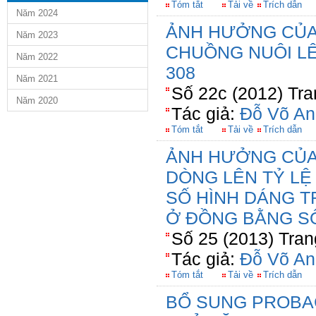
Tóm tắt
Tải về
Trích dẫn
Năm 2024
ẢNH HƯỞNG CỦA
Năm 2023
CHUỒNG NUÔI L
Năm 2022
308
Năm 2021
Số 22c (2012) Tra
Năm 2020
Tác giả:
Đỗ Võ An
Tóm tắt
Tải về
Trích dẫn
ẢNH HƯỞNG CỦA
DÒNG LÊN TỶ LỆ 
SỐ HÌNH DÁNG T
Ở ĐỒNG BẰNG S
Số 25 (2013) Tran
Tác giả:
Đỗ Võ An
Tóm tắt
Tải về
Trích dẫn
BỔ SUNG PROBA