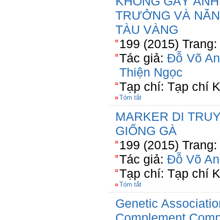
KHÔNG GÂY ẢNH
TRƯỞNG VÀ NĂNG
TÀU VÀNG
199 (2015) Trang:
Tác giả:
Đỗ Võ An
Thiện Ngọc
Tạp chí: Tạp chí
Tóm tắt
MARKER DI TRU
GIỐNG GÀ
199 (2015) Trang:
Tác giả:
Đỗ Võ An
Tạp chí: Tạp chí
Tóm tắt
Genetic Associatio
Complement Compo