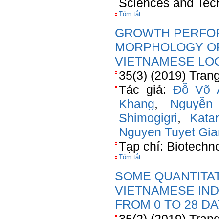
Sciences and Tec
Tóm tắt
GROWTH PERFO
MORPHOLOGY OF 
VIETNAMESE LOC
35(3) (2019) Tran
Tác giả:
Đỗ Võ 
Khang
,
Nguyễn
Shimogigri
,
Kata
Nguyen Tuyet Gia
Tạp chí: Biotechn
Tóm tắt
SOME QUANTITAT
VIETNAMESE IND
FROM 0 TO 28 D
35(2) (2019) Tran