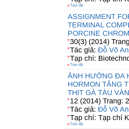
Tóm tắt
ASSIGNMENT FO
TERMINAL COMP
PORCINE CHRO
30(3) (2014) Tran
Tác giả:
Đỗ Võ An
Tạp chí: Biotechn
Tóm tắt
ẢNH HƯỞNG ĐA H
HORMON TĂNG T
THỊT GÀ TÀU VÀ
12 (2014) Trang: 
Tác giả:
Đỗ Võ An
Tạp chí: Tạp chí
Tóm tắt