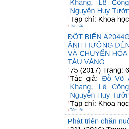
Khang
,
Lê Công
Nguyễn Huy Tưở
Tạp chí: Khoa họ
Tóm tắt
ĐỘT BIẾN A2044
ẢNH HƯỞNG ĐẾN
VÀ CHUYỂN HÓA
TÀU VÀNG
75 (2017) Trang: 
Tác giả:
Đỗ Võ 
Khang
,
Lê Công
Nguyễn Huy Tưở
Tạp chí: Khoa họ
Tóm tắt
Phát triển chăn nuô