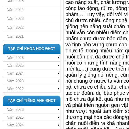
Năm 2025
cao năng suất, chất lượng 
công lao động, rủi ro, đồng 
Năm 2024
phẩm,… Tuy vậy, đối với V
Năm 2023
chủ được nhiều công nghệ c
giống nên năng suất chăn 
Năm 2022
nuôi vẫn còn nhiều điểm ch
Năm 2021
phẩm chưa được bảo đảm, h
và tính bền vững chưa cao.
TẠP CHÍ KHOA HỌC ĐHCT
Thực tế, trong nhiều năm q
nuôi bản địa đã được chú tr
Năm 2026
nuôi có những tính năng mới
Năm 2025
mới lạ,…) cũng được triển 
Năm 2024
quản lý giống nói riêng, cũ
nói chung ở nước ta vẫn cò
Năm 2023
bộ, chưa có chiều sâu, chư
Năm 2022
tác dự đoán, dự báo phục v
mô chưa đạt kết quả như mo
TẠP CHÍ TIẾNG ANH ĐHCT
và phát triển nguồn gen vậ
Năm 2026
như vượt ngoài tầm kiểm soá
thương mại hóa các dòng/g
Năm 2025
chăn nuôi diễn ra khá nhan
Năm 2024