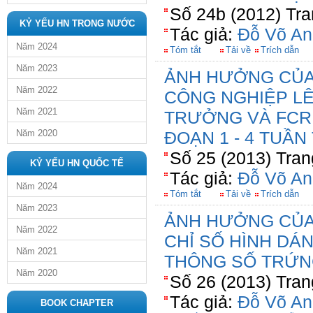
Số 24b (2012) Tra
KỶ YẾU HN TRONG NƯỚC
Tác giả:
Đỗ Võ An
Năm 2024
Tóm tắt
Tải về
Trích dẫn
Năm 2023
ẢNH HƯỞNG CỦA
Năm 2022
CÔNG NGHIỆP LÊ
Năm 2021
TRƯỞNG VÀ FCR 
Năm 2020
ĐOẠN 1 - 4 TUẦN
Số 25 (2013) Tran
KỶ YẾU HN QUỐC TẾ
Tác giả:
Đỗ Võ An
Năm 2024
Tóm tắt
Tải về
Trích dẫn
Năm 2023
ẢNH HƯỞNG CỦA
Năm 2022
CHỈ SỐ HÌNH DÁN
Năm 2021
THÔNG SỐ TRỨN
Năm 2020
Số 26 (2013) Tran
Tác giả:
Đỗ Võ An
BOOK CHAPTER