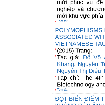
mới phục vụ đề 
nghiệp và chươn
mới khu vực phí
Tóm tắt
POLYMOPHISMS 
ASSOCIATED WIT
VIETNAMESE TA
(2015) Trang:
Tác giả:
Đỗ Võ 
Khang
,
Nguyễn T
Nguyễn Thị Diệu 
Tạp chí: The 4th
Biotechnology an
Tóm tắt
ĐỘT BIẾN ĐIỂM 