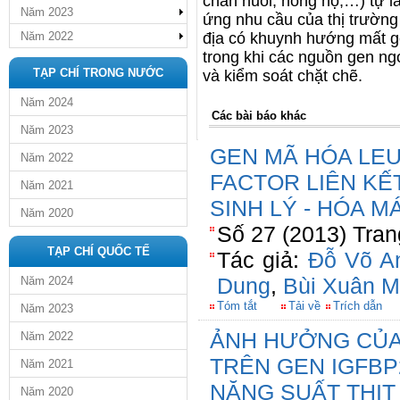
chăn nuôi, nông hộ,…) tự l
Năm 2023
ứng nhu cầu của thị trường
Năm 2022
địa có khuynh hướng mất g
trong khi các nguồn gen n
TẠP CHÍ TRONG NƯỚC
và kiểm soát chặt chẽ.
Năm 2024
Các bài báo khác
Năm 2023
GEN MÃ HÓA LEU
Năm 2022
FACTOR LIÊN KẾ
Năm 2021
SINH LÝ - HÓA 
Năm 2020
Số 27 (2013) Tran
TẠP CHÍ QUỐC TẾ
Tác giả:
Đỗ Võ A
Dung
,
Bùi Xuân 
Năm 2024
Tóm tắt
Tải về
Trích dẫn
Năm 2023
ẢNH HƯỞNG CỦA 
Năm 2022
TRÊN GEN IGFBP
Năm 2021
NĂNG SUẤT THỊT
Năm 2020