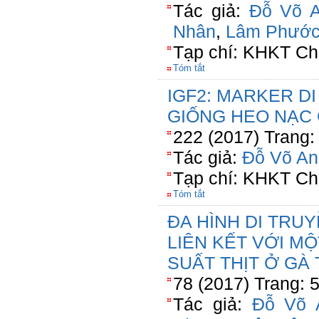
Tác giả:
Đỗ Võ 
Nhân
,
Lâm Phước
Tạp chí: KHKT Ch
Tóm tắt
IGF2: MARKER D
GIỐNG HEO NẠC
222 (2017) Trang:
Tác giả:
Đỗ Võ An
Tạp chí: KHKT Ch
Tóm tắt
ĐA HÌNH DI TRU
LIÊN KẾT VỚI M
SUẤT THỊT Ở GÀ
78 (2017) Trang: 
Tác giả:
Đỗ Võ 