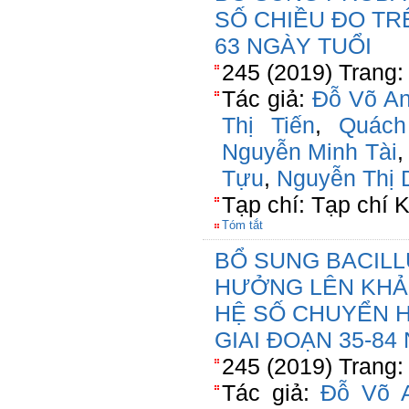
SỐ CHIỀU ĐO TRÊ
63 NGÀY TUỔI
245 (2019) Trang:
Tác giả:
Đỗ Võ A
Thị Tiến
,
Quách
Nguyễn Minh Tài
Tựu
,
Nguyễn Thị 
Tạp chí: Tạp chí
Tóm tắt
BỔ SUNG BACILL
HƯỞNG LÊN KHẢ
HỆ SỐ CHUYỂN H
GIAI ĐOẠN 35-84
245 (2019) Trang:
Tác giả:
Đỗ Võ 