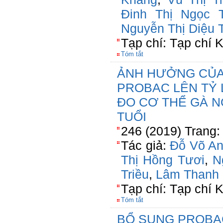
Đinh Thị Ngọc 
Nguyễn Thị Diệu 
Tạp chí: Tạp chí
Tóm tắt
ẢNH HƯỞNG CỦA
PROBAC LÊN TỶ 
ĐO CƠ THỂ GÀ NÒ
TUỔI
246 (2019) Trang:
Tác giả:
Đỗ Võ A
Thị Hồng Tươi
,
N
Triều
,
Lâm Thanh 
Tạp chí: Tạp chí
Tóm tắt
BỔ SUNG PROBAC