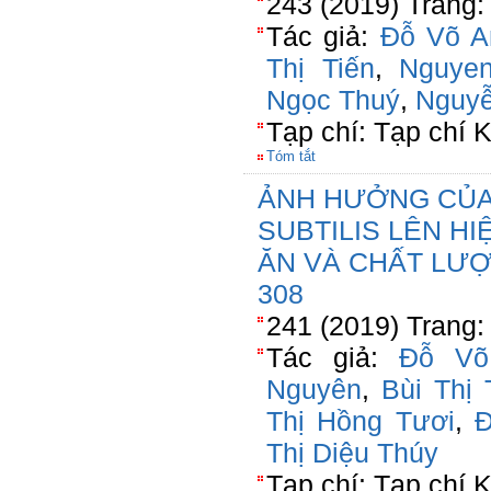
243 (2019) Trang:
Tác giả:
Đỗ Võ A
Thị Tiến
,
Nguye
Ngọc Thuý
,
Nguyễ
Tạp chí: Tạp chí
Tóm tắt
ẢNH HƯỞNG CỦA
SUBTILIS LÊN H
ĂN VÀ CHẤT LƯỢ
308
241 (2019) Trang:
Tác giả:
Đỗ Võ
Nguyên
,
Bùi Thị 
Thị Hồng Tươi
,
Đ
Thị Diệu Thúy
Tạp chí: Tạp chí