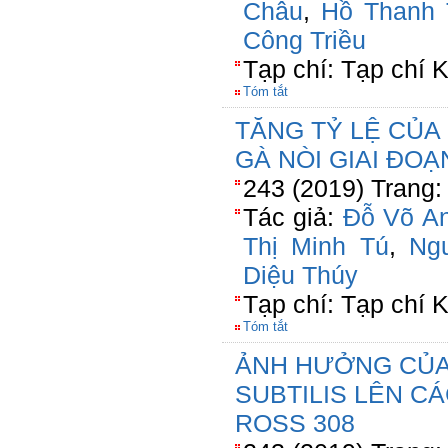
Châu
,
Hồ Thanh
Công Triều
Tạp chí: Tạp chí
Tóm tắt
TĂNG TỶ LỆ CỦA
GÀ NÒI GIAI ĐOẠ
243 (2019) Trang:
Tác giả:
Đỗ Võ A
Thị Minh Tú
,
Ng
Diệu Thúy
Tạp chí: Tạp chí
Tóm tắt
ẢNH HƯỞNG CỦA
SUBTILIS LÊN C
ROSS 308