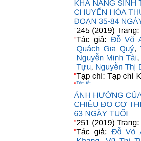
KHẢ NĂNG SINH
CHUYỂN HÓA THỨ
ĐOẠN 35-84 NGÀ
245 (2019) Trang:
Tác giả:
Đỗ Võ 
Quách Gia Quý
,
Nguyễn Minh Tài
Tựu
,
Nguyễn Thị 
Tạp chí: Tạp chí
Tóm tắt
ẢNH HƯỞNG CỦA
CHIỀU ĐO CƠ THỂ
63 NGÀY TUỔI
251 (2019) Trang:
Tác giả:
Đỗ Võ 
Khang
,
Vũ Thị T