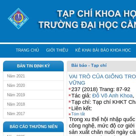
TRANG CHỦ
GIỚI THIỆU
KÊ KHAI BÀI BÁO KHOA HỌC
Bài báo - Tạp chí
BẢN TIN ĐỊNH KỲ
VAI TRÒ CỦA GIỐNG TR
Năm 2021
VỮNG
Năm 2020
237 (2018) Trang: 87-92
Năm 2019
Tác giả:
Đỗ Võ Anh Khoa
,
Tạp chí: Tạp chí KHKT Ch
Năm 2018
Liên kết:
Năm 2017
Tóm tắt
Trong xu thế hội nhập quốc
công nghệ, mức độ cơ giới 
BÁO CÁO THƯỜNG NIÊN
sản xuất chăn nuôi ngày c