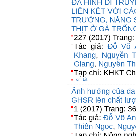
ĐA HÌNH DI TRUY
LIÊN KẾT VỚI CÁ
TRƯỞNG, NĂNG 
THỊT Ở GÀ TRỐN
227 (2017) Trang:
Tác giả:
Đỗ Võ 
Khang
,
Nguyễn 
Giang
,
Nguyễn Th
Tạp chí: KHKT Ch
Tóm tắt
Ảnh hưởng của đa h
GHSR lên chất lượ
1 (2017) Trang: 3
Tác giả:
Đỗ Võ An
Thiện Ngọc
,
Nguy
Tạp chí: Nông ng