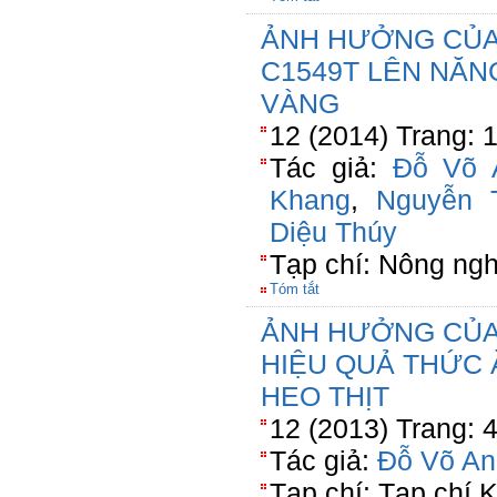
ẢNH HƯỞNG CỦA 
C1549T LÊN NĂN
VÀNG
12 (2014) Trang: 
Tác giả:
Đỗ Võ 
Khang
,
Nguyễn 
Diệu Thúy
Tạp chí: Nông ngh
Tóm tắt
ẢNH HƯỞNG CỦA
HIỆU QUẢ THỨC 
HEO THỊT
12 (2013) Trang: 
Tác giả:
Đỗ Võ An
Tạp chí: Tạp chí