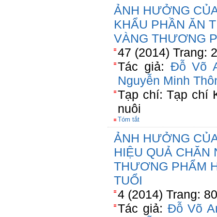
ẢNH HƯỞNG CỦA
KHẨU PHẦN ĂN T
VÀNG THƯƠNG P
47 (2014) Trang: 
Tác giả:
Đỗ Võ 
Nguyễn Minh Thô
Tạp chí: Tạp chí
nuôi
Tóm tắt
ẢNH HƯỞNG CỦA 
HIỆU QUẢ CHĂN 
THƯƠNG PHẨM H
TUỔI
4 (2014) Trang: 8
Tác giả:
Đỗ Võ A