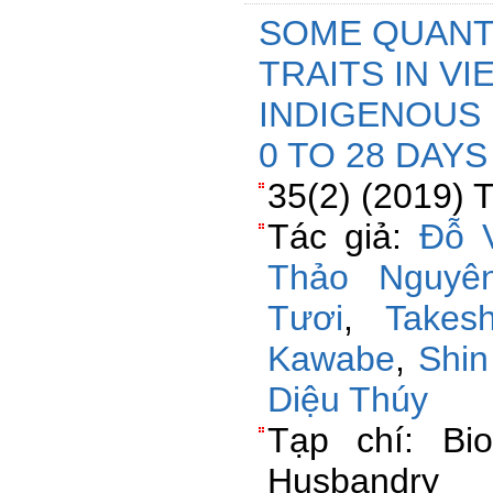
SOME QUANTI
TRAITS IN V
INDIGENOUS
0 TO 28 DAYS
35(2) (2019) 
Tác giả:
Đỗ 
Thảo Nguyê
Tươi
,
Takesh
Kawabe
,
Shi
Diệu Thúy
Tạp chí: Bio
Husbandry