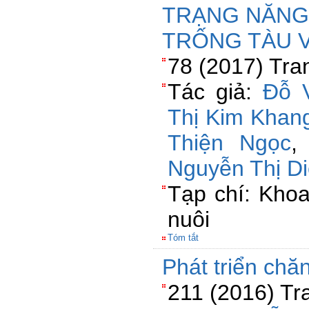
TRẠNG NĂNG 
TRỐNG TÀU 
78 (2017) Tra
Tác giả:
Đỗ 
Thị Kim Khan
Thiện Ngọc
Nguyễn Thị D
Tạp chí: Kho
nuôi
Tóm tắt
Phát triển chă
211 (2016) Tr