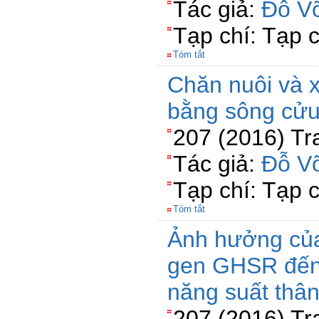
Tác giả:
Đỗ V
Tạp chí: Tạp 
Tóm tắt
Chăn nuôi và 
bằng sông cửu
207 (2016) Tr
Tác giả:
Đỗ V
Tạp chí: Tạp 
Tóm tắt
Ảnh hưởng của
gen GHSR đến 
năng suất thân
207 (2016) Tr