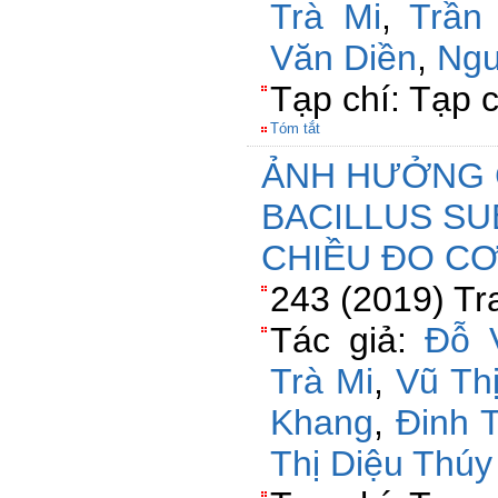
Trà Mi
,
Trần
Văn Diền
,
Ngu
Tạp chí: Tạp 
Tóm tắt
ẢNH HƯỞNG 
BACILLUS SU
CHIỀU ĐO CƠ
243 (2019) Tr
Tác giả:
Đỗ 
Trà Mi
,
Vũ Thị
Khang
,
Đinh 
Thị Diệu Thúy