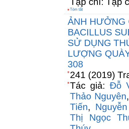
Tạp chí: Tạp 
Tóm tắt
ẢNH HƯỞNG 
BACILLUS SU
SỬ DỤNG TH
LƯỢNG QUÀY
308
241 (2019) Tr
Tác giả:
Đỗ 
Thảo Nguyên
Tiến
,
Nguyễn
Thị Ngọc Th
Thúy