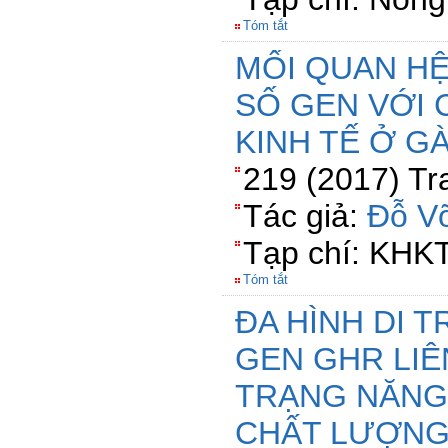
Tóm tắt
MỐI QUAN HỆ
SỐ GEN VỚI 
KINH TẾ Ở G
219 (2017) Tr
Tác giả:
Đỗ V
Tạp chí: KHK
Tóm tắt
ĐA HÌNH DI 
GEN GHR LIÊ
TRẠNG NĂNG 
CHẤT LƯỢNG 