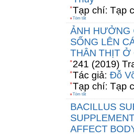
Tạp chí: Tạp 
Tóm tắt
ẢNH HƯỞNG 
SỐNG LÊN C
THÂN THỊT Ở
241 (2019) Tr
Tác giả:
Đỗ V
Tạp chí: Tạp 
Tóm tắt
BACILLUS SU
SUPPLEMENT
AFFECT BOD