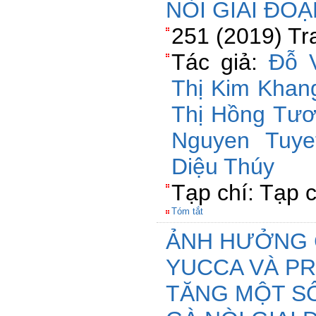
NÒI GIAI ĐOẠ
251 (2019) Tr
Tác giả:
Đỗ 
Thị Kim Khan
Thị Hồng Tươ
Nguyen Tuye
Diệu Thúy
Tạp chí: Tạp 
Tóm tắt
ẢNH HƯỞNG 
YUCCA VÀ PR
TĂNG MỘT SỐ