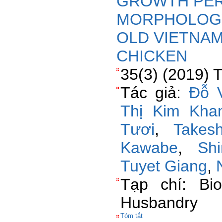
GROWTH PE
MORPHOLOGY 
OLD VIETNAM
CHICKEN
35(3) (2019) 
Tác giả:
Đỗ 
Thị Kim Kha
Tươi
,
Takesh
Kawabe
,
Sh
Tuyet Giang
,
Tạp chí: Bio
Husbandry
Tóm tắt