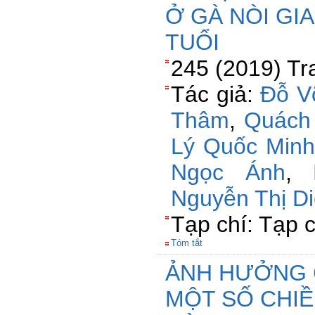
Ở GÀ NÒI GIA
TUỔI
245 (2019) Tr
Tác giả:
Đỗ V
Thâm
,
Quách
Lý Quốc Minh
Ngọc Ánh
,
Nguyễn Thị D
Tạp chí: Tạp 
Tóm tắt
ẢNH HƯỞNG 
MỘT SỐ CHIỀ