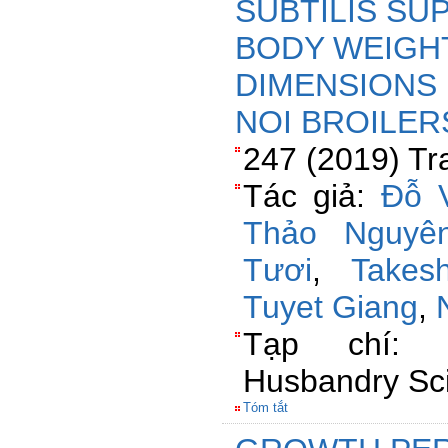
SUBTILIS SU
BODY WEIGH
DIMENSIONS 
NOI BROILER
247 (2019) Tr
Tác giả:
Đỗ 
Thảo Nguyê
Tươi
,
Takesh
Tuyet Giang
,
Tạp chí: J
Husbandry Sc
Tóm tắt