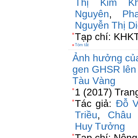
Thị Kim Kh
Nguyên
,
Ph
Nguyễn Thị D
Tạp chí: KHK
Tóm tắt
Ảnh hưởng của 
gen GHSR lên c
Tàu Vàng
1 (2017) Tran
Tác giả:
Đỗ V
Triều
,
Châu 
Huy Tưởng
Tạp chí: Nông