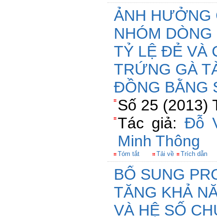
ẢNH HƯỞNG 
NHÓM DÒNG L
TỶ LỆ ĐẺ VÀ
TRỨNG GÀ T
ĐỒNG BẰNG 
Số 25 (2013) 
Tác giả:
Đỗ 
Minh Thông
Tóm tắt
Tải về
Trích dẫn
BỔ SUNG PR
TĂNG KHẢ N
VÀ HỆ SỐ C