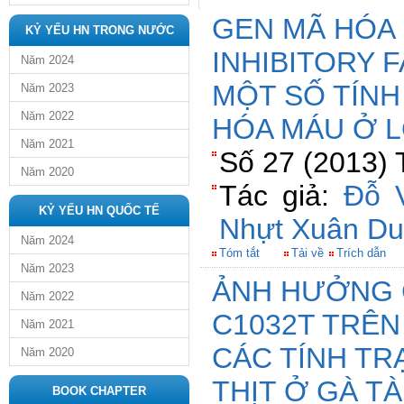
GEN MÃ HÓA
KỶ YẾU HN TRONG NƯỚC
INHIBITORY 
Năm 2024
MỘT SỐ TÍNH
Năm 2023
Năm 2022
HÓA MÁU Ở 
Năm 2021
Số 27 (2013) 
Năm 2020
Tác giả:
Đỗ 
KỶ YẾU HN QUỐC TẾ
Nhựt Xuân D
Năm 2024
Tóm tắt
Tải về
Trích dẫn
Năm 2023
ẢNH HƯỞNG 
Năm 2022
C1032T TRÊN
Năm 2021
CÁC TÍNH TR
Năm 2020
THỊT Ở GÀ T
BOOK CHAPTER