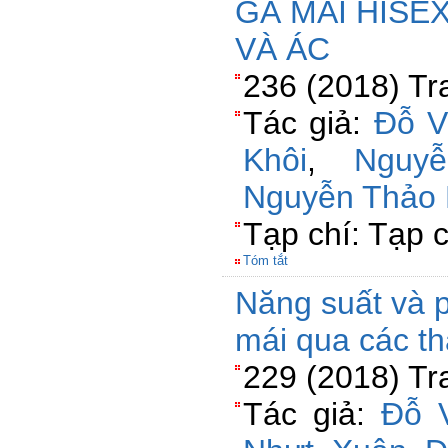
GÀ MÁI HISE
VÀ ÁC
236 (2018) Tr
Tác giả:
Đỗ V
Khôi
,
Nguy
Nguyễn Thảo
Tạp chí: Tạp 
Tóm tắt
Năng suất và p
mái qua các th
229 (2018) Tr
Tác giả:
Đỗ 