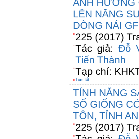
ẢNH HƯỞNG 
LÊN NĂNG SU
DÒNG NÁI GF
225 (2017) Tr
Tác giả:
Đỗ 
Tiến Thành
Tạp chí: KHK
Tóm tắt
TÍNH NĂNG S
SỐ GIỐNG CỎ
TÔN, TỈNH A
225 (2017) Tr
Tác giả:
Đỗ 