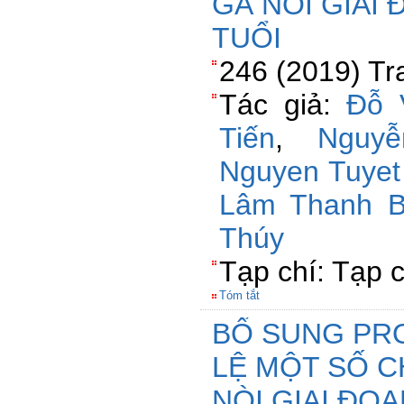
GÀ NÒI GIAI 
TUỔI
246 (2019) Tr
Tác giả:
Đỗ 
Tiến
,
Nguy
Nguyen Tuyet
Lâm Thanh B
Thúy
Tạp chí: Tạp 
Tóm tắt
BỔ SUNG PR
LỆ MỘT SỐ C
NÒI GIAI ĐOẠ