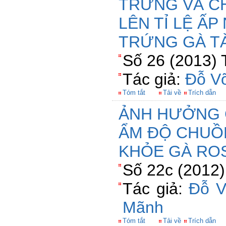
TRỨNG VÀ CH
LÊN TỈ LỆ Ấ
TRỨNG GÀ T
Số 26 (2013) 
Tác giả:
Đỗ V
Tóm tắt
Tải về
Trích dẫn
ẢNH HƯỞNG 
ẨM ĐỘ CHUỒ
KHỎE GÀ ROS
Số 22c (2012)
Tác giả:
Đỗ V
Mãnh
Tóm tắt
Tải về
Trích dẫn