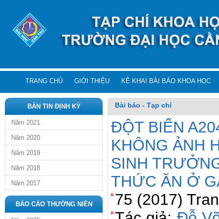
TRANG CHỦ
GIỚI THIỆU
KÊ KHAI BÀI BÁO KHOA HỌC
Bài báo - Tạp chí
BẢN TIN ĐỊNH KỲ
ĐỘT BIẾN A2
Năm 2021
Năm 2020
KHÔNG ẢNH 
Năm 2019
SINH TRƯỞNG
Năm 2018
THỨC ĂN Ở G
Năm 2017
75 (2017) Tran
BÁO CÁO THƯỜNG NIÊN
Tác giả:
Đỗ Võ