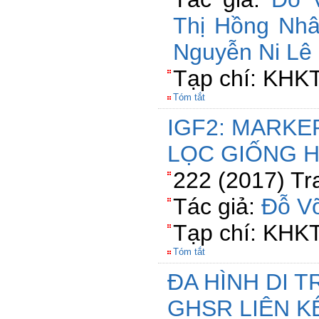
Thị Hồng Nh
Nguyễn Ni Lê
Tạp chí: KHK
Tóm tắt
IGF2: MARKE
LỌC GIỐNG 
222 (2017) Tr
Tác giả:
Đỗ V
Tạp chí: KHK
Tóm tắt
ĐA HÌNH DI 
GHSR LIÊN K