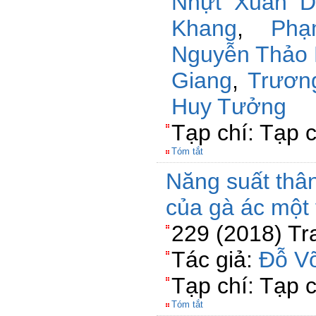
Nhựt Xuân D
Khang
,
Ph
Nguyễn Thảo
Giang
,
Trươn
Huy Tưởng
Tạp chí: Tạp 
Tóm tắt
Năng suất thân 
của gà ác một 
229 (2018) Tr
Tác giả:
Đỗ V
Tạp chí: Tạp 
Tóm tắt