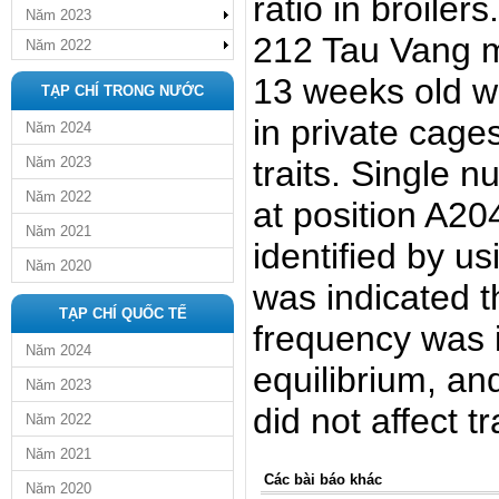
ratio in broilers
Năm 2023
212 Tau Vang m
Năm 2022
13 weeks old w
TẠP CHÍ TRONG NƯỚC
in private cage
Năm 2024
Năm 2023
traits. Single 
Năm 2022
at position A20
Năm 2021
identified by 
Năm 2020
was indicated t
TẠP CHÍ QUỐC TẾ
frequency was 
Năm 2024
equilibrium, an
Năm 2023
did not affect tr
Năm 2022
Năm 2021
Các bài báo khác
Năm 2020