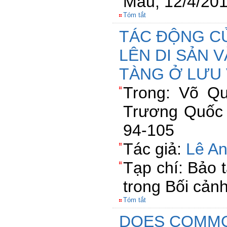
Mau, 12/4/20
Tóm tắt
TÁC ĐỘNG CỦ
LÊN DI SẢN 
TÀNG Ở LƯU
Trong: Võ Qu
Trương Quốc B
94-105
Tác giả:
Lê A
Tạp chí: Bảo 
trong Bối cảnh
Tóm tắt
DOES COMM