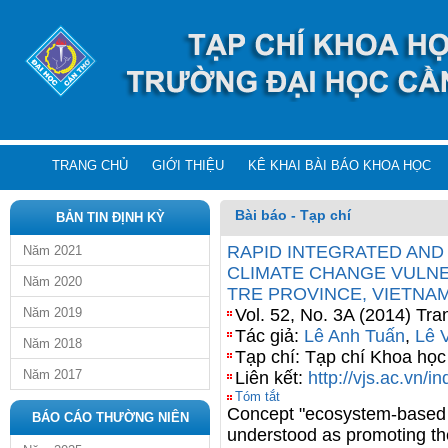
TRANG CHỦ
GIỚI THIỆU
KÊ KHAI BÀI BÁO KHOA HỌC
Bài báo - Tạp chí
BẢN TIN ĐỊNH KỲ
RAPID INTEGRATED AN
Năm 2021
CLIMATE CHANGE VULNE
Năm 2020
TRE PROVINCE, VIETNA
Năm 2019
Vol. 52, No. 3A (2014) Tra
Tác giả:
Lê Anh Tuấn
,
Lê 
Năm 2018
Tạp chí: Tạp chí Khoa họ
Năm 2017
Liên kết:
http://vjs.ac.vn/in
Tóm tắt
Concept "ecosystem-based a
BÁO CÁO THƯỜNG NIÊN
understood as promoting the