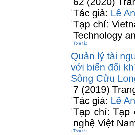
62 (2020) Tra
Tác giả:
Lê A
Tạp chí: Viet
Technology an
Tóm tắt
Quản lý tài n
với biến đổi k
Sông Cửu Lon
7 (2019) Tran
Tác giả:
Lê A
Tạp chí: Tạp
nghệ Việt Na
Tóm tắt