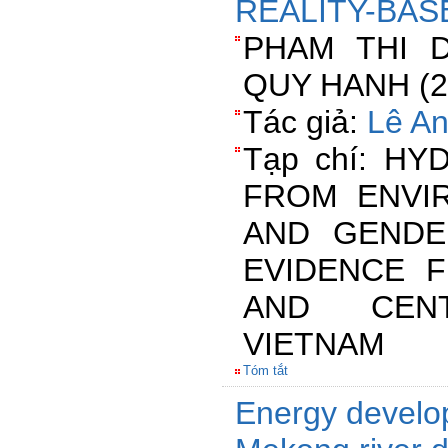
REALITY-BAS
PHAM THI 
QUY HANH (20
Tác giả:
Lê A
Tạp chí: H
FROM ENVIR
AND GENDE
EVIDENCE 
AND CENT
VIETNAM
Tóm tắt
Energy develo