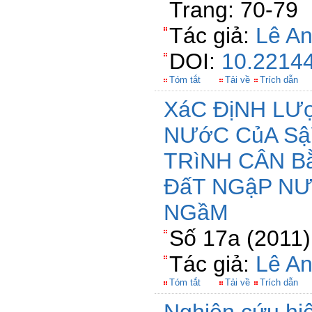
Trang: 70-79
Tác giả:
Lê A
DOI:
10.22144
Tóm tắt
Tải về
Trích dẫn
XáC ĐịNH LƯ
NƯớC CủA S
TRìNH CÂN 
ĐấT NGậP NƯ
NGầM
Số 17a (2011)
Tác giả:
Lê A
Tóm tắt
Tải về
Trích dẫn