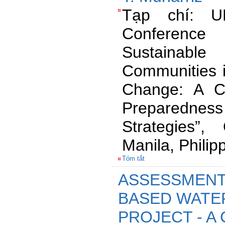
Tạp chí: UP
Conferenc
Sustainable
Communities i
Change: A Ch
Preparedne
Strategies”
Manila, Philip
Tóm tắt
ASSESSMENT
BASED WATE
PROJECT - A