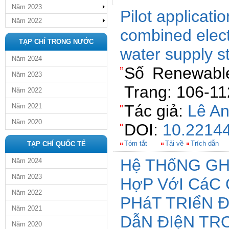
Năm 2023
Pilot applicati
Năm 2022
combined electr
TẠP CHÍ TRONG NƯỚC
water supply st
Năm 2024
Số Renewabl
Năm 2023
Trang: 106-11
Năm 2022
Tác giả:
Lê A
Năm 2021
Năm 2020
DOI:
10.22144
Tóm tắt
Tải về
Trích dẫn
TẠP CHÍ QUỐC TẾ
Hệ THốNG GHI
Năm 2024
Năm 2023
HợP VớI CáC
Năm 2022
PHáT TRIểN 
Năm 2021
DẫN ĐIệN TR
Năm 2020