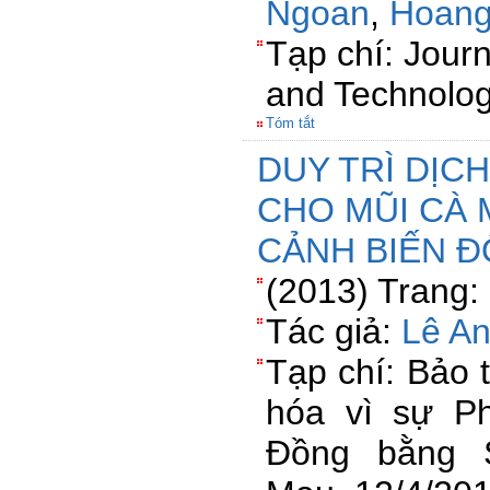
Ngoan
,
Hoang
Tạp chí: Journ
and Technolo
Tóm tắt
DUY TRÌ DỊCH
CHO MŨI CÀ 
CẢNH BIẾN Đ
(2013) Trang:
Tác giả:
Lê A
Tạp chí: Bảo 
hóa vì sự P
Đồng bằng 