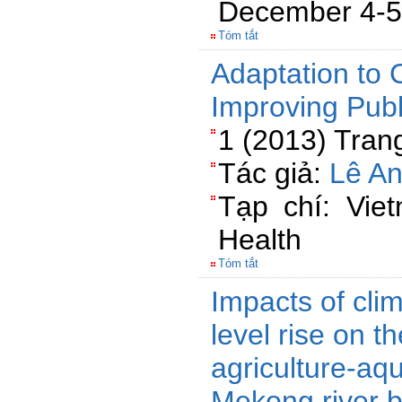
December 4-5
Tóm tắt
Adaptation to 
Improving Publ
1 (2013) Tran
Tác giả:
Lê A
Tạp chí: Viet
Health
Tóm tắt
Impacts of cli
level rise on t
agriculture-aq
Mekong river b