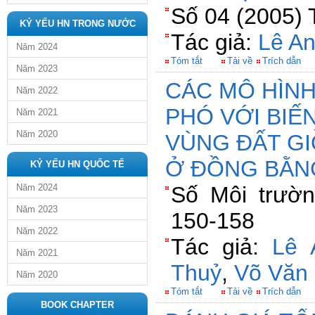
Số 04 (2005) 
KỶ YẾU HN TRONG NƯỚC
Tác giả:
Lê A
Năm 2024
Tóm tắt
Tải về
Trích dẫn
Năm 2023
CÁC MÔ HÌN
Năm 2022
PHÓ VỚI BIẾ
Năm 2021
Năm 2020
VÙNG ĐẤT GI
Ở ĐỒNG BẰN
KỶ YẾU HN QUỐC TẾ
Năm 2024
Số Môi trườn
Năm 2023
150-158
Năm 2022
Tác giả:
Lê 
Năm 2021
Thuỷ
,
Võ Văn
Năm 2020
Tóm tắt
Tải về
Trích dẫn
BOOK CHAPTER