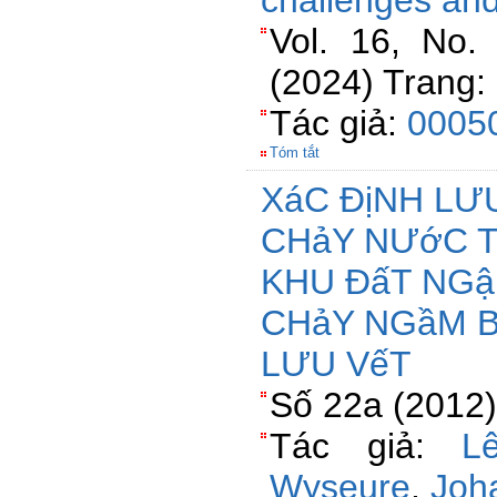
challenges and
Vol. 16, No.
(2024) Trang:
Tác giả:
00050
Tóm tắt
XáC ĐịNH LƯ
CHảY NƯớC T
KHU ĐấT NGậ
CHảY NGầM 
LƯU VếT
Số 22a (2012)
Tác giả:
L
Wyseure
,
Joh