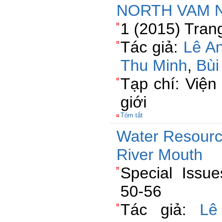
NORTH VAM N
1 (2015) Tran
Tác giả:
Lê A
Thu Minh
,
Bùi
Tạp chí: Viện 
giới
Tóm tắt
Water Resource
River Mouth
Special Issu
50-56
Tác giả:
Lê