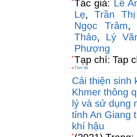
Tác giả:
Lê A
Lẹ
,
Trần Th
Ngọc Trâm
Thảo
,
Lý Vă
Phượng
Tạp chí: Tap c
Tóm tắt
Cải thiện sinh
Khmer thông q
lý và sử dụng
tỉnh An Giang 
khí hậu