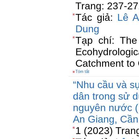
Trang: 237-2
Tác giả:
Lê A
Dung
Tạp chí: The
Ecohydrolog
Catchment to
Tóm tắt
“Nhu cầu và s
dân trong sử d
nguyên nước (N
An Giang, Cần
1 (2023) Tran