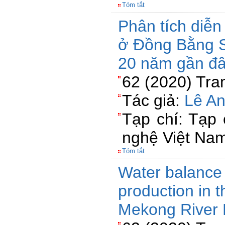
Tóm tắt
Phân tích diễn 
ở Đồng Bằng 
20 năm gần đ
62 (2020) Tra
Tác giả:
Lê A
Tạp chí: Tạp
nghệ Việt Na
Tóm tắt
Water balance 
production in 
Mekong River 