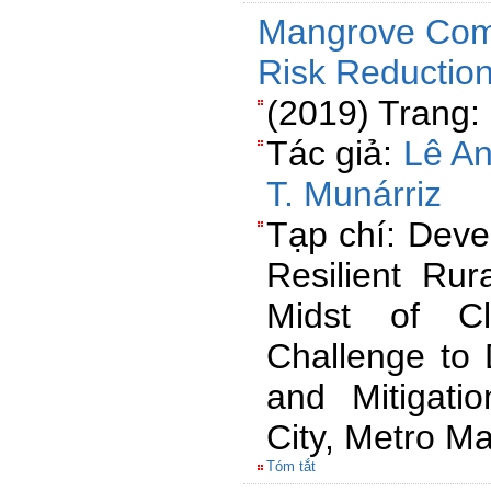
Mangrove Comm
Risk Reduction
(2019) Trang:
Tác giả:
Lê A
T. Munárriz
Tạp chí: Deve
Resilient Rur
Midst of C
Challenge to 
and Mitigati
City, Metro Ma
Tóm tắt