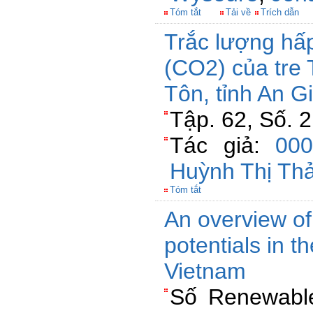
Tóm tắt
Tải về
Trích dẫn
Trắc lượng hấp
(CO2) của tre 
Tôn, tỉnh An G
Tập. 62, Số. 
Tác giả:
00
Huỳnh Thị Th
Tóm tắt
An overview of
potentials in t
Vietnam
Số Renewabl