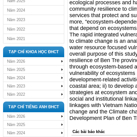
Năm 2025
ecological processes and ha
community resilience to cl
Năm 2024
services that protect and su
Năm 2023
more, "ecosystem-dependent 
that depend on ecosystems 
Năm 2022
The rapid integrated vulner
Năm 2021
to climate change is an ana
water resource focused vul
TẠP CHÍ KHOA HỌC ĐHCT
overall purpose of this stud
resilience of Ben Tre provin
Năm 2026
through ecosystem-based ada
Năm 2025
vulnerability of ecosystems
Năm 2024
development-related activit
coastal area; ii) to develop 
Năm 2023
strategies at ecosystem and
Năm 2022
social and institutional linka
linkages with Vietnam Nati
TẠP CHÍ TIẾNG ANH ĐHCT
change and the Climate ch
Năm 2026
Development Plan of Ben Tr
Năm 2025
Các bài báo khác
Năm 2024