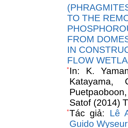
(PHRAGMITES
TO THE REM
PHOSPHOROU
FROM DOMES
IN CONSTRU
FLOW WETLA
In: K. Yama
Katayama, C
Puetpaoboon, 
Satof (2014) 
Tác giả:
Lê 
Guido Wyseur