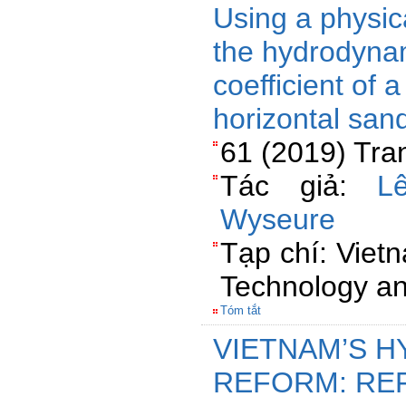
Using a physic
the hydrodyna
coefficient of 
horizontal san
61 (2019) Tra
Tác giả:
L
Wyseure
Tạp chí: Viet
Technology an
Tóm tắt
VIETNAM’S 
REFORM: RE