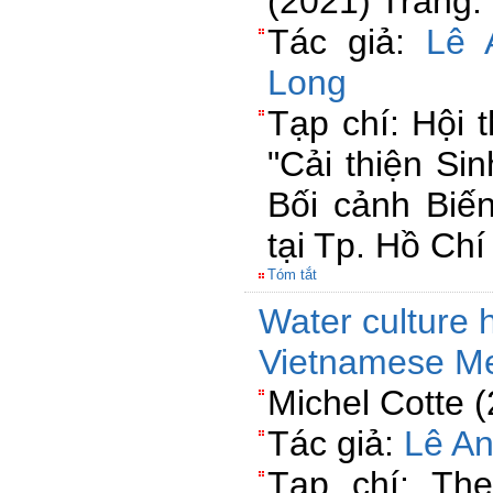
(2021) Trang:
Tác giả:
Lê 
Long
Tạp chí: Hội 
"Cải thiện Si
Bối cảnh Biến
tại Tp. Hồ Ch
Tóm tắt
Water culture h
Vietnamese Me
Michel Cotte 
Tác giả:
Lê A
Tạp chí: The 