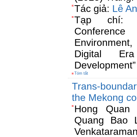
Tác giả:
Lê A
Tạp chí: t
Conferenc
Environment, 
Digital Er
Development”
Tóm tắt
Trans-boundar
the Mekong co
Hong Quan N
Quang Bao L
Venkataram