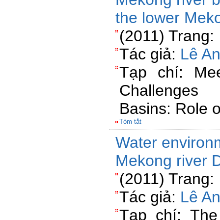
the lower Meko
(2011) Trang:
Tác giả:
Lê A
Tạp chí: Me
Challenges
Basins: Role 
Tóm tắt
Water environm
Mekong river D
(2011) Trang:
Tác giả:
Lê A
Tạp chí: Th