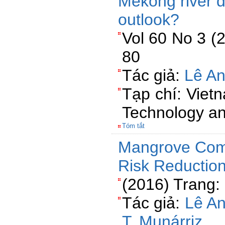
Mekong river de
outlook?
Vol 60 No 3 (
80
Tác giả:
Lê A
Tạp chí: Viet
Technology an
Tóm tắt
Mangrove Comm
Risk Reduction
(2016) Trang:
Tác giả:
Lê A
T. Munárriz