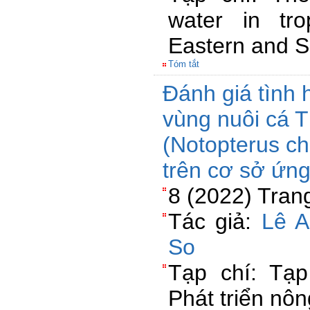
water in tro
Eastern and S
Tóm tắt
Đánh giá tình 
vùng nuôi cá 
(Notopterus ch
trên cơ sở ứn
8 (2022) Tran
Tác giả:
Lê A
So
Tạp chí: Tạ
Phát triển nôn