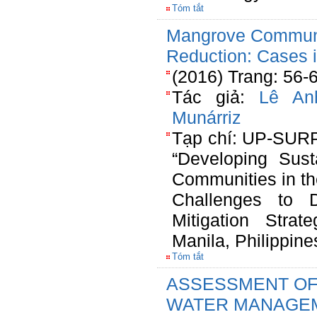
Tóm tắt
Mangrove Communit
Reduction: Cases 
(2016) Trang: 56-
Tác giả:
Lê An
Munárriz
Tạp chí: UP-SURP
“Developing Sust
Communities in th
Challenges to D
Mitigation Strat
Manila, Philippine
Tóm tắt
ASSESSMENT OF
WATER MANAGEM