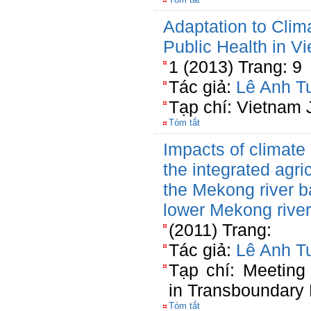
Adaptation to Clim
Public Health in V
1 (2013) Trang: 9
Tác giả:
Lê Anh T
Tạp chí: Vietnam J
Tóm tắt
Impacts of climate
the integrated agri
the Mekong river b
lower Mekong river
(2011) Trang:
Tác giả:
Lê Anh T
Tạp chí: Meeting
in Transboundary 
Tóm tắt