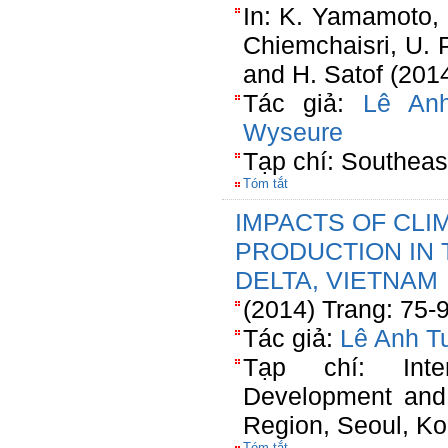
In: K. Yamamoto,
Chiemchaisri, U.
and H. Satof (201
Tác giả:
Lê An
Wyseure
Tạp chí: Southeas
Tóm tắt
IMPACTS OF CLI
PRODUCTION IN
DELTA, VIETNAM
(2014) Trang: 75-
Tác giả:
Lê Anh T
Tạp chí: Inte
Development and
Region, Seoul, K
Tóm tắt