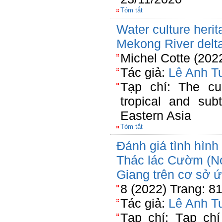
Tóm tắt
Water culture heri
Mekong River delt
Michel Cotte (202
Tác giả:
Lê Anh T
Tạp chí: The cul
tropical and sub
Eastern Asia
Tóm tắt
Đánh giá tình hình
Thác lác Cườm (Not
Giang trên cơ sở 
8 (2022) Trang: 8
Tác giả:
Lê Anh T
Tạp chí: Tạp chí