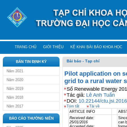
TRANG CHỦ
GIỚI THIỆU
KÊ KHAI BÀI BÁO KHOA HỌC
Bài báo - Tạp chí
BẢN TIN ĐỊNH KỲ
Năm 2021
Pilot application on 
grid to a rural water 
Năm 2020
Số Renewable Energy 2016
Năm 2019
Tác giả:
Lê Anh Tuấn
Năm 2018
DOI:
10.22144/ctu.jsi.201
Năm 2017
Tóm tắt
Tải về
ARTICLE INFO
ABS
Received date:
Sinc
BÁO CÁO THƯỜNG NIÊN
25/01/2016
can b
Accepted date:
forme