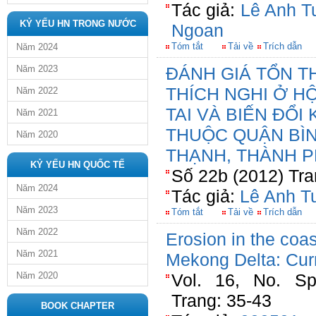
Tác giả:
Lê Anh T
KỶ YẾU HN TRONG NƯỚC
Ngoan
Tóm tắt
Tải về
Trích dẫn
Năm 2024
Năm 2023
ĐÁNH GIÁ TỔN 
THÍCH NGHI Ở H
Năm 2022
TAI VÀ BIẾN ĐỔI
Năm 2021
THUỘC QUẬN BÌN
Năm 2020
THẠNH, THÀNH 
KỶ YẾU HN QUỐC TẾ
Số 22b (2012) Tra
Năm 2024
Tác giả:
Lê Anh T
Năm 2023
Tóm tắt
Tải về
Trích dẫn
Năm 2022
Erosion in the coa
Năm 2021
Mekong Delta: Curr
Năm 2020
Vol. 16, No. Sp
Trang: 35-43
BOOK CHAPTER