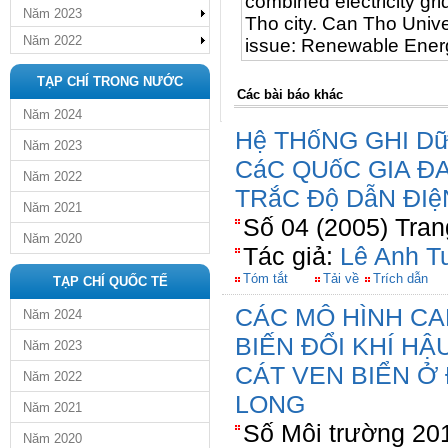
combined electricity gri
Năm 2023
Tho city. Can Tho Unive
Năm 2022
issue: Renewable Ener
TẠP CHÍ TRONG NƯỚC
Các bài báo khác
Năm 2024
Hệ THốNG GHI Dữ
Năm 2023
CáC QUốC GIA Đ
Năm 2022
TRắC Độ DẫN ĐI
Năm 2021
Số 04 (2005) Tran
Năm 2020
Tác giả:
Lê Anh T
Tóm tắt
Tải về
Trích dẫn
TẠP CHÍ QUỐC TẾ
CÁC MÔ HÌNH CA
Năm 2024
BIẾN ĐỔI KHÍ H
Năm 2023
CÁT VEN BIỂN 
Năm 2022
LONG
Năm 2021
Số Môi trường 201
Năm 2020