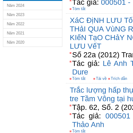
Tác giả:
000501 -
Năm 2024
Tóm tắt
Năm 2023
XáC ĐịNH LƯU T
Năm 2022
THảI QUA VùNG 
Năm 2021
KIếN TạO CHảY
Năm 2020
LƯU VếT
Số 22a (2012) Tra
Tác giả:
Lê Anh 
Dure
Tóm tắt
Tải về
Trích dẫn
Trắc lượng hấp thụ
tre Tầm Vông tại h
Tập. 62, Số. 2 (20
Tác giả:
000501
Thảo Anh
Tóm tắt