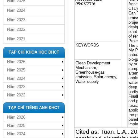
Năm 2025
08/07/2016
Agric
CTU).
Năm 2024
Can 
emiss
Năm 2023
proje
desig
Năm 2022
plant
of re
Năm 2021
Proje
KEYWORDS
The p
My Ph
TẠP CHÍ KHOA HỌC ĐHCT
natur
bio-g
Năm 2026
Clean Development
by su
Mechanism,
sampl
Năm 2025
Greenhouse-gas
alter
emission, Solar energy,
appli
Năm 2024
Water supply
water
Năm 2023
deep 
partl
Năm 2022
Final
and p
resea
TẠP CHÍ TIẾNG ANH ĐHCT
appli
the p
Năm 2026
panel
imple
Năm 2025
Cited as: Tuan, L.A., 20
Năm 2024