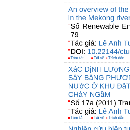
An overview of the
in the Mekong rive
Số Renewable Ene
79
Tác giả:
Lê Anh T
DOI:
10.22144/ctu
Tóm tắt
Tải về
Trích dẫn
XáC ĐịNH LƯợNG
SậY BằNG PHƯƠ
NƯớC Ở KHU ĐấT
CHảY NGầM
Số 17a (2011) Tra
Tác giả:
Lê Anh T
Tóm tắt
Tải về
Trích dẫn
Nghiên cứu hiện t