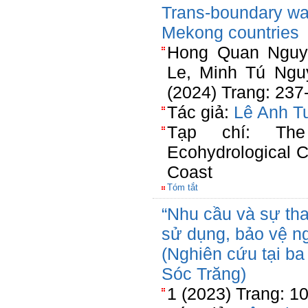
Trans-boundary wa
Mekong countries
Hong Quan Nguye
Le, Minh Tú Ngu
(2024) Trang: 237
Tác giả:
Lê Anh T
Tạp chí: The
Ecohydrological 
Coast
Tóm tắt
“Nhu cầu và sự th
sử dụng, bảo vệ n
(Nghiên cứu tại ba
Sóc Trăng)
1 (2023) Trang: 1