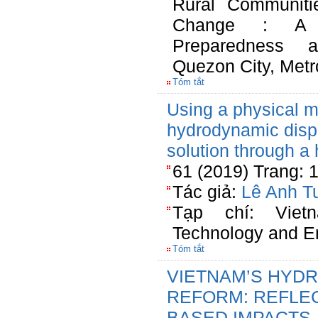
Rural Communiti
Change : A C
Preparedness an
Quezon City, Metr
Tóm tắt
Using a physical m
hydrodynamic dispe
solution through a
61 (2019) Trang: 
Tác giả:
Lê Anh T
Tạp chí: Viet
Technology and E
Tóm tắt
VIETNAM’S HYD
REFORM: REFLEC
BASED IMPACTS