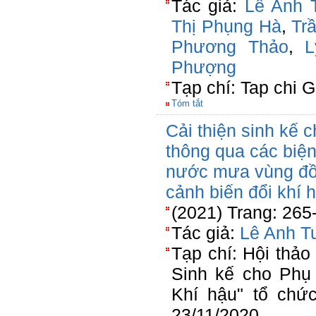
Tác giả:
Lê Anh 
Thị Phụng Hà
,
Tr
Phương Thảo
,
L
Phượng
Tạp chí: Tap chi G
Tóm tắt
Cải thiện sinh kế 
thông qua các biệ
nước mưa vùng đồi 
cảnh biến đổi khí 
(2021) Trang: 265
Tác giả:
Lê Anh T
Tạp chí: Hội thảo
Sinh kế cho Phụ 
Khí hậu" tổ chứ
23/11/2020